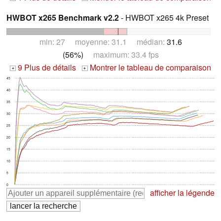
HWBOT x265 Benchmark v2.2
- HWBOT x265 4k Preset
min: 27 moyenne: 31.1 médian:
31.6
(56%)
maximum: 33.4 fps
9 Plus de détails
Montrer le tableau de comparaison
+
+
45
40
35
30
25
20
15
10
5
0
afficher la légende