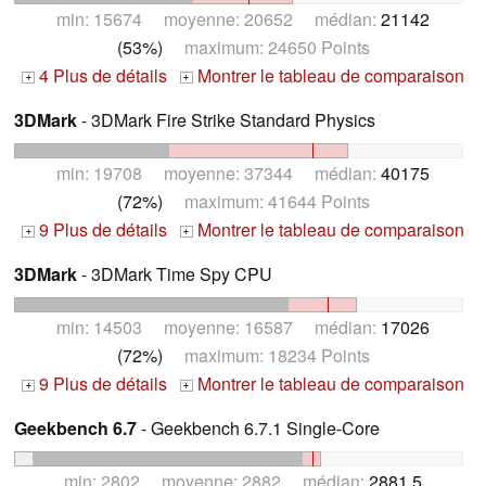
min: 15674 moyenne: 20652 médian:
21142
(53%)
maximum: 24650 Points
4 Plus de détails
Montrer le tableau de comparaison
+
+
3DMark
- 3DMark Fire Strike Standard Physics
min: 19708 moyenne: 37344 médian:
40175
(72%)
maximum: 41644 Points
9 Plus de détails
Montrer le tableau de comparaison
+
+
3DMark
- 3DMark Time Spy CPU
min: 14503 moyenne: 16587 médian:
17026
(72%)
maximum: 18234 Points
9 Plus de détails
Montrer le tableau de comparaison
+
+
Geekbench 6.7
- Geekbench 6.7.1 Single-Core
min: 2802 moyenne: 2882 médian:
2881.5