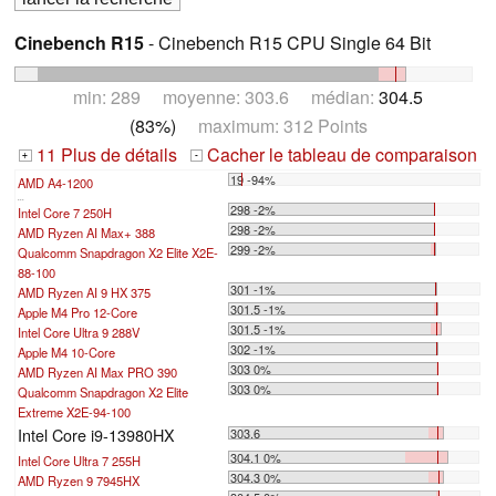
Cinebench R15
- Cinebench R15 CPU Single 64 Bit
min: 289 moyenne: 303.6 médian:
304.5
(83%)
maximum: 312 Points
11 Plus de détails
Cacher le tableau de comparaison
+
-
19 -94%
AMD A4-1200
...
298 -2%
Intel Core 7 250H
298 -2%
AMD Ryzen AI Max+ 388
299 -2%
Qualcomm Snapdragon X2 Elite X2E-
88-100
301 -1%
AMD Ryzen AI 9 HX 375
301.5 -1%
Apple M4 Pro 12-Core
301.5 -1%
Intel Core Ultra 9 288V
302 -1%
Apple M4 10-Core
303 0%
AMD Ryzen AI Max PRO 390
303 0%
Qualcomm Snapdragon X2 Elite
Extreme X2E-94-100
Intel Core i9-13980HX
303.6
304.1 0%
Intel Core Ultra 7 255H
304.3 0%
AMD Ryzen 9 7945HX