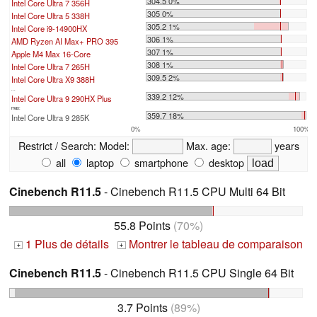
304.5 0%
Intel Core Ultra 7 356H
305 0%
Intel Core Ultra 5 338H
305.2 1%
Intel Core i9-14900HX
306 1%
AMD Ryzen AI Max+ PRO 395
307 1%
Apple M4 Max 16-Core
308 1%
Intel Core Ultra 7 265H
309.5 2%
Intel Core Ultra X9 388H
...
339.2 12%
Intel Core Ultra 9 290HX Plus
max:
359.7 18%
Intel Core Ultra 9 285K
0%
100%
Restrict / Search:
Model:
Max. age:
years
all
laptop
smartphone
desktop
Cinebench R11.5
- Cinebench R11.5 CPU Multi 64 Bit
55.8 Points
(70%)
1 Plus de détails
Montrer le tableau de comparaison
+
+
Cinebench R11.5
- Cinebench R11.5 CPU Single 64 Bit
3.7 Points
(89%)