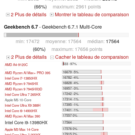
(66%)
maximum: 2961 points
2 Plus de détails
Montrer le tableau de comparaison
+
+
Geekbench 6.7
- Geekbench 6.7.1 Multi-Core
min: 17472 moyenne: 17564 médian:
17564
(60%)
maximum: 17656 points
2 Plus de détails
Cacher le tableau de comparaison
+
-
533 -97%
AMD A4-9120C
...
16679 -5%
AMD Ryzen AI Max+ PRO 395
16782 -4%
Intel Core i7-13850HX
16828 -4%
AMD Ryzen 9 7945HX
16957 -3%
AMD Ryzen 9 7945HX3D
17242 -2%
Intel Core Ultra 7 265HX
17314 -1%
Apple M5 10-Core
17395 -1%
Intel Core Ultra X9 388H
17401 -1%
Intel Core i9-14900HX
17557 0%
AMD Ryzen AI Max 390
Intel Core i9-13980HX
17564
17576 0%
Apple M3 Max 14-Core
17915 2%
Intel Core Ultra 7 255HX