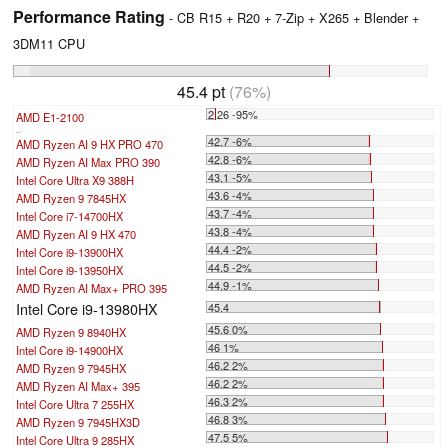
Performance Rating
- CB R15 + R20 + 7-Zip + X265 + Blender +
3DM11 CPU
45.4 pt
(76%)
2.26 -95%
AMD E1-2100
...
42.7 -6%
AMD Ryzen AI 9 HX PRO 470
42.8 -6%
AMD Ryzen AI Max PRO 390
43.1 -5%
Intel Core Ultra X9 388H
43.6 -4%
AMD Ryzen 9 7845HX
43.7 -4%
Intel Core i7-14700HX
43.8 -4%
AMD Ryzen AI 9 HX 470
44.4 -2%
Intel Core i9-13900HX
44.5 -2%
Intel Core i9-13950HX
44.9 -1%
AMD Ryzen AI Max+ PRO 395
Intel Core i9-13980HX
45.4
45.6 0%
AMD Ryzen 9 8940HX
46 1%
Intel Core i9-14900HX
46.2 2%
AMD Ryzen 9 7945HX
46.2 2%
AMD Ryzen AI Max+ 395
46.3 2%
Intel Core Ultra 7 255HX
46.8 3%
AMD Ryzen 9 7945HX3D
47.5 5%
Intel Core Ultra 9 285HX