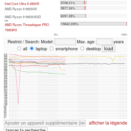
5708 21%
Intel Core Ultra 9 285HX
5877 24%
AMD Ryzen 9 9955HX
...
6051 28%
AMD Ryzen 9 9955HX3D
max:
15842 235%
AMD Ryzen Threadripper PRO
7995WX
0%
100%
Restrict / Search:
Model:
Max. age:
years
all
laptop
smartphone
desktop
5145
5040
4935
4830
4725
4620
4515
4410
4305
4200
4095
3990
3885
3780
3675
3570
3465
3360
3255
3150
3045
2940
2835
2730
2625
2520
2415
2310
2205
2100
1995
1890
1785
1680
1575
1470
1365
1260
1155
1050
945
840
735
630
525
420
315
210
105
0
afficher la légende