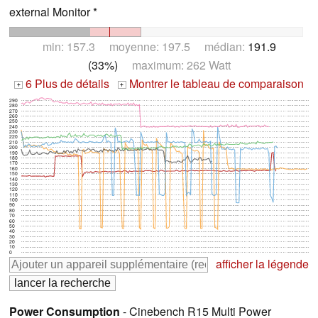
external Monitor *
min: 157.3 moyenne: 197.5 médian:
191.9
(33%)
maximum: 262 Watt
6 Plus de détails
Montrer le tableau de comparaison
+
+
290
280
270
260
250
240
230
220
210
200
190
180
170
160
150
140
130
120
110
100
90
80
70
60
50
40
30
20
10
0
afficher la légende
Power Consumption
- Cinebench R15 Multi Power