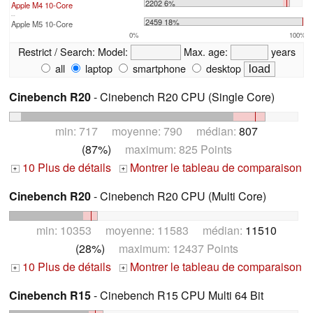
2202 6%
Apple M4 10-Core
...
2459 18%
Apple M5 10-Core
0%
100%
Restrict / Search:
Model:
Max. age:
years
all
laptop
smartphone
desktop
Cinebench R20
- Cinebench R20 CPU (Single Core)
min: 717 moyenne: 790 médian:
807
(87%)
maximum: 825 Points
10 Plus de détails
Montrer le tableau de comparaison
+
+
Cinebench R20
- Cinebench R20 CPU (Multi Core)
min: 10353 moyenne: 11583 médian:
11510
(28%)
maximum: 12437 Points
10 Plus de détails
Montrer le tableau de comparaison
+
+
Cinebench R15
- Cinebench R15 CPU Multi 64 Bit