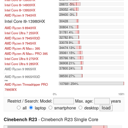
28872 -5%
Intel Core i9-14900HX
29352 -4%
Intel Core i9-13950HX
29400 -3%
AMD Ryzen 9 7940HX
Intel Core i9-13980HX
30428
30804 1%
AMD Ryzen 9 8940HX
31781 4%
Intel Core Ultra 7 255HX
32782 8%
AMD Ryzen 9 7945HX3D
33078 9%
AMD Ryzen 9 7945HX
34474 13%
AMD Ryzen AI Max+ 395
35061 15%
AMD Ryzen AI Max+ PRO 395
35766 18%
Intel Core Ultra 9 275HX
36908 21%
Intel Core Ultra 9 285HX
37800 24%
AMD Ryzen 9 9955HX
...
38530 27%
AMD Ryzen 9 9955HX3D
max:
107681 254%
AMD Ryzen Threadripper PRO
7995WX
0%
100%
Restrict / Search:
Model:
Max. age:
years
all
laptop
smartphone
desktop
Cinebench R23
- Cinebench R23 Single Core