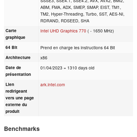
SSSE3, SSE4.1, SSE4.2, AVX, AVX2, BMI2,
ABM, FMA, ADX, SMEP, SMAP, EIST, TM1,
TM2, Hyper-Threading, Turbo, SST, AES-NI,
RDRAND, RDSEED, SHA
Carte
Intel UHD Graphics 770
( - 1650 MHz)
graphique
64 Bit
Prend en charge les instructions 64 Bit
Architecture
x86
Date de
01/04/2023
= 1310 days old
présentation
Lien
ark.intel.com
redirigeant
vers une page
externe du
produit
Benchmarks