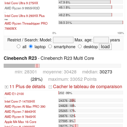
47.9 6%
Intel Core Ultra 9 275HX
49.1 8%
AMD Ryzen 9 9955HX3D
...
49.2 8%
Intel Core Ultra 9 290HX Plus
max:
59.5 31%
AMD Ryzen Threadripper PRO
7995WX
0%
100%
Restrict / Search:
Model:
Max. age:
years
all
laptop
smartphone
desktop
Cinebench R23
- Cinebench R23 Multi Core
min: 28301 moyenne: 30428 médian:
30273
(28%)
maximum: 33052 Points
11 Plus de détails
Cacher le tableau de comparaison
+
-
202 -99%
AMD E1-2100
...
24376 -20%
Intel Core i7-14700HX
24828 -18%
AMD Ryzen AI Max PRO 390
25265 -17%
AMD Ryzen 7 8840HX
26876 -12%
AMD Ryzen 9 7845HX
27595 -9%
Apple M4 Max 16-Core
28275 -7%
Intel Core i9-13900HX