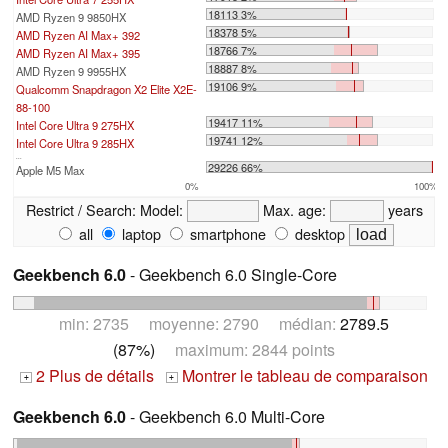
18113 3%
AMD Ryzen 9 9850HX
18378 5%
AMD Ryzen AI Max+ 392
18766 7%
AMD Ryzen AI Max+ 395
18887 8%
AMD Ryzen 9 9955HX
19106 9%
Qualcomm Snapdragon X2 Elite X2E-
88-100
19417 11%
Intel Core Ultra 9 275HX
19741 12%
Intel Core Ultra 9 285HX
...
29226 66%
Apple M5 Max
0%
100%
Restrict / Search:
Model:
Max. age:
years
all
laptop
smartphone
desktop
Geekbench 6.0
- Geekbench 6.0 Single-Core
min: 2735 moyenne: 2790 médian:
2789.5
(87%)
maximum: 2844 points
2 Plus de détails
Montrer le tableau de comparaison
+
+
Geekbench 6.0
- Geekbench 6.0 Multi-Core