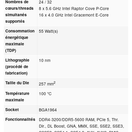
Nombres de
24 / 32
cœurs/threads
8 x 5.6 GHz Intel Raptor Cove P-Core
simultanés
16 x 4.0 GHz Intel Gracemont E-Core
supportés
Consommation
55 Watt(s)
énergétique
maximale
(TDP)
Lithographie
10 nm
(procédé de
fabrication)
Taille du Die
2
257 mm
Température
100 °C
maximale
Socket
BGA1964
Fonctionnalités
DDR4-3200/DDR5-5600 RAM, PCIe 5, Thr.
Dir., DL Boost, GNA, MMX, SSE, SSE2, SSE3,