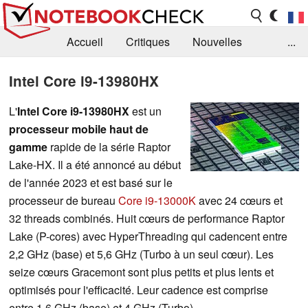
Accueil
Critiques
Nouvelles
...
FAQ
Bibliothèque
Guide d'achat
Intel Core i9-13980HX
Recherche
Contact
L'
Intel Core i9-13980HX
est un
processeur mobile haut de
gamme
rapide de la série Raptor
Lake-HX. Il a été annoncé au début
de l'année 2023 et est basé sur le
processeur de bureau
Core i9-13000K
avec 24 cœurs et
32 threads combinés. Huit cœurs de performance Raptor
Lake (P-cores) avec HyperThreading qui cadencent entre
2,2 GHz (base) et 5,6 GHz (Turbo à un seul cœur). Les
seize cœurs Gracemont sont plus petits et plus lents et
optimisés pour l'efficacité. Leur cadence est comprise
entre 1,6 GHz (base) et 4 GHz (Turbo).