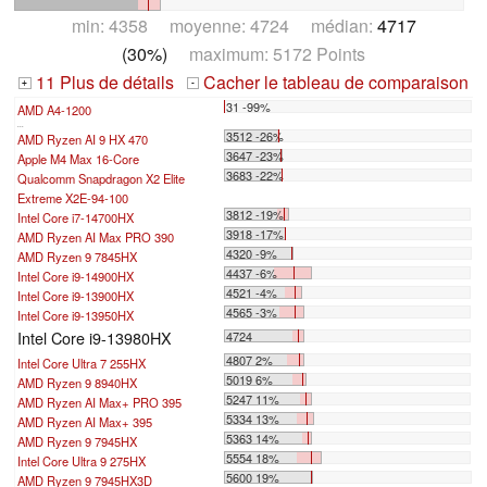
min: 4358 moyenne: 4724 médian:
4717
(30%)
maximum: 5172 Points
11 Plus de détails
Cacher le tableau de comparaison
+
-
31 -99%
AMD A4-1200
...
3512 -26%
AMD Ryzen AI 9 HX 470
3647 -23%
Apple M4 Max 16-Core
3683 -22%
Qualcomm Snapdragon X2 Elite
Extreme X2E-94-100
3812 -19%
Intel Core i7-14700HX
3918 -17%
AMD Ryzen AI Max PRO 390
4320 -9%
AMD Ryzen 9 7845HX
4437 -6%
Intel Core i9-14900HX
4521 -4%
Intel Core i9-13900HX
4565 -3%
Intel Core i9-13950HX
Intel Core i9-13980HX
4724
4807 2%
Intel Core Ultra 7 255HX
5019 6%
AMD Ryzen 9 8940HX
5247 11%
AMD Ryzen AI Max+ PRO 395
5334 13%
AMD Ryzen AI Max+ 395
5363 14%
AMD Ryzen 9 7945HX
5554 18%
Intel Core Ultra 9 275HX
5600 19%
AMD Ryzen 9 7945HX3D