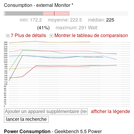
Consumption - external Monitor *
min: 172.2 moyenne: 222.5 médian:
225
(41%)
maximum: 291 Watt
7 Plus de détails
Montrer le tableau de comparaison
+
+
290
280
270
260
250
240
230
220
210
200
190
180
170
160
150
140
130
120
110
100
90
80
70
60
50
40
30
20
10
0
afficher la légende
Power Consumption
- Geekbench 5.5 Power