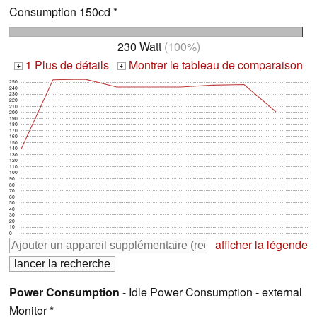
Consumption 150cd *
230 Watt
(100%)
1 Plus de détails
Montrer le tableau de comparaison
+
+
250
240
230
220
210
200
190
180
170
160
150
140
130
120
110
100
90
80
70
60
50
40
30
20
10
0
afficher la légende
Power Consumption
- Idle Power Consumption - external
Monitor *