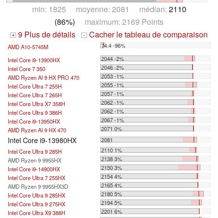
min: 1825 moyenne: 2081 médian:
2110
(86%)
maximum: 2169 Points
9 Plus de détails
Cacher le tableau de comparaison
+
-
74.4 -96%
AMD A10-5745M
...
2044 -2%
Intel Core i9-13900HX
2046 -2%
Intel Core 7 350
2053 -1%
AMD Ryzen AI 9 HX PRO 470
2055 -1%
Intel Core Ultra 7 255H
2057 -1%
Intel Core Ultra 7 265H
2062 -1%
Intel Core Ultra X7 358H
2062 -1%
Intel Core Ultra 9 386H
2067 -1%
Intel Core i9-13950HX
2071 0%
AMD Ryzen AI 9 HX 470
Intel Core i9-13980HX
2081
2110 1%
Intel Core Ultra 9 285H
2138 3%
AMD Ryzen 9 9955HX
2150 3%
Intel Core i9-14900HX
2154 4%
Intel Core Ultra 7 255HX
2165 4%
AMD Ryzen 9 9955HX3D
2180 5%
Intel Core Ultra 9 285HX
2194 5%
Intel Core Ultra 9 275HX
2201 6%
Intel Core Ultra X9 388H