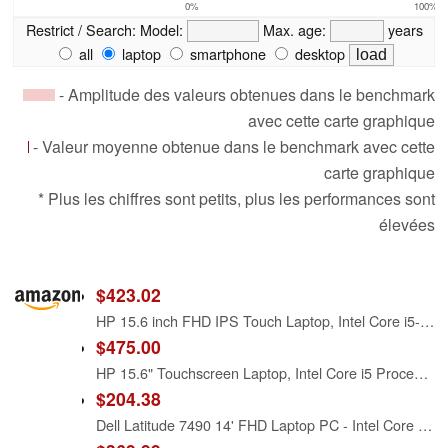
0%
100%
Restrict / Search:
Model:
Max. age:
years
all
laptop
smartphone
desktop
- Amplitude des valeurs obtenues dans le benchmark
avec cette carte graphique
- Valeur moyenne obtenue dans le benchmark avec cette
carte graphique
* Plus les chiffres sont petits, plus les performances sont
élevées
$423.02
HP 15.6 inch FHD IPS Touch Laptop, Intel Core i5-1334U, 8GB DDR4 RAM, 512GB SSD, Windows 11 Home, Intel Iris Xe Graphics, Natural Silver, 15-fd0154wm
$475.00
HP 15.6" Touchscreen Laptop, Intel Core i5 Processor, 16GB RAM, 512GB SSD, Numeric Keypad, Bluetooth, Wi-Fi, Long Battery Life, Windows 11 Home, Alpacatec Accessories, Silver
$204.38
Dell Latitude 7490 14' FHD Laptop PC - Intel Core i5-8350U 1.7GHz, 8GB, 256GB SSD, Webcam, Bluetooth, Windows 11 Pro FHD (Renewed)