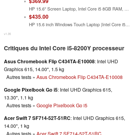
$369.99
HP 15.6" Screen Laptop, Intel Core i5 8GB RAM, Natural Silver
$435.00
HP 15.6 inch Windows Touch Laptop |Intel Core i5-1334U| Intel Iris Xe Graphics |Webcam |Bluetooth|Silver| 8GB RAM | 512GB SSD |Windows 11 Home |Bundle with Stylus Pen
v1.35
Critiques du Intel Core i5-8200Y processeur
Asus Chromebook Flip C434TA-E10008
: Intel UHD
Graphics 615, 14.00", 1.5 kg
Autres tests
»
Asus Chromebook Flip C434TA-E10008
Google Pixelbook Go i5
: Intel UHD Graphics 615,
13.30", 1.1 kg
Autres tests
»
Google Pixelbook Go i5
Acer Swift 7 SF714-52T-51RC
: Intel UHD Graphics 615,
14.00", 1 kg
Autres tests
»
Acer Swift 7 SF714-52T-51RC