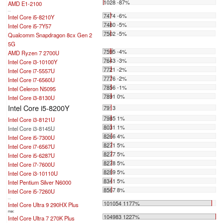
1028 -87%
AMD E1-2100
...
7474 -6%
Intel Core i5-8210Y
7480 -5%
Intel Core i5-7Y57
7502 -5%
Qualcomm Snapdragon 8cx Gen 2
5G
7595 -4%
AMD Ryzen 7 2700U
7643 -3%
Intel Core i3-10100Y
7721 -2%
Intel Core i7-5557U
7776 -2%
Intel Core i7-6560U
7856 -1%
Intel Celeron N5095
7891 0%
Intel Core i3-8130U
Intel Core i5-8200Y
7913
7985 1%
Intel Core i3-8121U
8031 1%
Intel Core i3-8145U
8266 4%
Intel Core i5-7300U
8271 5%
Intel Core i7-6567U
8277 5%
Intel Core i5-6287U
8278 5%
Intel Core i7-7600U
8289 5%
Intel Core i3-10110U
8341 5%
Intel Pentium Silver N6000
8567 8%
Intel Core i5-7260U
...
101054 1177%
Intel Core Ultra 9 290HX Plus
max:
104983 1227%
Intel Core Ultra 7 270K Plus