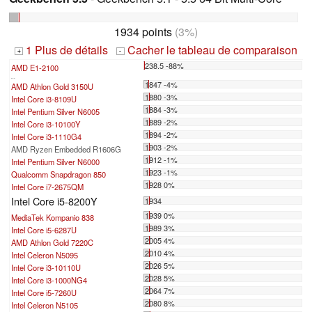
1934 points
(3%)
1 Plus de détails
Cacher le tableau de comparaison
+
-
238.5 -88%
AMD E1-2100
...
1847 -4%
AMD Athlon Gold 3150U
1880 -3%
Intel Core i3-8109U
1884 -3%
Intel Pentium Silver N6005
1889 -2%
Intel Core i3-10100Y
1894 -2%
Intel Core i3-1110G4
1903 -2%
AMD Ryzen Embedded R1606G
1912 -1%
Intel Pentium Silver N6000
1923 -1%
Qualcomm Snapdragon 850
1928 0%
Intel Core i7-2675QM
Intel Core i5-8200Y
1934
1939 0%
MediaTek Kompanio 838
1989 3%
Intel Core i5-6287U
2005 4%
AMD Athlon Gold 7220C
2010 4%
Intel Celeron N5095
2026 5%
Intel Core i3-10110U
2028 5%
Intel Core i3-1000NG4
2064 7%
Intel Core i5-7260U
2080 8%
Intel Celeron N5105