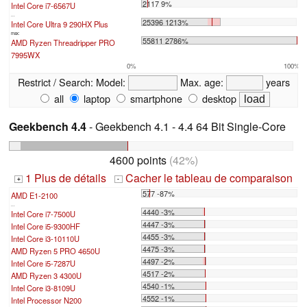
2117 9%
Intel Core i7-6567U
...
25396 1213%
Intel Core Ultra 9 290HX Plus
max:
55811 2786%
AMD Ryzen Threadripper PRO
7995WX
0%
100%
Restrict / Search:
Model:
Max. age:
years
all
laptop
smartphone
desktop
Geekbench 4.4
- Geekbench 4.1 - 4.4 64 Bit Single-Core
4600 points
(42%)
1 Plus de détails
Cacher le tableau de comparaison
+
-
577 -87%
AMD E1-2100
...
4440 -3%
Intel Core i7-7500U
4447 -3%
Intel Core i5-9300HF
4455 -3%
Intel Core i3-10110U
4475 -3%
AMD Ryzen 5 PRO 4650U
4497 -2%
Intel Core i5-7287U
4517 -2%
AMD Ryzen 3 4300U
4540 -1%
Intel Core i3-8109U
4552 -1%
Intel Processor N200