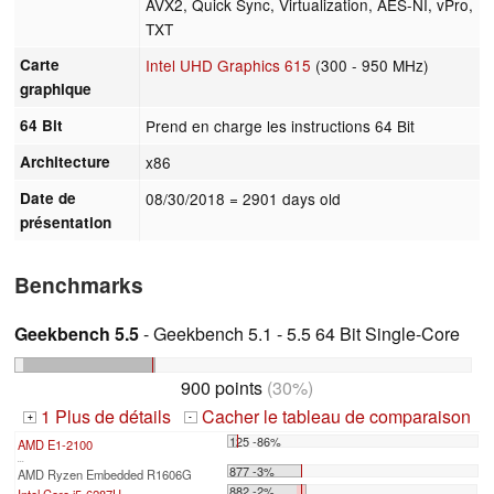
AVX2, Quick Sync, Virtualization, AES-NI, vPro,
TXT
Carte
Intel UHD Graphics 615
(300 - 950 MHz)
graphique
64 Bit
Prend en charge les instructions 64 Bit
Architecture
x86
Date de
08/30/2018
= 2901 days old
présentation
Benchmarks
Geekbench 5.5
- Geekbench 5.1 - 5.5 64 Bit Single-Core
900 points
(30%)
1 Plus de détails
Cacher le tableau de comparaison
+
-
125 -86%
AMD E1-2100
...
877 -3%
AMD Ryzen Embedded R1606G
882 -2%
Intel Core i5-6287U