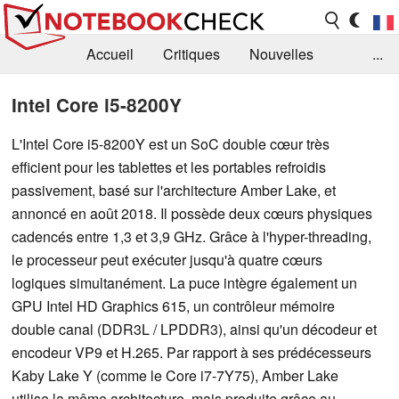
Accueil
Critiques
Nouvelles
...
FAQ
Bibliothèque
Guide d'achat
Intel Core i5-8200Y
Recherche
Contact
L'Intel Core i5-8200Y est un SoC double cœur très
efficient pour les tablettes et les portables refroidis
passivement, basé sur l'architecture Amber Lake, et
annoncé en août 2018. Il possède deux cœurs physiques
cadencés entre 1,3 et 3,9 GHz. Grâce à l'hyper-threading,
le processeur peut exécuter jusqu'à quatre cœurs
logiques simultanément. La puce intègre également un
GPU Intel HD Graphics 615, un contrôleur mémoire
double canal (DDR3L / LPDDR3), ainsi qu'un décodeur et
encodeur VP9 et H.265. Par rapport à ses prédécesseurs
Kaby Lake Y (comme le Core i7-7Y75), Amber Lake
utilise la même architecture, mais produite grâce au