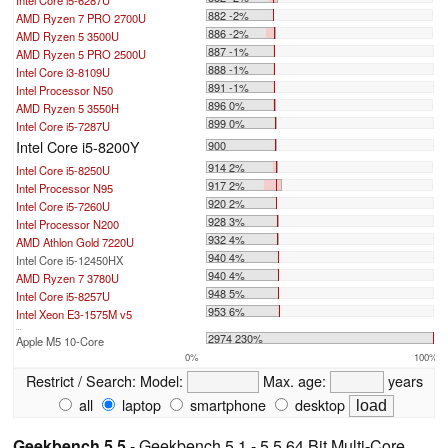
882 -2%
AMD Ryzen 7 PRO 2700U
886 -2%
AMD Ryzen 5 3500U
887 -1%
AMD Ryzen 5 PRO 2500U
888 -1%
Intel Core i3-8109U
891 -1%
Intel Processor N50
896 0%
AMD Ryzen 5 3550H
899 0%
Intel Core i5-7287U
Intel Core i5-8200Y
900
914 2%
Intel Core i5-8250U
917 2%
Intel Processor N95
920 2%
Intel Core i5-7260U
928 3%
Intel Processor N200
932 4%
AMD Athlon Gold 7220U
940 4%
Intel Core i5-12450HX
940 4%
AMD Ryzen 7 3780U
948 5%
Intel Core i5-8257U
953 6%
Intel Xeon E3-1575M v5
...
2974 230%
Apple M5 10-Core
0%
100%
Restrict / Search:
Model:
Max. age:
years
all
laptop
smartphone
desktop
Geekbench 5.5
- Geekbench 5.1 - 5.5 64 Bit Multi-Core