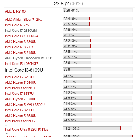
23.8 pt
(40%)
2.26 -91%
AMD E1-2100
...
22.4 -6%
AMD Athlon Silver 7120U
22.5 -5%
Intel Core i7-7Y75
22.9 -4%
Intel Core i7-2860QM
23 -3%
Intel Core i3-1000NG4
23.2 -3%
AMD Ryzen 3 3300U
23.2 -3%
Intel Core i7-8500Y
23.5 -1%
AMD Ryzen 5 3450U
23.5 -1%
AMD Ryzen Embedded V1605B
23.6 -1%
Intel Core i5-1030NG7
Intel Core i3-8109U
23.8
24 1%
Intel Core i5-6287U
24.1 1%
AMD Ryzen 5 2500U
24.1 1%
Intel Processor N100
24.2 2%
Intel Core i7-6567U
24.3 2%
AMD Ryzen 7 3700U
24.4 3%
AMD Ryzen 5 PRO 3500U
24.5 3%
Intel Core i5-8250U
24.5 3%
AMD Ryzen 5 3580U
24.5 3%
Intel Processor N95
...
49.2 107%
Intel Core Ultra 9 290HX Plus
max:
59.5 150%