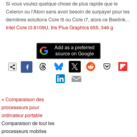
Si vous voulez quelque chose de plus rapide que le
Celeron ou l'Atom sans avoir besoin de surpayer pour les
dernières solutions Core i5 ou Core i7, alors ce Beelink
SEi8 abordable peut faire l'affaire.
Intel Core i3-8109U, Iris Plus Graphics 655, 346 g
Add as a preferred
source on Google
»
Comparaison des
processeurs pour
ordinateur portable
Comparaison de tout les
processeurs mobiles