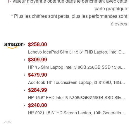
- Valeur moyenne obtenue dans le benchmark avec cette
carte graphique
* Plus les chiffres sont petits, plus les performances sont
élevées
$258.00
Lenovo IdeaPad Slim 3i 15.6" FHD Laptop, Intel Core i3-N305 (8-Core) CPU, 8GB LPDDR5 RAM, 128GB UFS, Intel UHD Graphics, Wi-Fi 6, SD Card Reader, Windows 11 S, Arctic Grey, EAT Laptop Foldable Stand
$309.99
HP 15 Slim Laptop Intel i3 8GB 256GB SSD 15.6in FHD Silver (15FD-Renewed)
$479.90
AocBook 16" Touchscreen Laptop, i3-8109U, 16GB RAM, SSD, RGB Backlit Keyboard, Face & Fingerprint Recognition, 180 Degree Opening and Closing, Win 11 (16GB RAM | 512GB SSD)
$284.99
HP 15.6" FHD Intel i3-N305/8GB/256GB SSD Silver Laptop 15-FD0131WM
$240.00
HP 2021 15.6” HD Screen Laptop, 10th Generation Intel Core i3-1005G1 Dual-Core Processor, 8 GB DDR4 RAM, 256 GB PCIe NVMe M.2 SSD, Intel UHD Graphics, Wi-Fi, Webcam, Windows 10 Home in S Mode
v1.35