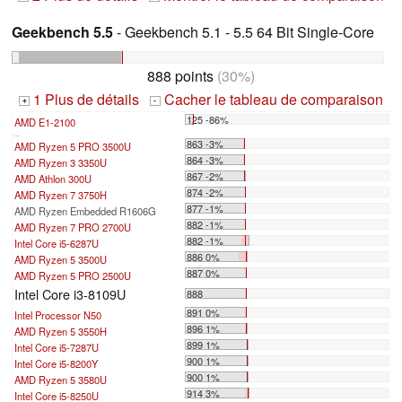
Geekbench 5.5
- Geekbench 5.1 - 5.5 64 Bit Single-Core
888 points
(30%)
1 Plus de détails
Cacher le tableau de comparaison
+
-
125 -86%
AMD E1-2100
...
863 -3%
AMD Ryzen 5 PRO 3500U
864 -3%
AMD Ryzen 3 3350U
867 -2%
AMD Athlon 300U
874 -2%
AMD Ryzen 7 3750H
877 -1%
AMD Ryzen Embedded R1606G
882 -1%
AMD Ryzen 7 PRO 2700U
882 -1%
Intel Core i5-6287U
886 0%
AMD Ryzen 5 3500U
887 0%
AMD Ryzen 5 PRO 2500U
Intel Core i3-8109U
888
891 0%
Intel Processor N50
896 1%
AMD Ryzen 5 3550H
899 1%
Intel Core i5-7287U
900 1%
Intel Core i5-8200Y
900 1%
AMD Ryzen 5 3580U
914 3%
Intel Core i5-8250U