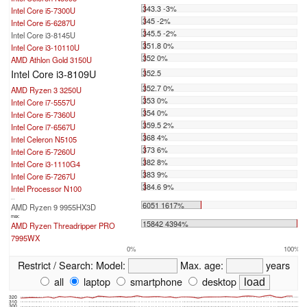
343.3 -3%
Intel Core i5-7300U
345 -2%
Intel Core i5-6287U
345.5 -2%
Intel Core i3-8145U
351.8 0%
Intel Core i3-10110U
352 0%
AMD Athlon Gold 3150U
Intel Core i3-8109U
352.5
352.7 0%
AMD Ryzen 3 3250U
353 0%
Intel Core i7-5557U
354 0%
Intel Core i5-7360U
359.5 2%
Intel Core i7-6567U
368 4%
Intel Celeron N5105
373 6%
Intel Core i5-7260U
382 8%
Intel Core i3-1110G4
383 9%
Intel Core i5-7267U
384.6 9%
Intel Processor N100
...
6051 1617%
AMD Ryzen 9 9955HX3D
max:
15842 4394%
AMD Ryzen Threadripper PRO
7995WX
0%
100%
Restrict / Search:
Model:
Max. age:
years
all
laptop
smartphone
desktop
320
310
300