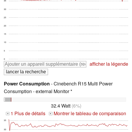
35
30
25
20
15
10
5
0
afficher la légende
Power Consumption
- Cinebench R15 Multi Power
Consumption - external Monitor *
32.4 Watt
(6%)
1 Plus de détails
Montrer le tableau de comparaison
+
+
35
30