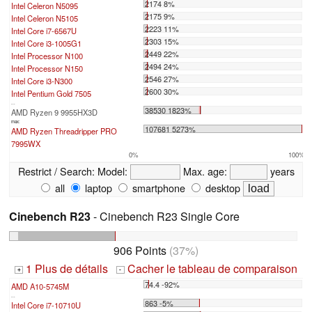
2174 8%
Intel Celeron N5095
2175 9%
Intel Celeron N5105
2223 11%
Intel Core i7-6567U
2303 15%
Intel Core i3-1005G1
2449 22%
Intel Processor N100
2494 24%
Intel Processor N150
2546 27%
Intel Core i3-N300
2600 30%
Intel Pentium Gold 7505
...
38530 1823%
AMD Ryzen 9 9955HX3D
max:
107681 5273%
AMD Ryzen Threadripper PRO
7995WX
0%
100%
Restrict / Search:
Model:
Max. age:
years
all
laptop
smartphone
desktop
Cinebench R23
- Cinebench R23 Single Core
906 Points
(37%)
1 Plus de détails
Cacher le tableau de comparaison
+
-
74.4 -92%
AMD A10-5745M
...
863 -5%
Intel Core i7-10710U