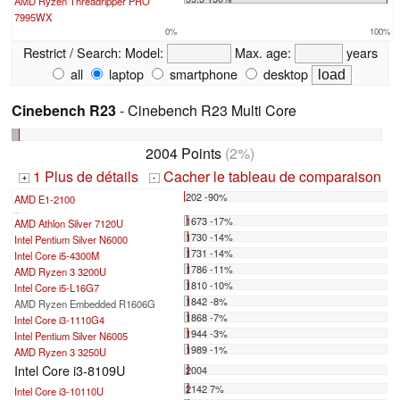
AMD Ryzen Threadripper PRO
7995WX
0%
100%
Restrict / Search:
Model:
Max. age:
years
all
laptop
smartphone
desktop
Cinebench R23
- Cinebench R23 Multi Core
2004 Points
(2%)
1 Plus de détails
Cacher le tableau de comparaison
+
-
202 -90%
AMD E1-2100
...
1673 -17%
AMD Athlon Silver 7120U
1730 -14%
Intel Pentium Silver N6000
1731 -14%
Intel Core i5-4300M
1786 -11%
AMD Ryzen 3 3200U
1810 -10%
Intel Core i5-L16G7
1842 -8%
AMD Ryzen Embedded R1606G
1868 -7%
Intel Core i3-1110G4
1944 -3%
Intel Pentium Silver N6005
1989 -1%
AMD Ryzen 3 3250U
Intel Core i3-8109U
2004
2142 7%
Intel Core i3-10110U