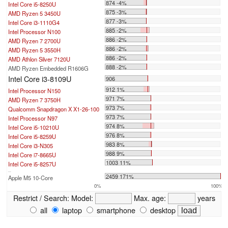
874 -4%
Intel Core i5-8250U
875 -3%
AMD Ryzen 5 3450U
877 -3%
Intel Core i3-1110G4
885 -2%
Intel Processor N100
886 -2%
AMD Ryzen 7 2700U
886 -2%
AMD Ryzen 5 3550H
886 -2%
AMD Athlon Silver 7120U
888 -2%
AMD Ryzen Embedded R1606G
Intel Core i3-8109U
906
912 1%
Intel Processor N150
971 7%
AMD Ryzen 7 3750H
973 7%
Qualcomm Snapdragon X X1-26-100
973 7%
Intel Processor N97
974 8%
Intel Core i5-10210U
976 8%
Intel Core i5-8259U
983 8%
Intel Core i3-N305
988 9%
Intel Core i7-8665U
1003 11%
Intel Core i5-8257U
...
2459 171%
Apple M5 10-Core
0%
100%
Restrict / Search:
Model:
Max. age:
years
all
laptop
smartphone
desktop