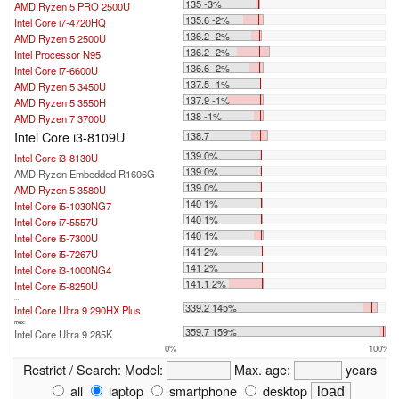
135 -3%
AMD Ryzen 5 PRO 2500U
135.6 -2%
Intel Core i7-4720HQ
136.2 -2%
AMD Ryzen 5 2500U
136.2 -2%
Intel Processor N95
136.6 -2%
Intel Core i7-6600U
137.5 -1%
AMD Ryzen 5 3450U
137.9 -1%
AMD Ryzen 5 3550H
138 -1%
AMD Ryzen 7 3700U
Intel Core i3-8109U
138.7
139 0%
Intel Core i3-8130U
139 0%
AMD Ryzen Embedded R1606G
139 0%
AMD Ryzen 5 3580U
140 1%
Intel Core i5-1030NG7
140 1%
Intel Core i7-5557U
140 1%
Intel Core i5-7300U
141 2%
Intel Core i5-7267U
141 2%
Intel Core i3-1000NG4
141.1 2%
Intel Core i5-8250U
...
339.2 145%
Intel Core Ultra 9 290HX Plus
max:
359.7 159%
Intel Core Ultra 9 285K
0%
100%
Restrict / Search:
Model:
Max. age:
years
all
laptop
smartphone
desktop