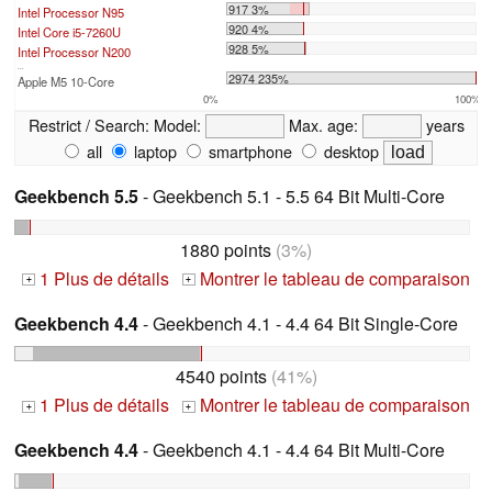
917 3%
Intel Processor N95
920 4%
Intel Core i5-7260U
928 5%
Intel Processor N200
...
2974 235%
Apple M5 10-Core
0%
100%
Restrict / Search:
Model:
Max. age:
years
all
laptop
smartphone
desktop
Geekbench 5.5
- Geekbench 5.1 - 5.5 64 Bit Multi-Core
1880 points
(3%)
1 Plus de détails
Montrer le tableau de comparaison
+
+
Geekbench 4.4
- Geekbench 4.1 - 4.4 64 Bit Single-Core
4540 points
(41%)
1 Plus de détails
Montrer le tableau de comparaison
+
+
Geekbench 4.4
- Geekbench 4.1 - 4.4 64 Bit Multi-Core