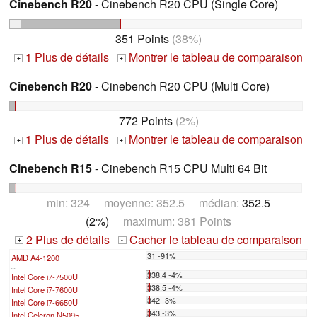
Cinebench R20
- Cinebench R20 CPU (Single Core)
351 Points
(38%)
1 Plus de détails
Montrer le tableau de comparaison
+
+
Cinebench R20
- Cinebench R20 CPU (Multi Core)
772 Points
(2%)
1 Plus de détails
Montrer le tableau de comparaison
+
+
Cinebench R15
- Cinebench R15 CPU Multi 64 Bit
min: 324 moyenne: 352.5 médian:
352.5
(2%)
maximum: 381 Points
2 Plus de détails
Cacher le tableau de comparaison
+
-
31 -91%
AMD A4-1200
...
338.4 -4%
Intel Core i7-7500U
338.5 -4%
Intel Core i7-7600U
342 -3%
Intel Core i7-6650U
343 -3%
Intel Celeron N5095