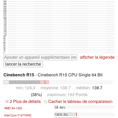
290
280
270
260
250
240
230
220
210
200
190
180
170
160
150
140
130
120
110
100
90
80
70
60
50
40
30
20
10
0
afficher la légende
Cinebench R15
- Cinebench R15 CPU Single 64 Bit
min: 124.3 moyenne: 138.7 médian:
138.7
(38%)
maximum: 153 Points
2 Plus de détails
Cacher le tableau de comparaison
+
-
19 -86%
AMD A4-1200
...
134.5 -3%
Intel Core i7-6770HQ