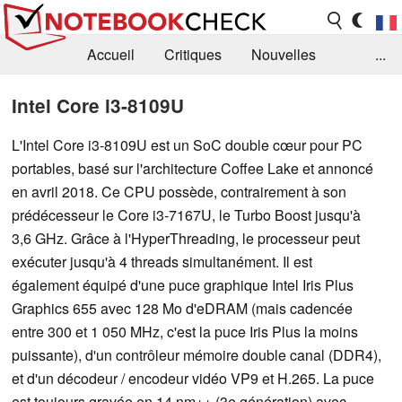
Accueil
Critiques
Nouvelles
...
FAQ
Bibliothèque
Guide d'achat
Intel Core i3-8109U
Recherche
Contact
L'Intel Core i3-8109U est un SoC double cœur pour PC
portables, basé sur l'architecture Coffee Lake et annoncé
en avril 2018. Ce CPU possède, contrairement à son
prédécesseur le Core i3-7167U, le Turbo Boost jusqu'à
3,6 GHz. Grâce à l'HyperThreading, le processeur peut
exécuter jusqu'à 4 threads simultanément. Il est
également équipé d'une puce graphique Intel Iris Plus
Graphics 655 avec 128 Mo d'eDRAM (mais cadencée
entre 300 et 1 050 MHz, c'est la puce Iris Plus la moins
puissante), d'un contrôleur mémoire double canal (DDR4),
et d'un décodeur / encodeur vidéo VP9 et H.265. La puce
est toujours gravée en 14 nm++ (3e génération) avec