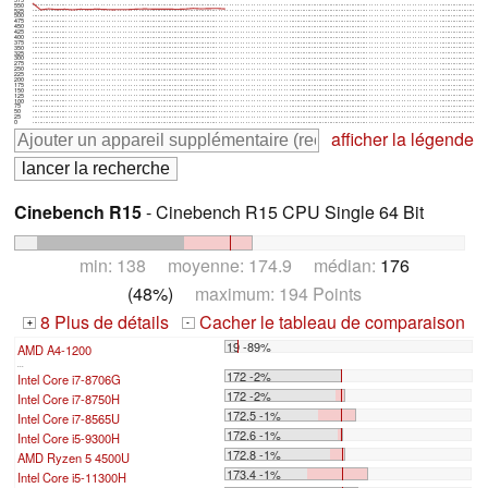
550
525
500
475
450
425
400
375
350
325
300
275
250
225
200
175
150
125
100
75
50
25
0
afficher la légende
Cinebench R15
- Cinebench R15 CPU Single 64 Bit
min: 138 moyenne: 174.9 médian:
176
(48%)
maximum: 194 Points
8 Plus de détails
Cacher le tableau de comparaison
+
-
19 -89%
AMD A4-1200
...
172 -2%
Intel Core i7-8706G
172 -2%
Intel Core i7-8750H
172.5 -1%
Intel Core i7-8565U
172.6 -1%
Intel Core i5-9300H
172.8 -1%
AMD Ryzen 5 4500U
173.4 -1%
Intel Core i5-11300H