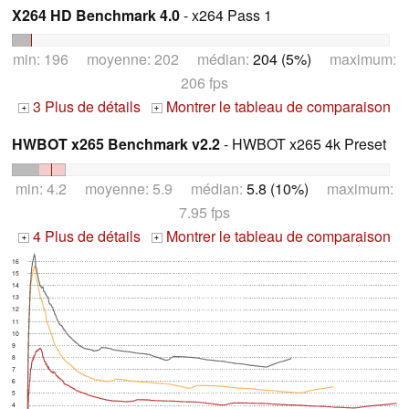
X264 HD Benchmark 4.0
- x264 Pass 1
min: 196 moyenne: 202 médian:
204 (5%)
maximum:
206 fps
3 Plus de détails
Montrer le tableau de comparaison
+
+
HWBOT x265 Benchmark v2.2
- HWBOT x265 4k Preset
min: 4.2 moyenne: 5.9 médian:
5.8 (10%)
maximum:
7.95 fps
4 Plus de détails
Montrer le tableau de comparaison
+
+
16
15
14
13
12
11
10
9
8
7
6
5
4