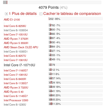
4079 Points
(4%)
1 Plus de détails
Cacher le tableau de comparaison
+
-
202 -95%
AMD E1-2100
...
3792 -7%
Intel Core i5-8259U
3800 -7%
Intel Core i5-1035G4
3866 -5%
Intel Core i7-10510U
3897 -4%
AMD Ryzen 7 3750H
3930 -4%
AMD Ryzen 5 3550H
3984 -2%
AMD Steam Deck OLED APU
4027 -1%
Intel Core i5-1035G1
4033 -1%
Intel Core i5-8257U
4049 -1%
Intel Core i7-10610U
Intel Core i7-10710U
4079
4112 1%
Intel Core i7-1160G7
4311 6%
Intel Core i7-10810U
4657 14%
Intel Core i5-8400H
4724 16%
Intel Core i5-1135G7
4809 18%
AMD Ryzen 3 7320U
4841 19%
AMD Ryzen 5 40
4880 20%
Intel Core i5-1145G7
4905 20%
Intel Processor U300
4911 20%
Intel Core i5-1230U