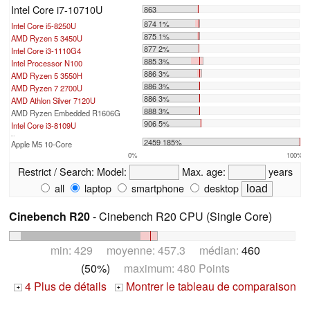
Intel Core i7-10710U
863
874 1%
Intel Core i5-8250U
875 1%
AMD Ryzen 5 3450U
877 2%
Intel Core i3-1110G4
885 3%
Intel Processor N100
886 3%
AMD Ryzen 5 3550H
886 3%
AMD Ryzen 7 2700U
886 3%
AMD Athlon Silver 7120U
888 3%
AMD Ryzen Embedded R1606G
906 5%
Intel Core i3-8109U
...
2459 185%
Apple M5 10-Core
0%
100%
Restrict / Search:
Model:
Max. age:
years
all
laptop
smartphone
desktop
Cinebench R20
- Cinebench R20 CPU (Single Core)
min: 429 moyenne: 457.3 médian:
460
(50%)
maximum: 480 Points
4 Plus de détails
Montrer le tableau de comparaison
+
+