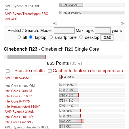
...
38530 845%
AMD Ryzen 9 9955HX3D
max:
107681 2540%
AMD Ryzen Threadripper PRO
7995WX
0%
100%
Restrict / Search:
Model:
Max. age:
years
all
laptop
smartphone
desktop
Cinebench R23
- Cinebench R23 Single Core
863 Points
(35%)
1 Plus de détails
Cacher le tableau de comparaison
+
-
74.4 -91%
AMD A10-5745M
...
692 -20%
Intel Core i7-2860QM
708 -18%
Intel Core i5-4300M
710 -18%
Intel Core i5-L16G7
721 -16%
Intel Core i7-7Y75
740 -14%
Intel Pentium Gold 6500Y
785 -9%
AMD Ryzen 3 3250U
788 -9%
Intel Core i3-10100Y
820 -5%
Intel Processor N95
841 -3%
AMD Ryzen Embedded V1605B