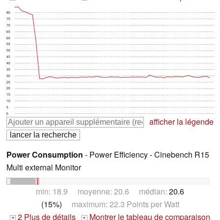
80
75
70
65
60
55
50
45
40
35
30
25
20
15
10
5
0
afficher la légende
Power Consumption
- Power Efficiency - Cinebench R15
Multi external Monitor
min: 18.9 moyenne: 20.6 médian:
20.6
(15%)
maximum: 22.3 Points per Watt
2 Plus de détails
Montrer le tableau de comparaison
+
+