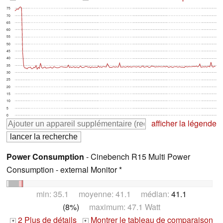
75
70
65
60
55
50
45
40
35
30
25
20
15
10
5
0
afficher la légende
Power Consumption
- Cinebench R15 Multi Power
Consumption - external Monitor *
min: 35.1 moyenne: 41.1 médian:
41.1
(8%)
maximum: 47.1 Watt
2 Plus de détails
Montrer le tableau de comparaison
+
+