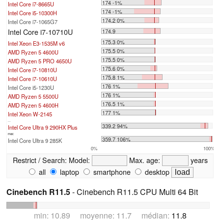
174 -1%
Intel Core i7-8665U
174 -1%
Intel Core i5-10300H
174.2 0%
Intel Core i7-1065G7
Intel Core i7-10710U
174.9
175.3 0%
Intel Xeon E3-1535M v6
175.5 0%
AMD Ryzen 5 4600U
175.5 0%
AMD Ryzen 5 PRO 4650U
175.6 0%
Intel Core i7-10810U
175.8 1%
Intel Core i7-10610U
176 1%
Intel Core i5-1230U
176 1%
AMD Ryzen 5 5500U
176.5 1%
AMD Ryzen 5 4600H
177 1%
Intel Xeon W-2145
...
339.2 94%
Intel Core Ultra 9 290HX Plus
max:
359.7 106%
Intel Core Ultra 9 285K
0%
100%
Restrict / Search:
Model:
Max. age:
years
all
laptop
smartphone
desktop
Cinebench R11.5
- Cinebench R11.5 CPU Multi 64 Bit
min: 10.89 moyenne: 11.7 médian:
11.8