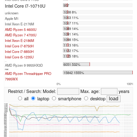
Intel Core i7-10710U
957
1038 8%
unknown
1063 11%
Apple M1
1067 11%
Intel Xeon E-2176M
1089 14%
AMD Ryzen 5 4600U
1091 14%
AMD Ryzen 7 4700U
1098 15%
Intel Xeon E-2186M
1113 16%
Intel Core i7-8750H
1122 17%
Intel Core i7-8850H
1125 18%
Intel Core i5-1235U
...
6051 532%
AMD Ryzen 9 9955HX3D
max:
15842 1555%
AMD Ryzen Threadripper PRO
7995WX
0%
100%
Restrict / Search:
Model:
Max. age:
years
all
laptop
smartphone
desktop
1125
1100
1075
1050
1025
1000
975
950
925
900
875
850
825
800
775
750
725
700
675
650
625
600
575