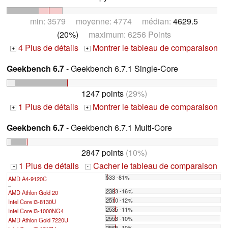
min: 3579 moyenne: 4774 médian:
4629.5
(20%)
maximum: 6256 Points
4 Plus de détails
Montrer le tableau de comparaison
+
+
Geekbench 6.7
- Geekbench 6.7.1 Single-Core
1247 points
(29%)
1 Plus de détails
Montrer le tableau de comparaison
+
+
Geekbench 6.7
- Geekbench 6.7.1 Multi-Core
2847 points
(10%)
1 Plus de détails
Cacher le tableau de comparaison
+
-
533 -81%
AMD A4-9120C
...
2393 -16%
AMD Athlon Gold 20
2510 -12%
Intel Core i3-8130U
2535 -11%
Intel Core i3-1000NG4
2553 -10%
AMD Athlon Gold 7220U
2565 -10%