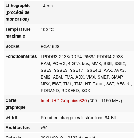
Lithographie
14 nm
(procédé de
fabrication)
Température
100 °C
maximale
Socket
BGA1528
Fonctionnalités
LPDDR3-2133/DDR4-2666/LPDDR4-2933
RAM, PCIe 3, 4 GT/s bus, MMX, SSE, SSE2,
SSE3, SSSE3, SSE4.1, SSE4.2, AVX, AVX2,
BMI2, ABM, FMA, ADX, VMX, SMEP, SMAP,
MPX, EIST, TM1, TM2, HT, Turbo, SST, AES-NI,
RDRAND, RDSEED, SGX
Carte
Intel UHD Graphics 620
(300 - 1150 MHz)
graphique
64 Bit
Prend en charge les instructions 64 Bit
Architecture
x86
Date de
09/01/2019
= 2533 days old