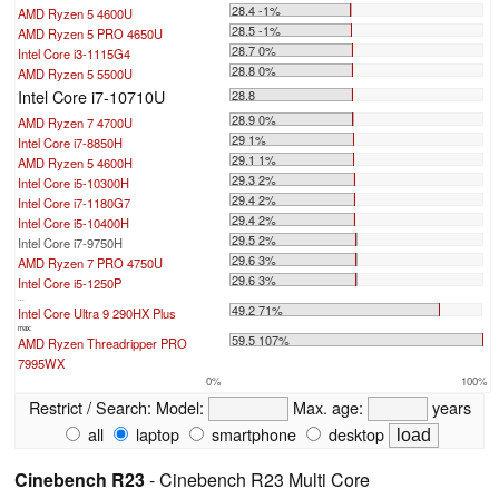
28.4 -1%
AMD Ryzen 5 4600U
28.5 -1%
AMD Ryzen 5 PRO 4650U
28.7 0%
Intel Core i3-1115G4
28.8 0%
AMD Ryzen 5 5500U
Intel Core i7-10710U
28.8
28.9 0%
AMD Ryzen 7 4700U
29 1%
Intel Core i7-8850H
29.1 1%
AMD Ryzen 5 4600H
29.3 2%
Intel Core i5-10300H
29.4 2%
Intel Core i7-1180G7
29.4 2%
Intel Core i5-10400H
29.5 2%
Intel Core i7-9750H
29.6 3%
AMD Ryzen 7 PRO 4750U
29.6 3%
Intel Core i5-1250P
...
49.2 71%
Intel Core Ultra 9 290HX Plus
max:
59.5 107%
AMD Ryzen Threadripper PRO
7995WX
0%
100%
Restrict / Search:
Model:
Max. age:
years
all
laptop
smartphone
desktop
Cinebench R23
- Cinebench R23 Multi Core