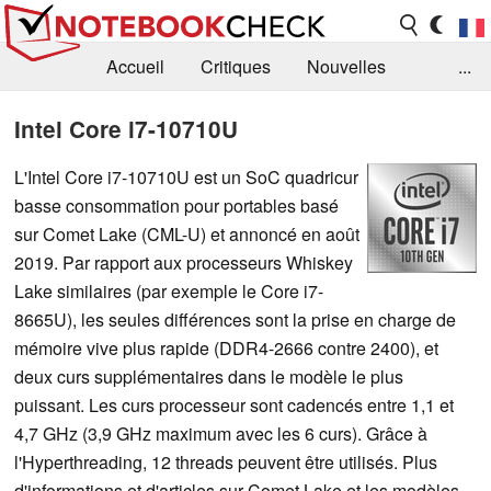
Accueil
Critiques
Nouvelles
...
FAQ
Bibliothèque
Guide d'achat
Intel Core i7-10710U
Recherche
Contact
L'Intel Core i7-10710U est un SoC quadricur
basse consommation pour portables basé
sur Comet Lake (CML-U) et annoncé en août
2019. Par rapport aux processeurs Whiskey
Lake similaires (par exemple le Core i7-
8665U), les seules différences sont la prise en charge de
mémoire vive plus rapide (DDR4-2666 contre 2400), et
deux curs supplémentaires dans le modèle le plus
puissant. Les curs processeur sont cadencés entre 1,1 et
4,7 GHz (3,9 GHz maximum avec les 6 curs). Grâce à
l'Hyperthreading, 12 threads peuvent être utilisés. Plus
d'informations et d'articles sur Comet Lake et les modèles