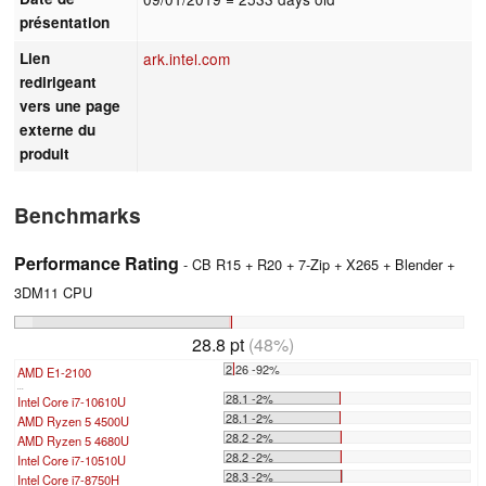
présentation
Lien
ark.intel.com
redirigeant
vers une page
externe du
produit
Benchmarks
Performance Rating
- CB R15 + R20 + 7-Zip + X265 + Blender +
3DM11 CPU
28.8 pt
(48%)
2.26 -92%
AMD E1-2100
...
28.1 -2%
Intel Core i7-10610U
28.1 -2%
AMD Ryzen 5 4500U
28.2 -2%
AMD Ryzen 5 4680U
28.2 -2%
Intel Core i7-10510U
28.3 -2%
Intel Core i7-8750H