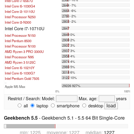
Intel Core i7-6567U
2644 -7%
Intel Core i5-1030G4
2664 -6%
Intel Core i3-10110U
2786 -2%
Intel Processor N250
2803 -2%
Intel Core i3-N300
Intel Core i7-10710U
2847
2849 0%
Intel Processor N150
2900 2%
Intel Pentium 8500
2937 3%
Intel Processor N100
2937 3%
AMD Ryzen 3 PRO 3300U
2958 4%
Intel Processor N95
2974 4%
AMD Ryzen 3 5125C
2980 5%
Intel Core i5-10210Y
3018 6%
Intel Core i5-1030G7
3122 10%
Intel Pentium Gold 7505
...
29226 927%
Apple M5 Max
0%
100%
Restrict / Search:
Model:
Max. age:
years
all
laptop
smartphone
desktop
Geekbench 5.5
- Geekbench 5.1 - 5.5 64 Bit Single-Core
min: 1225 moyenne: 1227 médian:
1227