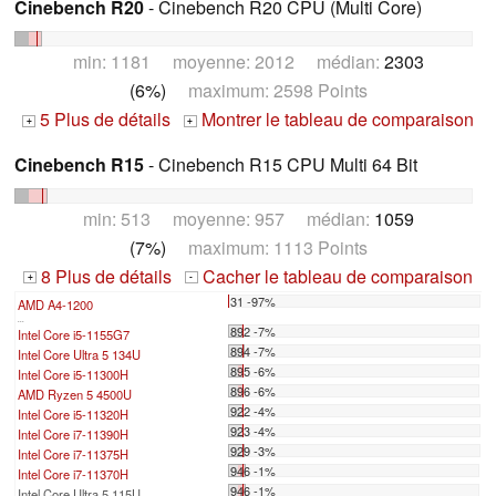
Cinebench R20
- Cinebench R20 CPU (Multi Core)
min: 1181 moyenne: 2012 médian:
2303
(6%)
maximum: 2598 Points
5 Plus de détails
Montrer le tableau de comparaison
+
+
Cinebench R15
- Cinebench R15 CPU Multi 64 Bit
min: 513 moyenne: 957 médian:
1059
(7%)
maximum: 1113 Points
8 Plus de détails
Cacher le tableau de comparaison
+
-
31 -97%
AMD A4-1200
...
892 -7%
Intel Core i5-1155G7
894 -7%
Intel Core Ultra 5 134U
895 -6%
Intel Core i5-11300H
896 -6%
AMD Ryzen 5 4500U
922 -4%
Intel Core i5-11320H
923 -4%
Intel Core i7-11390H
929 -3%
Intel Core i7-11375H
946 -1%
Intel Core i7-11370H
946 -1%
Intel Core Ultra 5 115U