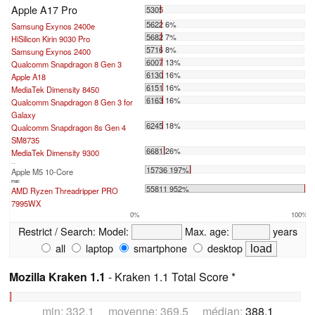
Apple A17 Pro
5305
5622 6%
Samsung Exynos 2400e
5682 7%
HiSilicon Kirin 9030 Pro
5716 8%
Samsung Exynos 2400
6007 13%
Qualcomm Snapdragon 8 Gen 3
6130 16%
Apple A18
6151 16%
MediaTek Dimensity 8450
6163 16%
Qualcomm Snapdragon 8 Gen 3 for
Galaxy
6245 18%
Qualcomm Snapdragon 8s Gen 4
SM8735
6681 26%
MediaTek Dimensity 9300
...
15736 197%
Apple M5 10-Core
max:
55811 952%
AMD Ryzen Threadripper PRO
7995WX
0%
100%
Restrict / Search:
Model:
Max. age:
years
all
laptop
smartphone
desktop
Mozilla Kraken 1.1
- Kraken 1.1 Total Score *
min: 332.1 moyenne: 369.5 médian:
388.1