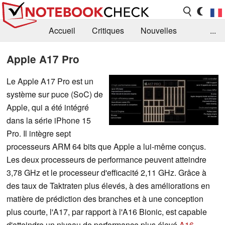
Accueil
Critiques
Nouvelles
...
FAQ
Bibliothèque
Guide d'achat
Apple A17 Pro
Recherche
Contact
Le Apple A17 Pro est un
système sur puce (SoC) de
Apple, qui a été intégré
dans la série iPhone 15
Pro. Il intègre sept
processeurs ARM 64 bits que Apple a lui-même conçus.
Les deux processeurs de performance peuvent atteindre
3,78 GHz et le processeur d'efficacité 2,11 GHz. Grâce à
des taux de Taktraten plus élevés, à des améliorations en
matière de prédiction des branches et à une conception
plus courte, l'A17, par rapport à l'A16 Bionic, est capable
d'atteindre un niveau de performance plus élevé
A16