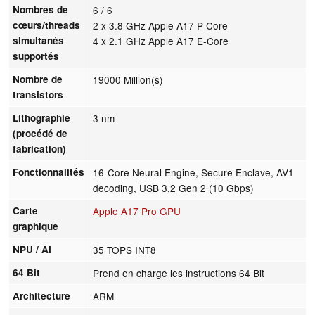
Nombres de
6 / 6
cœurs/threads
2 x 3.8 GHz Apple A17 P-Core
simultanés
4 x 2.1 GHz Apple A17 E-Core
supportés
Nombre de
19000 Million(s)
transistors
Lithographie
3 nm
(procédé de
fabrication)
Fonctionnalités
16-Core Neural Engine, Secure Enclave, AV1
decoding, USB 3.2 Gen 2 (10 Gbps)
Carte
Apple A17 Pro GPU
graphique
NPU / AI
35 TOPS INT8
64 Bit
Prend en charge les instructions 64 Bit
Architecture
ARM