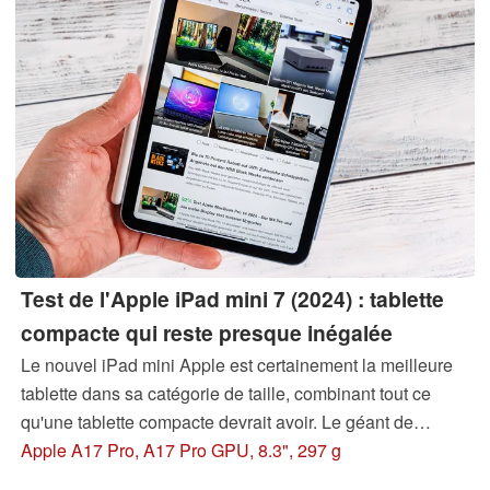
Test de l'Apple iPad mini 7 (2024) : tablette
compacte qui reste presque inégalée
Le nouvel iPad mini Apple est certainement la meilleure
tablette dans sa catégorie de taille, combinant tout ce
qu'une tablette compacte devrait avoir. Le géant de
Cupertino n'a toutefois pas apporté la touche finale à la
Apple A17 Pro, A17 Pro GPU, 8.3", 297 g
Mini 7, qui n'a donc pas vraiment l'air d'être un produit