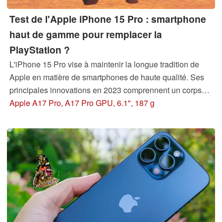
Test de l'Apple iPhone 15 Pro : smartphone
haut de gamme pour remplacer la
PlayStation ?
L'iPhone 15 Pro vise à maintenir la longue tradition de
Apple en matière de smartphones de haute qualité. Ses
principales innovations en 2023 comprennent un corps
infusé de titane, l'introduction d'un port USB-C et
Apple A17 Pro, A17 Pro GPU, 6.1", 187 g
l'intégration d'un nouveau GPU de jeu. Notre test évalue
si Apple a réussi à créer un autre smartphone "excellent".