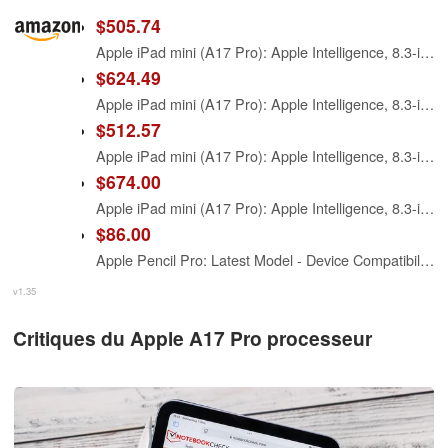
$505.74
Apple iPad mini (A17 Pro): Apple Intelligence, 8.3-inch Liquid Retina Display, 128GB, Wi-Fi 6E, 12MP Front/12MP Back Camera, Touch ID, All-Day Battery Life — Space Gray
$624.49
Apple iPad mini (A17 Pro): Apple Intelligence, 8.3-inch Liquid Retina Display, 256GB, Wi-Fi 6E, 12MP Front/12MP Back Camera, Touch ID, All-Day Battery Life — Space Gray
$512.57
Apple iPad mini (A17 Pro): Apple Intelligence, 8.3-inch Liquid Retina Display, 128GB, Wi-Fi 6E, 12MP Front/12MP Back Camera, Touch ID, All-Day Battery Life — Blue
$674.00
Apple iPad mini (A17 Pro): Apple Intelligence, 8.3-inch Liquid Retina Display, 256GB, Wi-Fi 6E, 12MP Front/12MP Back Camera, Touch ID, All-Day Battery Life — Starlight
$86.00
Apple Pencil Pro: Latest Model - Device Compatibility Check Required - Pixel-Perfect Precision, Tilt and Pressure Sensitivity, Perfect for Note-Taking, Drawing, and Art. Charges and Pairs Magnetically
v1.35
Critiques du Apple A17 Pro processeur