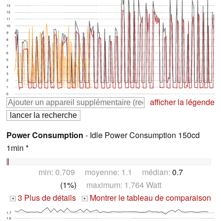
13
12
11
10
9
8
7
6
5
4
3
2
1
0
afficher la légende
Power Consumption
- Idle Power Consumption 150cd
1min *
min: 0.709 moyenne: 1.1 médian:
0.7
(1%)
maximum: 1.764 Watt
3 Plus de détails
Montrer le tableau de comparaison
+
+
1.7
1.6