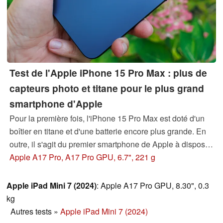
Test de l'Apple iPhone 15 Pro Max : plus de
capteurs photo et titane pour le plus grand
smartphone d'Apple
Pour la première fois, l'iPhone 15 Pro Max est doté d'un
boîtier en titane et d'une batterie encore plus grande. En
outre, il s'agit du premier smartphone de Apple à disposer
d'un zoom optique 5x. Nous avons mis à l'épreuve le
Apple A17 Pro, A17 Pro GPU, 6.7", 221 g
fleuron de Cupertino, désormais plus léger, et vous
pouvez en prendre connaissance dans cet article.
Apple iPad Mini 7 (2024)
: Apple A17 Pro GPU, 8.30", 0.3
kg
Autres tests
»
Apple iPad Mini 7 (2024)