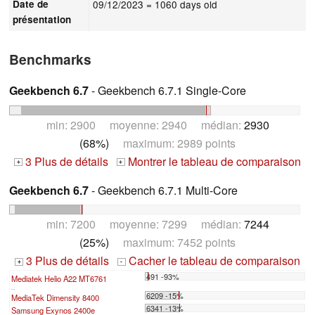
Date de
09/12/2023
= 1060 days old
présentation
Benchmarks
Geekbench 6.7
- Geekbench 6.7.1 Single-Core
min: 2900 moyenne: 2940 médian:
2930
(68%)
maximum: 2989 points
3 Plus de détails
Montrer le tableau de comparaison
+
+
Geekbench 6.7
- Geekbench 6.7.1 Multi-Core
min: 7200 moyenne: 7299 médian:
7244
(25%)
maximum: 7452 points
3 Plus de détails
Cacher le tableau de comparaison
+
-
491 -93%
Mediatek Helio A22 MT6761
...
6209 -15%
MediaTek Dimensity 8400
6341 -13%
Samsung Exynos 2400e