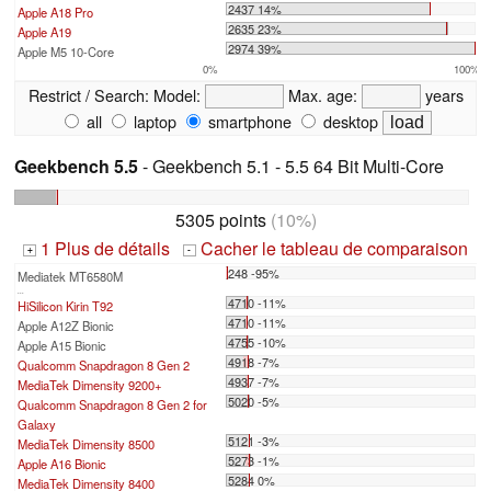
2437 14%
Apple A18 Pro
2635 23%
Apple A19
2974 39%
Apple M5 10-Core
0%
100%
Restrict / Search:
Model:
Max. age:
years
all
laptop
smartphone
desktop
Geekbench 5.5
- Geekbench 5.1 - 5.5 64 Bit Multi-Core
5305 points
(10%)
1 Plus de détails
Cacher le tableau de comparaison
+
-
248 -95%
Mediatek MT6580M
...
4710 -11%
HiSilicon Kirin T92
4710 -11%
Apple A12Z Bionic
4755 -10%
Apple A15 Bionic
4918 -7%
Qualcomm Snapdragon 8 Gen 2
4937 -7%
MediaTek Dimensity 9200+
5020 -5%
Qualcomm Snapdragon 8 Gen 2 for
Galaxy
5121 -3%
MediaTek Dimensity 8500
5273 -1%
Apple A16 Bionic
5284 0%
MediaTek Dimensity 8400