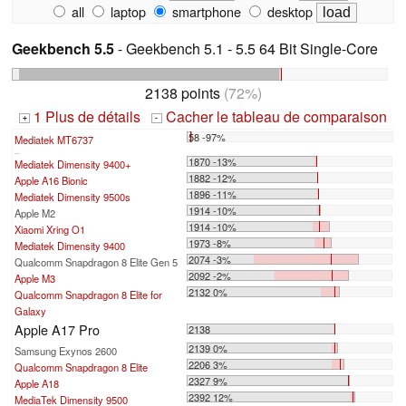
all
laptop
smartphone
desktop
Geekbench 5.5
- Geekbench 5.1 - 5.5 64 Bit Single-Core
2138 points
(72%)
1 Plus de détails
Cacher le tableau de comparaison
+
-
58 -97%
Mediatek MT6737
...
1870 -13%
Mediatek Dimensity 9400+
1882 -12%
Apple A16 Bionic
1896 -11%
Mediatek Dimensity 9500s
1914 -10%
Apple M2
1914 -10%
Xiaomi Xring O1
1973 -8%
Mediatek Dimensity 9400
2074 -3%
Qualcomm Snapdragon 8 Elite Gen 5
2092 -2%
Apple M3
2132 0%
Qualcomm Snapdragon 8 Elite for
Galaxy
Apple A17 Pro
2138
2139 0%
Samsung Exynos 2600
2206 3%
Qualcomm Snapdragon 8 Elite
2327 9%
Apple A18
2392 12%
MediaTek Dimensity 9500