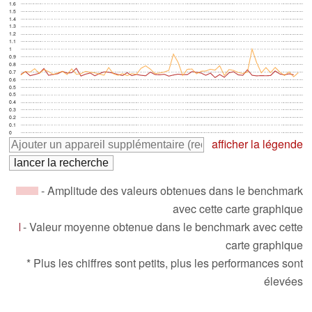
1.6
1.5
1.4
1.3
1.2
1.1
1
0.9
0.8
0.7
0.6
0.5
0.5
0.4
0.3
0.2
0.1
0
afficher la légende
- Amplitude des valeurs obtenues dans le benchmark
avec cette carte graphique
- Valeur moyenne obtenue dans le benchmark avec cette
carte graphique
* Plus les chiffres sont petits, plus les performances sont
élevées