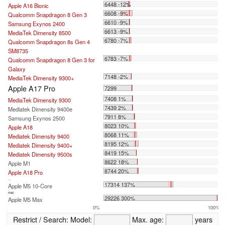
6448 -12%
Apple A16 Bionic
6608 -9%
Qualcomm Snapdragon 8 Gen 3
6610 -9%
Samsung Exynos 2400
6613 -9%
MediaTek Dimensity 8500
6780 -7%
Qualcomm Snapdragon 8s Gen 4
SM8735
6783 -7%
Qualcomm Snapdragon 8 Gen 3 for
Galaxy
7148 -2%
MediaTek Dimensity 9300+
Apple A17 Pro
7299
7408 1%
MediaTek Dimensity 9300
7439 2%
Mediatek Dimensity 9400e
7911 8%
Samsung Exynos 2500
8023 10%
Apple A18
8068 11%
Mediatek Dimensity 9400
8195 12%
Mediatek Dimensity 9400+
8419 15%
Mediatek Dimensity 9500s
8622 18%
Apple M1
8744 20%
Apple A18 Pro
...
17314 137%
Apple M5 10-Core
max:
29226 300%
Apple M5 Max
0%
100%
Restrict / Search:
Model:
Max. age:
years