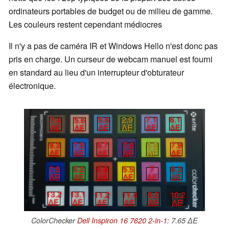
ordinateurs portables de budget ou de milieu de gamme.
Les couleurs restent cependant médiocres
Il n'y a pas de caméra IR et Windows Hello n'est donc pas
pris en charge. Un curseur de webcam manuel est fourni
en standard au lieu d'un interrupteur d'obturateur
électronique.
7.1
6.1
5.6
2.9
7.4
5.6
∆E
∆E
∆E
∆E
∆E
∆E
2.5
7.9
9.3
7.5
5.7
7.6
∆E
∆E
∆E
∆E
∆E
∆E
7.5
5.2
6.8
5.5
7
8.3
∆E
∆E
∆E
∆E
∆E
∆E
13.2
13.1
11.2
11.4
9.2
10.2
∆E
∆E
∆E
∆E
∆E
∆E
ColorChecker
Dell Inspiron 16 7620 2-in-1
: 7.65 ∆E