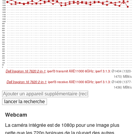
1450
1400
1350
1300
1250
1200
1150
1100
1050
1000
950
900
850
800
750
700
650
600
550
500
450
400
350
300
250
200
150
100
50
0
Dell Inspiron 16 7620 2-in-1
; iperf3 transmit AXE11000 6GHz; iperf 3.1.3:
Ø1404 (1320-
1470) MBit/s
Dell Inspiron 16 7620 2-in-1
; iperf3 receive AXE11000 6GHz; iperf 3.1.3:
Ø1409 (1377-
1436) MBit/s
Webcam
La caméra intégrée est de 1080p pour une image plus
nette que les 720p typiques de la plupart des autres