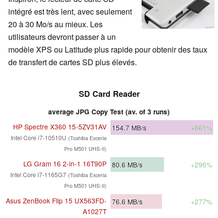
intégré est très lent, avec seulement
20 à 30 Mo/s au mieux. Les
utilisateurs devront passer à un
modèle XPS ou Latitude plus rapide pour obtenir des taux
de transfert de cartes SD plus élevés.
SD Card Reader
average JPG Copy Test (av. of 3 runs)
HP Spectre X360 15-5ZV31AV
154.7
MB/s
+661%
Intel Core i7-10510U
(Toshiba Exceria
Pro M501 UHS-II)
LG Gram 16 2-in-1 16T90P
80.6
MB/s
+296%
Intel Core i7-1165G7
(Toshiba Exceria
Pro M501 UHS-II)
Asus ZenBook Flip 15 UX563FD-
76.6
MB/s
+277%
A1027T