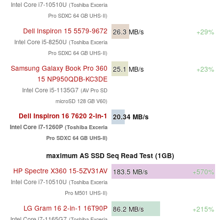
Intel Core i7-10510U
(Toshiba Exceria
Pro SDXC 64 GB UHS-II)
Dell Inspiron 15 5579-9672
26.3
MB/s
+29%
Intel Core i5-8250U
(Toshiba Exceria
Pro SDXC 64 GB UHS-II)
Samsung Galaxy Book Pro 360
25.1
MB/s
+23%
15 NP950QDB-KC3DE
Intel Core i5-1135G7
(AV Pro SD
microSD 128 GB V60)
Dell Inspiron 16 7620 2-in-1
20.34
MB/s
Intel Core i7-1260P
(Toshiba Exceria
Pro SDXC 64 GB UHS-II)
maximum AS SSD Seq Read Test (1GB)
HP Spectre X360 15-5ZV31AV
183.5
MB/s
+570%
Intel Core i7-10510U
(Toshiba Exceria
Pro M501 UHS-II)
LG Gram 16 2-in-1 16T90P
86.2
MB/s
+215%
Intel Core i7-1165G7
(Toshiba Exceria