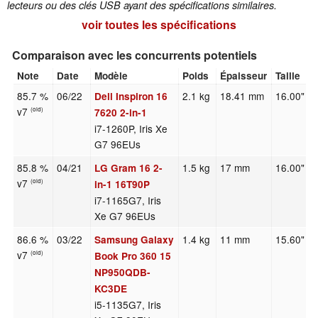
lecteurs ou des clés USB ayant des spécifications similaires.
voir toutes les spécifications
Comparaison avec les concurrents potentiels
Note
Date
Modèle
Poids
Épaisseur
Taille
85.7 %
06/22
2.1 kg
18.41 mm
16.00"
Dell Inspiron 16
v7
(old)
7620 2-in-1
i7-1260P, Iris Xe
G7 96EUs
85.8 %
04/21
1.5 kg
17 mm
16.00"
LG Gram 16 2-
v7
(old)
in-1 16T90P
i7-1165G7, Iris
Xe G7 96EUs
86.6 %
03/22
1.4 kg
11 mm
15.60"
Samsung Galaxy
v7
(old)
Book Pro 360 15
NP950QDB-
KC3DE
i5-1135G7, Iris