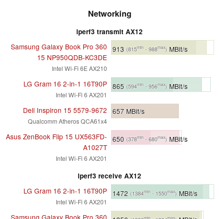
Networking
iperf3 transmit AX12
Samsung Galaxy Book Pro 360
913
MBit/s
min
max
(815
- 988
)
15 NP950QDB-KC3DE
Intel Wi-Fi 6E AX210
LG Gram 16 2-in-1 16T90P
865
MBit/s
min
max
(594
- 956
)
Intel Wi-Fi 6 AX201
Dell Inspiron 15 5579-9672
657
MBit/s
Qualcomm Atheros QCA61x4
Asus ZenBook Flip 15 UX563FD-
650
MBit/s
min
max
(378
- 680
)
A1027T
Intel Wi-Fi 6 AX201
iperf3 receive AX12
LG Gram 16 2-in-1 16T90P
1472
MBit/s
min
max
(1384
- 1550
)
Intel Wi-Fi 6 AX201
Samsung Galaxy Book Pro 360
min
max