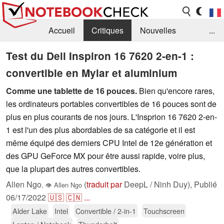
Accueil
Critiques
Nouvelles
...
FAQ
Bibliothèque
Guide d'achat
Test du Dell Inspiron 16 7620 2-en-1 :
convertible en Mylar et aluminium
Recherche
Contact
Comme une tablette de 16 pouces.
Bien qu'encore rares,
les ordinateurs portables convertibles de 16 pouces sont de
plus en plus courants de nos jours. L'Insprion 16 7620 2-en-
1 est l'un des plus abordables de sa catégorie et il est
même équipé des derniers CPU Intel de 12e génération et
des GPU GeForce MX pour être aussi rapide, voire plus,
que la plupart des autres convertibles.
Allen Ngo
(
traduit par
DeepL / Ninh Duy),
Publié
,
👁
Allen Ngo
06/17/2022
🇺🇸
🇨🇳
...
Alder Lake
Intel
Convertible / 2-in-1
Touchscreen