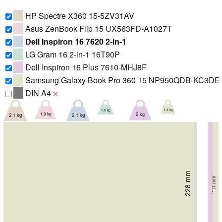
HP Spectre X360 15-5ZV31AV
Asus ZenBook Flip 15 UX563FD-A1027T
Dell Inspiron 16 7620 2-in-1
LG Gram 16 2-in-1 16T90P
Dell Inspiron 16 Plus 7610-MHJ8F
Samsung Galaxy Book Pro 360 15 NP950QDB-KC3DE
DIN A4
❌
1.4 kg
1.5 kg
1.9 kg
2 kg
2.1 kg
2.1 kg
228 mm
229 mm
251.88 mm
19.9 mm
247 mm
249 mm
11 mm
250 mm
18.41 mm
19.3 mm
19 mm
17 mm