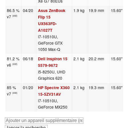
Xe G7 80EUs
86.5 %
04/20
1.9 kg
19.9 mm
15.60"
Asus ZenBook
v7
(old)
Flip 15
UX563FD-
A1027T
i7-10510U,
GeForce GTX
1050 Max-Q
81.2 %
06/18
2.1 kg
20.2 mm
15.60"
Dell Inspiron 15
v6
(old)
5579-9672
i5-8250U, UHD
Graphics 620
85 %
01/20
2.1 kg
19.3 mm
15.60"
HP Spectre X360
v7
(old)
15-5ZV31AV
i7-10510U,
GeForce MX250