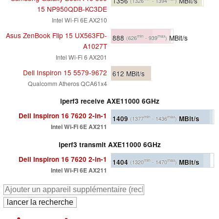
1356
MBit/s
(1326
- 1394
)
15 NP950QDB-KC3DE
Intel Wi-Fi 6E AX210
Asus ZenBook Flip 15 UX563FD-
888
MBit/s
min
max
(626
- 939
)
A1027T
Intel Wi-Fi 6 AX201
Dell Inspiron 15 5579-9672
612
MBit/s
Qualcomm Atheros QCA61x4
iperf3 receive AXE11000 6GHz
Dell Inspiron 16 7620 2-in-1
1409
MBit/s
min
max
(1377
- 1436
)
Intel Wi-Fi 6E AX211
iperf3 transmit AXE11000 6GHz
Dell Inspiron 16 7620 2-in-1
1404
MBit/s
min
max
(1320
- 1470
)
Intel Wi-Fi 6E AX211