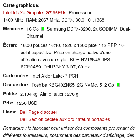
Carte graphique
Intel Iris Xe Graphics G7 96EUs
, Processeur:
1400 MHz, RAM: 2667 MHz, DDR4, 30.0.101.1368
Mémoire
16 Go
, Samsung DDR4-3200, 2x SODIMM, Dual-
Channel
Écran
16.00 pouces 16:10, 1920 x 1200 pixel 142 PPP, 10-
point capacitive, Prise en charge native d'une
utilisation avec un stylet, BOE NV16N45, IPS,
BOE0A59, Dell P/N: YRJ07, 60 Hz
Carte mère
Intel Alder Lake-P PCH
Disque dur
Toshiba KBG40ZNS512G NVMe, 512 Go
Poids
2.104 kg, Alimentation: 276 g
Prix
1250 USD
Liens
Dell Page d'accueil
Dell Section dédiée aux ordinateurs portables
Remarque : le fabricant peut utiliser des composants provenant de
différents fournisseurs, notamment des panneaux d'affichage, des