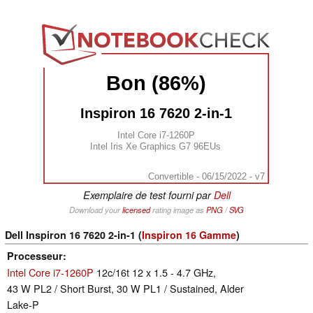
Bon (86%)
Inspiron 16 7620 2-in-1
Intel Core i7-1260P
Intel Iris Xe Graphics G7 96EUs
Convertible - 06/15/2022 - v7
Exemplaire de test fourni par
Dell
Download your
licensed
rating image as
PNG
/
SVG
Dell Inspiron 16 7620 2-in-1 (
Inspiron 16 Gamme
)
Processeur
Intel Core i7-1260P
12c/16t 12 x 1.5 - 4.7 GHz,
43 W PL2 / Short Burst, 30 W PL1 / Sustained, Alder
Lake-P