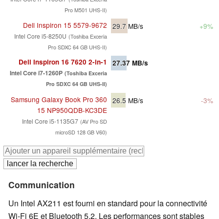
Pro M501 UHS-II)
Dell Inspiron 15 5579-9672
29.7
MB/s
+9%
Intel Core i5-8250U
(Toshiba Exceria
Pro SDXC 64 GB UHS-II)
Dell Inspiron 16 7620 2-in-1
27.37
MB/s
Intel Core i7-1260P
(Toshiba Exceria
Pro SDXC 64 GB UHS-II)
Samsung Galaxy Book Pro 360
26.5
MB/s
-3%
15 NP950QDB-KC3DE
Intel Core i5-1135G7
(AV Pro SD
microSD 128 GB V60)
Communication
Un Intel AX211 est fourni en standard pour la connectivité
Wi-Fi 6E et Bluetooth 5.2. Les performances sont stables