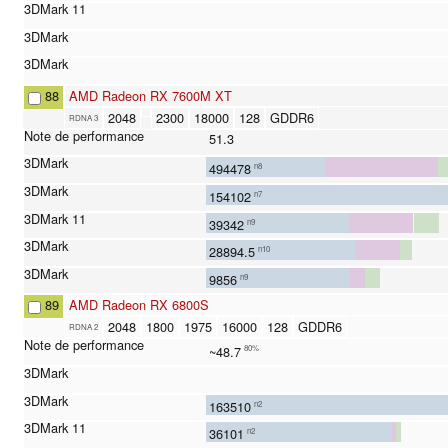
88
AMD Radeon RX 7600M XT
2048
2300
18000
128
GDDR6
RDNA 3
51.3
494478
n8
154102
n7
39342
n9
28894.5
n10
9856
n9
89
AMD Radeon RX 6800S
2048
1800
1975
16000
128
GDDR6
RDNA 2
~48.7
80%
163510
n2
36101
n2