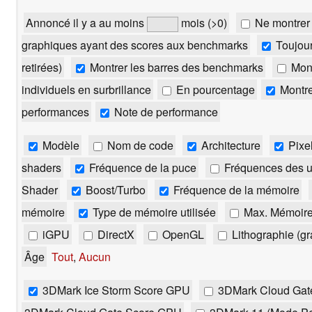
Annoncé il y a au moins
mois (>0)
Ne montrer 
graphiques ayant des scores aux benchmarks
Toujour
retirées)
Montrer les barres des benchmarks
Mont
individuels en surbrillance
En pourcentage
Montre
performances
Note de performance
Modèle
Nom de code
Architecture
Pixe
shaders
Fréquence de la puce
Fréquences des un
Shader
Boost/Turbo
Fréquence de la mémoire
mémoire
Type de mémoire utilisée
Max. Mémoir
iGPU
DirectX
OpenGL
Lithographie (g
Âge
Tout
,
Aucun
3DMark Ice Storm Score GPU
3DMark Cloud Gate