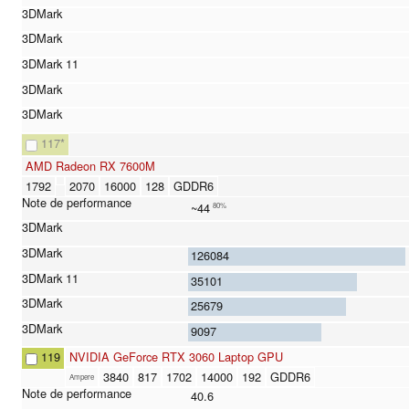
117
*
AMD Radeon RX 7600M
1792
2070
16000
128
GDDR6
~44
80%
126084
35101
25679
9097
119
NVIDIA GeForce RTX 3060 Laptop GPU
3840
817
1702
14000
192
GDDR6
Ampere
40.6