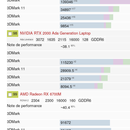
139346
n16
34897
n17
25436
n16
9854
n15
98
NVIDIA RTX 2000 Ada Generation Laptop
3072
1635
2115
16000
128
GDDR6
Ada Lovelace
~38.1
80%
115230
n2
28909.5
n4
21379
n4
8094.5
n4
99
AMD Radeon RX 6700M
2304
2300
16000
160
GDDR6
RDNA 2
~40.4
80%
91672