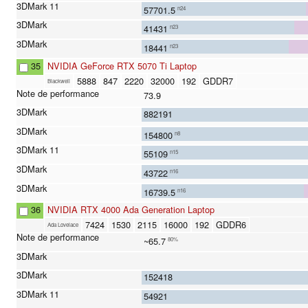
57701.5
n24
41431
n23
18441
n23
35
NVIDIA GeForce RTX 5070 Ti Laptop
5888
847
2220
32000
192
GDDR7
Blackwell
73.9
882191
154800
n8
55109
n15
43722
n16
16739.5
n16
36
NVIDIA RTX 4000 Ada Generation Laptop
7424
1530
2115
16000
192
GDDR6
Ada Lovelace
~65.7
80%
152418
54921