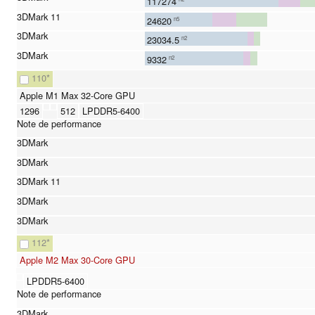
117274
24620
n5
23034.5
n2
9332
n2
110
*
Apple M1 Max 32-Core GPU
1296
512
LPDDR5-6400
112
*
Apple M2 Max 30-Core GPU
LPDDR5-6400