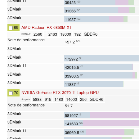
39423
n20
31366
n21
11937
n22
69
AMD Radeon RX 6850M XT
2560
2463
18000
192
GDDR6
RDNA 2
~57.2
80%
172972
n2
42015.5
n2
33900.5
n2
11837
n2
70
NVIDIA GeForce RTX 3070 Ti Laptop GPU
5888
915
1480
14000
256
GDDR6
Ampere
51.7
581927
n5
141689
n25
36969.5
n36