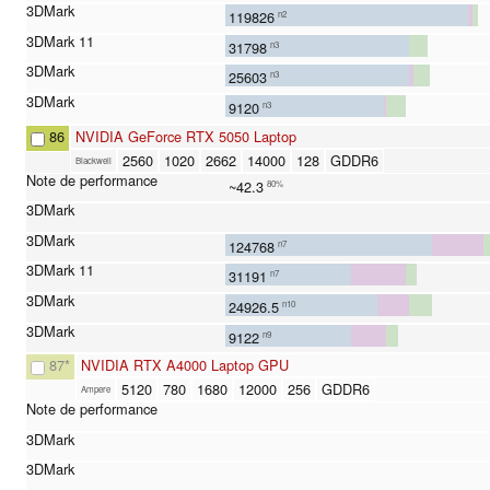
119826
n2
31798
n3
25603
n3
9120
n3
86
NVIDIA GeForce RTX 5050 Laptop
2560
1020
2662
14000
128
GDDR6
Blackwell
~42.3
80%
124768
n7
31191
n7
24926.5
n10
9122
n9
87
*
NVIDIA RTX A4000 Laptop GPU
5120
780
1680
12000
256
GDDR6
Ampere