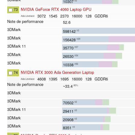
10307
n3
73
NVIDIA GeForce RTX 4060 Laptop GPU
3072
1545
2370
16000
128
GDDR6
Ada Lovelace
52.6
598142
n3
156428
n29
35770
n57
26530
n54
10338
n56
74
NVIDIA RTX 3000 Ada Generation Laptop
4608
1395
1695
16000
128
GDDR6
Ada Lovelace
~33.4
80%
70502
n2
29411
n3
20908
n3
8351
n3