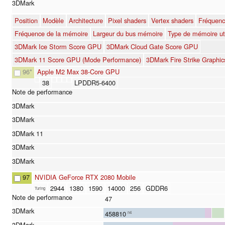
Position
Modèle
Architecture
Pixel shaders
Vertex shaders
Fréquenc
Fréquence de la mémoire
Largeur du bus mémoire
Type de mémoire uti
3DMark Ice Storm Score GPU
3DMark Cloud Gate Score GPU
3DMark 11 Score GPU (Mode Performance)
3DMark Fire Strike Graphic
96
*
Apple M2 Max 38-Core GPU
38
LPDDR5-6400
97
NVIDIA GeForce RTX 2080 Mobile
2944
1380
1590
14000
256
GDDR6
Turing
47
458810
n4