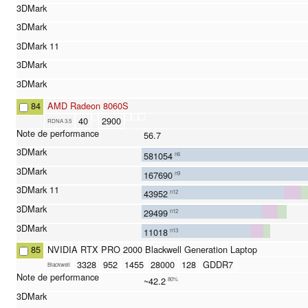
84
AMD Radeon 8060S
40
2900
RDNA 3.5
56.7
581054
n6
167690
n9
43952
n12
29499
n12
11018
n13
85
NVIDIA RTX PRO 2000 Blackwell Generation Laptop
3328
952
1455
28000
128
GDDR7
Blackwell
~42.2
80%