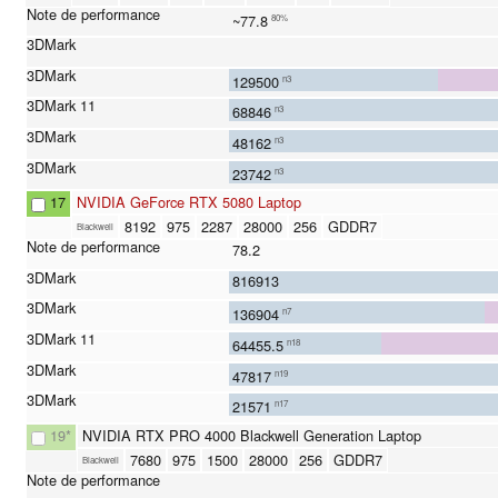
~77.8
80%
129500
n3
68846
n3
48162
n3
23742
n3
17
NVIDIA GeForce RTX 5080 Laptop
8192
975
2287
28000
256
GDDR7
Blackwell
78.2
816913
136904
n7
64455.5
n18
47817
n19
21571
n17
19
*
NVIDIA RTX PRO 4000 Blackwell Generation Laptop
7680
975
1500
28000
256
GDDR7
Blackwell