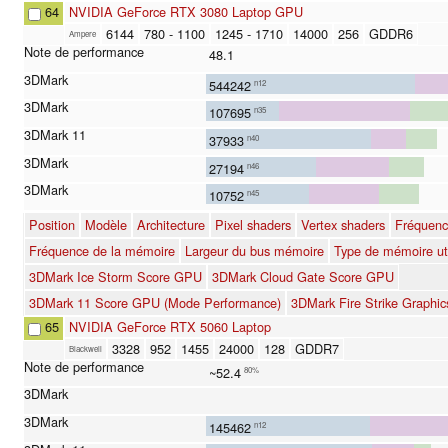
64
NVIDIA GeForce RTX 3080 Laptop GPU
6144
780 - 1100
1245 - 1710
14000
256
GDDR6
Ampere
48.1
544242
n12
107695
n35
37933
n40
27194
n46
10752
n45
Position
Modèle
Architecture
Pixel shaders
Vertex shaders
Fréquenc
Fréquence de la mémoire
Largeur du bus mémoire
Type de mémoire uti
3DMark Ice Storm Score GPU
3DMark Cloud Gate Score GPU
3DMark 11 Score GPU (Mode Performance)
3DMark Fire Strike Graphic
65
NVIDIA GeForce RTX 5060 Laptop
3328
952
1455
24000
128
GDDR7
Blackwell
~52.4
80%
145462
n12