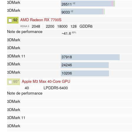
26511
n2
9033
n2
92
AMD Radeon RX 7700S
2048
2200
18000
128
GDDR6
RDNA 3
~41.6
60%
37918
24246
10206
95
*
Apple M3 Max 40-Core GPU
40
LPDDR5-6400