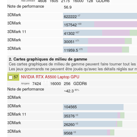
4608
1605
2175
16000
128
GDDR6
Ada Lovelace
56.9
622222
n7
157542
n30
41302
n67
30051
n71
11959.5
n70
2. Cartes graphiques de milieu de gamme
Ces cartes graphiques de milieu de gamme peuvent faire tourner tout les j
Les jeux gourmands ne peuvent être joués qu'avec les détails réglés sur 
57
NVIDIA RTX A5500 Laptop GPU
7424
16000
256
GDDR6
Ampere
~42.3
80%
104565
35376
n3
26260
n3
9568
n3