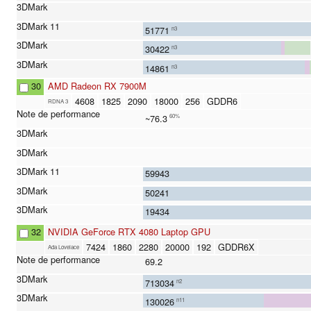
51771
n3
30422
n3
14861
n3
30
AMD Radeon RX 7900M
4608
1825
2090
18000
256
GDDR6
RDNA 3
~76.3
60%
59943
50241
19434
32
NVIDIA GeForce RTX 4080 Laptop GPU
7424
1860
2280
20000
192
GDDR6X
Ada Lovelace
69.2
713034
n2
130026
n11