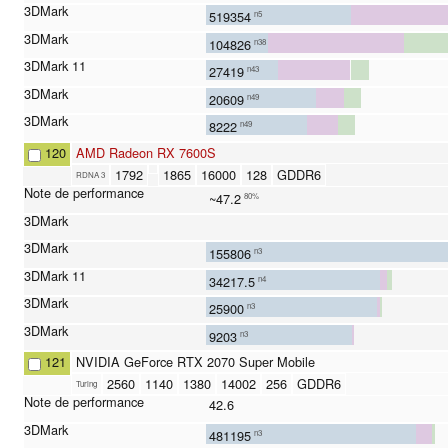
519354
n5
104826
n38
27419
n43
20609
n49
8222
n49
120
AMD Radeon RX 7600S
1792
1865
16000
128
GDDR6
RDNA 3
~47.2
80%
155806
n3
34217.5
n4
25900
n3
9203
n3
121
NVIDIA GeForce RTX 2070 Super Mobile
2560
1140
1380
14002
256
GDDR6
Turing
42.6
481195
n3