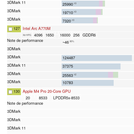
25990
n3
19710
n3
7320
n3
127
Intel Arc A770M
4096
1650
16000
256
GDDR6
Xe HPG
~46
80%
124487
37375
25563
n2
10783
130
Apple M4 Pro 20-Core GPU
20
8533
LPDDR5x-8533