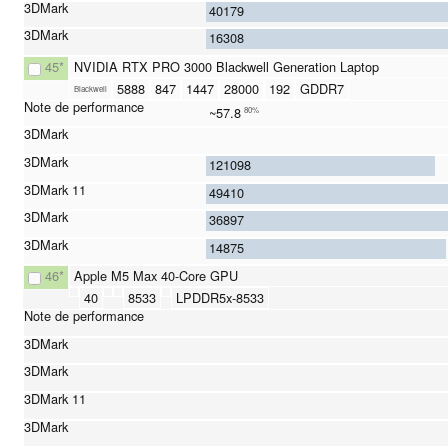
40179
16308
45
*
NVIDIA RTX PRO 3000 Blackwell Generation Laptop
5888
847
1447
28000
192
GDDR7
Blackwell
~57.8
80%
121098
49410
36897
14875
46
*
Apple M5 Max 40-Core GPU
40
8533
LPDDR5x-8533