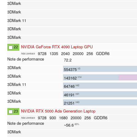
22
NVIDIA GeForce RTX 4090 Laptop GPU
9728
1335
2040
20000
256
GDDR6
Ada Lovelace
72.2
554375
n3
143162
n14
64746
n42
46191
n41
21251
n43
23
NVIDIA RTX 5000 Ada Generation Laptop
9728
930
1680
20000
256
GDDR6
Ada Lovelace
~56.6
60%