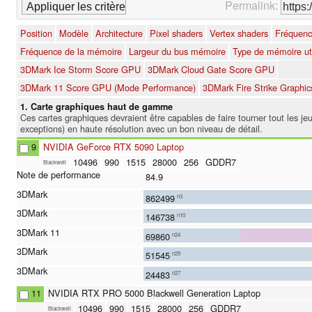
Permalink:
Position
Modèle
Architecture
Pixel shaders
Vertex shaders
Fréquenc
Fréquence de la mémoire
Largeur du bus mémoire
Type de mémoire uti
3DMark Ice Storm Score GPU
3DMark Cloud Gate Score GPU
3DMark 11 Score GPU (Mode Performance)
3DMark Fire Strike Graphic
1. Carte graphiques haut de gamme
Ces cartes graphiques devraient être capables de faire tourner tout les je
exceptions) en haute résolution avec un bon niveau de détail.
9
NVIDIA GeForce RTX 5090 Laptop
10496
990
1515
28000
256
GDDR7
Blackwell
84.9
862499
n3
146738
n10
69860
n24
51545
n29
24483
n27
11
NVIDIA RTX PRO 5000 Blackwell Generation Laptop
10496
990
1515
28000
256
GDDR7
Blackwell