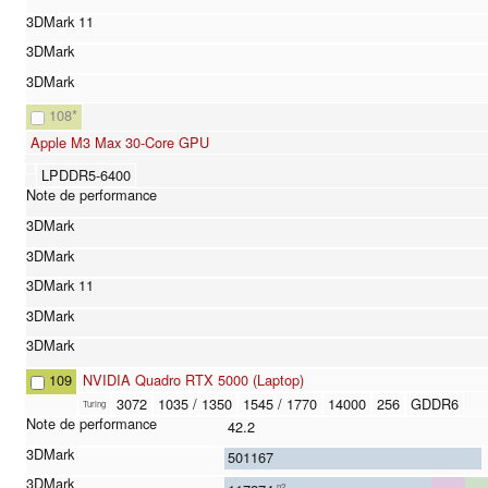
108
*
Apple M3 Max 30-Core GPU
LPDDR5-6400
109
NVIDIA Quadro RTX 5000 (Laptop)
3072
1035 / 1350
1545 / 1770
14000
256
GDDR6
Turing
42.2
501167
n2