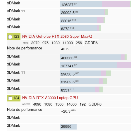
126287
n7
29092.5
n8
22016
n12
8272
n12
123
NVIDIA GeForce RTX 2080 Super Max-Q
3072
975
1230
11000
256
GDDR6
Turing
42.6
468363
n3
127741
n7
29636.5
n10
21902.5
n10
8331
n11
124
NVIDIA RTX A3000 Laptop GPU
4096
1080
1560
14000
192
GDDR6
Ampere
~26.3
80%
29996