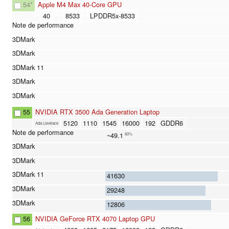
54
*
Apple M4 Max 40-Core GPU
40
8533
LPDDR5x-8533
55
NVIDIA RTX 3500 Ada Generation Laptop
5120
1110
1545
16000
192
GDDR6
Ada Lovelace
~49.1
60%
41630
29248
12806
56
NVIDIA GeForce RTX 4070 Laptop GPU