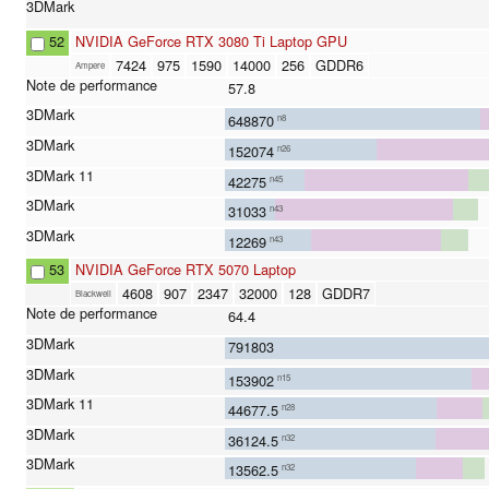
52
NVIDIA GeForce RTX 3080 Ti Laptop GPU
7424
975
1590
14000
256
GDDR6
Ampere
57.8
648870
n8
152074
n26
42275
n45
31033
n43
12269
n43
53
NVIDIA GeForce RTX 5070 Laptop
4608
907
2347
32000
128
GDDR7
Blackwell
64.4
791803
153902
n15
44677.5
n28
36124.5
n32
13562.5
n32