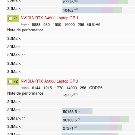
27776
n37
10462
n37
71
NVIDIA RTX A4500 Laptop GPU
5888
930
1500
16000
256
GDDR6
Ampere
72
NVIDIA RTX A5000 Laptop GPU
6144
1215
1770
14000
256
GDDR6
Ampere
~37.6
80%
50153.5
n2
36163.5
n2
27271
n3