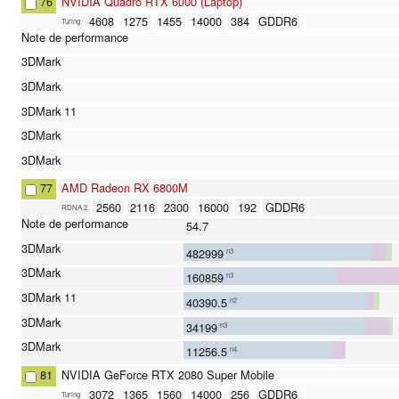
76
NVIDIA Quadro RTX 6000 (Laptop)
4608
1275
1455
14000
384
GDDR6
Turing
77
AMD Radeon RX 6800M
2560
2116
2300
16000
192
GDDR6
RDNA 2
54.7
482999
n3
160859
n3
40390.5
n2
34199
n3
11256.5
n4
81
NVIDIA GeForce RTX 2080 Super Mobile
3072
1365
1560
14000
256
GDDR6
Turing