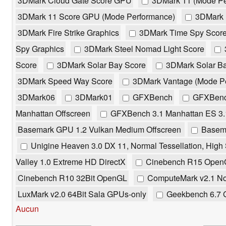
3DMark Cloud Gate Score GPU
3DMark 11 (Mode Pe
3DMark 11 Score GPU (Mode Performance)
3DMark F
3DMark Fire Strike Graphics
3DMark Time Spy Scor
Spy Graphics
3DMark Steel Nomad Light Score
Score
3DMark Solar Bay Score
3DMark Solar Ba
3DMark Speed Way Score
3DMark Vantage (Mode P
3DMark06
3DMark01
GFXBench
GFXBenc
Manhattan Offscreen
GFXBench 3.1 Manhattan ES 3.1
Basemark GPU 1.2 Vulkan Medium Offscreen
Basema
Unigine Heaven 3.0 DX 11, Normal Tessellation, High
Valley 1.0 Extreme HD DirectX
Cinebench R15 OpenG
Cinebench R10 32Bit OpenGL
ComputeMark v2.1 No
LuxMark v2.0 64Bit Sala GPUs-only
Geekbench 6.7
Aucun