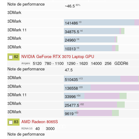
~46.5
80%
141486
n3
34875.5
n4
24960
n4
10313
n4
82
NVIDIA GeForce RTX 3070 Laptop GPU
5120
780 - 1100
1290 - 1620
14000
256
GDDR6
Ampere
47.5
510435
n13
136558
n33
33996
n54
25477.5
n52
9619
n53
83
AMD Radeon 8065S
40
3000
RDNA 3.5