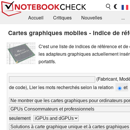
Accueil
Critiques
Nouvelles
...
FAQ
Bibliothèque
Guide d'achat
Cartes graphiques mobiles - indice de ré
Recherche
Contact
C'est une liste de indices de référence et de
les adapteurs graphiques actuellement insé
portatifs.
(Fabricant, Mo
de code), Lier les mots recherchés selon la relation
et
seulement