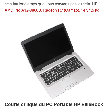
cela fait longtemps que nous n'avions pas vu cela. HP
tente l'expérience et a intégré le plus rapide des
AMD Pro A12-8800B, Radeon R7 (Carrizo), 14", 1.5 kg
processeurs accélérés APU AMD Carrizo. On trouvera en
outre un SSD et une dalle IPS WQHD dans cet EliteBook
745 G3. Mais ces 1300 euros sont-ils bien dépensés par
rapport à ce qu'il se fait chez Intel ?
Courte critique du PC Portable HP EliteBook