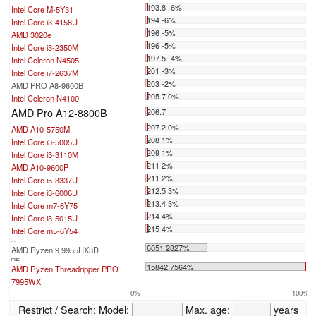
193.8 -6%
Intel Core M-5Y31
194 -6%
Intel Core i3-4158U
196 -5%
AMD 3020e
196 -5%
Intel Core i3-2350M
197.5 -4%
Intel Celeron N4505
201 -3%
Intel Core i7-2637M
203 -2%
AMD PRO A8-9600B
205.7 0%
Intel Celeron N4100
AMD Pro A12-8800B
206.7
207.2 0%
AMD A10-5750M
208 1%
Intel Core i3-5005U
209 1%
Intel Core i3-3110M
211 2%
AMD A10-9600P
211 2%
Intel Core i5-3337U
212.5 3%
Intel Core i3-6006U
213.4 3%
Intel Core m7-6Y75
214 4%
Intel Core i3-5015U
215 4%
Intel Core m5-6Y54
...
6051 2827%
AMD Ryzen 9 9955HX3D
max:
15842 7564%
AMD Ryzen Threadripper PRO
7995WX
0%
100%
Restrict / Search:
Model:
Max. age:
years