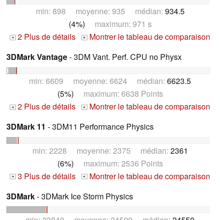
min: 898 moyenne: 935 médian:
934.5
(4%)
maximum: 971 s
2 Plus de détails
Montrer le tableau de comparaison
+
+
3DMark Vantage
- 3DM Vant. Perf. CPU no Physx
min: 6609 moyenne: 6624 médian:
6623.5
(5%)
maximum: 6638 Points
2 Plus de détails
Montrer le tableau de comparaison
+
+
3DMark 11
- 3DM11 Performance Physics
min: 2228 moyenne: 2375 médian:
2361
(6%)
maximum: 2536 Points
3 Plus de détails
Montrer le tableau de comparaison
+
+
3DMark
- 3DMark Ice Storm Physics
min: 23849 moyenne: 24509 médian:
24550