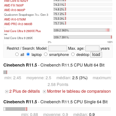
Intel Core i5-4202Y
74.3 1%
AMD FX-7600P
74.8 2%
AMD A10-9600P
75.1 2%
Qualcomm Snapdragon 7c+ Gen 3
75.5 3%
AMD A10-5750M
75.7 3%
AMD PRO A12-9800B
...
339.2 363%
Intel Core Ultra 9 290HX Plus
max:
359.7 391%
Intel Core Ultra 9 285K
0%
100%
Restrict / Search:
Model:
Max. age:
years
all
laptop
smartphone
desktop
Cinebench R11.5
- Cinebench R11.5 CPU Multi 64 Bit
min: 2.45 moyenne: 2.5 médian:
2.5 (3%)
maximum:
2.58 Points
2 Plus de détails
Montrer le tableau de comparaison
+
+
Cinebench R11.5
- Cinebench R11.5 CPU Single 64 Bit
min: 0.88 moyenne: 0.9 médian:
0.9