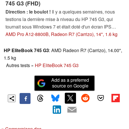
745 G3 (FHD)
Direction : le boulot !
Il y a quelques semaines, nous
testions la dernière mise à niveau du HP 745 G3, qui
tournait sous Windows 7 et était doté d'un écran IPS
WQHD. La configuration qui nous est soumise aujourd'hui
AMD Pro A12-8800B, Radeon R7 (Carrizo), 14", 1.6 kg
intègre une dalle 1080p classique, moins haut-de-
gamme, mais donc également moins chère. Comment se
HP EliteBook 745 G3
: AMD Radeon R7 (Carrizo), 14.00",
place-t-il face à la rude concurrence sur le secteur des
1.5 kg
machines professionnelles ?
Autres tests
»
HP EliteBook 745 G3
Add as a preferred
source on Google
»
Comparaison des