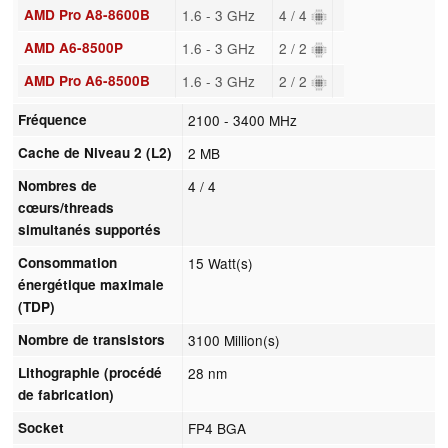
AMD Pro A8-8600B
1.6 - 3 GHz
4 / 4
AMD A6-8500P
1.6 - 3 GHz
2 / 2
AMD Pro A6-8500B
1.6 - 3 GHz
2 / 2
Fréquence
2100 - 3400 MHz
Cache de Niveau 2 (L2)
2 MB
Nombres de
4 / 4
cœurs/threads
simultanés supportés
Consommation
15 Watt(s)
énergétique maximale
(TDP)
Nombre de transistors
3100 Million(s)
Lithographie (procédé
28 nm
de fabrication)
Socket
FP4 BGA