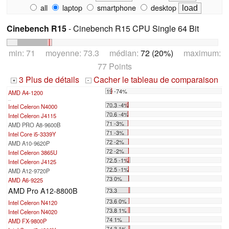
all
laptop
smartphone
desktop
Cinebench R15
- Cinebench R15 CPU Single 64 Bit
min: 71 moyenne: 73.3 médian:
72 (20%)
maximum:
77 Points
3 Plus de détails
Cacher le tableau de comparaison
+
-
19 -74%
AMD A4-1200
...
70.3 -4%
Intel Celeron N4000
70.6 -4%
Intel Celeron J4115
71 -3%
AMD PRO A8-9600B
71 -3%
Intel Core i5-3339Y
72 -2%
AMD A10-9620P
72 -2%
Intel Celeron 3865U
72.5 -1%
Intel Celeron J4125
72.5 -1%
AMD A12-9720P
73 0%
AMD A6-9225
AMD Pro A12-8800B
73.3
73.6 0%
Intel Celeron N4120
73.8 1%
Intel Celeron N4020
74 1%
AMD FX-9800P
74.3 1%