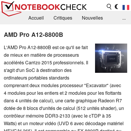
Accueil
Critiques
Nouvelles
...
FAQ
Bibliothèque
Guide d'achat
AMD Pro A12-8800B
Recherche
Contact
L'AMD Pro A12-8800B est ce qu'il se fait
de mieux en matière de processeurs
accélérés Carrizo 2015 professionnels. Il
s'agit d'un SoC à destination des
ordinateurs portables standards
comprenant deux modules processeur "Excavator" (avec
4 modules pour les entiers et 2 modules pour les flottants
dans 4 unités de calcul), une carte graphique Radeon R7
dotée de 8 blocs d'unités de calcul (512 unités shader), un
contrôleur mémoire DDR3-2133 (avec le cTDP à 35
Watts) et un moteur vidéo (UVD 6 avec décodage matériel
HEVC/H.265). Il est comparable au FX-8800P destiné au