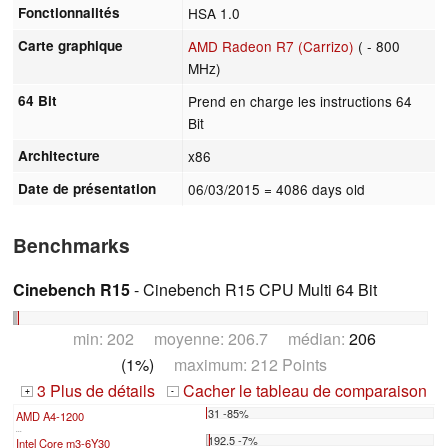
Fonctionnalités
HSA 1.0
Carte graphique
AMD Radeon R7 (Carrizo)
( - 800
MHz)
64 Bit
Prend en charge les instructions 64
Bit
Architecture
x86
Date de présentation
06/03/2015
= 4086 days old
Benchmarks
Cinebench R15
- Cinebench R15 CPU Multi 64 Bit
min: 202 moyenne: 206.7 médian:
206
(1%)
maximum: 212 Points
3 Plus de détails
Cacher le tableau de comparaison
+
-
31 -85%
AMD A4-1200
...
192.5 -7%
Intel Core m3-6Y30