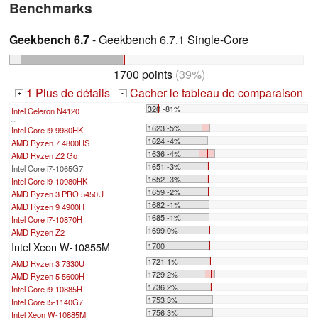
Benchmarks
Geekbench 6.7
- Geekbench 6.7.1 Single-Core
1700 points
(39%)
1 Plus de détails
Cacher le tableau de comparaison
+
-
320 -81%
Intel Celeron N4120
...
1623 -5%
Intel Core i9-9980HK
1624 -4%
AMD Ryzen 7 4800HS
1636 -4%
AMD Ryzen Z2 Go
1651 -3%
Intel Core i7-1065G7
1652 -3%
Intel Core i9-10980HK
1659 -2%
AMD Ryzen 3 PRO 5450U
1682 -1%
AMD Ryzen 9 4900H
1685 -1%
Intel Core i7-10870H
1699 0%
AMD Ryzen Z2
Intel Xeon W-10855M
1700
1721 1%
AMD Ryzen 3 7330U
1729 2%
AMD Ryzen 5 5600H
1736 2%
Intel Core i9-10885H
1753 3%
Intel Core i5-1140G7
1756 3%
Intel Xeon W-10885M