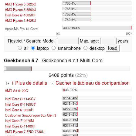
1760 4%
AMD Ryzen 5 5625C
1765 4%
AMD Ryzen 5 5560U
1768 4%
Intel Core i7-10850H
1769 4%
AMD Ryzen 3 5425U
...
4302 153%
Apple M5 Pro 15-Core
0%
100%
Restrict / Search:
Model:
Max. age:
years
all
laptop
smartphone
desktop
Geekbench 6.7
- Geekbench 6.7.1 Multi-Core
6408 points
(22%)
1 Plus de détails
Cacher le tableau de comparaison
+
-
533 -92%
AMD A4-9120C
...
6154 -4%
Intel Core i5-1145G7
6218 -3%
Intel Core i7-1165G7
6227 -3%
Intel Core i7-9850H
6248 -2%
Qualcomm Snapdragon 8cx Gen 3
6312 -1%
Intel Xeon E-2276M
6317 -1%
Intel Core i5-11400H
6336 -1%
AMD Ryzen 7 PRO 7730U