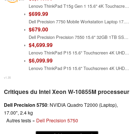
Lenovo ThinkPad T15g Gen 1 15.6" 4K Touchscreen Laptop, Intel Xeon W-10855M Processor, 64GB RAM, 4TB PCIe SSD, GEForce RTX2080, Fingerprint Reader, Black, Win 10 Pro, 32GB Hotface USB Card
$699.99
Dell Precision 7750 Mobile Workstation Laptop 17.3" FHD Display Intel Xeon W-10855M 6-Core 32GB DDR4 RAM 512GB PCIe NVMe SSD NVIDIA Quadro RTX 4000 8GB Webcam WiFi Windows 10 Pro (Renewed)
$679.00
Dell Precision Precision 7550 15.6" 32GB 1TB SSD Xeon® W-10855M 2.80GHz WIN11P, Gray (Renewed)
$4,699.99
Lenovo ThinkPad P15 15.6" Touchscreen 4K UHD OLED Workstation Laptop (Intel Xeon W-10855M 6-Core, 128GB RAM, 2TB PCIe SSD,Quadro RTX 5000 Max-Q, Backlit KYB,FP,WiFi 6,BT 5.1,HD Webcam, Win11Pro) w/Hub
$6,099.99
Lenovo ThinkPad P15 15.6" Touchscreen 4K UHD OLED Workstation Laptop (Intel Xeon W-10855M 6-Core, 128GB RAM, 8TB PCIe SSD,Quadro RTX 5000 Max-Q, Backlit KYB,FP,WiFi 6,BT 5.1,HD Webcam, Win11Pro) w/Hub
v1.35
Critiques du Intel Xeon W-10855M processeur
Dell Precision 5750
: NVIDIA Quadro T2000 (Laptop),
17.00", 2.4 kg
Autres tests
»
Dell Precision 5750