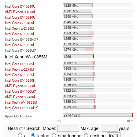
...
1228 -5%
Intel Core i7-10610U
1232 -5%
AMD Ryzen 9 4900H
1240 -4%
Intel Core i7-10810U
1245 -4%
Intel Core i5-10400H
1248 -4%
Intel Xeon E-2186M
1263 -3%
Intel Core i7-10750H
1265 -2%
Intel Core i5-1038NG7
1273 -2%
Intel Core i7-10870H
1274 -2%
Intel Core i7-1065G7
Intel Xeon W-10855M
1296
1303 1%
Intel Core i9-10885H
1303 1%
Intel Xeon E-2276M
1304 1%
Intel Core i7-10875H
1305 1%
Intel Core i7-10850H
1318 2%
AMD Ryzen 5 5560U
1322 2%
Intel Core i5-1130G7
1323 2%
AMD Ryzen 5 7430U
1339 3%
Intel Xeon W-10885M
1339 3%
Intel Core i9-10980HK
...
2974 129%
Apple M5 10-Core
0%
100%
Restrict / Search:
Model:
Max. age:
years
all
laptop
smartphone
desktop