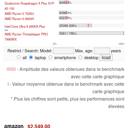
6440 3%
Qualcomm Snapdragon X Plus X1P-
42-100
6496 4%
AMD Ryzen 5 7535U
6521 5%
AMD Ryzen 5 5600H
...
25396 308%
Intel Core Ultra 9 290HX Plus
max:
55811 796%
AMD Ryzen Threadripper PRO
7995WX
0%
100%
Restrict / Search:
Model:
Max. age:
years
all
laptop
smartphone
desktop
- Amplitude des valeurs obtenues dans le benchmark
avec cette carte graphique
- Valeur moyenne obtenue dans le benchmark avec cette
carte graphique
* Plus les chiffres sont petits, plus les performances sont
élevées
$2,549.00