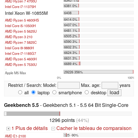
6345 -1%
AMD Ryzen 7 4700U
6381 0%
Intel Core i7-11375H
Intel Xeon W-10855M
6408
6414 0%
AMD Ryzen 5 4600HS
6437 0%
Intel Core i5-10500H
6481 1%
AMD Ryzen 5 5625U
6505 2%
AMD Ryzen 3 210
6590 3%
AMD Ryzen 7 5825C
6602 3%
Intel Core i9-9880H
6624 3%
Intel Core i7-1185G7
6631 3%
AMD Ryzen 5 4600H
6689 4%
AMD Ryzen 5 7530U
...
29226 356%
Apple M5 Max
0%
100%
Restrict / Search:
Model:
Max. age:
years
all
laptop
smartphone
desktop
Geekbench 5.5
- Geekbench 5.1 - 5.5 64 Bit Single-Core
1296 points
(44%)
1 Plus de détails
Cacher le tableau de comparaison
+
-
125 -90%
AMD E1-2100