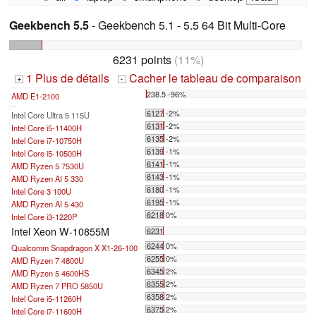
Geekbench 5.5
- Geekbench 5.1 - 5.5 64 Bit Multi-Core
6231 points
(11%)
1 Plus de détails
Cacher le tableau de comparaison
+
-
238.5 -96%
AMD E1-2100
...
6127 -2%
Intel Core Ultra 5 115U
6131 -2%
Intel Core i5-11400H
6135 -2%
Intel Core i7-10750H
6139 -1%
Intel Core i5-10500H
6141 -1%
AMD Ryzen 5 7530U
6143 -1%
AMD Ryzen AI 5 330
6180 -1%
Intel Core 3 100U
6195 -1%
AMD Ryzen AI 5 430
6218 0%
Intel Core i3-1220P
Intel Xeon W-10855M
6231
6244 0%
Qualcomm Snapdragon X X1-26-100
6255 0%
AMD Ryzen 7 4800U
6345 2%
AMD Ryzen 5 4600HS
6355 2%
AMD Ryzen 7 PRO 5850U
6358 2%
Intel Core i5-11260H
6375 2%
Intel Core i7-11600H