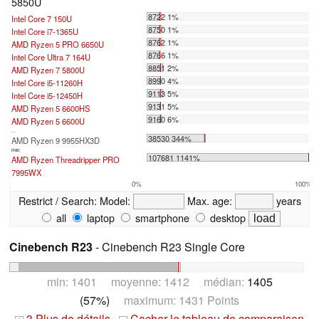
5850U
8722 1%
Intel Core 7 150U
8750 1%
Intel Core i7-1365U
8762 1%
AMD Ryzen 5 PRO 6650U
8766 1%
Intel Core Ultra 7 164U
8851 2%
AMD Ryzen 7 5800U
8990 4%
Intel Core i5-11260H
9113 5%
Intel Core i5-12450H
9131 5%
AMD Ryzen 5 6600HS
9160 6%
AMD Ryzen 5 6600U
...
38530 344%
AMD Ryzen 9 9955HX3D
max:
107681 1141%
AMD Ryzen Threadripper PRO
7995WX
0%
100%
Restrict / Search:
Model:
Max. age:
years
all
laptop
smartphone
desktop
Cinebench R23
- Cinebench R23 Single Core
min: 1401 moyenne: 1412 médian:
1405
(57%)
maximum: 1431 Points
3 Plus de détails
Cacher le tableau de comparaison