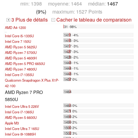
min: 1398 moyenne: 1464 médian:
1467
(9%)
maximum: 1527 Points
3 Plus de détails
Cacher le tableau de comparaison
+
-
31 -98%
AMD A4-1200
...
1411 -4%
Intel Core i5-1335U
1415 -3%
Intel Core 7 150U
1417 -3%
AMD Ryzen 5 5625U
1427 -3%
AMD Ryzen 7 5700U
1428 -2%
AMD Ryzen 5 4600H
1443 -1%
AMD Ryzen 5 PRO 6650U
1444 -1%
AMD Ryzen 7 4800U
1448 -1%
Intel Core i7-1355U
1457 0%
Qualcomm Snapdragon X Plus X1P-
42-100
AMD Ryzen 7 PRO
1464
5850U
1468 0%
Intel Core Ultra 5 226V
1471 0%
Intel Core i7-1365U
1493 2%
AMD Ryzen 5 6600U
1499 2%
Apple M3
1500 2%
Intel Core Ultra 7 165U
1502 3%
Intel Core i9-10885H