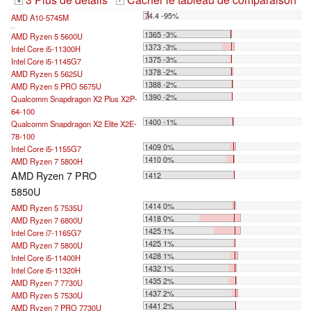
+
-
74.4 -95%
AMD A10-5745M
...
1365 -3%
AMD Ryzen 5 5600U
1373 -3%
Intel Core i5-11300H
1375 -3%
Intel Core i5-1145G7
1378 -2%
AMD Ryzen 5 5625U
1388 -2%
AMD Ryzen 5 PRO 5675U
1390 -2%
Qualcomm Snapdragon X2 Plus X2P-
64-100
1400 -1%
Qualcomm Snapdragon X2 Elite X2E-
78-100
1409 0%
Intel Core i5-1155G7
1410 0%
AMD Ryzen 7 5800H
AMD Ryzen 7 PRO
1412
5850U
1414 0%
AMD Ryzen 5 7535U
1418 0%
AMD Ryzen 7 6800U
1425 1%
Intel Core i7-1165G7
1425 1%
AMD Ryzen 7 5800U
1428 1%
Intel Core i5-11400H
1432 1%
Intel Core i5-11320H
1435 2%
AMD Ryzen 7 7730U
1437 2%
AMD Ryzen 5 7530U
1441 2%
AMD Ryzen 7 PRO 7730U