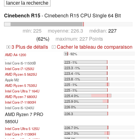
Cinebench R15
- Cinebench R15 CPU Single 64 Bit
min: 225 moyenne: 226.3 médian:
227
(62%)
maximum: 227 Points
3 Plus de détails
Cacher le tableau de comparaison
+
-
19 -92%
AMD A4-1200
...
223 -1%
Intel Core i5-11500B
223.3 -1%
Intel Core i7-1250U
223.4 -1%
AMD Ryzen 5 5625U
223.8 -1%
Apple M2
225 -1%
AMD Ryzen 5 7535U
225 -1%
Intel Core Ultra 7 164U
225.4 0%
AMD Ryzen 7 6800U
225.9 0%
Intel Core i7-11800H
226 0%
Intel Core i5-1240U
AMD Ryzen 7 PRO
226.3
5850U
226.7 0%
Intel Core Ultra 5 125U
226.7 0%
Intel Core i7-11390H
228 1%