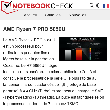
Accueil
Critiques
Nouvelles
...
FAQ
Bibliothèque
Guide d'achat
AMD Ryzen 7 PRO 5850U
Recherche
Contact
Le AMD Ryzen 7 PRO 5850U
est un processeur pour
ordinateurs portables fins et
légers basé sur la génération
Cezanne. Le R7 5850U intègre
les huit cœurs basés sur la microarchitecture Zen 3 et
constitue le processeur de la série U le plus rapide au
lancement. Ils sont cadencés de 1,9 (horloge de base
garantie) à 4,4 GHz (Turbo) et prennent en charge le SMT
/ Hyperthreading (16 threads). La puce est fabriquée selon
le processus moderne de 7 nm chez TSMC.