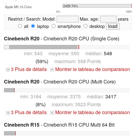
...
2459 74%
Apple M5 10-Core
0%
100%
Restrict / Search:
Model:
Max. age:
years
all
laptop
smartphone
desktop
Cinebench R20
- Cinebench R20 CPU (Single Core)
min: 543 moyenne: 550 médian:
548
(59%)
maximum: 558 Points
3 Plus de détails
Montrer le tableau de comparaison
+
+
Cinebench R20
- Cinebench R20 CPU (Multi Core)
min: 3184 moyenne: 3375 médian:
3417
(8%)
maximum: 3523 Points
3 Plus de détails
Montrer le tableau de comparaison
+
+
Cinebench R15
- Cinebench R15 CPU Multi 64 Bit