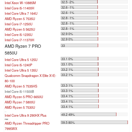
32.5 -2%
Intel Xeon W-10885M
32.6 -1%
Intel Core i5-11400H
32.6 -1%
Intel Core Ultra 7 164U
32.8 -1%
AMD Ryzen 5 7535U
32.8 -1%
Intel Core i7-1250U
32.8 -1%
AMD Ryzen 5 5625U
32.9 0%
Intel Core i5-1235U
32.9 0%
Intel Core i7-11370H
AMD Ryzen 7 PRO
33
5850U
33.1 0%
Intel Core Ultra 5 125U
33.1 0%
Intel Core i5-1240P
33.2 1%
Intel Core Ultra 5 135U
33.2 1%
Qualcomm Snapdragon X Elite X1E-
80-100
33.3 1%
AMD Ryzen 5 7535HS
33.3 1%
Intel Core i5-11500B
33.4 1%
AMD Ryzen 5 PRO 6650U
33.4 1%
AMD Ryzen 7 5800U
33.4 1%
AMD Ryzen 5 7530U
...
49.2 49%
Intel Core Ultra 9 290HX Plus
max:
59.5 80%
AMD Ryzen Threadripper PRO
7995WX