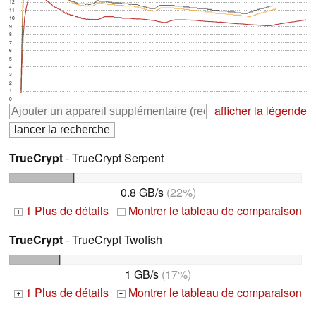
12
11
10
9
8
7
6
5
4
3
2
1
0
afficher la légende
TrueCrypt
- TrueCrypt Serpent
0.8 GB/s
(22%)
1 Plus de détails
Montrer le tableau de comparaison
+
+
TrueCrypt
- TrueCrypt Twofish
1 GB/s
(17%)
1 Plus de détails
Montrer le tableau de comparaison
+
+