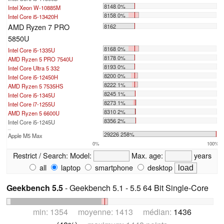
8148 0%
Intel Xeon W-10885M
8158 0%
Intel Core i5-13420H
AMD Ryzen 7 PRO
8162
5850U
8168 0%
Intel Core i5-1335U
8178 0%
AMD Ryzen 5 PRO 7540U
8193 0%
Intel Core Ultra 5 332
8200 0%
Intel Core i5-12450H
8222 1%
AMD Ryzen 5 7535HS
8245 1%
Intel Core i5-1345U
8273 1%
Intel Core i7-1255U
8310 2%
AMD Ryzen 5 6600U
8356 2%
Intel Core i5-1245U
...
29226 258%
Apple M5 Max
0%
100%
Restrict / Search:
Model:
Max. age:
years
all
laptop
smartphone
desktop
Geekbench 5.5
- Geekbench 5.1 - 5.5 64 Bit Single-Core
min: 1354 moyenne: 1413 médian:
1436