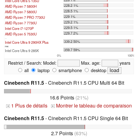
Intel Core Ultra 5 135U
228.2 1%
AMD Ryzen 7 5800H
228.5 1%
AMD Ryzen 7 5800U
229 1%
AMD Ryzen 7 PRO 7730U
229.2 1%
AMD Ryzen 7 7730U
229.5 1%
Intel Core i7-1270P
229.7 2%
AMD Ryzen 5 7530U
...
339.2 50%
Intel Core Ultra 9 290HX Plus
max:
359.7 59%
Intel Core Ultra 9 285K
0%
100%
Restrict / Search:
Model:
Max. age:
years
all
laptop
smartphone
desktop
Cinebench R11.5
- Cinebench R11.5 CPU Multi 64 Bit
16.6 Points
(21%)
1 Plus de détails
Montrer le tableau de comparaison
+
+
Cinebench R11.5
- Cinebench R11.5 CPU Single 64 Bit
2.7 Points
(63%)