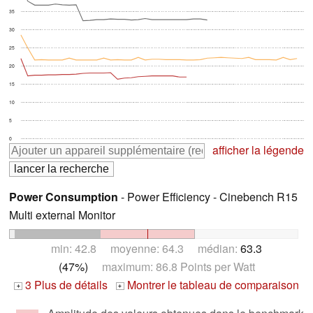
35
30
25
20
15
10
5
0
afficher la légende
Power Consumption
- Power Efficiency - Cinebench R15
Multi external Monitor
min: 42.8 moyenne: 64.3 médian:
63.3
(47%)
maximum: 86.8 Points per Watt
3 Plus de détails
Montrer le tableau de comparaison
+
+