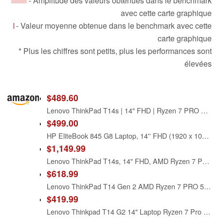
- Amplitude des valeurs obtenues dans le benchmark
avec cette carte graphique
- Valeur moyenne obtenue dans le benchmark avec cette
carte graphique
* Plus les chiffres sont petits, plus les performances sont
élevées
$489.60
Lenovo ThinkPad T14s | 14" FHD | Ryzen 7 PRO 5850U | 16GB RAM | 512GB SSD | Win 11 Pro | Backlit Keyboard | Fingerprint | Wi-Fi
$499.00
HP EliteBook 845 G8 Laptop, 14'' FHD (1920 x 1080) Laptop, AMD Ryzen 7 Pro 5850U, 16GB RAM, 256GB SSD, Backlit Keyboard, Wi-Fi, Windows 11 Pro, Silver (Renewed)
$1,149.99
Lenovo ThinkPad T14s, 14" FHD, AMD Ryzen 7 PRO 5850U, 16GB RAM, 1TB SSD
$618.99
Lenovo ThinkPad T14 Gen 2 AMD Ryzen 7 PRO 5850U, 14" FHD (1920x1080) IPS 400nits Anti-Glare, 16GB RAM, 512GB SSD, Backlit Keyboard, Fingerprint Reader Win10Pro
$419.99
Lenovo Thinkpad T14 G2 14" Laptop Ryzen 7 Pro 5850U 16GB RAM 512GB SSD W11P