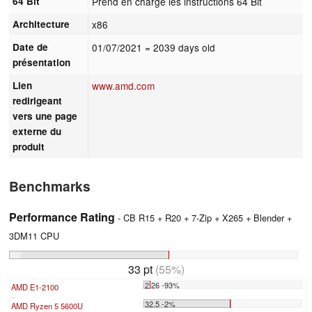
64 Bit
Prend en charge les instructions 64 Bit
Architecture
x86
Date de
01/07/2021
= 2039 days old
présentation
Lien
www.amd.com
redirigeant
vers une page
externe du
produit
Benchmarks
Performance Rating
- CB R15 + R20 + 7-Zip + X265 + Blender +
3DM11 CPU
33 pt
(55%)
2.26 -93%
AMD E1-2100
...
32.5 -2%
AMD Ryzen 5 5600U