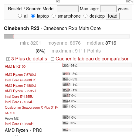
0%
100%
Restrict / Search:
Model:
Max. age:
years
all
laptop
smartphone
desktop
Cinebench R23
- Cinebench R23 Multi Core
min: 8201 moyenne: 8676 médian:
8716
(8%)
maximum: 9111 Points
3 Plus de détails
Cacher le tableau de comparaison
+
-
202 -98%
AMD E1-2100
...
8411 -3%
AMD Ryzen 7 5700U
8440 -3%
Intel Core i9-9980HK
8565 -1%
AMD Ryzen 7 4800U
8591 -1%
AMD Ryzen 5 7535U
8637 0%
Intel Core i7-1355U
8641 0%
Intel Core i5-1334U
8644 0%
Qualcomm Snapdragon X Plus X1P-
64-100
8654 0%
Apple M2
8670 0%
Intel Core i9-9880H
AMD Ryzen 7 PRO
8676