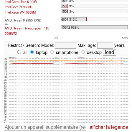
1503 3%
Intel Core Ultra 5 228V
1506 3%
Intel Core i9-9880H
1509 3%
Intel Xeon W-10885M
...
6051 313%
AMD Ryzen 9 9955HX3D
max:
15842 982%
AMD Ryzen Threadripper PRO
7995WX
0%
100%
Restrict / Search:
Model:
Max. age:
years
all
laptop
smartphone
desktop
1505
1470
1435
1400
1365
1330
1295
1260
1225
1190
1155
1120
1085
1050
1015
980
945
910
875
840
805
770
735
700
665
630
595
560
525
490
455
420
385
350
315
280
245
210
175
140
105
70
35
0
afficher la légende