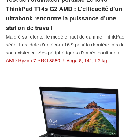
ThinkPad T14s G2 AMD : L'efficacité d'un
ultrabook rencontre la puissance d'une
station de travail
Malgré sa refonte, le modèle haut de gamme ThinkPad
série T est doté d'un écran 16:9 pour la dernière fois de
son existence. Ses périphériques d'entrée continuent
d'enthousiasmer, et l'efficacité globale a été améliorée de
AMD Ryzen 7 PRO 5850U, Vega 8, 14", 1.3 kg
façon spectaculaire grâce à la génération Cezanne
d'AMD, ce qui se traduit par une réduction des émissions,
une plus grande autonomie de la batterie et un niveau de
performance plus élevé.