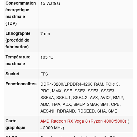
Consommation
15 Watt(s)
énergétique
maximale
(TDP)
Lithographie
7 nm
(procédé de
fabrication)
Température
105 °C
maximale
Socket
FP6
Fonctionnalités
DDR4-3200/LPDDR4-4266 RAM, PCIe 3,
PRO, MMX, SSE, SSE2, SSE3, SSSE3,
SSE4A, SSE4.1, SSE4.2, AVX, AVX2, BMI2,
ABM, FMA, ADX, SMEP, SMAP, SMT, CPB,
AES-NI, RDRAND, RDSEED, SHA, SME
Carte
AMD Radeon RX Vega 8 (Ryzen 4000/5000)
(
graphique
- 2000 MHz)