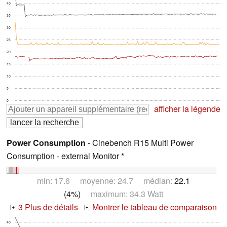
40
35
30
25
20
15
10
5
0
afficher la légende
Power Consumption
- Cinebench R15 Multi Power
Consumption - external Monitor *
min: 17.6 moyenne: 24.7 médian:
22.1
(4%)
maximum: 34.3 Watt
3 Plus de détails
Montrer le tableau de comparaison
+
+
40