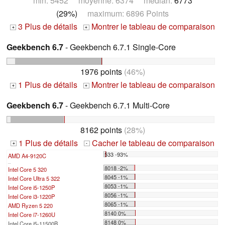
min: 5452 moyenne: 6374 médian:
6773
(29%)
maximum: 6896 Points
3 Plus de détails
Montrer le tableau de comparaison
+
+
Geekbench 6.7
- Geekbench 6.7.1 Single-Core
1976 points
(46%)
1 Plus de détails
Montrer le tableau de comparaison
+
+
Geekbench 6.7
- Geekbench 6.7.1 Multi-Core
8162 points
(28%)
1 Plus de détails
Cacher le tableau de comparaison
+
-
533 -93%
AMD A4-9120C
...
8018 -2%
Intel Core 5 320
8045 -1%
Intel Core Ultra 5 322
8053 -1%
Intel Core i5-1250P
8056 -1%
Intel Core i3-1220P
8065 -1%
AMD Ryzen 5 220
8140 0%
Intel Core i7-1260U
8148 0%
Intel Core i5-11500B