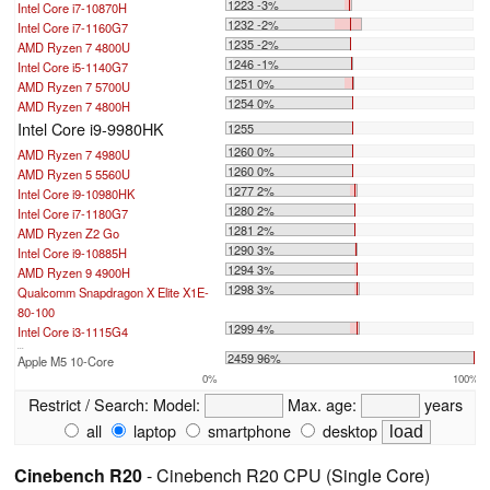
1223 -3%
Intel Core i7-10870H
1232 -2%
Intel Core i7-1160G7
1235 -2%
AMD Ryzen 7 4800U
1246 -1%
Intel Core i5-1140G7
1251 0%
AMD Ryzen 7 5700U
1254 0%
AMD Ryzen 7 4800H
Intel Core i9-9980HK
1255
1260 0%
AMD Ryzen 7 4980U
1260 0%
AMD Ryzen 5 5560U
1277 2%
Intel Core i9-10980HK
1280 2%
Intel Core i7-1180G7
1281 2%
AMD Ryzen Z2 Go
1290 3%
Intel Core i9-10885H
1294 3%
AMD Ryzen 9 4900H
1298 3%
Qualcomm Snapdragon X Elite X1E-
80-100
1299 4%
Intel Core i3-1115G4
...
2459 96%
Apple M5 10-Core
0%
100%
Restrict / Search:
Model:
Max. age:
years
all
laptop
smartphone
desktop
Cinebench R20
- Cinebench R20 CPU (Single Core)