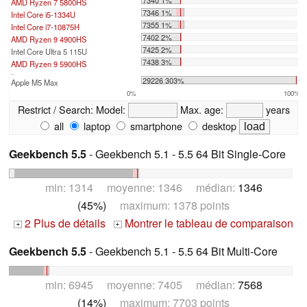
7340 1%
AMD Ryzen 7 5800HS
7346 1%
Intel Core i5-1334U
7355 1%
Intel Core i7-10875H
7402 2%
AMD Ryzen 9 4900HS
7425 2%
Intel Core Ultra 5 115U
7438 3%
AMD Ryzen 9 5900HS
...
29226 303%
Apple M5 Max
0%
100%
Restrict / Search:
Model:
Max. age:
years
all
laptop
smartphone
desktop
Geekbench 5.5
- Geekbench 5.1 - 5.5 64 Bit Single-Core
min: 1314 moyenne: 1346 médian:
1346
(45%)
maximum: 1378 points
2 Plus de détails
Montrer le tableau de comparaison
+
+
Geekbench 5.5
- Geekbench 5.1 - 5.5 64 Bit Multi-Core
min: 6945 moyenne: 7405 médian:
7568
(14%)
maximum: 7703 points