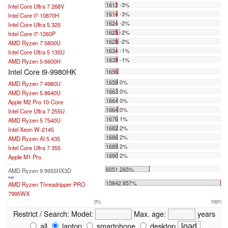
1612 -3%
Intel Core Ultra 7 268V
1614 -3%
Intel Core i7-10870H
1624 -2%
Intel Core Ultra 5 325
1625 -2%
Intel Core i7-1260P
1628 -2%
AMD Ryzen 7 5800U
1634 -1%
Intel Core Ultra 5 135U
1639 -1%
AMD Ryzen 5 6600H
Intel Core i9-9980HK
1656
1658 0%
AMD Ryzen 7 4980U
1663 0%
AMD Ryzen 5 8640U
1664 0%
Apple M2 Pro 10-Core
1664 0%
Intel Core Ultra 7 255U
1676 1%
AMD Ryzen 5 7540U
1682 2%
Intel Xeon W-2145
1686 2%
AMD Ryzen AI 5 435
1689 2%
Intel Core Ultra 7 355
1690 2%
Apple M1 Pro
...
6051 265%
AMD Ryzen 9 9955HX3D
max:
15842 857%
AMD Ryzen Threadripper PRO
7995WX
0%
100%
Restrict / Search:
Model:
Max. age:
years
all
laptop
smartphone
desktop