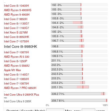
...
192 -3%
Intel Core i5-10400H
193 -3%
AMD Ryzen 9 4900HS
193 -3%
AMD Ryzen 9 4900H
193.8 -3%
Intel Core i7-9850H
194.4 -2%
Intel Core i5-1135G7
194.8 -2%
Intel Core i7-1160G7
195 -2%
Intel Xeon E-2276M
195.9 -1%
Intel Core i9-8950HK
196.7 -1%
Intel Core i7-10750H
Intel Core i9-9980HK
198.8
199.8 1%
Intel Core i7-10870H
199.9 1%
AMD Ryzen AI 5 330
201 1%
Intel Core i5-1250P
202 2%
AMD Ryzen 5 5560U
202.3 2%
Apple M1 Max
202.5 2%
Intel Core i5-1145G7
203 2%
Intel Core i7-10850H
203.6 2%
Intel Core i7-10875H
205.1 3%
AMD Ryzen 7 PRO 6850H
...
339.2 71%
Intel Core Ultra 9 290HX Plus
max:
359.7 81%
Intel Core Ultra 9 285K
0%
100%
Restrict / Search:
Model:
Max. age:
years