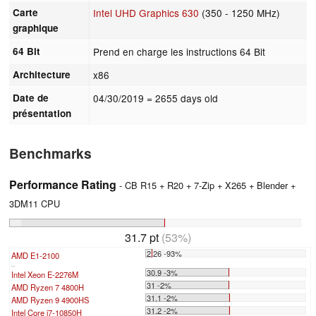
Carte
Intel UHD Graphics 630
(350 - 1250 MHz)
graphique
64 Bit
Prend en charge les instructions 64 Bit
Architecture
x86
Date de
04/30/2019
= 2655 days old
présentation
Benchmarks
Performance Rating
- CB R15 + R20 + 7-Zip + X265 + Blender +
3DM11 CPU
31.7 pt
(53%)
2.26 -93%
AMD E1-2100
...
30.9 -3%
Intel Xeon E-2276M
31 -2%
AMD Ryzen 7 4800H
31.1 -2%
AMD Ryzen 9 4900HS
31.2 -2%
Intel Core i7-10850H