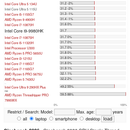
31.2 -2%
Intel Core Ultra 5 134U
31.2 -2%
Intel Core Ultra 5 115U
31.3 -1%
Intel Core i5-1155G7
31.4 -1%
AMD Ryzen 9 4900H
31.6 0%
Intel Core i7-10870H
Intel Core i9-9980HK
31.7
31.7 0%
Intel Core i7-10875H
31.7 0%
Intel Core i5-11320H
31.7 0%
Intel Processor U300
31.8 0%
AMD Ryzen 5 PRO 5650U
31.8 0%
Intel Core i3-1215U
31.8 0%
Intel Core i7-1185G7
31.9 1%
Intel Core i7-1165G7
32.1 1%
AMD Ryzen 5 PRO 5675U
32.2 2%
AMD Ryzen 5 7430U
...
49.2 55%
Intel Core Ultra 9 290HX Plus
max:
59.5 88%
AMD Ryzen Threadripper PRO
7995WX
0%
100%
Restrict / Search:
Model:
Max. age:
years
all
laptop
smartphone
desktop