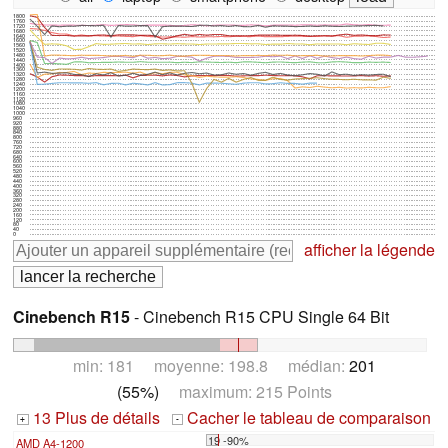
1800
1760
1720
1680
1640
1600
1560
1520
1480
1440
1400
1360
1320
1280
1240
1200
1160
1120
1080
1040
1000
960
920
880
840
800
760
720
680
640
600
560
520
480
440
400
360
320
280
240
200
160
120
80
40
0
afficher la légende
Cinebench R15
- Cinebench R15 CPU Single 64 Bit
min: 181 moyenne: 198.8 médian:
201
(55%)
maximum: 215 Points
13 Plus de détails
Cacher le tableau de comparaison
+
-
19 -90%
AMD A4-1200