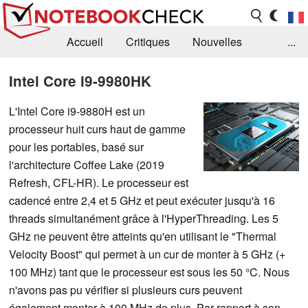
Accueil
Critiques
Nouvelles
...
FAQ
Bibliothèque
Guide d'achat
Intel Core i9-9980HK
Recherche
Contact
L'Intel Core i9-9880H est un
processeur huit curs haut de gamme
pour les portables, basé sur
l'architecture Coffee Lake (2019
Refresh, CFL-HR). Le processeur est
cadencé entre 2,4 et 5 GHz et peut exécuter jusqu'à 16
threads simultanément grâce à l'HyperThreading. Les 5
GHz ne peuvent être atteints qu'en utilisant le "Thermal
Velocity Boost" qui permet à un cur de monter à 5 GHz (+
100 MHz) tant que le processeur est sous les 50 °C. Nous
n'avons pas pu vérifier si plusieurs curs peuvent
également monter à 100 MHz de plus. Par rapport à son