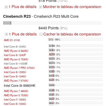
518 Points
(10%)
1 Plus de détails
Montrer le tableau de comparaison
+
+
Cinebench R23
- Cinebench R23 Multi Core
8440 Points
(8%)
1 Plus de détails
Cacher le tableau de comparaison
+
-
202 -98%
AMD E1-2100
...
8199 -3%
Intel Core i5-1245U
8263 -2%
AMD Ryzen 5 5625U
8274 -2%
Intel Core i5-1240P
8313 -2%
AMD Ryzen 5 7530U
8318 -1%
Intel Core i5-11500B
8339 -1%
AMD Ryzen 7 PRO 4750U
8383 -1%
Intel Core i5-1335U
8410 0%
Intel Core i5-1345U
8411 0%
AMD Ryzen 7 5700U
Intel Core i9-9980HK
8440
8565 1%
AMD Ryzen 7 4800U
8591 2%
AMD Ryzen 5 7535U
8637 2%
Intel Core i7-1355U
8641 2%
Intel Core i5-1334U