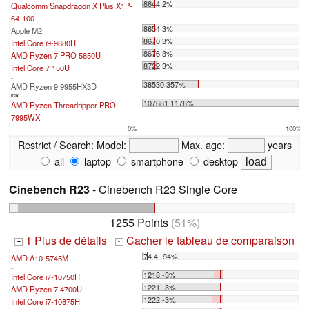
8644 2%
Qualcomm Snapdragon X Plus X1P-
64-100
8654 3%
Apple M2
8670 3%
Intel Core i9-9880H
8676 3%
AMD Ryzen 7 PRO 5850U
8722 3%
Intel Core 7 150U
...
38530 357%
AMD Ryzen 9 9955HX3D
max:
107681 1176%
AMD Ryzen Threadripper PRO
7995WX
0%
100%
Restrict / Search:
Model:
Max. age:
years
all
laptop
smartphone
desktop
Cinebench R23
- Cinebench R23 Single Core
1255 Points
(51%)
1 Plus de détails
Cacher le tableau de comparaison
+
-
74.4 -94%
AMD A10-5745M
...
1218 -3%
Intel Core i7-10750H
1221 -3%
AMD Ryzen 7 4700U
1222 -3%
Intel Core i7-10875H