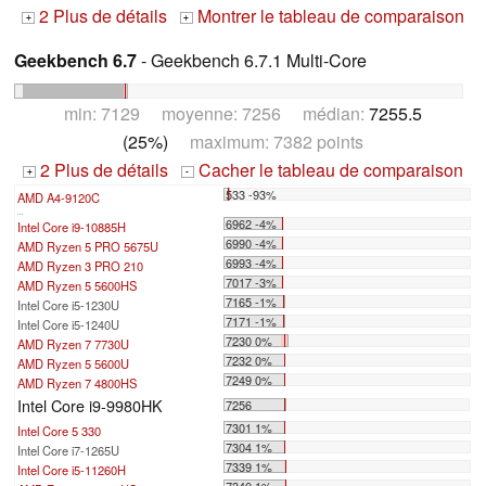
2 Plus de détails
Montrer le tableau de comparaison
+
+
Geekbench 6.7
- Geekbench 6.7.1 Multi-Core
min: 7129 moyenne: 7256 médian:
7255.5
(25%)
maximum: 7382 points
2 Plus de détails
Cacher le tableau de comparaison
+
-
533 -93%
AMD A4-9120C
...
6962 -4%
Intel Core i9-10885H
6990 -4%
AMD Ryzen 5 PRO 5675U
6993 -4%
AMD Ryzen 3 PRO 210
7017 -3%
AMD Ryzen 5 5600HS
7165 -1%
Intel Core i5-1230U
7171 -1%
Intel Core i5-1240U
7230 0%
AMD Ryzen 7 7730U
7232 0%
AMD Ryzen 5 5600U
7249 0%
AMD Ryzen 7 4800HS
Intel Core i9-9980HK
7256
7301 1%
Intel Core 5 330
7304 1%
Intel Core i7-1265U
7339 1%
Intel Core i5-11260H