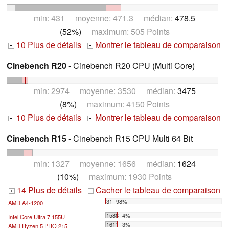
min: 431 moyenne: 471.3 médian:
478.5
(52%)
maximum: 505 Points
10 Plus de détails
Montrer le tableau de comparaison
+
+
Cinebench R20
- Cinebench R20 CPU (Multi Core)
min: 2974 moyenne: 3530 médian:
3475
(8%)
maximum: 4150 Points
10 Plus de détails
Montrer le tableau de comparaison
+
+
Cinebench R15
- Cinebench R15 CPU Multi 64 Bit
min: 1327 moyenne: 1656 médian:
1624
(10%)
maximum: 1930 Points
14 Plus de détails
Cacher le tableau de comparaison
+
-
31 -98%
AMD A4-1200
...
1588 -4%
Intel Core Ultra 7 155U
1611 -3%
AMD Ryzen 5 PRO 215