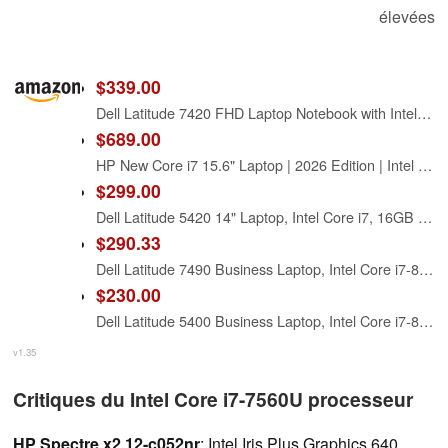
élevées
$339.00
Dell Latitude 7420 FHD Laptop Notebook with Intel Core i7 11th Gen Processor (16GB Ram, 512GB SSD, WiFi, Bluetooth) Windows 11 Pro - Carbon Fiber (Renewed)
$689.00
HP New Core i7 15.6" Laptop | 2026 Edition | Intel High-Performance Core i7-1255U up to 4.7GHz | 16GB RAM - 1TB PCIe SSD | Webcam | FHD | Long Battery Life | Windows 11 | Business & Academic
$299.00
Dell Latitude 5420 14" Laptop, Intel Core i7, 16GB RAM, 256GB SSD, Win11 Pro (Renewed)
$290.33
Dell Latitude 7490 Business Laptop, Intel Core i7-8650U, 16GB DDR4 RAM, 512GB SSD, 14" HD (1366x768), CAM, HDMI, Windows 11 Pro (Renewed)
$230.00
Dell Latitude 5400 Business Laptop, Intel Core i7-8665 (up to 4.8GHz), 8GB RAM, 256 GB SSD, 14in FHD(1920×1080) Notebook, Windows 11 Pro (Renewed)
v1.35
Critiques du Intel Core i7-7560U processeur
HP Spectre x2 12-c052nr
: Intel Iris Plus Graphics 640,