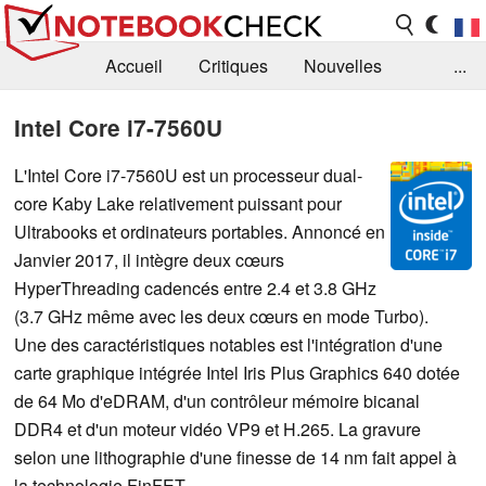
Accueil
Critiques
Nouvelles
...
FAQ
Bibliothèque
Guide d'achat
Intel Core i7-7560U
Recherche
Contact
L'Intel Core i7-7560U est un processeur dual-
core Kaby Lake relativement puissant pour
Ultrabooks et ordinateurs portables. Annoncé en
Janvier 2017, il intègre deux cœurs
HyperThreading cadencés entre 2.4 et 3.8 GHz
(3.7 GHz même avec les deux cœurs en mode Turbo).
Une des caractéristiques notables est l'intégration d'une
carte graphique intégrée Intel Iris Plus Graphics 640 dotée
de 64 Mo d'eDRAM, d'un contrôleur mémoire bicanal
DDR4 et d'un moteur vidéo VP9 et H.265. La gravure
selon une lithographie d'une finesse de 14 nm fait appel à
la technologie FinFET.