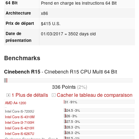
64 Bit
Prend en charge les instructions 64 Bit
Architecture
x86
Prix de départ
$415 U.S.
Date de
01/03/2017
= 3502 days old
présentation
Benchmarks
Cinebench R15
- Cinebench R15 CPU Multi 64 Bit
336 Points
(2%)
1 Plus de détails
Cacher le tableau de comparaison
+
-
31 -91%
AMD A4-1200
...
324.5 -3%
Intel Core i5-7200U
326 -3%
Intel Core i5-4310M
327.5 -3%
Intel Core i3-7100H
328.3 -2%
Intel Core i5-4210H
328.3 -2%
Intel Core i5-6267U
332.5 -1%
Qualcomm Snapdragon 7c+ Gen 3