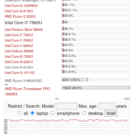
333 -1%
Intel Core i3-1000NG4
333.3 -1%
Intel Core i3-8130U
335 0%
AMD Ryzen 3 3200U
Intel Core i7-7560U
336
338 1%
Intel Pentium Silver N6005
338.4 1%
Intel Core i7-7500U
338.5 1%
Intel Core i7-7600U
342 2%
Intel Core i7-6650U
343 2%
Intel Celeron N5095
343.3 2%
Intel Core i5-7300U
345 3%
Intel Core i5-6287U
345.5 3%
Intel Core i3-8145U
351.8 5%
Intel Core i3-10110U
...
6051 1701%
AMD Ryzen 9 9955HX3D
max:
15842 4615%
AMD Ryzen Threadripper PRO
7995WX
0%
100%
Restrict / Search:
Model:
Max. age:
years
all
laptop
smartphone
desktop
330
320
310
300
290
280
270
260