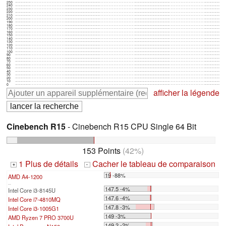
250
240
230
220
210
200
190
180
170
160
150
140
130
120
110
100
90
80
70
60
50
40
30
20
10
0
afficher la légende
Cinebench R15
- Cinebench R15 CPU Single 64 Bit
153 Points
(42%)
1 Plus de détails
Cacher le tableau de comparaison
+
-
19 -88%
AMD A4-1200
...
147.5 -4%
Intel Core i3-8145U
147.6 -4%
Intel Core i7-4810MQ
147.8 -3%
Intel Core i3-1005G1
149 -3%
AMD Ryzen 7 PRO 3700U
149.2 -2%