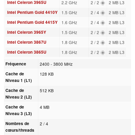
Intel Celeron 3965U
2.2 GHz
2 / 2
2 MB L3
Intel Pentium Gold 4410Y
1.5 GHz
2 / 4
2 MB L3
Intel Pentium Gold 4415Y
1.6 GHz
2 / 4
2 MB L3
Intel Celeron 3965Y
1.5 GHz
2 / 2
2 MB L3
Intel Celeron 3867U
1.8 GHz
2 / 2
2 MB L3
Intel Celeron 3865U
1.8 GHz
2 / 2
2 MB L3
Fréquence
2400 - 3800 MHz
Cache de
128 KB
Niveau 1 (L1)
Cache de
512 KB
Niveau 2 (L2)
Cache de
4 MB
Niveau 3 (L3)
Nombres de
2 / 4
cœurs/threads