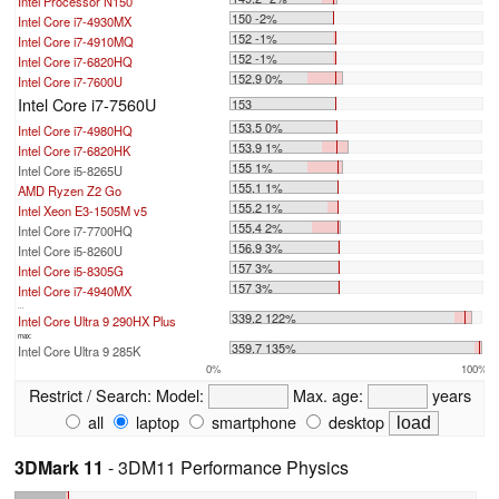
Intel Processor N150
150 -2%
Intel Core i7-4930MX
152 -1%
Intel Core i7-4910MQ
152 -1%
Intel Core i7-6820HQ
152.9 0%
Intel Core i7-7600U
Intel Core i7-7560U
153
153.5 0%
Intel Core i7-4980HQ
153.9 1%
Intel Core i7-6820HK
155 1%
Intel Core i5-8265U
155.1 1%
AMD Ryzen Z2 Go
155.2 1%
Intel Xeon E3-1505M v5
155.4 2%
Intel Core i7-7700HQ
156.9 3%
Intel Core i5-8260U
157 3%
Intel Core i5-8305G
157 3%
Intel Core i7-4940MX
...
339.2 122%
Intel Core Ultra 9 290HX Plus
max:
359.7 135%
Intel Core Ultra 9 285K
0%
100%
Restrict / Search:
Model:
Max. age:
years
all
laptop
smartphone
desktop
3DMark 11
- 3DM11 Performance Physics