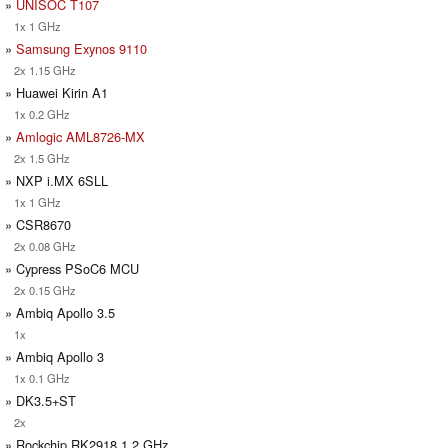
»
UNISOC T107
1x 1 GHz
»
Samsung Exynos 9110
2x 1.15 GHz
» Huawei Kirin A1
1x 0.2 GHz
»
Amlogic AML8726-MX
2x 1.5 GHz
» NXP i.MX 6SLL
1x 1 GHz
» CSR8670
2x 0.08 GHz
» Cypress PSoC6 MCU
2x 0.15 GHz
» Ambiq Apollo 3.5
1x
» Ambiq Apollo 3
1x 0.1 GHz
» DK3.5+ST
2x
» Rockchip RK2918 1.2 GHz