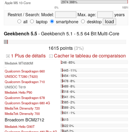
2974 388%
Apple M5 10-Core
0%
100%
Restrict / Search:
Model:
Max. age:
years
all
laptop
smartphone
desktop
Geekbench 5.5
- Geekbench 5.1 - 5.5 64 Bit Multi-Core
1615 points
(3%)
1 Plus de détails
Cacher le tableau de comparaison
+
-
248 -85%
Mediatek MT6580M
...
1445 -11%
Qualcomm Snapdragon 660
1454 -10%
UNISOC T7280 (T620)
1478 -8%
Qualcomm Snapdragon 710
1489 -8%
UNISOC T619
1518 -6%
Mediatek Helio P90
1541 -5%
Qualcomm Snapdragon 678
1585 -2%
Qualcomm Snapdragon 680 4G
1589 -2%
MediaTek Dimensity 720
1601 -1%
MediaTek Dimensity 700
Broadcom BCM2712
1615
1622 0%
Mediatek Helio G90T
1645 2%
Qualcomm Snapdragon 480 Plus 5G