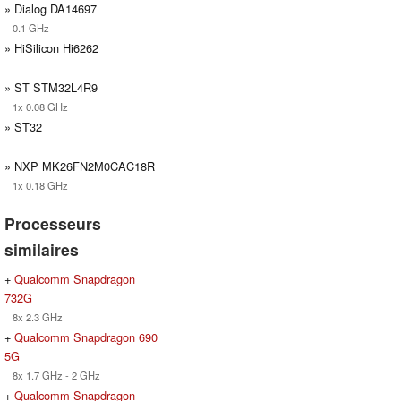
» Dialog DA14697
0.1 GHz
» HiSilicon Hi6262
» ST STM32L4R9
1x 0.08 GHz
» ST32
» NXP MK26FN2M0CAC18R
1x 0.18 GHz
Processeurs
similaires
+
Qualcomm Snapdragon
732G
8x 2.3 GHz
+
Qualcomm Snapdragon 690
5G
8x 1.7 GHz - 2 GHz
+
Qualcomm Snapdragon