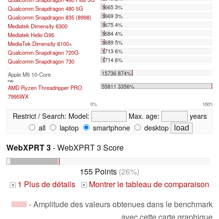
1665 3%
Qualcomm Snapdragon 480 5G
1669 3%
Qualcomm Snapdragon 835 (8998)
1675 4%
Mediatek Dimensity 6300
1684 4%
Mediatek Helio G95
1689 5%
MediaTek Dimensity 6100+
1713 6%
Qualcomm Snapdragon 720G
1714 6%
Qualcomm Snapdragon 730
...
15736 874%
Apple M5 10-Core
max:
55811 3356%
AMD Ryzen Threadripper PRO
7995WX
0%
100%
Restrict / Search:
Model:
Max. age:
years
all
laptop
smartphone
desktop
WebXPRT 3
- WebXPRT 3 Score
155 Points
(26%)
1 Plus de détails
Montrer le tableau de comparaison
+
+
- Amplitude des valeurs obtenues dans le benchmark
avec cette carte graphique