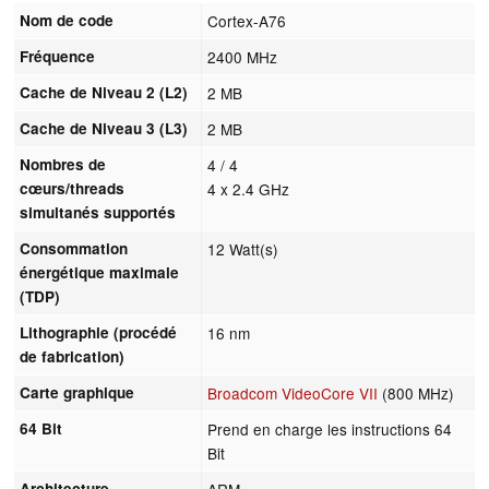
Nom de code
Cortex-A76
Fréquence
2400 MHz
Cache de Niveau 2 (L2)
2 MB
Cache de Niveau 3 (L3)
2 MB
Nombres de
4 / 4
cœurs/threads
4 x 2.4 GHz
simultanés supportés
Consommation
12 Watt(s)
énergétique maximale
(TDP)
Lithographie (procédé
16 nm
de fabrication)
Carte graphique
Broadcom VideoCore VII
(800 MHz)
64 Bit
Prend en charge les instructions 64
Bit
Architecture
ARM