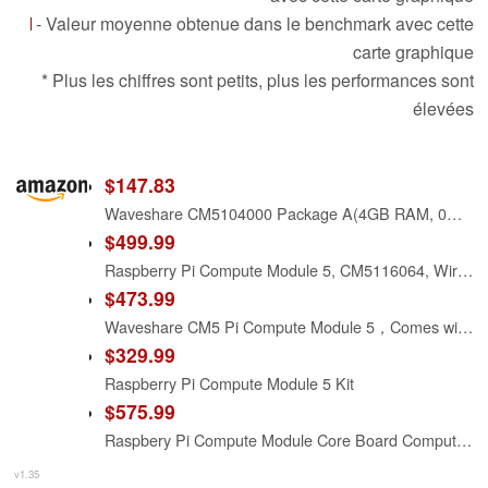
- Valeur moyenne obtenue dans le benchmark avec cette
carte graphique
* Plus les chiffres sont petits, plus les performances sont
élevées
$147.83
Waveshare CM5104000 Package A(4GB RAM, 0GB EMMC Flash, with Wire-Less), RPi CM5 Compute Module 5, Delivers The Power of Raspberry Pi 5 in A Compact Form Factor
$499.99
Raspberry Pi Compute Module 5, CM5116064, Wireless, 16GB RAM, 64GB eMMC, Quad-Core Arm Cortex-A76, Dual 4Kp60 HDMI, Gigabit Ethernet, Wi-Fi and Bluetooth
$473.99
Waveshare CM5 Pi Compute Module 5，Comes with an Official Raspberry Pi CM5116016 (with Wireless, 16GB RAM, 16GB eMMC Flash), an Antenna Kit and a HEATSINK. (3 Items)
$329.99
Raspberry Pi Compute Module 5 Kit
$575.99
Raspbery Pi Compute Module Core Board Compute Module 5, with Wireless / 16GB RAM / 64GB eMMC Flash (CM5116064)
v1.35