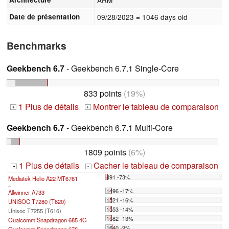
Date de présentation
09/28/2023
= 1046 days old
Benchmarks
Geekbench 6.7
- Geekbench 6.7.1 Single-Core
833 points
(19%)
1 Plus de détails
Montrer le tableau de comparaison
+
+
Geekbench 6.7
- Geekbench 6.7.1 Multi-Core
1809 points
(6%)
1 Plus de détails
Cacher le tableau de comparaison
+
-
491 -73%
Mediatek Helio A22 MT6761
...
1496 -17%
Allwinner A733
1521 -16%
UNISOC T7280 (T620)
1553 -14%
Unisoc T7255 (T616)
1582 -13%
Qualcomm Snapdragon 685 4G
1640 -9%