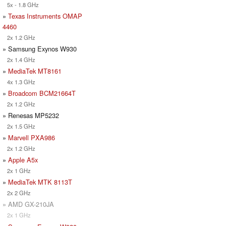
5x - 1.8 GHz
»
Texas Instruments OMAP
4460
2x 1.2 GHz
» Samsung Exynos W930
2x 1.4 GHz
»
MediaTek MT8161
4x 1.3 GHz
»
Broadcom BCM21664T
2x 1.2 GHz
» Renesas MP5232
2x 1.5 GHz
»
Marvell PXA986
2x 1.2 GHz
»
Apple A5x
2x 1 GHz
»
MediaTek MTK 8113T
2x 2 GHz
» AMD GX-210JA
2x 1 GHz