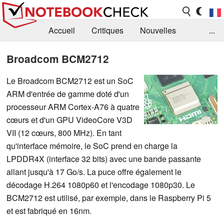
Accueil
Critiques
Nouvelles
...
FAQ
Bibliothèque
Guide d'achat
Broadcom BCM2712
Recherche
Contact
Le Broadcom BCM2712 est un SoC
ARM d'entrée de gamme doté d'un
processeur ARM Cortex-A76 à quatre
cœurs et d'un GPU VideoCore V3D
VII (12 cœurs, 800 MHz). En tant
qu'interface mémoire, le SoC prend en charge la
LPDDR4X (interface 32 bits) avec une bande passante
allant jusqu'à 17 Go/s. La puce offre également le
décodage H.264 1080p60 et l'encodage 1080p30. Le
BCM2712 est utilisé, par exemple, dans le Raspberry Pi 5
et est fabriqué en 16nm.