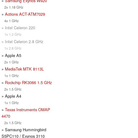
»
Samsung Exynos W920
2x 1.18 GHz
»
Actions ACT-ATM7029
4x 1 GHz
» Intel Celeron 220
1x 1.2 GHz
» Intel Celeron 2.8 GHz
1x 2.8 GHz
» Apple A5
2x 1 GHz
»
MediaTek MTK 8113L
1x 1 GHz
»
Rockchip RK3066 1.5 GHz
2x 1.5 GHz
» Apple A4
1x 1 GHz
»
Texas Instruments OMAP
4470
2x 1.5 GHz
» Samsung Hummingbird
S5PC110 / Exynos 3110