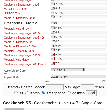
Qualcomm Snapdragon 678
1687 -7%
Qualcomm Snapdragon 732G
1688 -7%
Mediatek Helio G96
1746 -3%
UNISOC T750
1781 -2%
MediaTek Dimensity 6020
Broadcom BCM2712
1809
1822 1%
Mediatek Helio G100
1836 1%
Qualcomm Snapdragon 480 5G
1856 3%
Qualcomm Snapdragon 750G 5G
1856 3%
MediaTek Dimensity 720
1879 4%
MediaTek Dimensity 6100+
1882 4%
Mediatek Dimensity 6300
1899 5%
Qualcomm Snapdragon 690 5G
1911 6%
Mediatek Helio G200
1917 6%
Qualcomm Snapdragon 480 Plus 5G
...
17314 857%
Apple M5 10-Core
max:
29226 1516%
Apple M5 Max
0%
100%
Restrict / Search:
Model:
Max. age:
years
all
laptop
smartphone
desktop
Geekbench 5.5
- Geekbench 5.1 - 5.5 64 Bit Single-Core