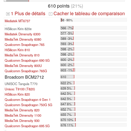
610 points
(21%)
1 Plus de détails
Cacher le tableau de comparaison
+
-
58 -90%
Mediatek MT6737
...
566 -7%
HiSilicon Kirin 820e
577 -5%
Mediatek Dimensity 6300
589 -3%
MediaTek Dimensity 6080
593 -3%
Qualcomm Snapdragon 765
598 -2%
HiSilicon Kirin 810
598 -2%
MediaTek Dimensity 810
600 -2%
Qualcomm Snapdragon 690 5G
600 -2%
MediaTek Dimensity 800U
603 -1%
Qualcomm Snapdragon 765G
Broadcom BCM2712
610
622 2%
UNISOC Tangula T770
639 5%
Unisoc T9100 (T820)
642 5%
HiSilicon Kirin 820
642 5%
Qualcomm Snapdragon 4 Gen 1
647 6%
Qualcomm Snapdragon 750G 5G
652 7%
MediaTek Dimensity 820
655 7%
MediaTek Dimensity 1100
670 10%
MediaTek Dimensity 930
676 11%
Qualcomm Snapdragon 695 5G
...