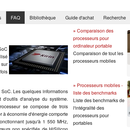
s
FAQ
Bibliothèque
Guide d'achat
Recherche
»
Comparaison des
processeurs pour
ordinateur portable
SoC
Comparaison de tout les
lisé
processeurs mobiles
 sur
fois
»
Processeurs mobiles -
e SoC. Les quelques informations
liste des benchmarks
 d'outils d'analyse du système.
Liste des benchmarks de
processeur se compose de trois
l'intégralité des
ter à économie d'énergie comporte
processeurs pour
onctionnant jusqu'à 1 550 MHz,
portables
cœurs non spécifiés de HiSilicon