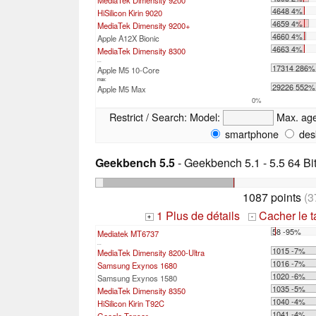
MediaTek Dimensity 9200
4648 4%
HiSilicon Kirin 9020
4659 4%
MediaTek Dimensity 9200+
4660 4%
Apple A12X Bionic
4663 4%
MediaTek Dimensity 8300
...
17314 286%
Apple M5 10-Core
max:
29226 552%
Apple M5 Max
0%
Restrict / Search:
Model:
Max. ag
smartphone
des
Geekbench 5.5
- Geekbench 5.1 - 5.5 64 Bi
1087 points
(3
1 Plus de détails
Cacher le 
+
-
58 -95%
Mediatek MT6737
...
1015 -7%
MediaTek Dimensity 8200-Ultra
1016 -7%
Samsung Exynos 1680
1020 -6%
Samsung Exynos 1580
1035 -5%
MediaTek Dimensity 8350
1040 -4%
HiSilicon Kirin T92C
1041 -4%