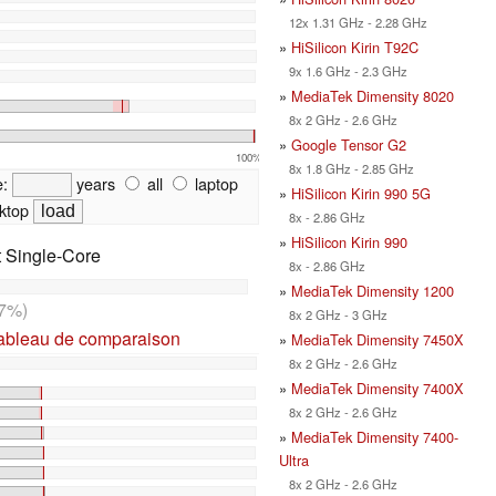
12x 1.31 GHz - 2.28 GHz
»
HiSilicon Kirin T92C
9x 1.6 GHz - 2.3 GHz
»
MediaTek Dimensity 8020
8x 2 GHz - 2.6 GHz
»
Google Tensor G2
100%
8x 1.8 GHz - 2.85 GHz
e:
years
all
laptop
»
HiSilicon Kirin 990 5G
ktop
8x - 2.86 GHz
»
HiSilicon Kirin 990
t Single-Core
8x - 2.86 GHz
»
MediaTek Dimensity 1200
7%)
8x 2 GHz - 3 GHz
tableau de comparaison
»
MediaTek Dimensity 7450X
8x 2 GHz - 2.6 GHz
»
MediaTek Dimensity 7400X
8x 2 GHz - 2.6 GHz
»
MediaTek Dimensity 7400-
Ultra
8x 2 GHz - 2.6 GHz