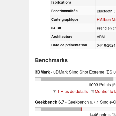
fabrication)
Fonctionnalités
Bluetooth 5
Carte graphique
HiSilicon M
64 Bit
Prend en ch
Architecture
ARM
Date de présentation
04/18/202
Benchmarks
3DMark
- 3DMark Sling Shot Extreme (ES 3.
6003 Points
(5
1 Plus de détails
Montrer le 
+
+
Geekbench 6.7
- Geekbench 6.7.1 Single-
1446 points
(3