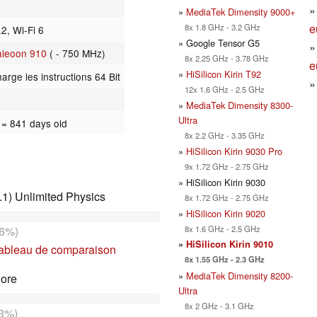
»
MediaTek Dimensity 9000+
e
8x 1.8 GHz - 3.2 GHz
.2, Wi-Fi 6
» Google Tensor G5
aleoon 910
( - 750 MHz)
8x 2.25 GHz - 3.78 GHz
e
»
HiSilicon Kirin T92
arge les instructions 64 Bit
12x 1.6 GHz - 2.5 GHz
»
MediaTek Dimensity 8300-
Ultra
4
= 841 days old
8x 2.2 GHz - 3.35 GHz
»
HiSilicon Kirin 9030 Pro
9x 1.72 GHz - 2.75 GHz
» HiSilicon Kirin 9030
1) Unlimited Physics
8x 1.72 GHz - 2.75 GHz
»
HiSilicon Kirin 9020
6%)
8x 1.6 GHz - 2.5 GHz
»
HiSilicon Kirin 9010
tableau de comparaison
8x 1.55 GHz - 2.3 GHz
»
MediaTek Dimensity 8200-
Core
Ultra
8x 2 GHz - 3.1 GHz
3%)