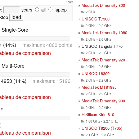
100%
»
MediaTek Dimensity 800
e:
years
all
laptop
8x 2 GHz
ktop
»
UNISOC T7300
8x 2 GHz - 2.2 GHz
t Single-Core
»
MediaTek Dimensity 1080
8x 2 GHz - 2.6 GHz
4 (44%)
maximum: 4860 points
» UNISOC Tangula T770
tableau de comparaison
8x 2 GHz - 2.5 GHz
»
MediaTek Dimensity 920
t Multi-Core
8x 2 GHz - 2.5 GHz
»
UNISOC T8300
14953 (14%)
maximum: 15196
8x 2 GHz - 2.2 GHz
»
MediaTek MT8188J
8x 2 GHz - 2.2 GHz
tableau de comparaison
»
MediaTek Dimensity 930
8x 2 GHz - 2.2 GHz
 *
»
HiSilicon Kirin 810
8x 1.88 GHz - 2.27 GHz
)
»
UNISOC T8200 (T765)
tableau de comparaison
8x 2.1 GHz - 2.3 GHz