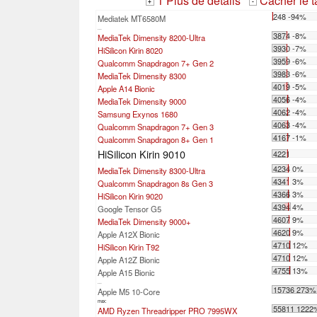
1 Plus de détails
Cacher le 
+
-
248 -94%
Mediatek MT6580M
...
3874 -8%
MediaTek Dimensity 8200-Ultra
3930 -7%
HiSilicon Kirin 8020
3959 -6%
Qualcomm Snapdragon 7+ Gen 2
3983 -6%
MediaTek Dimensity 8300
4019 -5%
Apple A14 Bionic
4056 -4%
MediaTek Dimensity 9000
4062 -4%
Samsung Exynos 1680
4063 -4%
Qualcomm Snapdragon 7+ Gen 3
4167 -1%
Qualcomm Snapdragon 8+ Gen 1
HiSilicon Kirin 9010
4221
4234 0%
MediaTek Dimensity 8300-Ultra
4341 3%
Qualcomm Snapdragon 8s Gen 3
4366 3%
HiSilicon Kirin 9020
4394 4%
Google Tensor G5
4607 9%
MediaTek Dimensity 9000+
4620 9%
Apple A12X Bionic
4710 12%
HiSilicon Kirin T92
4710 12%
Apple A12Z Bionic
4755 13%
Apple A15 Bionic
...
15736 273%
Apple M5 10-Core
max:
55811 1222
AMD Ryzen Threadripper PRO 7995WX