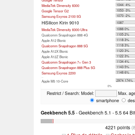
Google Tensor
1044 -4%
MediaTek Dimensity 8300
1053 -3%
Google Tensor G2
1070 -2%
Samsung Exynos 2100 5G
HiSilicon Kirin 9010
1087
1088 0%
MediaTek Dimensity 8300-Ultra
1105 2%
Qualcomm Snapdragon 888 4G
1118 3%
Apple A12 Bionic
1118 3%
Qualcomm Snapdragon 888 5G
1120 3%
Apple A12X Bionic
1122 3%
Apple A12Z Bionic
1134 4%
Qualcomm Snapdragon 7+ Gen 3
1143 5%
Qualcomm Snapdragon 888 Plus 5G
1148 6%
Samsung Exynos 2200
...
2974 174%
Apple M5 10-Core
0%
Restrict / Search:
Model:
Max. ag
smartphone
des
Geekbench 5.5
- Geekbench 5.1 - 5.5 64 Bi
4221 points
(