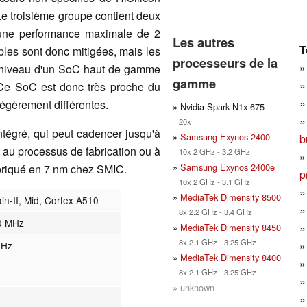
e troisième groupe contient deux
 une performance maximale de 2
Les autres
T
es sont donc mitigées, mais les
processeurs de la
 niveau d'un SoC haut de gamme
gamme
Ce SoC est donc très proche du
égèrement différentes.
» Nvidia Spark N1x 675
20x
ntégré, qui peut cadencer jusqu'à
»
Samsung Exynos 2400
b
 au processus de fabrication ou à
10x 2 GHz - 3.2 GHz
»
Samsung Exynos 2400e
abriqué en 7 nm chez SMIC.
p
10x 2 GHz - 3.1 GHz
»
MediaTek Dimensity 8500
ain-II, Mid, Cortex A510
8x 2.2 GHz - 3.4 GHz
0 MHz
»
MediaTek Dimensity 8450
8x 2.1 GHz - 3.25 GHz
GHz
»
MediaTek Dimensity 8400
8x 2.1 GHz - 3.25 GHz
» unknown