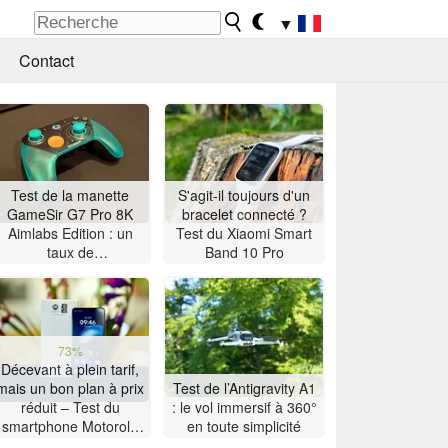
▼
Contact
Test de la manette
S'agit-il toujours d'un
GameSir G7 Pro 8K
bracelet connecté ?
Aimlabs Edition : un
Test du Xiaomi Smart
taux de
Band 10 Pro
rafraîchissement de 8K
à petit prix
73%
Décevant à plein tarif,
mais un bon plan à prix
Test de l’Antigravity A1
réduit – Test du
: le vol immersif à 360°
smartphone Motorola
en toute simplicité
Moto G47