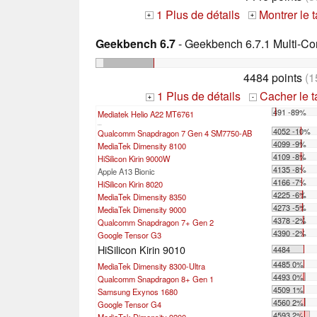
1 Plus de détails
Montrer le 
+
+
Geekbench 6.7
- Geekbench 6.7.1 Multi-Co
4484 points
(1
1 Plus de détails
Cacher le 
+
-
491 -89%
Mediatek Helio A22 MT6761
...
4052 -10%
Qualcomm Snapdragon 7 Gen 4 SM7750-AB
4099 -9%
MediaTek Dimensity 8100
4109 -8%
HiSilicon Kirin 9000W
4135 -8%
Apple A13 Bionic
4166 -7%
HiSilicon Kirin 8020
4225 -6%
MediaTek Dimensity 8350
4273 -5%
MediaTek Dimensity 9000
4378 -2%
Qualcomm Snapdragon 7+ Gen 2
4390 -2%
Google Tensor G3
HiSilicon Kirin 9010
4484
4485 0%
MediaTek Dimensity 8300-Ultra
4493 0%
Qualcomm Snapdragon 8+ Gen 1
4509 1%
Samsung Exynos 1680
4560 2%
Google Tensor G4
4593 2%