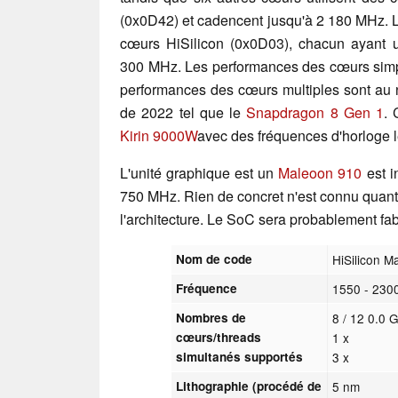
(0x0D42) et cadencent jusqu'à 2 180 MHz. L
cœurs HiSilicon (0x0D03), chacun ayant
300 MHz. Les performances des cœurs simpl
performances des cœurs multiples sont au
de 2022 tel que le
Snapdragon 8 Gen 1
. 
Kirin 9000W
avec des fréquences d'horloge l
L'unité graphique est un
Maleoon 910
est i
750 MHz. Rien de concret n'est connu quant
l'architecture. Le SoC sera probablement f
Nom de code
HiSilicon M
Fréquence
1550 - 230
Nombres de
8 / 12 0.0 
cœurs/threads
1 x
simultanés supportés
3 x
Lithographie (procédé de
5 nm