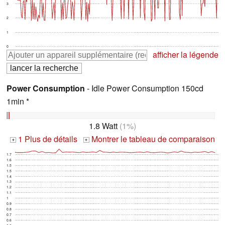
3
2
1
0
afficher la légende
Power Consumption
- Idle Power Consumption 150cd
1min *
1.8 Watt
(1%)
1 Plus de détails
Montrer le tableau de comparaison
+
+
1.7
1.6
1.5
1.5
1.4
1.3
1.2
1.1
1
0.9
0.8
0.7
0.6