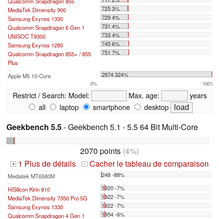
Qualcomm Snapdragon 855
725 3%
MediaTek Dimensity 900
729 4%
Samsung Exynos 1330
731 4%
Qualcomm Snapdragon 6 Gen 1
733 4%
UNISOC T9300
745 6%
Samsung Exynos 1280
751 7%
Qualcomm Snapdragon 855+ / 855
Plus
...
2974 324%
Apple M5 10-Core
0%
100%
Restrict / Search:
Model:
Max. age:
years
all
laptop
smartphone
desktop
Geekbench 5.5
- Geekbench 5.1 - 5.5 64 Bit Multi-Core
2070 points
(4%)
1 Plus de détails
Cacher le tableau de comparaison
+
-
248 -88%
Mediatek MT6580M
...
1920 -7%
HiSilicon Kirin 810
1922 -7%
MediaTek Dimensity 7350 Pro 5G
1922 -7%
Samsung Exynos 1330
1954 -6%
Qualcomm Snapdragon 4 Gen 1