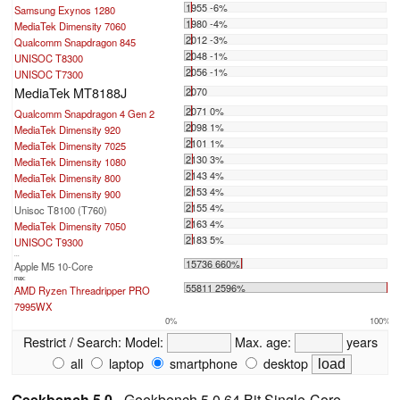
1955 -6%
Samsung Exynos 1280
1980 -4%
MediaTek Dimensity 7060
2012 -3%
Qualcomm Snapdragon 845
2048 -1%
UNISOC T8300
2056 -1%
UNISOC T7300
MediaTek MT8188J
2070
2071 0%
Qualcomm Snapdragon 4 Gen 2
2098 1%
MediaTek Dimensity 920
2101 1%
MediaTek Dimensity 7025
2130 3%
MediaTek Dimensity 1080
2143 4%
MediaTek Dimensity 800
2153 4%
MediaTek Dimensity 900
2155 4%
Unisoc T8100 (T760)
2163 4%
MediaTek Dimensity 7050
2183 5%
UNISOC T9300
...
15736 660%
Apple M5 10-Core
max:
55811 2596%
AMD Ryzen Threadripper PRO
7995WX
0%
100%
Restrict / Search:
Model:
Max. age:
years
all
laptop
smartphone
desktop
Geekbench 5.0
- Geekbench 5.0 64 Bit Single-Core