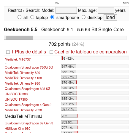
0%
100%
Restrict / Search:
Model:
Max. age:
years
all
laptop
smartphone
desktop
Geekbench 5.5
- Geekbench 5.1 - 5.5 64 Bit Single-Core
702 points
(24%)
1 Plus de détails
Cacher le tableau de comparaison
+
-
58 -92%
Mediatek MT6737
...
647 -8%
Qualcomm Snapdragon 750G 5G
652 -7%
MediaTek Dimensity 820
655 -7%
MediaTek Dimensity 1100
670 -5%
MediaTek Dimensity 930
676 -4%
Qualcomm Snapdragon 695 5G
685 -2%
UNISOC T8300
685 -2%
UNISOC T7300
687 -2%
Qualcomm Snapdragon 4 Gen 2
697 -1%
MediaTek Dimensity 7020
MediaTek MT8188J
702
703 0%
Qualcomm Snapdragon 6s Gen 3
707 1%
HiSilicon Kirin 980
717 2%