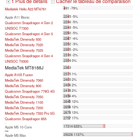
1 Plus de détails
Cacher le tableau de comparaison
+
-
491 -79%
Mediatek Helio A22 MT6761
...
2245 -5%
Apple A11 Bionic
2246 -5%
Qualcomm Snapdragon 4 Gen 2
2249 -5%
UNISOC T7300
2250 -5%
Qualcomm Snapdragon 4 Gen 5
2267 -4%
MediaTek Dimensity 930
2292 -3%
MediaTek Dimensity 7020
2305 -2%
MediaTek Dimensity 7025
2318 -2%
Qualcomm Snapdragon 4 Gen 4
2354 0%
UNISOC T9300
MediaTek MT8188J
2363
2375 1%
Apple A10X Fusion
2400 2%
MediaTek Dimensity 7060
2406 2%
MediaTek Dimensity 900
2418 2%
Qualcomm Snapdragon 778G 4G
2454 4%
MediaTek Dimensity 7050
2645 12%
MediaTek Dimensity 1100
2654 12%
MediaTek Dimensity 7200
2678 13%
MediaTek Dimensity 7350 Pro 5G
2757 17%
Qualcomm Snapdragon 855
...
17314 633%
Apple M5 10-Core
max:
29226 1137%
Apple M5 Max