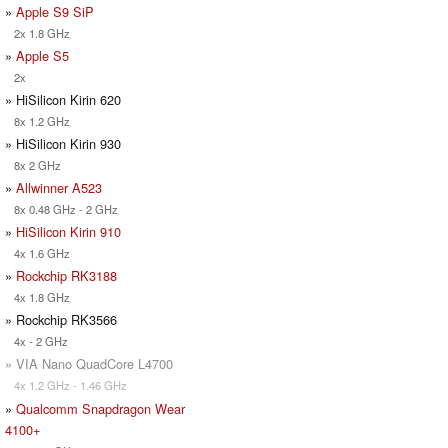
»
Apple S9 SiP
2x 1.8 GHz
»
Apple S5
2x
» HiSilicon Kirin 620
8x 1.2 GHz
» HiSilicon Kirin 930
8x 2 GHz
»
Allwinner A523
8x 0.48 GHz - 2 GHz
»
HiSilicon Kirin 910
4x 1.6 GHz
»
Rockchip RK3188
4x 1.8 GHz
» Rockchip RK3566
4x - 2 GHz
» VIA Nano QuadCore L4700
4x 1.2 GHz - 1.46 GHz
»
Qualcomm Snapdragon Wear
4100+