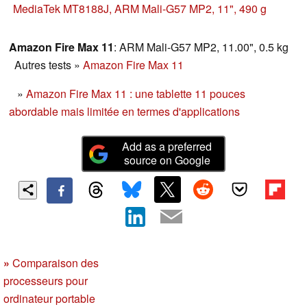
une grande batterie et un nouveau SoC de milieu de
MediaTek MT8188J, ARM Mali-G57 MP2, 11", 490 g
gamme. Notre test révèle les performances de la Fire Max
11.
Amazon Fire Max 11
: ARM Mali-G57 MP2, 11.00", 0.5 kg
Autres tests
»
Amazon Fire Max 11
»
Amazon Fire Max 11 : une tablette 11 pouces
abordable mais limitée en termes d'applications
Add as a preferred
source on Google
»
Comparaison des
processeurs pour
ordinateur portable