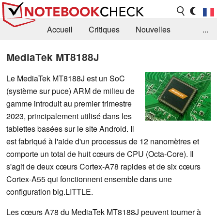
Accueil
Critiques
Nouvelles
...
FAQ
Bibliothèque
Guide d'achat
MediaTek MT8188J
Recherche
Contact
Le MediaTek MT8188J est un SoC
(système sur puce) ARM de milieu de
gamme introduit au premier trimestre
2023, principalement utilisé dans les
tablettes basées sur le site Android. Il
est fabriqué à l'aide d'un processus de 12 nanomètres et
comporte un total de huit cœurs de CPU (Octa-Core). Il
s'agit de deux cœurs Cortex-A78 rapides et de six cœurs
Cortex-A55 qui fonctionnent ensemble dans une
configuration big.LITTLE.
Les cœurs A78 du MediaTek MT8188J peuvent tourner à