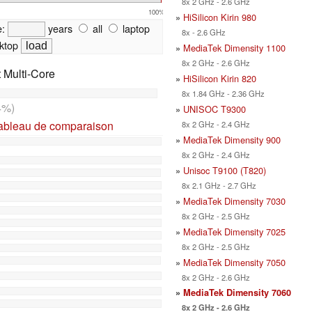
8x 2 GHz - 2.6 GHz
100%
»
HiSilicon Kirin 980
e:
years
all
laptop
8x - 2.6 GHz
ktop
»
MediaTek Dimensity 1100
8x 2 GHz - 2.6 GHz
t Multi-Core
»
HiSilicon Kirin 820
8x 1.84 GHz - 2.36 GHz
4%)
»
UNISOC T9300
tableau de comparaison
8x 2 GHz - 2.4 GHz
»
MediaTek Dimensity 900
8x 2 GHz - 2.4 GHz
»
Unisoc T9100 (T820)
8x 2.1 GHz - 2.7 GHz
»
MediaTek Dimensity 7030
8x 2 GHz - 2.5 GHz
»
MediaTek Dimensity 7025
8x 2 GHz - 2.5 GHz
»
MediaTek Dimensity 7050
8x 2 GHz - 2.6 GHz
»
MediaTek Dimensity 7060
8x 2 GHz - 2.6 GHz