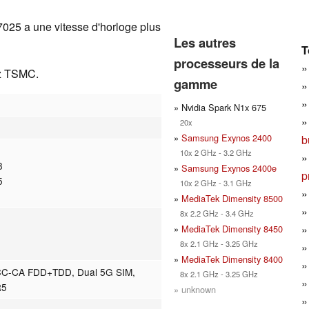
7025 a une vitesse d'horloge plus
Les autres
T
processeurs de la
ez TSMC.
gamme
» Nvidia Spark N1x 675
20x
»
Samsung Exynos 2400
b
10x 2 GHz - 3.2 GHz
8
»
Samsung Exynos 2400e
p
5
10x 2 GHz - 3.1 GHz
»
MediaTek Dimensity 8500
8x 2.2 GHz - 3.4 GHz
»
MediaTek Dimensity 8450
8x 2.1 GHz - 3.25 GHz
»
MediaTek Dimensity 8400
CC-CA FDD+TDD, Dual 5G SIM,
8x 2.1 GHz - 3.25 GHz
R5
» unknown