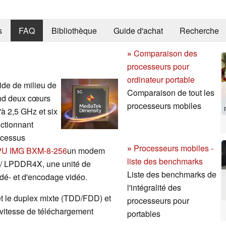
s
FAQ
Bibliothèque
Guide d'achat
Recherche
»
Comparaison des
processeurs pour
ordinateur portable
ide de milieu de
Comparaison de tout les
end deux cœurs
processeurs mobiles
à 2,5 GHz et six
ctionnant
ocessus
»
Processeurs mobiles -
U IMG BXM-8-256
un modem
liste des benchmarks
 / LPDDR4X, une unité de
Liste des benchmarks de
 dé- et d'encodage vidéo.
l'intégralité des
 le duplex mixte (TDD/FDD) et
processeurs pour
 vitesse de téléchargement
portables