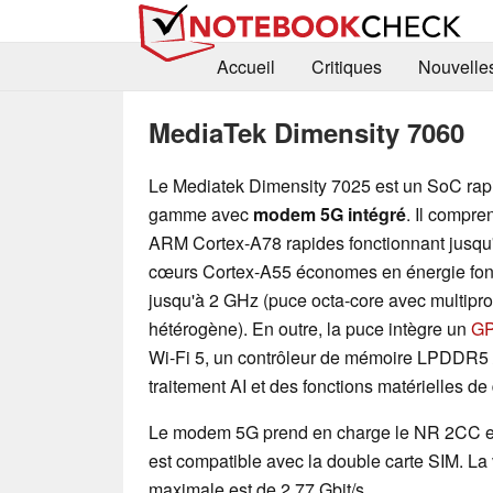
Accueil
Critiques
Nouvelle
MediaTek Dimensity 7060
Le Mediatek Dimensity 7025 est un SoC rap
gamme avec
modem 5G intégré
. Il compr
ARM Cortex-A78 rapides fonctionnant jusqu'
cœurs Cortex-A55 économes en énergie fon
jusqu'à 2 GHz (puce octa-core avec multipr
hétérogène). En outre, la puce intègre un
GP
Wi-Fi 5, un contrôleur de mémoire LPDDR5
traitement AI et des fonctions matérielles de
Le modem 5G prend en charge le NR 2CC et
est compatible avec la double carte SIM. La
maximale est de 2,77 Gbit/s.