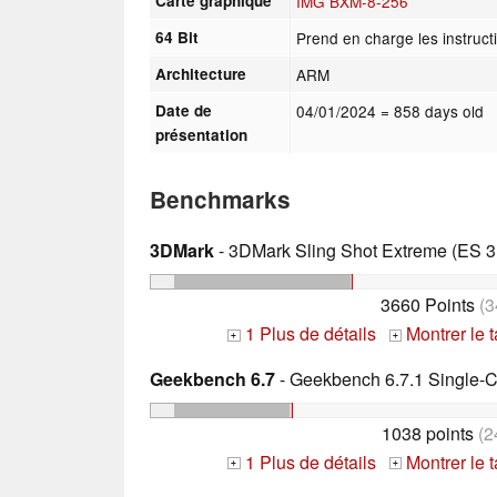
Carte graphique
IMG BXM-8-256
64 Bit
Prend en charge les instruct
Architecture
ARM
Date de
04/01/2024
= 858 days old
présentation
Benchmarks
3DMark
- 3DMark Sling Shot Extreme (ES 3.
3660 Points
(3
1 Plus de détails
Montrer le 
+
+
Geekbench 6.7
- Geekbench 6.7.1 Single-
1038 points
(2
1 Plus de détails
Montrer le 
+
+