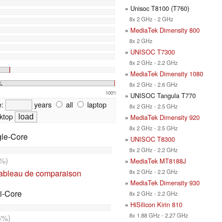
» Unisoc T8100 (T760)
8x 2 GHz - 2 GHz
»
MediaTek Dimensity 800
8x 2 GHz
»
UNISOC T7300
8x 2 GHz - 2.2 GHz
»
MediaTek Dimensity 1080
%
8x 2 GHz - 2.6 GHz
100%
» UNISOC Tangula T770
e:
years
all
laptop
8x 2 GHz - 2.5 GHz
ktop
»
MediaTek Dimensity 920
8x 2 GHz - 2.5 GHz
gle-Core
»
UNISOC T8300
8x 2 GHz - 2.2 GHz
%)
»
MediaTek MT8188J
8x 2 GHz - 2.2 GHz
tableau de comparaison
»
MediaTek Dimensity 930
i-Core
8x 2 GHz - 2.2 GHz
»
HiSilicon Kirin 810
8x 1.88 GHz - 2.27 GHz
6%)