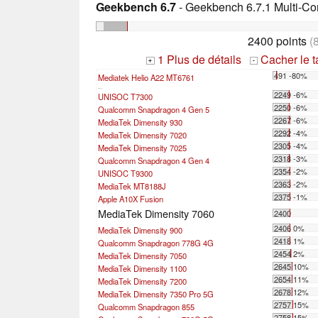
Geekbench 6.7
- Geekbench 6.7.1 Multi-Co
2400 points
(
1 Plus de détails
Cacher le 
+
-
491 -80%
Mediatek Helio A22 MT6761
...
2249 -6%
UNISOC T7300
2250 -6%
Qualcomm Snapdragon 4 Gen 5
2267 -6%
MediaTek Dimensity 930
2292 -4%
MediaTek Dimensity 7020
2305 -4%
MediaTek Dimensity 7025
2318 -3%
Qualcomm Snapdragon 4 Gen 4
2354 -2%
UNISOC T9300
2363 -2%
MediaTek MT8188J
2375 -1%
Apple A10X Fusion
MediaTek Dimensity 7060
2400
2406 0%
MediaTek Dimensity 900
2418 1%
Qualcomm Snapdragon 778G 4G
2454 2%
MediaTek Dimensity 7050
2645 10%
MediaTek Dimensity 1100
2654 11%
MediaTek Dimensity 7200
2678 12%
MediaTek Dimensity 7350 Pro 5G
2757 15%
Qualcomm Snapdragon 855
2758 15%