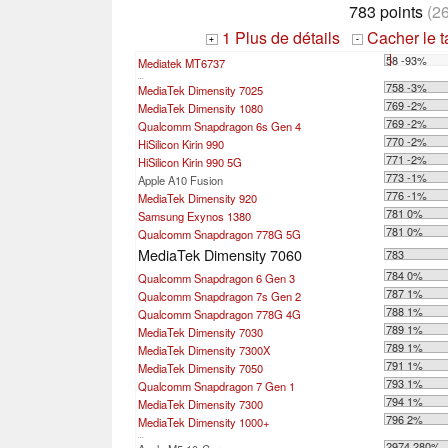
783 points
(2
1 Plus de détails
Cacher le 
+
-
58 -93%
Mediatek MT6737
...
758 -3%
MediaTek Dimensity 7025
769 -2%
MediaTek Dimensity 1080
769 -2%
Qualcomm Snapdragon 6s Gen 4
770 -2%
HiSilicon Kirin 990
771 -2%
HiSilicon Kirin 990 5G
773 -1%
Apple A10 Fusion
776 -1%
MediaTek Dimensity 920
781 0%
Samsung Exynos 1380
781 0%
Qualcomm Snapdragon 778G 5G
MediaTek Dimensity 7060
783
784 0%
Qualcomm Snapdragon 6 Gen 3
787 1%
Qualcomm Snapdragon 7s Gen 2
788 1%
Qualcomm Snapdragon 778G 4G
789 1%
MediaTek Dimensity 7030
789 1%
MediaTek Dimensity 7300X
791 1%
MediaTek Dimensity 7050
793 1%
Qualcomm Snapdragon 7 Gen 1
794 1%
MediaTek Dimensity 7300
796 2%
MediaTek Dimensity 1000+
...
2974 280%