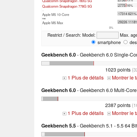
Qualcomm Snapdragon 780G 5G
2775 16%
Qualcomm Snapdragon 778G 5G
...
17314 621%
Apple M5 10-Core
max:
29226 1118
Apple M5 Max
0%
Restrict / Search:
Model:
Max. ag
smartphone
des
Geekbench 6.0
- Geekbench 6.0 Single-Co
1023 points
(3
1 Plus de détails
Montrer le 
+
+
Geekbench 6.0
- Geekbench 6.0 Multi-Core
2387 points
(1
1 Plus de détails
Montrer le 
+
+
Geekbench 5.5
- Geekbench 5.1 - 5.5 64 Bi