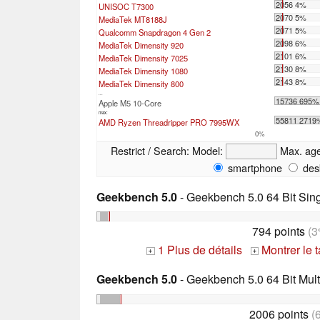
2056 4%
UNISOC T7300
2070 5%
MediaTek MT8188J
2071 5%
Qualcomm Snapdragon 4 Gen 2
2098 6%
MediaTek Dimensity 920
2101 6%
MediaTek Dimensity 7025
2130 8%
MediaTek Dimensity 1080
2143 8%
MediaTek Dimensity 800
...
15736 695%
Apple M5 10-Core
max:
55811 2719
AMD Ryzen Threadripper PRO 7995WX
0%
Restrict / Search:
Model:
Max. ag
smartphone
des
Geekbench 5.0
- Geekbench 5.0 64 Bit Sin
794 points
(3
1 Plus de détails
Montrer le 
+
+
Geekbench 5.0
- Geekbench 5.0 64 Bit Mult
2006 points
(