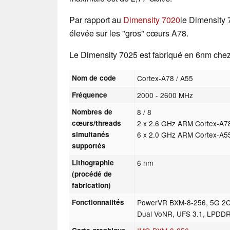
Par rapport au
Dimensity 7020
le Dimensity 
élevée sur les "gros" cœurs A78.
Le Dimensity 7025 est fabriqué en 6nm ch
Nom de code
Cortex-A78 / A55
Fréquence
2000 - 2600 MHz
Nombres de
8 / 8
cœurs/threads
2 x 2.6 GHz ARM Cortex-A7
simultanés
6 x 2.0 GHz ARM Cortex-A5
supportés
Lithographie
6 nm
(procédé de
fabrication)
Fonctionnalités
PowerVR BXM-8-256, 5G 2
Dual VoNR, UFS 3.1, LPDD