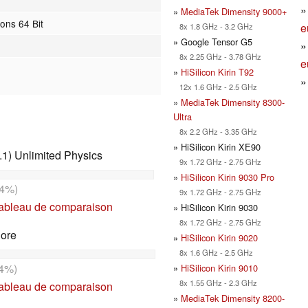
»
MediaTek Dimensity 9000+
ions 64 Bit
e
8x 1.8 GHz - 3.2 GHz
» Google Tensor G5
8x 2.25 GHz - 3.78 GHz
e
»
HiSilicon Kirin T92
12x 1.6 GHz - 2.5 GHz
»
MediaTek Dimensity 8300-
Ultra
8x 2.2 GHz - 3.35 GHz
» HiSilicon Kirin XE90
1) Unlimited Physics
9x 1.72 GHz - 2.75 GHz
»
HiSilicon Kirin 9030 Pro
4%)
9x 1.72 GHz - 2.75 GHz
tableau de comparaison
» HiSilicon Kirin 9030
8x 1.72 GHz - 2.75 GHz
Core
»
HiSilicon Kirin 9020
8x 1.6 GHz - 2.5 GHz
4%)
»
HiSilicon Kirin 9010
8x 1.55 GHz - 2.3 GHz
tableau de comparaison
»
MediaTek Dimensity 8200-