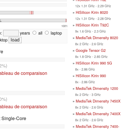
12x 1.31 GHz - 2.29 GHz
»
HiSilicon Kirin 8020
12x 1.31 GHz - 2.28 GHz
%
»
HiSilicon Kirin T92C
100%
9x 1.6 GHz - 2.3 GHz
e:
years
all
laptop
»
MediaTek Dimensity 8020
ktop
8x 2 GHz - 2.6 GHz
»
Google Tensor G2
re
8x 1.8 GHz - 2.85 GHz
»
HiSilicon Kirin 990 5G
2%)
8x - 2.86 GHz
tableau de comparaison
»
HiSilicon Kirin 990
8x - 2.86 GHz
»
MediaTek Dimensity 1200
8x 2 GHz - 3 GHz
0%)
»
MediaTek Dimensity 7450X
tableau de comparaison
8x 2 GHz - 2.6 GHz
»
MediaTek Dimensity 7400X
t Single-Core
8x 2 GHz - 2.6 GHz
»
MediaTek Dimensity 7400-