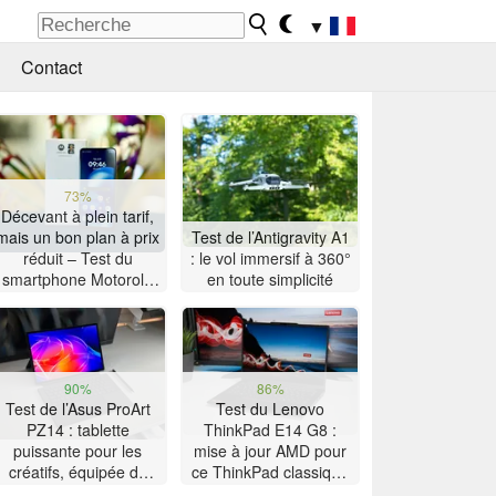
▼
Contact
73%
Décevant à plein tarif,
mais un bon plan à prix
Test de l’Antigravity A1
réduit – Test du
: le vol immersif à 360°
smartphone Motorola
en toute simplicité
Moto G47
90%
86%
Test de l’Asus ProArt
Test du Lenovo
PZ14 : tablette
ThinkPad E14 G8 :
puissante pour les
mise à jour AMD pour
créatifs, équipée du
ce ThinkPad classique
Snapdragon X2 Elite
à la grosse autonomie