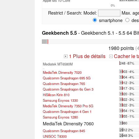
Apple M5 10-Core
0%
Restrict / Search:
Model:
Max. ag
smartphone
des
Geekbench 5.5
- Geekbench 5.1 - 5.5 64 Bi
1980 points
(
1 Plus de détails
Cacher le 
+
-
248 -87%
Mediatek MT6580M
...
1903 -4%
MediaTek Dimensity 7020
1904 -4%
Qualcomm Snapdragon 695 5G
1912 -3%
Qualcomm Snapdragon 765
1917 -3%
Qualcomm Snapdragon 6s Gen 3
1920 -3%
HiSilicon Kirin 810
1922 -3%
Samsung Exynos 1330
1922 -3%
MediaTek Dimensity 7350 Pro 5G
1954 -1%
Qualcomm Snapdragon 4 Gen 1
1955 -1%
Samsung Exynos 1280
MediaTek Dimensity 7060
1980
2012 2%
Qualcomm Snapdragon 845
2048 3%
UNISOC T8300