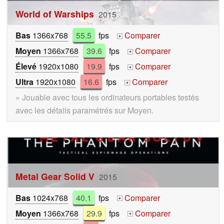
World of Warships
2015
Bas
1366x768
55.5
fps
Comparer
+
Moyen
1366x768
39.6
fps
Comparer
+
Élevé
1920x1080
19.9
fps
Comparer
+
Ultra
1920x1080
16.6
fps
Comparer
+
» Jouable avec tous les ordinateurs portables testés
avec les détails paramétrés sur Moyen.
Metal Gear Solid V
2015
Bas
1024x768
40.1
fps
Comparer
+
Moyen
1366x768
29.9
fps
Comparer
+