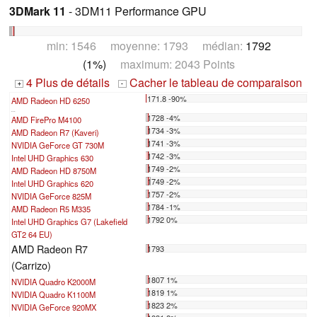
3DMark 11
- 3DM11 Performance GPU
min: 1546 moyenne: 1793 médian:
1792
(1%)
maximum: 2043 Points
4 Plus de détails
Cacher le tableau de comparaison
+
-
171.8 -90%
AMD Radeon HD 6250
...
1728 -4%
AMD FirePro M4100
1734 -3%
AMD Radeon R7 (Kaveri)
1741 -3%
NVIDIA GeForce GT 730M
1742 -3%
Intel UHD Graphics 630
1749 -2%
AMD Radeon HD 8750M
1749 -2%
Intel UHD Graphics 620
1757 -2%
NVIDIA GeForce 825M
1784 -1%
AMD Radeon R5 M335
1792 0%
Intel UHD Graphics G7 (Lakefield
GT2 64 EU)
AMD Radeon R7
1793
(Carrizo)
1807 1%
NVIDIA Quadro K2000M
1819 1%
NVIDIA Quadro K1100M
1823 2%
NVIDIA GeForce 920MX