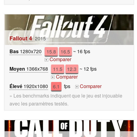
Fallout 4
2015
Bas
1280x720
15.8
16.5
~ 16 fps
Comparer
+
Moyen
1366x768
11.5
12.3
~ 12 fps
Comparer
+
Élevé
1920x1080
6.1
fps
Comparer
+
» Les benchmarks indiquent que le jeu est injouable
avec les paramètres testés.