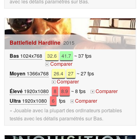
avec les détails paramétrés sur Bas.
Battlefield Hardline
2015
Bas
1024x768
32.6
41.7
~ 37 fps
Comparer
+
Moyen
1366x768
26.4
27
~ 27 fps
Comparer
+
Élevé
1920x1080
8
8.9
~ 8 fps
Comparer
+
Ultra
1920x1080
6
fps
Comparer
+
» Jouable avec la plupart des ordinateurs portables
testés avec les détails paramétrés sur Bas.