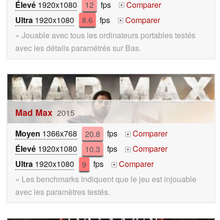
Élevé
1920x1080
12
fps
Comparer
+
Ultra
1920x1080
8.6
fps
Comparer
+
» Jouable avec tous les ordinateurs portables testés
avec les détails paramétrés sur Bas.
Mad Max
2015
Moyen
1366x768
20.8
fps
Comparer
+
Élevé
1920x1080
10.3
fps
Comparer
+
Ultra
1920x1080
9
fps
Comparer
+
» Les benchmarks indiquent que le jeu est injouable
avec les paramètres testés.