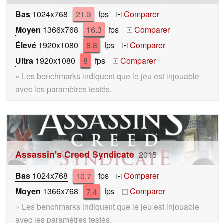
Bas
1024x768
21.3
fps
Comparer
+
Moyen
1366x768
16.3
fps
Comparer
+
Élevé
1920x1080
8.8
fps
Comparer
+
Ultra
1920x1080
8
fps
Comparer
+
» Les benchmarks indiquent que le jeu est injouable
avec les paramètres testés.
Assassin's Creed Syndicate
2015
Bas
1024x768
10.7
fps
Comparer
+
Moyen
1366x768
7.4
fps
Comparer
+
» Les benchmarks indiquent que le jeu est injouable
avec les paramètres testés.