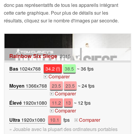
donc pas représentatifs de tous les appareils intégrant
cette carte graphique. Pour plus de détails sur les
résultats, cliquez sur le nombre d'images par seconde.
Rainbow Six Siege
2015
Bas
1024x768
34.2 (!)
38.5
~ 36 fps
Comparer
+
Moyen
1366x768
23.5
23.5
~ 24 fps
Comparer
+
Élevé
1920x1080
11.2
13
~ 12 fps
Comparer
+
Ultra
1920x1080
10.1
fps
Comparer
+
» Jouable avec la plupart des ordinateurs portables