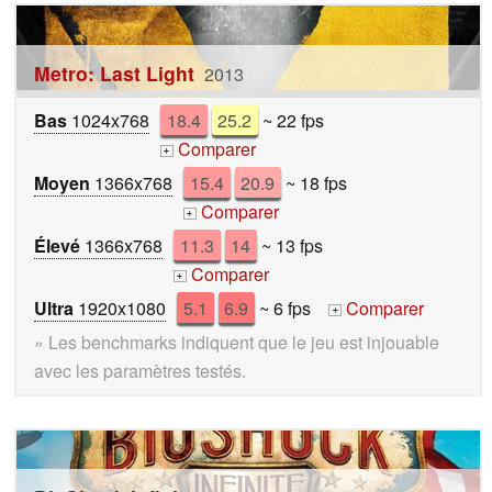
Metro: Last Light
2013
Bas
1024x768
18.4
25.2
~ 22 fps
Comparer
+
Moyen
1366x768
15.4
20.9
~ 18 fps
Comparer
+
Élevé
1366x768
11.3
14
~ 13 fps
Comparer
+
Ultra
1920x1080
5.1
6.9
~ 6 fps
Comparer
+
» Les benchmarks indiquent que le jeu est injouable
avec les paramètres testés.