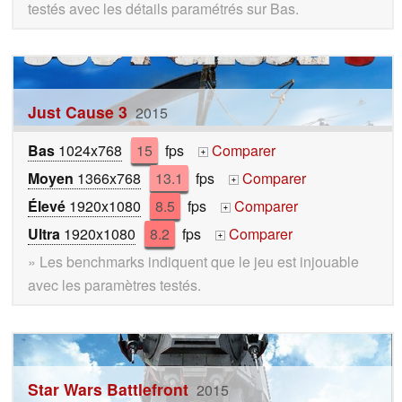
testés avec les détails paramétrés sur Bas.
Just Cause 3
2015
Bas
1024x768
15
fps
Comparer
+
Moyen
1366x768
13.1
fps
Comparer
+
Élevé
1920x1080
8.5
fps
Comparer
+
Ultra
1920x1080
8.2
fps
Comparer
+
» Les benchmarks indiquent que le jeu est injouable
avec les paramètres testés.
Star Wars Battlefront
2015