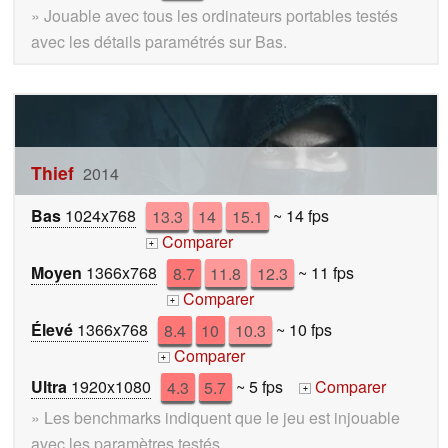
» Jouable avec tous les ordinateurs portables testés
avec les détails paramétrés sur Bas.
Thief
2014
Bas
1024x768
13.3
14
15.1
~ 14 fps
Comparer
+
Moyen
1366x768
8.7
11.8
12.3
~ 11 fps
Comparer
+
Élevé
1366x768
8.4
10
10.3
~ 10 fps
Comparer
+
Ultra
1920x1080
4.3
5.7
~ 5 fps
Comparer
+
» Les benchmarks indiquent que le jeu est injouable
avec les paramètres testés.