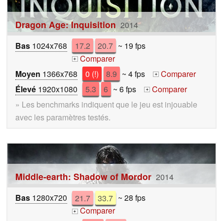
Dragon Age: Inquisition
2014
Bas
1024x768
17.2
20.7
~ 19 fps
Comparer
+
Moyen
1366x768
0 (!)
8.9
~ 4 fps
Comparer
+
Élevé
1920x1080
5.3
6
~ 6 fps
Comparer
+
» Les benchmarks indiquent que le jeu est injouable
avec les paramètres testés.
Middle-earth: Shadow of Mordor
2014
Bas
1280x720
21.7
33.7
~ 28 fps
Comparer
+