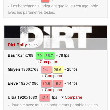
» Les benchmarks indiquent que le jeu est injouable
avec les paramètres testés.
Dirt Rally
2015
Bas
1024x768
70
85.7
~ 78 fps
Comparer
+
Moyen
1366x768
24.1
26.6
~ 25 fps
Comparer
+
Élevé
1920x1080
12.8
15.2
~ 14 fps
Comparer
+
Ultra
1920x1080
12.5
fps
Comparer
+
» Jouable avec tous les ordinateurs portables testés