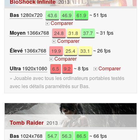
BioShock Infinite
2013
Bas
1280x720
43.6
46.9
61.9
~ 51 fps
Comparer
+
Moyen
1366x768
24.8
31.8
37.7
~ 31 fps
Comparer
+
Élevé
1366x768
19.9
25.4
33.1
~ 26 fps
Comparer
+
Ultra
1920x1080
6.5
9.2
~ 8 fps
Comparer
+
» Jouable avec tous les ordinateurs portables testés
avec les détails paramétrés sur Bas.
Tomb Raider
2013
Bas
1024x768
54.7
56.3
86.5
~ 66 fps