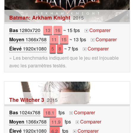
Batman: Arkham Knight
2015
Bas
1280x720
13
16
~ 15 fps
Comparer
+
Moyen
1366x768
11
15
~ 13 fps
Comparer
+
Élevé
1920x1080
5
8
~ 7 fps
Comparer
+
» Les benchmarks indiquent que le jeu est injouable
avec les paramètres testés.
The Witcher 3
2015
Bas
1024x768
18.1
fps
Comparer
+
Moyen
1366x768
11.9
fps
Comparer
+
Élevé
1920x1080
6.2
fps
Comparer
+