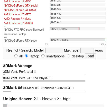
1831 2%
AMD Radeon R5 M255
1843 3%
NVIDIA GeForce GTX 560M
1846 3%
NVIDIA GeForce GT 645M
1858 4%
AMD Radeon R7 M270
1891 5%
AMD Radeon R7 M260
1903 6%
AMD Radeon R7 M260X
...
68271 3708%
NVIDIA RTX PRO 5000 Blackwell
Generation Laptop
max:
129772 7138%
NVIDIA GeForce RTX 5090
0%
100%
Restrict / Search:
Model:
Max. age:
years
all
laptop
smartphone
desktop
3DMark Vantage
3DM Vant. Perf. total
+
3DM Vant. Perf. GPU no PhysX
+
3DMark 06
3DMark 06 - Standard 1280x1024
+
Unigine Heaven 2.1
- Heaven 2.1 high