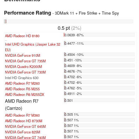
Performance Rating
- 3DMark 11 + Fire Strike + Time Spy
0.5 pt
(2%)
0.0639 -87%
AMD Radeon HD 8180
...
0.4477 -11%
Intel UHD Graphics (Jasper Lake 32
EU)
0.4504 -10%
NVIDIA GeForce 910M
0.451 -10%
NVIDIA GeForce GT 735M
0.4609 -8%
NVIDIA Quadro K2000M
0.4676 -7%
NVIDIA GeForce GT 730M
0.4702 -6%
Intel HD Graphics 630
0.4702 -6%
AMD Radeon R7 M260
0.4762 -5%
AMD Radeon R5 M255
0.4911 -2%
AMD Radeon R6 M255DX
AMD Radeon R7
0.501
(Carrizo)
0.505 1%
AMD Radeon R7 M360
0.507 1%
AMD Radeon HD 8730M
0.507 1%
NVIDIA GeForce GT 645M
0.507 1%
NVIDIA GeForce 825M
0.507 1%
NVIDIA GeForce GT 740M