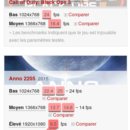
Call of Duty: Black Ops 3
2015
Bas
1024x768
24
fps
Comparer
+
Moyen
1366x768
16.4
fps
Comparer
+
» Les benchmarks indiquent que le jeu est injouable
avec les paramètres testés.
Anno 2205
2015
Bas
1024x768
22.4
25
~ 24 fps
Comparer
+
Moyen
1366x768
13.7
14.6
~ 14 fps
Comparer
+
Élevé
1920x1080
6.5
fps
Comparer
+