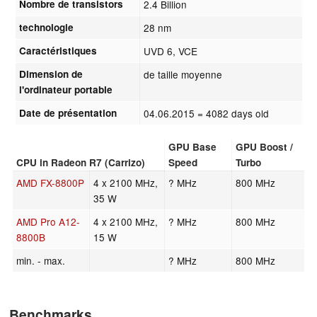
Nombre de transistors
2.4 Billion
technologie
28 nm
Caractéristiques
UVD 6, VCE
Dimension de
de taille moyenne
l'ordinateur portable
Date de présentation
04.06.2015
= 4082 days old
GPU Base
GPU Boost /
CPU in Radeon R7 (Carrizo)
Speed
Turbo
AMD FX-8800P
4 x 2100 MHz,
? MHz
800 MHz
35 W
AMD Pro A12-
4 x 2100 MHz,
? MHz
800 MHz
8800B
15 W
min. - max.
? MHz
800 MHz
Benchmarks