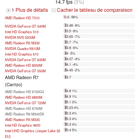
14.7 fps
(3%)
1 Plus de détails
Cacher le tableau de comparaison
+
-
0.6 -96%
AMD Radeon HD 7310
...
13.48 -8%
NVIDIA GeForce GT 540M
13.5 -8%
Intel HD Graphics 510
13.65 -7%
NVIDIA NVS 5200M
13.7 -7%
AMD Radeon R5 M330
13.8 -6%
NVIDIA Quadro K610M
14 -5%
Intel HD Graphics 610
14.07 -4%
NVIDIA GeForce GT 635M
14.1 -4%
AMD Radeon HD 8550M
14.45 -2%
NVIDIA GeForce GT 550M
AMD Radeon R7
14.7
(Carrizo)
14.8 1%
AMD Radeon HD 6720G2
14.9 1%
AMD Radeon HD 6850M
15.1 3%
NVIDIA GeForce GT 720M
15.23 4%
AMD Radeon HD 6750M
15.3 4%
AMD Radeon R6 M340DX
15.3 4%
AMD Radeon R5 M335
15.3 4%
Intel HD Graphics 4600
15.4 5%
Intel UHD Graphics (Jasper Lake 32
EU)