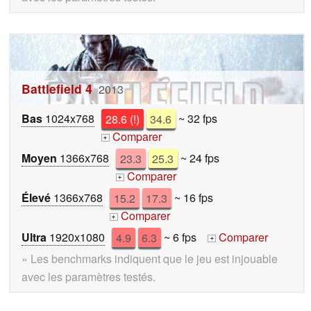
Battlefield 4
2013
Bas
1024x768
28.6 (!)
34.6
~ 32 fps
Comparer
+
Moyen
1366x768
23.3
25.3
~ 24 fps
Comparer
+
Élevé
1366x768
15.2
17.3
~ 16 fps
Comparer
+
Ultra
1920x1080
4.9
6.3
~ 6 fps
Comparer
+
» Les benchmarks indiquent que le jeu est injouable
avec les paramètres testés.