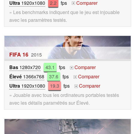
Ultra
1920x1080
2.2
fps
Comparer
+
» Les benchmarks indiquent que le jeu est injouable
avec les paramètres testés.
FIFA 16
2015
Bas
1280x720
43.1
fps
Comparer
+
Élevé
1366x768
37.6
fps
Comparer
+
Ultra
1920x1080
19.3
fps
Comparer
+
» Jouable avec tous les ordinateurs portables testés
avec les détails paramétrés sur Élevé.