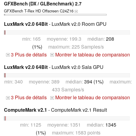
GFXBench (DX / GLBenchmark) 2.7
GFXBench T-Rex HD Offscreen C24Z16
+
LuxMark v2.0 64Bit
- LuxMark v2.0 Room GPU
min: 165 moyenne: 199.3 médian:
208
(1%)
maximum: 225 Samples/s
3 Plus de détails
Montrer le tableau de comparaison
+
+
LuxMark v2.0 64Bit
- LuxMark v2.0 Sala GPU
min: 340 moyenne: 389 médian:
394 (1%)
maximum:
433 Samples/s
3 Plus de détails
Montrer le tableau de comparaison
+
+
ComputeMark v2.1
- ComputeMark v2.1 Result
min: 1125 moyenne: 1351 médian:
1345
(1%)
maximum: 1583 points