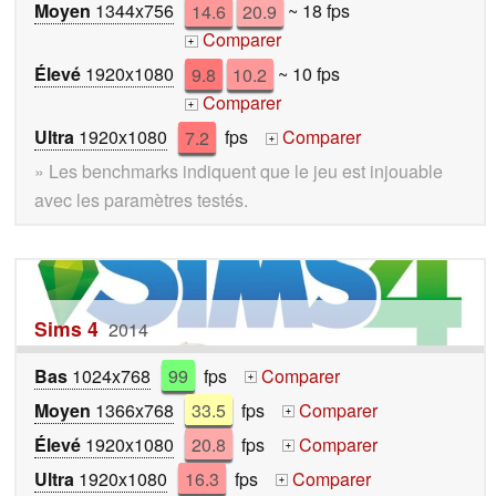
Moyen
1344x756
14.6
20.9
~ 18 fps
Comparer
+
Élevé
1920x1080
9.8
10.2
~ 10 fps
Comparer
+
Ultra
1920x1080
7.2
fps
Comparer
+
» Les benchmarks indiquent que le jeu est injouable
avec les paramètres testés.
Sims 4
2014
Bas
1024x768
99
fps
Comparer
+
Moyen
1366x768
33.5
fps
Comparer
+
Élevé
1920x1080
20.8
fps
Comparer
+
Ultra
1920x1080
16.3
fps
Comparer
+