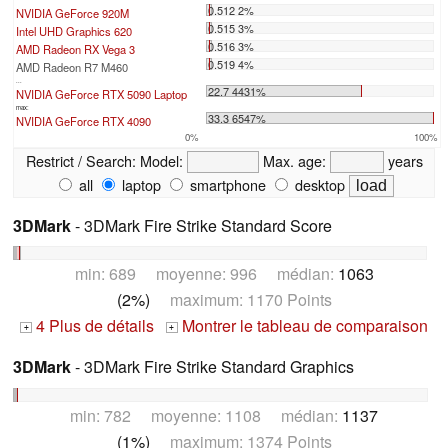
0.512 2%
NVIDIA GeForce 920M
0.515 3%
Intel UHD Graphics 620
0.516 3%
AMD Radeon RX Vega 3
0.519 4%
AMD Radeon R7 M460
...
22.7 4431%
NVIDIA GeForce RTX 5090 Laptop
max:
33.3 6547%
NVIDIA GeForce RTX 4090
0%
100%
Restrict / Search:
Model:
Max. age:
years
all
laptop
smartphone
desktop
3DMark
- 3DMark Fire Strike Standard Score
min: 689 moyenne: 996 médian:
1063
(2%)
maximum: 1170 Points
4 Plus de détails
Montrer le tableau de comparaison
+
+
3DMark
- 3DMark Fire Strike Standard Graphics
min: 782 moyenne: 1108 médian:
1137
(1%)
maximum: 1374 Points