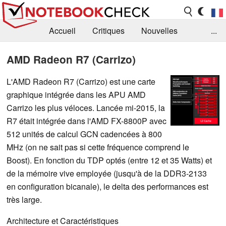
Accueil
Critiques
Nouvelles
...
FAQ
Bibliothèque
Guide d'achat
AMD Radeon R7 (Carrizo)
Recherche
Contact
L'AMD Radeon R7 (Carrizo) est une carte
graphique intégrée dans les APU AMD
Carrizo les plus véloces. Lancée mi-2015, la
R7 était intégrée dans l'AMD FX-8800P avec
512 unités de calcul GCN cadencées à 800
MHz (on ne sait pas si cette fréquence comprend le
Boost). En fonction du TDP optés (entre 12 et 35 Watts) et
de la mémoire vive employée (jusqu'à de la DDR3-2133
en configuration bicanale), le delta des performances est
très large.
Architecture et Caractéristiques