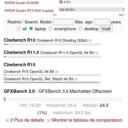
15.4 5%
NVIDIA Quadro K1000M
...
532 3519%
NVIDIA Quadro RTX 5000 (Laptop)
0%
100%
Restrict / Search:
Model:
Max. age:
years
all
laptop
smartphone
desktop
Cinebench R10
Cinebench R10 Shading (32bit)
+
Cinebench R11.5
Cinebench R11.5 OpenGL 64 Bit
+
Cinebench R15
Cinebench R15 OpenGL 64 Bit
+
Cinebench R15 OpenGL Ref. Match 64 Bit
+
GFXBench 3.0
- GFXBench 3.0 Manhattan Offscreen
min: 19.63 moyenne: 24.5 médian:
24.5
(1%)
maximum: 29.3 fps
2 Plus de détails
Montrer le tableau de comparaison
+
+