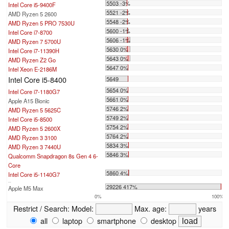
5503 -3%
Intel Core i5-9400F
5521 -2%
AMD Ryzen 5 2600
5548 -2%
AMD Ryzen 5 PRO 7530U
5600 -1%
Intel Core i7-8700
5606 -1%
AMD Ryzen 7 5700U
5630 0%
Intel Core i7-11390H
5643 0%
AMD Ryzen Z2 Go
5647 0%
Intel Xeon E-2186M
Intel Core i5-8400
5649
5654 0%
Intel Core i7-1180G7
5661 0%
Apple A15 Bionic
5746 2%
AMD Ryzen 5 5625C
5749 2%
Intel Core i5-8500
5754 2%
AMD Ryzen 5 2600X
5764 2%
AMD Ryzen 3 3100
5834 3%
AMD Ryzen 3 7440U
5846 3%
Qualcomm Snapdragon 8s Gen 4 6-
Core
5860 4%
Intel Core i5-1140G7
...
29226 417%
Apple M5 Max
0%
100%
Restrict / Search:
Model:
Max. age:
years
all
laptop
smartphone
desktop