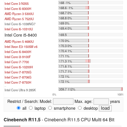
168 -1%
Intel Core 3 N355
168.6 -1%
Intel Core i5-8300H
168.7 0%
AMD Ryzen 3 5300U
168.8 0%
AMD Ryzen 5 7520U
169 0%
Intel Core i5-1038NG7
169.4 0%
Intel Core i5-10310U
Intel Core i5-8400
169.5
170 0%
AMD Ryzen 5 4680U
170.3 0%
Intel Xeon E3-1505M v6
170.4 1%
Intel Core i5-8400H
171 1%
Intel Core i3-9100F
171.3 1%
Intel Core i7-7700
171.6 1%
Intel Core i5-10200H
171.7 1%
Intel Core i7-8705G
172 1%
Intel Core i7-8706G
172 1%
Intel Core i7-8750H
...
359.7 112%
Intel Core Ultra 9 285K
0%
100%
Restrict / Search:
Model:
Max. age:
years
all
laptop
smartphone
desktop
Cinebench R11.5
- Cinebench R11.5 CPU Multi 64 Bit