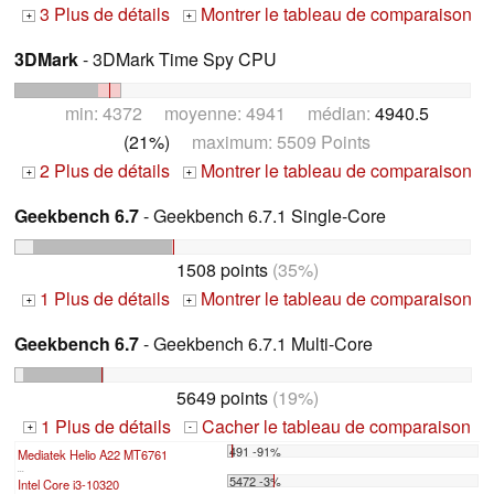
3 Plus de détails
Montrer le tableau de comparaison
+
+
3DMark
- 3DMark Time Spy CPU
min: 4372 moyenne: 4941 médian:
4940.5
(21%)
maximum: 5509 Points
2 Plus de détails
Montrer le tableau de comparaison
+
+
Geekbench 6.7
- Geekbench 6.7.1 Single-Core
1508 points
(35%)
1 Plus de détails
Montrer le tableau de comparaison
+
+
Geekbench 6.7
- Geekbench 6.7.1 Multi-Core
5649 points
(19%)
1 Plus de détails
Cacher le tableau de comparaison
+
-
491 -91%
Mediatek Helio A22 MT6761
...
5472 -3%
Intel Core i3-10320