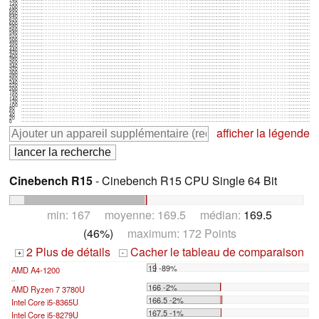
720
700
680
660
640
620
600
580
560
540
520
500
480
460
440
420
400
380
360
340
320
300
280
260
240
220
200
180
160
140
120
100
80
60
40
20
0
afficher la légende
Cinebench R15
- Cinebench R15 CPU Single 64 Bit
min: 167 moyenne: 169.5 médian:
169.5
(46%)
maximum: 172 Points
2 Plus de détails
Cacher le tableau de comparaison
+
-
19 -89%
AMD A4-1200
...
166 -2%
AMD Ryzen 7 3780U
166.5 -2%
Intel Core i5-8365U
167.5 -1%
Intel Core i5-8279U