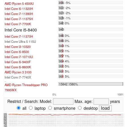
896 -5%
AMD Ryzen 5 4500U
922 -2%
Intel Core i5-11320H
923 -2%
Intel Core i7-11390H
929 -1%
Intel Core i7-11375H
940 0%
Intel Core i7-7700K
Intel Core i5-8400
943
946 0%
Intel Core i7-11370H
946 0%
Intel Core Ultra 5 115U
949 1%
Intel Core i3-10320
950 1%
Intel Core i5-8500
957 1%
Intel Core i7-10710U
984 4%
Intel Core i5-9400F
990 5%
Intel Core i5-8600K
991 5%
AMD Ryzen 3 3100
991 5%
Intel Core i7-7740X
...
15842 1580%
AMD Ryzen Threadripper PRO
7995WX
0%
100%
Restrict / Search:
Model:
Max. age:
years
all
laptop
smartphone
desktop
940
920
900
880
860
840
820
800
780
760
740