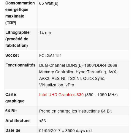
Consommation
65 Watt(s)
énergétique
maximale
(TDP)
Lithographie
14 nm
(procédé de
fabrication)
Socket
FCLGA1151
Fonctionnalités
Dual-Channel DDR3(L)-1600/DDR4-2666
Memory Controller, HyperThreading, AVX,
AVX2, AES-NI, TSX-NI, Quick Sync,
Virtualization, vPro
Carte
Intel UHD Graphics 630
(350 - 1050 MHz)
graphique
64 Bit
Prend en charge les instructions 64 Bit
Architecture
x86
Date de
01/05/2017
= 3500 days old