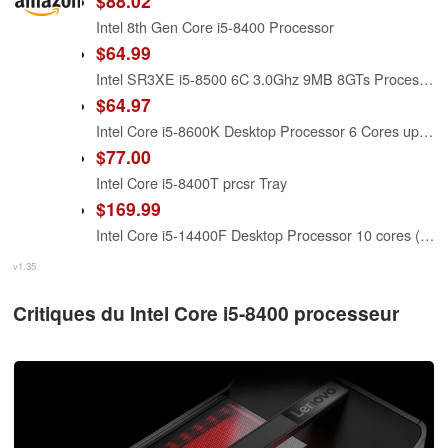
$88.02
Intel 8th Gen Core i5-8400 Processor
$64.99
Intel SR3XE i5-8500 6C 3.0Ghz 9MB 8GTs Processor (Renewed)
$64.97
Intel Core i5-8600K Desktop Processor 6 Cores up to 4.3 GHz Unlocked LGA 1151 300 Series 95W (Renewed)
$77.00
Intel Core i5-8400T prcsr Tray
$169.99
Intel Core i5-14400F Desktop Processor 10 cores (6 P-cores + 4 E-cores) up to 4.7 GHz
v1.35
Critiques du Intel Core i5-8400 processeur