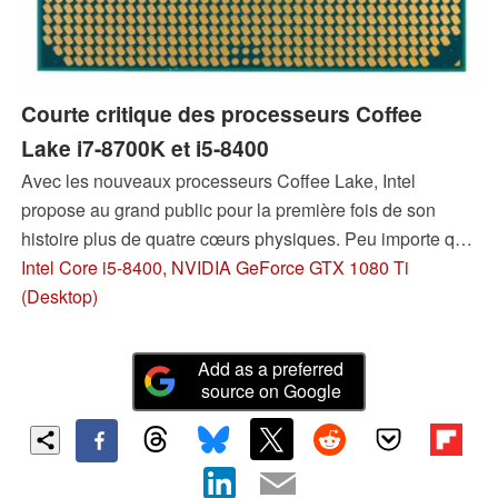
Courte critique des processeurs Coffee
Lake i7-8700K et i5-8400
Avec les nouveaux processeurs Coffee Lake, Intel
propose au grand public pour la première fois de son
histoire plus de quatre cœurs physiques. Peu importe que
l’on considère que ce soit une réponse aux Ryzen d’AMD,
Intel Core i5-8400, NVIDIA GeForce GTX 1080 Ti
Coffee Lake combine des vitesses élevées avec plus de
(Desktop)
cœurs que par le passé, méritant ainsi une
recommandation d’achat.
Add as a preferred
source on Google