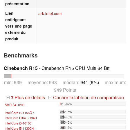
présentation
Lien
ark.intel.com
redirigeant
vers une page
externe du
produit
Benchmarks
Cinebench R15
- Cinebench R15 CPU Multi 64 Bit
min: 939 moyenne: 943 médian:
941 (6%)
maximum:
949 Points
3 Plus de détails
Cacher le tableau de comparaison
+
-
31 -97%
AMD A4-1200
...
892 -5%
Intel Core i5-1155G7
894 -5%
Intel Core Ultra 5 134U
895 -5%
Intel Core i3-10100
895 -5%
Intel Core i5-11300H