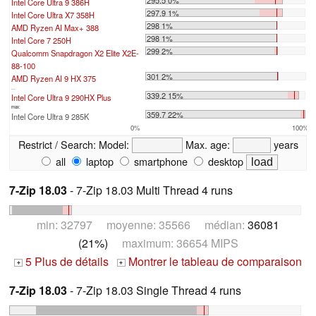
295.5 0%
Intel Core Ultra 9 386H
297.9 1%
Intel Core Ultra X7 358H
298 1%
AMD Ryzen AI Max+ 388
298 1%
Intel Core 7 250H
299 2%
Qualcomm Snapdragon X2 Elite X2E-
88-100
301 2%
AMD Ryzen AI 9 HX 375
...
339.2 15%
Intel Core Ultra 9 290HX Plus
max:
359.7 22%
Intel Core Ultra 9 285K
0%
100%
Restrict / Search:
Model:
Max. age:
years
all
laptop
smartphone
desktop
7-Zip 18.03
- 7-Zip 18.03 Multi Thread 4 runs
min: 32797 moyenne: 35566 médian:
36081
(21%)
maximum: 36654 MIPS
5 Plus de détails
Montrer le tableau de comparaison
+
+
7-Zip 18.03
- 7-Zip 18.03 Single Thread 4 runs