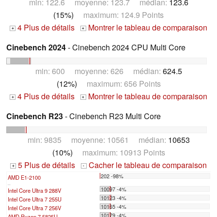
min: 122.6 moyenne: 123.7 médian:
123.6
(15%)
maximum: 124.9 Points
4 Plus de détails
Montrer le tableau de comparaison
+
+
Cinebench 2024
- Cinebench 2024 CPU Multi Core
min: 600 moyenne: 626 médian:
624.5
(12%)
maximum: 656 Points
4 Plus de détails
Montrer le tableau de comparaison
+
+
Cinebench R23
- Cinebench R23 Multi Core
min: 9835 moyenne: 10561 médian:
10653
(10%)
maximum: 10913 Points
5 Plus de détails
Cacher le tableau de comparaison
+
-
202 -98%
AMD E1-2100
...
10097 -4%
Intel Core Ultra 9 288V
10123 -4%
Intel Core Ultra 7 255U
10165 -4%
Intel Core Ultra 7 256V
10179 -4%
AMD Ryzen 7 5825U