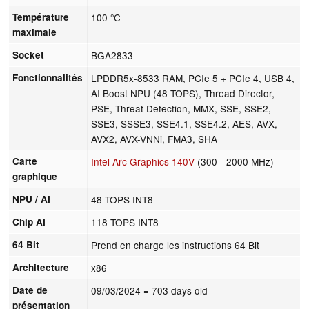
Température
100 °C
maximale
Socket
BGA2833
Fonctionnalités
LPDDR5x-8533 RAM, PCIe 5 + PCIe 4, USB 4,
AI Boost NPU (48 TOPS), Thread Director,
PSE, Threat Detection, MMX, SSE, SSE2,
SSE3, SSSE3, SSE4.1, SSE4.2, AES, AVX,
AVX2, AVX-VNNi, FMA3, SHA
Carte
Intel Arc Graphics 140V
(300 - 2000 MHz)
graphique
NPU / AI
48 TOPS INT8
Chip AI
118 TOPS INT8
64 Bit
Prend en charge les instructions 64 Bit
Architecture
x86
Date de
09/03/2024
= 703 days old
présentation