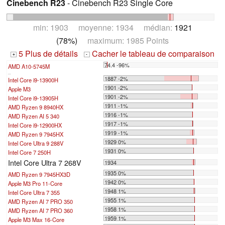
Cinebench R23
- Cinebench R23 Single Core
min: 1903 moyenne: 1934 médian:
1921
(78%)
maximum: 1985 Points
5 Plus de détails
Cacher le tableau de comparaison
+
-
74.4 -96%
AMD A10-5745M
...
1887 -2%
Intel Core i9-13900H
1901 -2%
Apple M3
1901 -2%
Intel Core i9-13905H
1911 -1%
AMD Ryzen 9 8940HX
1916 -1%
AMD Ryzen AI 5 340
1917 -1%
Intel Core i9-12900HX
1919 -1%
AMD Ryzen 9 7945HX
1929 0%
Intel Core Ultra 9 288V
1931 0%
Intel Core 7 250H
Intel Core Ultra 7 268V
1934
1935 0%
AMD Ryzen 9 7945HX3D
1942 0%
Apple M3 Pro 11-Core
1948 1%
Intel Core Ultra 7 355
1955 1%
AMD Ryzen AI 7 PRO 350
1958 1%
AMD Ryzen AI 7 PRO 360
1959 1%
Apple M3 Max 16-Core