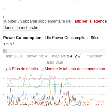
1
0
afficher la légende
Power Consumption
- Idle Power Consumption 150cd
1min *
min: 2.83 moyenne: 4 médian:
3.4 (2%)
maximum:
5.92 Watt
6 Plus de détails
Montrer le tableau de comparaison
+
+
6
5
4
3