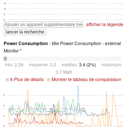
15
10
5
0
afficher la légende
Power Consumption
- Idle Power Consumption - external
Monitor *
min: 2.39 moyenne: 3.2 médian:
3.4 (2%)
maximum:
3.7 Watt
6 Plus de détails
Montrer le tableau de comparaison
+
+
5
4
3
2