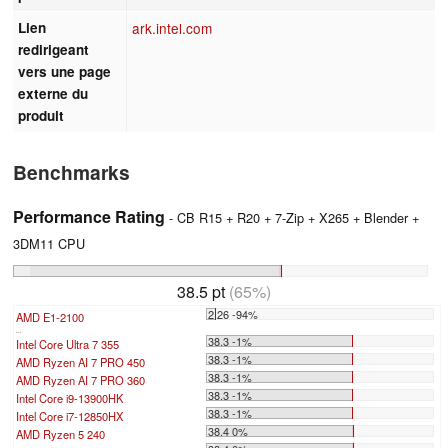
Lien
ark.intel.com
redirigeant
vers une page
externe du
produit
Benchmarks
Performance Rating
- CB R15 + R20 + 7-Zip + X265 + Blender +
3DM11 CPU
38.5 pt
(65%)
2.26 -94%
AMD E1-2100
...
38.3 -1%
Intel Core Ultra 7 355
38.3 -1%
AMD Ryzen AI 7 PRO 450
38.3 -1%
AMD Ryzen AI 7 PRO 360
38.3 -1%
Intel Core i9-13900HK
38.3 -1%
Intel Core i7-12850HX
38.4 0%
AMD Ryzen 5 240