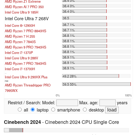
38.4 0%
AMD Ryzen Z1 Extreme
38.4 0%
AMD Ryzen AI 7 PRO 350
38.4 0%
Intel Core Ultra 9 185H
Intel Core Ultra 7 268V
38.5
38.7 1%
Intel Core i9-12900H
38.7 1%
AMD Ryzen 7 PRO 8840HS
38.8 1%
AMD Ryzen 7 H 255
38.8 1%
AMD Ryzen 7 7840S
38.8 1%
AMD Ryzen 9 PRO 7940HS
38.8 1%
Intel Core i7-1370P
38.9 1%
Intel Core Ultra 9 288V
38.9 1%
AMD Ryzen 7 PRO 7840HS
38.9 1%
Intel Core i7-13700H
...
49.2 28%
Intel Core Ultra 9 290HX Plus
max:
59.5 55%
AMD Ryzen Threadripper PRO
7995WX
0%
100%
Restrict / Search:
Model:
Max. age:
years
all
laptop
smartphone
desktop
Cinebench 2024
- Cinebench 2024 CPU Single Core