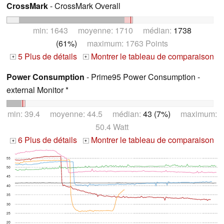
CrossMark
- CrossMark Overall
min: 1643 moyenne: 1710 médian:
1738
(61%)
maximum: 1763 Points
5 Plus de détails
Montrer le tableau de comparaison
+
+
Power Consumption
- Prime95 Power Consumption -
external Monitor *
min: 39.4 moyenne: 44.5 médian:
43 (7%)
maximum:
50.4 Watt
6 Plus de détails
Montrer le tableau de comparaison
+
+
55
50
45
40
35
30
25
20