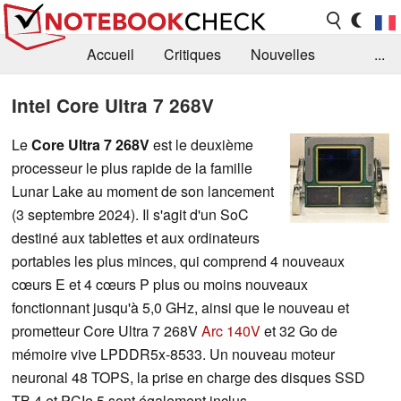
Accueil
Critiques
Nouvelles
...
FAQ
Bibliothèque
Guide d'achat
Intel Core Ultra 7 268V
Recherche
Contact
Le
Core Ultra 7 268V
est le deuxième
processeur le plus rapide de la famille
Lunar Lake au moment de son lancement
(3 septembre 2024). Il s'agit d'un SoC
destiné aux tablettes et aux ordinateurs
portables les plus minces, qui comprend 4 nouveaux
cœurs E et 4 cœurs P plus ou moins nouveaux
fonctionnant jusqu'à 5,0 GHz, ainsi que le nouveau et
prometteur Core Ultra 7 268V
Arc 140V
et 32 Go de
mémoire vive LPDDR5x-8533. Un nouveau moteur
neuronal 48 TOPS, la prise en charge des disques SSD
TB 4 et PCIe 5 sont également inclus.