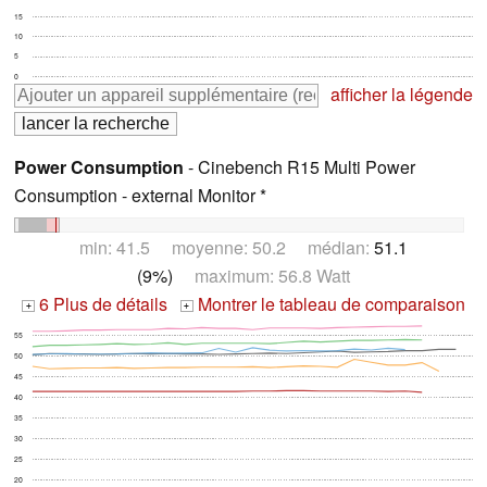
15
10
5
0
afficher la légende
Power Consumption
- Cinebench R15 Multi Power
Consumption - external Monitor *
min: 41.5 moyenne: 50.2 médian:
51.1
(9%)
maximum: 56.8 Watt
6 Plus de détails
Montrer le tableau de comparaison
+
+
55
50
45
40
35
30
25
20