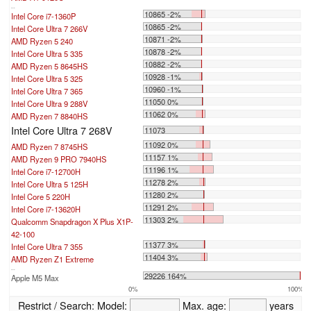
...
10865 -2%
Intel Core i7-1360P
10865 -2%
Intel Core Ultra 7 266V
10871 -2%
AMD Ryzen 5 240
10878 -2%
Intel Core Ultra 5 335
10882 -2%
AMD Ryzen 5 8645HS
10928 -1%
Intel Core Ultra 5 325
10960 -1%
Intel Core Ultra 7 365
11050 0%
Intel Core Ultra 9 288V
11062 0%
AMD Ryzen 7 8840HS
Intel Core Ultra 7 268V
11073
11092 0%
AMD Ryzen 7 8745HS
11157 1%
AMD Ryzen 9 PRO 7940HS
11196 1%
Intel Core i7-12700H
11278 2%
Intel Core Ultra 5 125H
11280 2%
Intel Core 5 220H
11291 2%
Intel Core i7-13620H
11303 2%
Qualcomm Snapdragon X Plus X1P-
42-100
11377 3%
Intel Core Ultra 7 355
11404 3%
AMD Ryzen Z1 Extreme
...
29226 164%
Apple M5 Max
0%
100%
Restrict / Search:
Model:
Max. age:
years