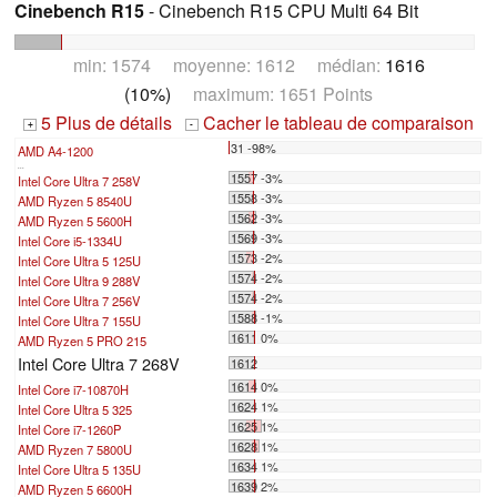
Cinebench R15
- Cinebench R15 CPU Multi 64 Bit
min: 1574 moyenne: 1612 médian:
1616
(10%)
maximum: 1651 Points
5 Plus de détails
Cacher le tableau de comparaison
+
-
31 -98%
AMD A4-1200
...
1557 -3%
Intel Core Ultra 7 258V
1558 -3%
AMD Ryzen 5 8540U
1562 -3%
AMD Ryzen 5 5600H
1569 -3%
Intel Core i5-1334U
1573 -2%
Intel Core Ultra 5 125U
1574 -2%
Intel Core Ultra 9 288V
1574 -2%
Intel Core Ultra 7 256V
1588 -1%
Intel Core Ultra 7 155U
1611 0%
AMD Ryzen 5 PRO 215
Intel Core Ultra 7 268V
1612
1614 0%
Intel Core i7-10870H
1624 1%
Intel Core Ultra 5 325
1625 1%
Intel Core i7-1260P
1628 1%
AMD Ryzen 7 5800U
1634 1%
Intel Core Ultra 5 135U
1639 2%
AMD Ryzen 5 6600H