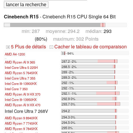
Cinebench R15
- Cinebench R15 CPU Single 64 Bit
min: 287 moyenne: 294.2 médian:
293
(80%)
maximum: 302 Points
5 Plus de détails
Cacher le tableau de comparaison
+
-
19 -94%
AMD A4-1200
...
287.2 -2%
AMD Ryzen AI 9 365
288.5 -2%
Intel Core Ultra 5 225H
289 -2%
AMD Ryzen 5 7645HX
289.3 -2%
Intel Core Ultra 7 355
292 -1%
Intel Core i9-13900HX
292 -1%
Intel Core 7 350
292.1 -1%
AMD Ryzen AI 9 HX 370
292.9 0%
Intel Core i9-13950HX
293.7 0%
AMD Ryzen AI 9 HX 470
Intel Core Ultra 7 268V
294.2
294.3 0%
AMD Ryzen 9 8940HX
294.5 0%
AMD Ryzen 7 7745HX
295 0%
AMD Ryzen 9 7845HX