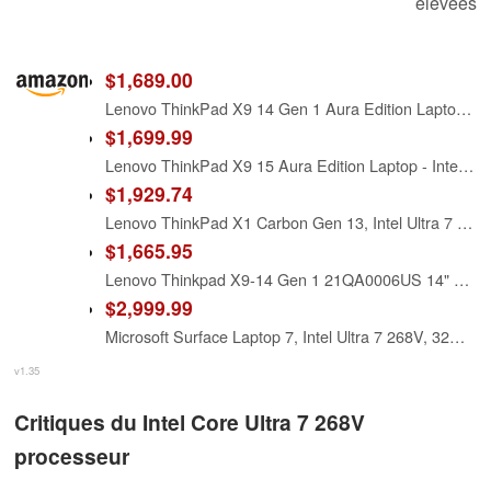
élevées
$1,689.00
Lenovo ThinkPad X9 14 Gen 1 Aura Edition Laptop - Intel Core Ultra 7 268V (vPro), 32GB RAM, 1TB SSD, Intel Arc 140V, W11 Pro, 2.8K OLED, 120 Hz, Touch - Thunder Grey (21QA0036US)
$1,699.99
Lenovo ThinkPad X9 15 Aura Edition Laptop - Intel Core Ultra 7 268V (vPro), 32GB RAM, 1TB SSD, Intel Arc 140V, Windows 11 Pro, 15.3" 2.8K OLED, 120 Hz, Touch - Thunder Grey (21Q6002BUS)
$1,929.74
Lenovo ThinkPad X1 Carbon Gen 13, Intel Ultra 7 268V vPro, 14" 2.8K (2880 x 1800), OLED 400nits Non-Touch, 32GB LPDDR5 RAM,1TB SSD, Thunderbolt, and Window 11 Pro - Aura Edition - Eclipse Black
$1,665.95
Lenovo Thinkpad X9-14 Gen 1 21QA0006US 14" Copilot+ PC Notebook - WUXGA - Intel Core Ultra 7 268V - vPro Technology - Intel Evo Platform - 32 GB - 1 TB SSD - English Keyboard - Black, Gray
$2,999.99
Microsoft Surface Laptop 7, Intel Ultra 7 268V, 32GB DDR5 RAM, 1TB SSD
v1.35
Critiques du Intel Core Ultra 7 268V
processeur