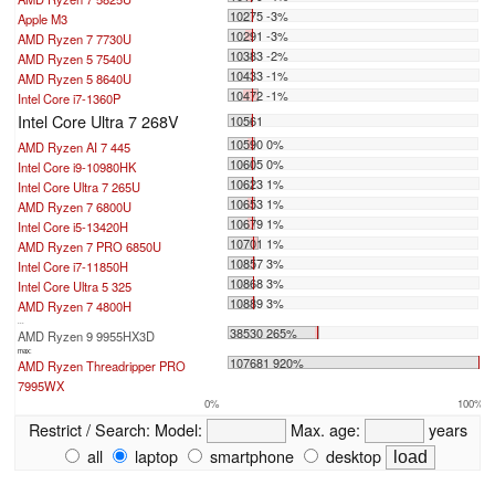
10275 -3%
Apple M3
10291 -3%
AMD Ryzen 7 7730U
10383 -2%
AMD Ryzen 5 7540U
10433 -1%
AMD Ryzen 5 8640U
10472 -1%
Intel Core i7-1360P
Intel Core Ultra 7 268V
10561
10590 0%
AMD Ryzen AI 7 445
10605 0%
Intel Core i9-10980HK
10623 1%
Intel Core Ultra 7 265U
10653 1%
AMD Ryzen 7 6800U
10679 1%
Intel Core i5-13420H
10701 1%
AMD Ryzen 7 PRO 6850U
10857 3%
Intel Core i7-11850H
10868 3%
Intel Core Ultra 5 325
10889 3%
AMD Ryzen 7 4800H
...
38530 265%
AMD Ryzen 9 9955HX3D
max:
107681 920%
AMD Ryzen Threadripper PRO
7995WX
0%
100%
Restrict / Search:
Model:
Max. age:
years
all
laptop
smartphone
desktop