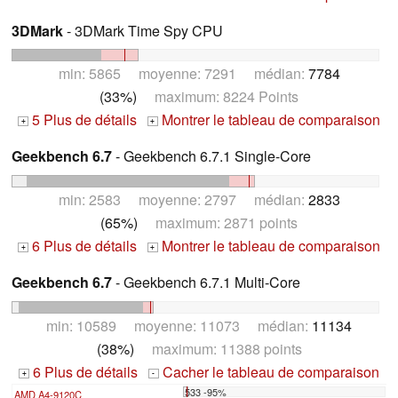
3DMark
- 3DMark Time Spy CPU
min: 5865 moyenne: 7291 médian:
7784
(33%)
maximum: 8224 Points
5 Plus de détails
Montrer le tableau de comparaison
+
+
Geekbench 6.7
- Geekbench 6.7.1 Single-Core
min: 2583 moyenne: 2797 médian:
2833
(65%)
maximum: 2871 points
6 Plus de détails
Montrer le tableau de comparaison
+
+
Geekbench 6.7
- Geekbench 6.7.1 Multi-Core
min: 10589 moyenne: 11073 médian:
11134
(38%)
maximum: 11388 points
6 Plus de détails
Cacher le tableau de comparaison
+
-
533 -95%
AMD A4-9120C