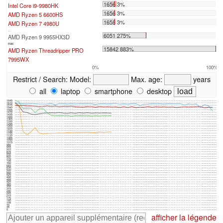
1656 3%
Intel Core i9-9980HK
1656 3%
AMD Ryzen 5 6600HS
1658 3%
AMD Ryzen 7 4980U
...
6051 275%
AMD Ryzen 9 9955HX3D
max:
15842 883%
AMD Ryzen Threadripper PRO
7995WX
0%
100%
Restrict / Search:
Model:
Max. age:
years
all
laptop
smartphone
desktop
1645
1610
1575
1540
1505
1470
1435
1400
1365
1330
1295
1260
1225
1190
1155
1120
1085
1050
1015
980
945
910
875
840
805
770
735
700
665
630
595
560
525
490
455
420
385
350
315
280
245
210
175
140
105
70
35
0
afficher la légende