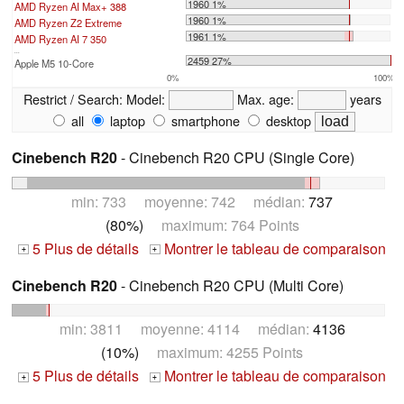
1960 1%
AMD Ryzen AI Max+ 388
1960 1%
AMD Ryzen Z2 Extreme
1961 1%
AMD Ryzen AI 7 350
...
2459 27%
Apple M5 10-Core
0%
100%
Restrict / Search:
Model:
Max. age:
years
all
laptop
smartphone
desktop
Cinebench R20
- Cinebench R20 CPU (Single Core)
min: 733 moyenne: 742 médian:
737
(80%)
maximum: 764 Points
5 Plus de détails
Montrer le tableau de comparaison
+
+
Cinebench R20
- Cinebench R20 CPU (Multi Core)
min: 3811 moyenne: 4114 médian:
4136
(10%)
maximum: 4255 Points
5 Plus de détails
Montrer le tableau de comparaison
+
+