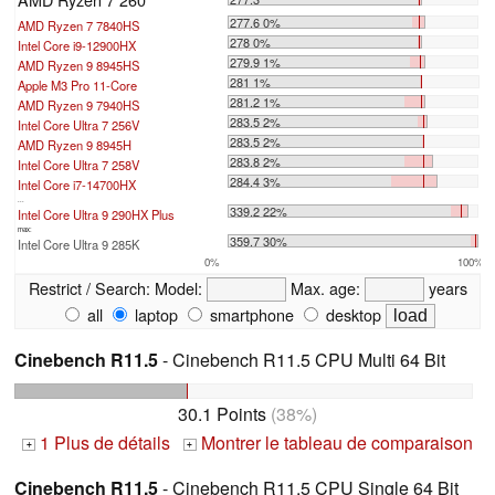
277.6 0%
AMD Ryzen 7 7840HS
278 0%
Intel Core i9-12900HX
279.9 1%
AMD Ryzen 9 8945HS
281 1%
Apple M3 Pro 11-Core
281.2 1%
AMD Ryzen 9 7940HS
283.5 2%
Intel Core Ultra 7 256V
283.5 2%
AMD Ryzen 9 8945H
283.8 2%
Intel Core Ultra 7 258V
284.4 3%
Intel Core i7-14700HX
...
339.2 22%
Intel Core Ultra 9 290HX Plus
max:
359.7 30%
Intel Core Ultra 9 285K
0%
100%
Restrict / Search:
Model:
Max. age:
years
all
laptop
smartphone
desktop
Cinebench R11.5
- Cinebench R11.5 CPU Multi 64 Bit
30.1 Points
(38%)
1 Plus de détails
Montrer le tableau de comparaison
+
+
Cinebench R11.5
- Cinebench R11.5 CPU Single 64 Bit