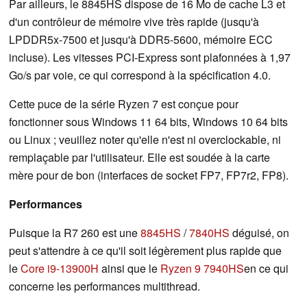
Par ailleurs, le 8845HS dispose de 16 Mo de cache L3 et
d'un contrôleur de mémoire vive très rapide (jusqu'à
LPDDR5x-7500 et jusqu'à DDR5-5600, mémoire ECC
incluse). Les vitesses PCI-Express sont plafonnées à 1,97
Go/s par voie, ce qui correspond à la spécification 4.0.
Cette puce de la série Ryzen 7 est conçue pour
fonctionner sous Windows 11 64 bits, Windows 10 64 bits
ou Linux ; veuillez noter qu'elle n'est ni overclockable, ni
remplaçable par l'utilisateur. Elle est soudée à la carte
mère pour de bon (interfaces de socket FP7, FP7r2, FP8).
Performances
Puisque la R7 260 est une
8845HS
/
7840HS
déguisé, on
peut s'attendre à ce qu'il soit légèrement plus rapide que
le
Core i9-13900H
ainsi que le
Ryzen 9 7940HS
en ce qui
concerne les performances multithread.