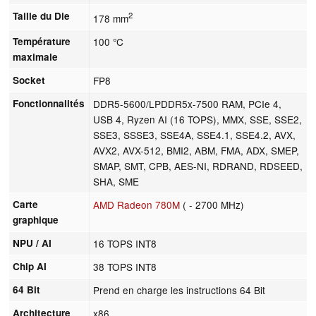
Taille du Die
2
178 mm
Température
100 °C
maximale
Socket
FP8
Fonctionnalités
DDR5-5600/LPDDR5x-7500 RAM, PCIe 4,
USB 4, Ryzen AI (16 TOPS), MMX, SSE, SSE2,
SSE3, SSSE3, SSE4A, SSE4.1, SSE4.2, AVX,
AVX2, AVX-512, BMI2, ABM, FMA, ADX, SMEP,
SMAP, SMT, CPB, AES-NI, RDRAND, RDSEED,
SHA, SME
Carte
AMD Radeon 780M
( - 2700 MHz)
graphique
NPU / AI
16 TOPS INT8
Chip AI
38 TOPS INT8
64 Bit
Prend en charge les instructions 64 Bit
Architecture
x86