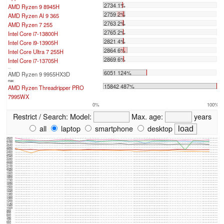
2734 1%
AMD Ryzen 9 8945H
2759 2%
AMD Ryzen AI 9 365
2763 2%
AMD Ryzen 7 255
2765 2%
Intel Core i7-13800H
2821 4%
Intel Core i9-13905H
2864 6%
Intel Core Ultra 7 255H
2869 6%
Intel Core i7-13705H
...
6051 124%
AMD Ryzen 9 9955HX3D
max:
15842 487%
AMD Ryzen Threadripper PRO
7995WX
0%
100%
Restrict / Search:
Model:
Max. age:
years
all
laptop
smartphone
desktop
2820
2760
2700
2640
2580
2520
2460
2400
2340
2280
2220
2160
2100
2040
1980
1920
1860
1800
1740
1680
1620
1560
1500
1440
1380
1320
1260
1200
1140
1080
1020
960
900
840
780
720
660