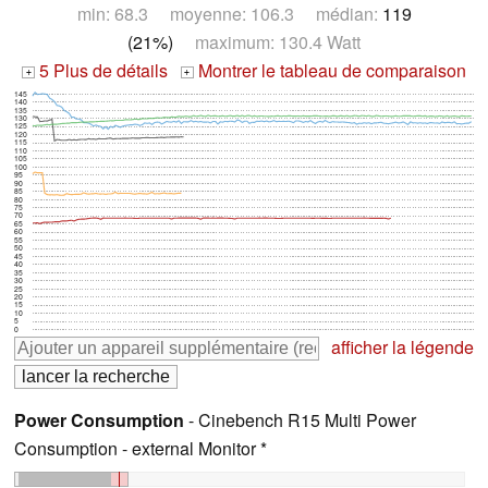
min: 68.3 moyenne: 106.3 médian:
119
(21%)
maximum: 130.4 Watt
5 Plus de détails
Montrer le tableau de comparaison
+
+
145
140
135
130
125
120
115
110
105
100
95
90
85
80
75
70
65
60
55
50
45
40
35
30
25
20
15
10
5
0
afficher la légende
Power Consumption
- Cinebench R15 Multi Power
Consumption - external Monitor *