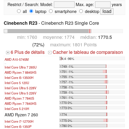
Restrict / Search:
Model:
Max. age:
years
all
laptop
smartphone
desktop
Cinebench R23
- Cinebench R23 Single Core
min: 1760 moyenne: 1774 médian:
1770.5
(72%)
maximum: 1801 Points
6 Plus de détails
Cacher le tableau de comparaison
+
-
74.4 -96%
AMD A10-5745M
...
1749 -1%
Intel Core Ultra 7 265U
1751 -1%
AMD Ryzen 7 8845HS
1755 -1%
Intel Core i5-13500H
1757 -1%
Intel Core 5 120U
1758 -1%
Intel Core Ultra 5 228V
1759 -1%
Intel Core Ultra 5 226V
1761 -1%
AMD Ryzen 7 7840S
1770 0%
AMD Ryzen 7 7840HS
1773 0%
Intel Core 5 210H
AMD Ryzen 7 260
1774
1775 0%
Intel Core i7-12700H
1780 0%
Intel Core i5-1350P