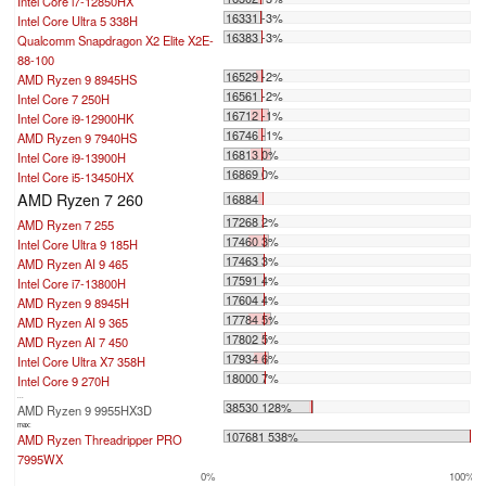
Intel Core i7-12850HX
16331 -3%
Intel Core Ultra 5 338H
16383 -3%
Qualcomm Snapdragon X2 Elite X2E-
88-100
16529 -2%
AMD Ryzen 9 8945HS
16561 -2%
Intel Core 7 250H
16712 -1%
Intel Core i9-12900HK
16746 -1%
AMD Ryzen 9 7940HS
16813 0%
Intel Core i9-13900H
16869 0%
Intel Core i5-13450HX
AMD Ryzen 7 260
16884
17268 2%
AMD Ryzen 7 255
17460 3%
Intel Core Ultra 9 185H
17463 3%
AMD Ryzen AI 9 465
17591 4%
Intel Core i7-13800H
17604 4%
AMD Ryzen 9 8945H
17784 5%
AMD Ryzen AI 9 365
17802 5%
AMD Ryzen AI 7 450
17934 6%
Intel Core Ultra X7 358H
18000 7%
Intel Core 9 270H
...
38530 128%
AMD Ryzen 9 9955HX3D
max:
107681 538%
AMD Ryzen Threadripper PRO
7995WX
0%
100%