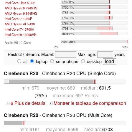
1782 0%
Intel Core Ultra 5 322
1785 1%
AMD Ryzen 9 7940HS
1787 1%
AMD Ryzen 9 8945HS
1787 1%
Intel Core i7-1360P
1797 1%
AMD Ryzen AI 5 430
1798 1%
Intel Core i7-13700H
1801 2%
Intel Core i9-13900HK
...
2459 39%
Apple M5 10-Core
0%
100%
Restrict / Search:
Model:
Max. age:
years
all
laptop
smartphone
desktop
Cinebench R20
- Cinebench R20 CPU (Single Core)
min: 679 moyenne: 689 médian:
691.5
(75%)
maximum: 697 Points
6 Plus de détails
Montrer le tableau de comparaison
+
+
Cinebench R20
- Cinebench R20 CPU (Multi Core)
min: 6161 moyenne: 6596 médian:
6708