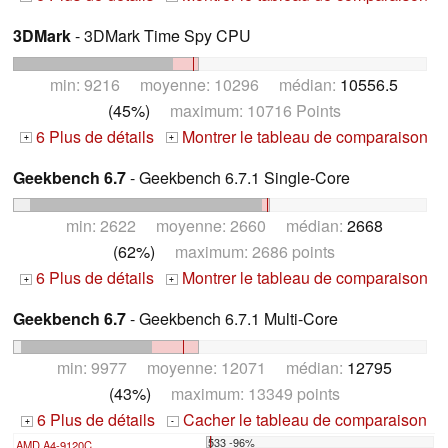
3DMark
- 3DMark Time Spy CPU
min: 9216 moyenne: 10296 médian:
10556.5
(45%)
maximum: 10716 Points
6 Plus de détails
Montrer le tableau de comparaison
+
+
Geekbench 6.7
- Geekbench 6.7.1 Single-Core
min: 2622 moyenne: 2660 médian:
2668
(62%)
maximum: 2686 points
6 Plus de détails
Montrer le tableau de comparaison
+
+
Geekbench 6.7
- Geekbench 6.7.1 Multi-Core
min: 9977 moyenne: 12071 médian:
12795
(43%)
maximum: 13349 points
6 Plus de détails
Cacher le tableau de comparaison
+
-
533 -96%
AMD A4-9120C