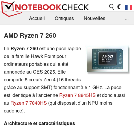
Accueil
Critiques
Nouvelles
...
FAQ
Bibliothèque
Guide d'achat
AMD Ryzen 7 260
Recherche
Contact
Le
Ryzen 7 260
est une puce rapide
de la famille Hawk Point pour
ordinateurs portables qui a été
annoncée au CES 2025. Elle
comporte 8 cœurs Zen 4 (16 threads
grâce au support SMT) fonctionnant à 5,1 GHz. La puce
est identique à l'ancienne
Ryzen 7 8845HS
et donc aussi
au
Ryzen 7 7840HS
(qui disposait d'un NPU moins
cadencé).
Architecture et caractéristiques