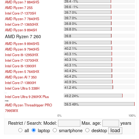
39.4 -1%
AMD Ryzen 7 8845HS
39.6 -1%
AMD Ryzen 7 255
39.7 0%
Intel Core i7-13705H
39.7 0%
AMD Ryzen 7 7840HS
39.8 0%
Intel Core i7-13650HX
39.8 0%
AMD Ryzen 9 8945H
AMD Ryzen 7 260
39.8
39.9 0%
AMD Ryzen 9 8945HS
40.2 1%
AMD Ryzen 9 7940HS
40.3 1%
Intel Core i9-12950HX
40.3 1%
Intel Core i7-13700HX
40.3 1%
Intel Core i9-13900H
40.4 2%
AMD Ryzen 5 7645HX
40.4 2%
AMD Ryzen AI 7 350
40.9 3%
Intel Core i7-13800H
41.2 4%
Intel Core Ultra 5 338H
...
49.2 24%
Intel Core Ultra 9 290HX Plus
max:
59.5 49%
AMD Ryzen Threadripper PRO
7995WX
0%
100%
Restrict / Search:
Model:
Max. age:
years
all
laptop
smartphone
desktop