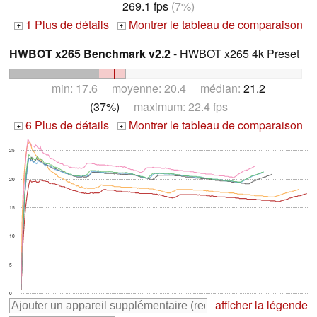
269.1 fps
(7%)
1 Plus de détails
Montrer le tableau de comparaison
+
+
HWBOT x265 Benchmark v2.2
- HWBOT x265 4k Preset
min: 17.6 moyenne: 20.4 médian:
21.2
(37%)
maximum: 22.4 fps
6 Plus de détails
Montrer le tableau de comparaison
+
+
25
20
15
10
5
0
afficher la légende