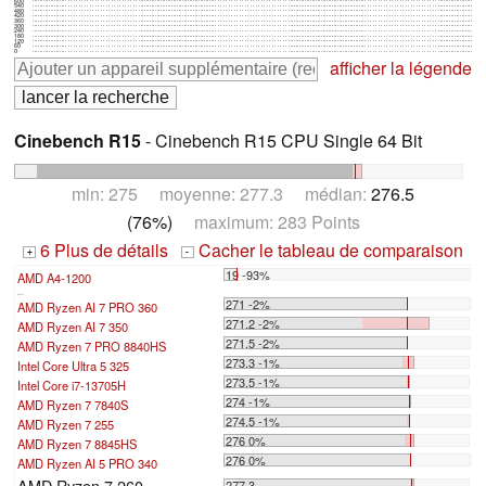
600
540
480
420
360
300
240
180
120
60
0
afficher la légende
Cinebench R15
- Cinebench R15 CPU Single 64 Bit
min: 275 moyenne: 277.3 médian:
276.5
(76%)
maximum: 283 Points
6 Plus de détails
Cacher le tableau de comparaison
+
-
19 -93%
AMD A4-1200
...
271 -2%
AMD Ryzen AI 7 PRO 360
271.2 -2%
AMD Ryzen AI 7 350
271.5 -2%
AMD Ryzen 7 PRO 8840HS
273.3 -1%
Intel Core Ultra 5 325
273.5 -1%
Intel Core i7-13705H
274 -1%
AMD Ryzen 7 7840S
274.5 -1%
AMD Ryzen 7 255
276 0%
AMD Ryzen 7 8845HS
276 0%
AMD Ryzen AI 5 PRO 340
AMD Ryzen 7 260
277.3