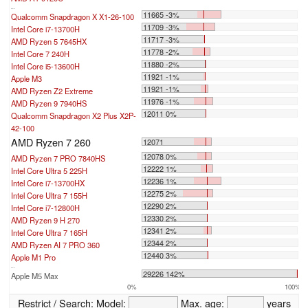
...
11665 -3%
Qualcomm Snapdragon X X1-26-100
11709 -3%
Intel Core i7-13700H
11717 -3%
AMD Ryzen 5 7645HX
11778 -2%
Intel Core 7 240H
11880 -2%
Intel Core i5-13600H
11921 -1%
Apple M3
11921 -1%
AMD Ryzen Z2 Extreme
11976 -1%
AMD Ryzen 9 7940HS
12011 0%
Qualcomm Snapdragon X2 Plus X2P-
42-100
AMD Ryzen 7 260
12071
12078 0%
AMD Ryzen 7 PRO 7840HS
12222 1%
Intel Core Ultra 5 225H
12236 1%
Intel Core i7-13700HX
12275 2%
Intel Core Ultra 7 155H
12290 2%
Intel Core i7-12800H
12330 2%
AMD Ryzen 9 H 270
12341 2%
Intel Core Ultra 7 165H
12344 2%
AMD Ryzen AI 7 PRO 360
12440 3%
Apple M1 Pro
...
29226 142%
Apple M5 Max
0%
100%
Restrict / Search:
Model:
Max. age:
years