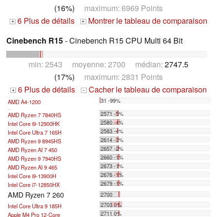
(16%)
maximum: 6969 Points
6 Plus de détails
Montrer le tableau de comparaison
+
+
Cinebench R15
- Cinebench R15 CPU Multi 64 Bit
min: 2543 moyenne: 2700 médian:
2747.5
(17%)
maximum: 2831 Points
6 Plus de détails
Cacher le tableau de comparaison
+
-
31 -99%
AMD A4-1200
...
2571 -5%
AMD Ryzen 7 7840HS
2580 -4%
Intel Core i9-12900HK
2583 -4%
Intel Core Ultra 7 165H
2614 -3%
AMD Ryzen 9 8945HS
2657 -2%
AMD Ryzen AI 7 450
2660 -1%
AMD Ryzen 9 7940HS
2673 -1%
AMD Ryzen AI 9 465
2676 -1%
Intel Core i9-13900H
2679 -1%
Intel Core i7-12850HX
AMD Ryzen 7 260
2700
2703 0%
Intel Core Ultra 9 185H
2711 0%
Apple M4 Pro 12-Core