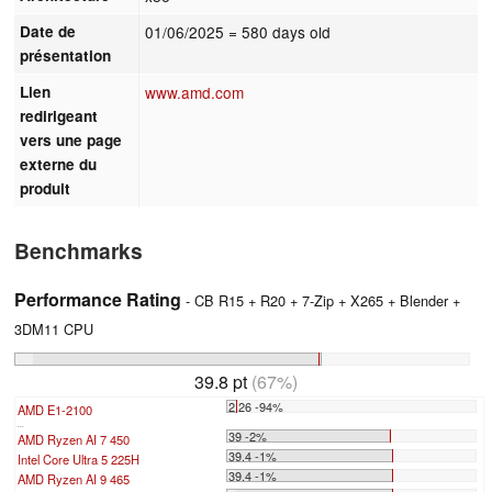
Date de
01/06/2025
= 580 days old
présentation
Lien
www.amd.com
redirigeant
vers une page
externe du
produit
Benchmarks
Performance Rating
- CB R15 + R20 + 7-Zip + X265 + Blender +
3DM11 CPU
39.8 pt
(67%)
2.26 -94%
AMD E1-2100
...
39 -2%
AMD Ryzen AI 7 450
39.4 -1%
Intel Core Ultra 5 225H
39.4 -1%
AMD Ryzen AI 9 465