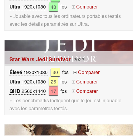
Ultra
1920x1080
43
fps
Comparer
+
» Jouable avec tous les ordinateurs portables testés
avec les détails paramétrés sur Ultra.
Star Wars Jedi Survivor
2023
Élevé
1920x1080
30
fps
Comparer
+
Ultra
1920x1080
26
fps
Comparer
+
QHD
2560x1440
17
fps
Comparer
+
» Les benchmarks indiquent que le jeu est injouable
avec les paramètres testés.