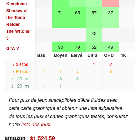
Kingdoms
Shadow of
71
65
57
37
the Tomb
Raider
The Witcher
43
3
90
79
52
49
GTA V
Bas
Moyen
Élevé
Ultra
QHD
4K
< 30 fps
1
2
< 60 fps
1
1
4
7
3
< 120 fps
3
3
≥ 120 fps
1
1
Pour plus de jeux susceptibles d'être fluides avec
cette carte graphique et obtenir une liste exhaustive
de tous les jeux et cartes graphiques testés, consultez
notre
liste des jeux
.
$1,524.59