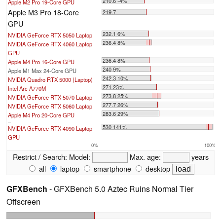
210.6 -4%
Apple M2 Pro 19-Core GPU
Apple M3 Pro 18-Core
219.7
GPU
232.1 6%
NVIDIA GeForce RTX 5050 Laptop
236.4 8%
NVIDIA GeForce RTX 4060 Laptop
GPU
236.4 8%
Apple M4 Pro 16-Core GPU
240 9%
Apple M1 Max 24-Core GPU
242.3 10%
NVIDIA Quadro RTX 5000 (Laptop)
271 23%
Intel Arc A770M
273.8 25%
NVIDIA GeForce RTX 5070 Laptop
277.7 26%
NVIDIA GeForce RTX 5060 Laptop
283.6 29%
Apple M4 Pro 20-Core GPU
...
530 141%
NVIDIA GeForce RTX 4090 Laptop
GPU
0%
100%
Restrict / Search:
Model:
Max. age:
years
all
laptop
smartphone
desktop
GFXBench
- GFXBench 5.0 Aztec Ruins Normal Tier
Offscreen