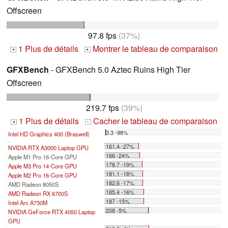
Offscreen
97.8 fps
(37%)
1 Plus de détails
Montrer le tableau de comparaison
+
+
GFXBench
- GFXBench 5.0 Aztec Ruins High Tier
Offscreen
219.7 fps
(39%)
1 Plus de détails
Cacher le tableau de comparaison
+
-
3.3 -98%
Intel HD Graphics 400 (Braswell)
...
161.4 -27%
NVIDIA RTX A3000 Laptop GPU
166 -24%
Apple M1 Pro 16-Core GPU
178.7 -19%
Apple M3 Pro 14-Core GPU
181.1 -18%
Apple M2 Pro 16-Core GPU
182.6 -17%
AMD Radeon 8050S
185.4 -16%
AMD Radeon RX 6700S
187 -15%
Intel Arc A730M
208 -5%
NVIDIA GeForce RTX 4050 Laptop
GPU