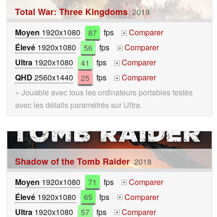
Total War: Three Kingdoms
2019
Moyen
1920x1080
87
fps
Comparer
+
Élevé
1920x1080
56
fps
Comparer
+
Ultra
1920x1080
41
fps
Comparer
+
QHD
2560x1440
25
fps
Comparer
+
» Jouable avec tous les ordinateurs portables testés
avec les détails paramétrés sur Ultra.
Shadow of the Tomb Raider
2018
Moyen
1920x1080
71
fps
Comparer
+
Élevé
1920x1080
65
fps
Comparer
+
Ultra
1920x1080
57
fps
Comparer
+