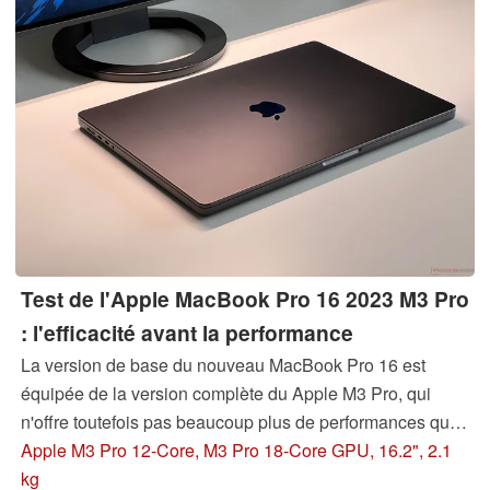
Test de l'Apple MacBook Pro 16 2023 M3 Pro
: l'efficacité avant la performance
La version de base du nouveau MacBook Pro 16 est
équipée de la version complète du Apple M3 Pro, qui
n'offre toutefois pas beaucoup plus de performances que
le M2 Pro. En revanche, le SSD de base est redevenu
Apple M3 Pro 12-Core, M3 Pro 18-Core GPU, 16.2", 2.1
plus rapide et la luminosité maximale du SDR a été
kg