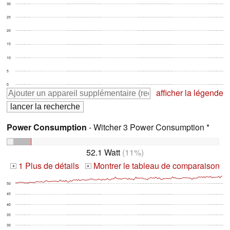
30
25
20
15
10
5
0
afficher la légende
Power Consumption
- Witcher 3 Power Consumption *
52.1 Watt
(11%)
1 Plus de détails
Montrer le tableau de comparaison
+
+
50
45
40
35
30