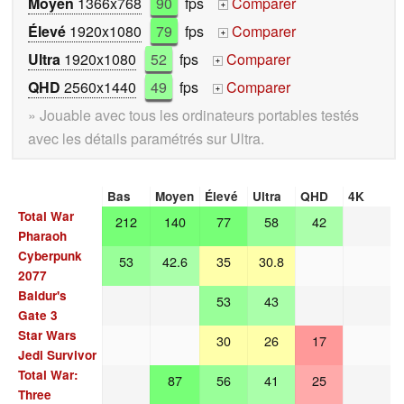
Moyen
1366x768
90
fps
Comparer
+
Élevé
1920x1080
79
fps
Comparer
+
Ultra
1920x1080
52
fps
Comparer
+
QHD
2560x1440
49
fps
Comparer
+
» Jouable avec tous les ordinateurs portables testés
avec les détails paramétrés sur Ultra.
Bas
Moyen
Élevé
Ultra
QHD
4K
Total War
212
140
77
58
42
Pharaoh
Cyberpunk
53
42.6
35
30.8
2077
Baldur's
53
43
Gate 3
Star Wars
30
26
17
Jedi Survivor
Total War:
87
56
41
25
Three