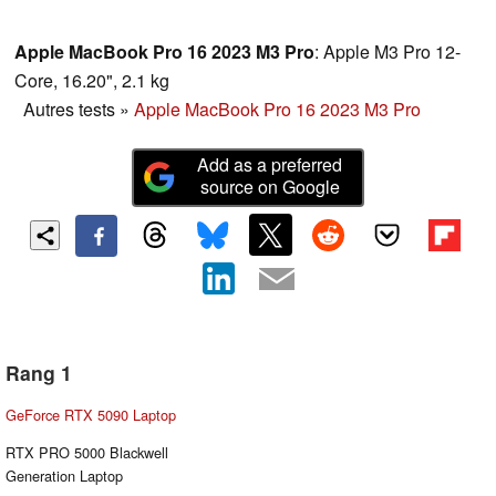
augmentée. En outre, une efficacité améliorée permet une
autonomie de batterie extrêmement longue.
Apple MacBook Pro 16 2023 M3 Pro
: Apple M3 Pro 12-
Core, 16.20", 2.1 kg
Autres tests
»
Apple MacBook Pro 16 2023 M3 Pro
Add as a preferred
source on Google
Rang 1
GeForce RTX 5090 Laptop
RTX PRO 5000 Blackwell
Generation Laptop