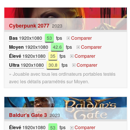
Cyberpunk 2077
2023
Bas
1920x1080
53
fps
Comparer
+
Moyen
1920x1080
42.6
fps
Comparer
+
Élevé
1920x1080
35
fps
Comparer
+
Ultra
1920x1080
30.8
fps
Comparer
+
» Jouable avec tous les ordinateurs portables testés
avec les détails paramétrés sur Moyen.
Baldur's Gate 3
2023
Élevé
1920x1080
53
fps
Comparer
+