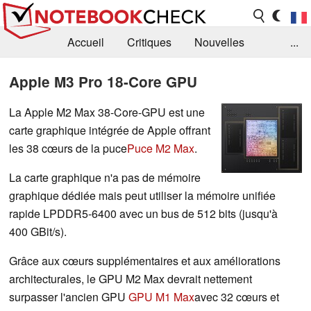
Accueil
Critiques
Nouvelles
...
FAQ
Bibliothèque
Guide d'achat
Apple M3 Pro 18-Core GPU
Recherche
Contact
La Apple M2 Max 38-Core-GPU est une
carte graphique intégrée de Apple offrant
les 38 cœurs de la puce
Puce M2 Max
.
La carte graphique n'a pas de mémoire
graphique dédiée mais peut utiliser la mémoire unifiée
rapide LPDDR5-6400 avec un bus de 512 bits (jusqu'à
400 GBit/s).
Grâce aux cœurs supplémentaires et aux améliorations
architecturales, le GPU M2 Max devrait nettement
surpasser l'ancien GPU
GPU M1 Max
avec 32 cœurs et