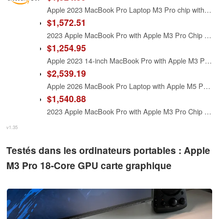
Apple 2023 MacBook Pro Laptop M3 Pro chip with 12‑core CPU, 18‑core GPU: 16.2-inch Liquid Retina XDR Display, 18GB Unified Memory, 512GB SSD Storage. Works with iPhone/iPad; Space Black
$1,572.51
2023 Apple MacBook Pro with Apple M3 Pro Chip with 12‑core CPU and 18‑core GPU (16-inch, 18GB RAM, 512GB SSD Storage) (QWERTY English) Space Black (Renewed Premium)
$1,254.95
Apple 2023 14-inch MacBook Pro with Apple M3 Pro chip, 18GB RAM, 512GB SSD Storage, Space Black (Renewed)
$2,539.19
Apple 2026 MacBook Pro Laptop with Apple M5 Pro chip with 18-core CPU and 20-core GPU: Built for AI, 16.2-inch Liquid Retina XDR Display, 24GB Unified Memory, 1TB SSD, Wi-Fi 7; Space Black
$1,540.88
2023 Apple MacBook Pro with Apple M3 Pro Chip (16-Inch, 18GB RAM, 512GB SSD Storage) (QWERTY English) Silver (Renewed)
v1.35
Testés dans les ordinateurs portables : Apple
M3 Pro 18-Core GPU carte graphique