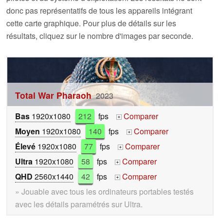
donc pas représentatifs de tous les appareils intégrant
cette carte graphique. Pour plus de détails sur les
résultats, cliquez sur le nombre d'images par seconde.
Total War Pharaoh
2023
Bas
1920x1080
212
fps
Comparer
+
Moyen
1920x1080
140
fps
Comparer
+
Élevé
1920x1080
77
fps
Comparer
+
Ultra
1920x1080
58
fps
Comparer
+
QHD
2560x1440
42
fps
Comparer
+
» Jouable avec tous les ordinateurs portables testés
avec les détails paramétrés sur Ultra.