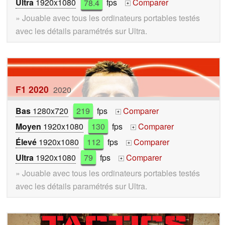
Ultra
1920x1080
78.4
fps
Comparer
+
» Jouable avec tous les ordinateurs portables testés
avec les détails paramétrés sur Ultra.
F1 2020
2020
Bas
1280x720
219
fps
Comparer
+
Moyen
1920x1080
130
fps
Comparer
+
Élevé
1920x1080
112
fps
Comparer
+
Ultra
1920x1080
79
fps
Comparer
+
» Jouable avec tous les ordinateurs portables testés
avec les détails paramétrés sur Ultra.