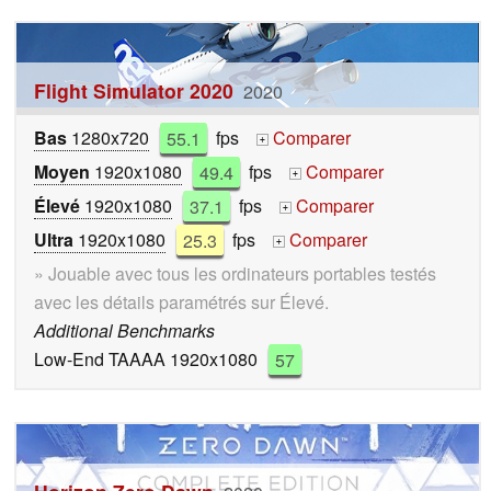
Flight Simulator 2020
2020
Bas
1280x720
55.1
fps
Comparer
+
Moyen
1920x1080
49.4
fps
Comparer
+
Élevé
1920x1080
37.1
fps
Comparer
+
Ultra
1920x1080
25.3
fps
Comparer
+
» Jouable avec tous les ordinateurs portables testés
avec les détails paramétrés sur Élevé.
Additional Benchmarks
Low-End TAAAA 1920x1080
57