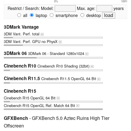
0%
100%
Restrict / Search:
Model:
Max. age:
years
all
laptop
smartphone
desktop
3DMark Vantage
3DM Vant. Perf. total
+
3DM Vant. Perf. GPU no PhysX
+
3DMark 06
3DMark 06 - Standard 1280x1024
+
Cinebench R10
Cinebench R10 Shading (32bit)
+
Cinebench R11.5
Cinebench R11.5 OpenGL 64 Bit
+
Cinebench R15
Cinebench R15 OpenGL 64 Bit
+
Cinebench R15 OpenGL Ref. Match 64 Bit
+
GFXBench
- GFXBench 5.0 Aztec Ruins High Tier
Offscreen