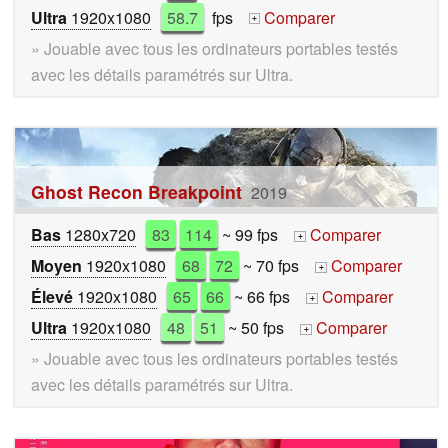
Ultra
1920x1080
58.7
fps
Comparer
+
» Jouable avec tous les ordinateurs portables testés
avec les détails paramétrés sur Ultra.
Ghost Recon Breakpoint
2019
Bas
1280x720
83
114
~ 99 fps
Comparer
+
Moyen
1920x1080
68
72
~ 70 fps
Comparer
+
Élevé
1920x1080
65
66
~ 66 fps
Comparer
+
Ultra
1920x1080
48
51
~ 50 fps
Comparer
+
» Jouable avec tous les ordinateurs portables testés
avec les détails paramétrés sur Ultra.