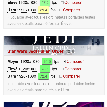
Élevé
1920x1080
47.2
fps
Comparer
+
Ultra
1920x1080
29.4
fps
Comparer
+
» Jouable avec tous les ordinateurs portables testés
avec les détails paramétrés sur Élevé.
Star Wars Jedi Fallen Order
2019
Moyen
1920x1080
91.5
fps
Comparer
+
Élevé
1920x1080
78.1
fps
Comparer
+
Ultra
1920x1080
72.4
fps
Comparer
+
» Jouable avec tous les ordinateurs portables testés
avec les détails paramétrés sur Ultra.