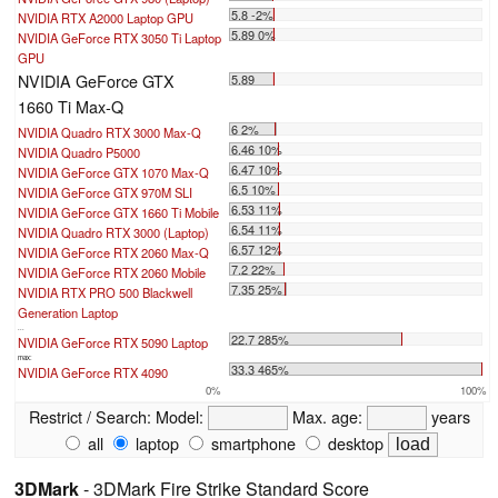
5.8 -2%
NVIDIA RTX A2000 Laptop GPU
5.89 0%
NVIDIA GeForce RTX 3050 Ti Laptop
GPU
NVIDIA GeForce GTX
5.89
1660 Ti Max-Q
6 2%
NVIDIA Quadro RTX 3000 Max-Q
6.46 10%
NVIDIA Quadro P5000
6.47 10%
NVIDIA GeForce GTX 1070 Max-Q
6.5 10%
NVIDIA GeForce GTX 970M SLI
6.53 11%
NVIDIA GeForce GTX 1660 Ti Mobile
6.54 11%
NVIDIA Quadro RTX 3000 (Laptop)
6.57 12%
NVIDIA GeForce RTX 2060 Max-Q
7.2 22%
NVIDIA GeForce RTX 2060 Mobile
7.35 25%
NVIDIA RTX PRO 500 Blackwell
Generation Laptop
...
22.7 285%
NVIDIA GeForce RTX 5090 Laptop
max:
33.3 465%
NVIDIA GeForce RTX 4090
0%
100%
Restrict / Search:
Model:
Max. age:
years
all
laptop
smartphone
desktop
3DMark
- 3DMark Fire Strike Standard Score