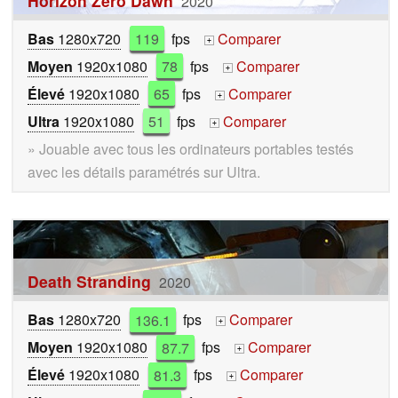
Horizon Zero Dawn
2020
Bas
1280x720
119
fps
Comparer
+
Moyen
1920x1080
78
fps
Comparer
+
Élevé
1920x1080
65
fps
Comparer
+
Ultra
1920x1080
51
fps
Comparer
+
» Jouable avec tous les ordinateurs portables testés
avec les détails paramétrés sur Ultra.
Death Stranding
2020
Bas
1280x720
136.1
fps
Comparer
+
Moyen
1920x1080
87.7
fps
Comparer
+
Élevé
1920x1080
81.3
fps
Comparer
+