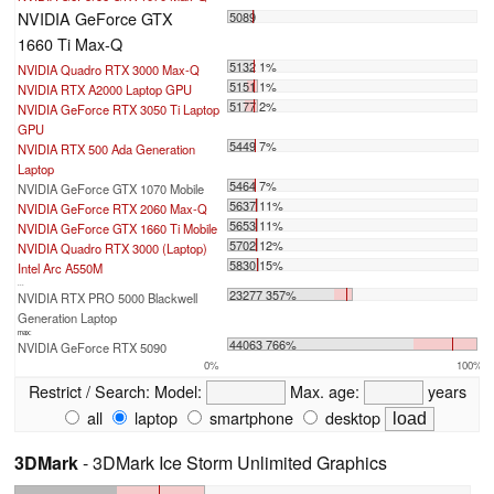
NVIDIA GeForce GTX
5089
1660 Ti Max-Q
5132 1%
NVIDIA Quadro RTX 3000 Max-Q
5151 1%
NVIDIA RTX A2000 Laptop GPU
5177 2%
NVIDIA GeForce RTX 3050 Ti Laptop
GPU
5449 7%
NVIDIA RTX 500 Ada Generation
Laptop
5464 7%
NVIDIA GeForce GTX 1070 Mobile
5637 11%
NVIDIA GeForce RTX 2060 Max-Q
5653 11%
NVIDIA GeForce GTX 1660 Ti Mobile
5702 12%
NVIDIA Quadro RTX 3000 (Laptop)
5830 15%
Intel Arc A550M
...
23277 357%
NVIDIA RTX PRO 5000 Blackwell
Generation Laptop
max:
44063 766%
NVIDIA GeForce RTX 5090
0%
100%
Restrict / Search:
Model:
Max. age:
years
all
laptop
smartphone
desktop
3DMark
- 3DMark Ice Storm Unlimited Graphics