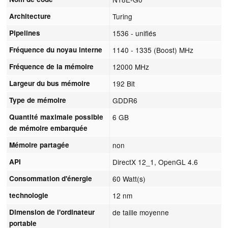
Architecture
Turing
Pipelines
1536 - unifiés
Fréquence du noyau interne
1140 - 1335 (Boost) MHz
Fréquence de la mémoire
12000 MHz
Largeur du bus mémoire
192 Bit
Type de mémoire
GDDR6
Quantité maximale possible
6 GB
de mémoire embarquée
Mémoire partagée
non
API
DirectX 12_1, OpenGL 4.6
Consommation d'énergie
60 Watt(s)
technologie
12 nm
Dimension de l'ordinateur
de taille moyenne
portable