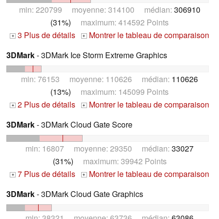
min: 220799 moyenne: 314100 médian:
306910
(31%)
maximum: 414592 Points
3 Plus de détails
Montrer le tableau de comparaison
+
+
3DMark
- 3DMark Ice Storm Extreme Graphics
min: 76153 moyenne: 110626 médian:
110626
(13%)
maximum: 145099 Points
2 Plus de détails
Montrer le tableau de comparaison
+
+
3DMark
- 3DMark Cloud Gate Score
min: 16807 moyenne: 29350 médian:
33027
(31%)
maximum: 39942 Points
7 Plus de détails
Montrer le tableau de comparaison
+
+
3DMark
- 3DMark Cloud Gate Graphics
min: 38321 moyenne: 63736 médian:
63086