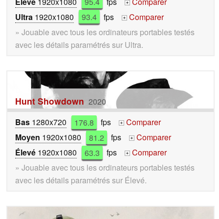
Élevé
1920x1080
95.4
fps
Comparer
+
Ultra
1920x1080
93.4
fps
Comparer
+
» Jouable avec tous les ordinateurs portables testés
avec les détails paramétrés sur Ultra.
Hunt Showdown
2020
Bas
1280x720
176.8
fps
Comparer
+
Moyen
1920x1080
81.2
fps
Comparer
+
Élevé
1920x1080
63.3
fps
Comparer
+
» Jouable avec tous les ordinateurs portables testés
avec les détails paramétrés sur Élevé.