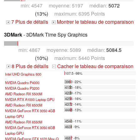
min: 4547 moyenne: 5197 médian:
5072
(13%)
maximum: 6395 Points
7 Plus de détails
Montrer le tableau de comparaison
+
+
3DMark
- 3DMark Time Spy Graphics
min: 4867 moyenne: 5089 médian:
5084.5
(10%)
maximum: 5440 Points
8 Plus de détails
Cacher le tableau de comparaison
+
-
107.5 -98%
Intel UHD Graphics 600
...
3960 -22%
NVIDIA Quadro P4000
4155 -18%
NVIDIA Quadro P3200
4209 -17%
AMD Radeon RX 5500M
4256 -16%
NVIDIA RTX A1000 Laptop GPU
4372 -14%
AMD Radeon RX 6500M
4448 -13%
NVIDIA GeForce RTX 3050 4GB
Laptop GPU
4546 -11%
AMD Radeon RX 6550M
4631 -9%
NVIDIA GeForce RTX 3050 6GB
Laptop GPU
4687 -8%
NVIDIA GeForce GTX 1070 Max-Q