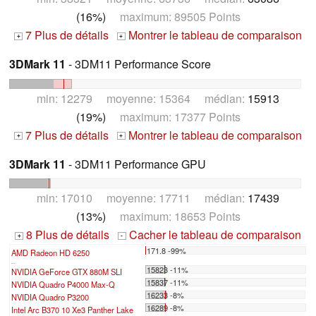
(16%)
maximum: 89505 Points
7 Plus de détails
Montrer le tableau de comparaison
+
+
3DMark 11
- 3DM11 Performance Score
min: 12279 moyenne: 15364 médian:
15913
(19%)
maximum: 17377 Points
7 Plus de détails
Montrer le tableau de comparaison
+
+
3DMark 11
- 3DM11 Performance GPU
min: 17010 moyenne: 17711 médian:
17439
(13%)
maximum: 18653 Points
8 Plus de détails
Cacher le tableau de comparaison
+
-
171.8 -99%
AMD Radeon HD 6250
...
15823 -11%
NVIDIA GeForce GTX 880M SLI
15837 -11%
NVIDIA Quadro P4000 Max-Q
16233 -8%
NVIDIA Quadro P3200
16289 -8%
Intel Arc B370 10 Xe3 Panther Lake