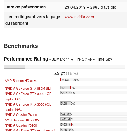
Date de présentation
23.04.2019
= 2665 days old
Lien redirigeant vers la page
www.nvidia.com
du fabricant
Benchmarks
Performance Rating
- 3DMark 11 + Fire Strike + Time Spy
5.9 pt
(18%)
0.0639 -99%
AMD Radeon HD 8180
...
5.21 -12%
NVIDIA GeForce GTX 880M SLI
5.27 -11%
NVIDIA GeForce RTX 3050 4GB
Laptop GPU
5.28 -10%
NVIDIA GeForce RTX 3050 6GB
Laptop GPU
5.4 -8%
NVIDIA Quadro P4000
5.41 -8%
AMD Radeon RX 5500M
5.53 -6%
NVIDIA Quadro P3200
5.75 -2%
NVIDIA GeForce GTX 980 (Laptop)