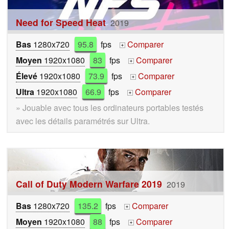
Need for Speed Heat
2019
Bas
1280x720
95.8
fps
Comparer
+
Moyen
1920x1080
83
fps
Comparer
+
Élevé
1920x1080
73.9
fps
Comparer
+
Ultra
1920x1080
66.9
fps
Comparer
+
» Jouable avec tous les ordinateurs portables testés
avec les détails paramétrés sur Ultra.
Call of Duty Modern Warfare 2019
2019
Bas
1280x720
135.2
fps
Comparer
+
Moyen
1920x1080
88
fps
Comparer
+