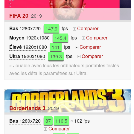
FIFA 20
2019
Bas
1280x720
147.9
fps
Comparer
+
Moyen
1920x1080
145.4
fps
Comparer
+
Élevé
1920x1080
141
fps
Comparer
+
Ultra
1920x1080
139.3
fps
Comparer
+
» Jouable avec tous les ordinateurs portables testés
avec les détails paramétrés sur Ultra.
Borderlands 3
2019
Bas
1280x720
87
116.5
~ 102 fps
Comparer
+