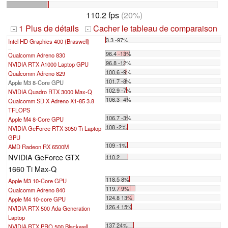
110.2 fps
(20%)
1 Plus de détails
Cacher le tableau de comparaison
+
-
3.3 -97%
Intel HD Graphics 400 (Braswell)
...
96.4 -13%
Qualcomm Adreno 830
96.8 -12%
NVIDIA RTX A1000 Laptop GPU
100.6 -9%
Qualcomm Adreno 829
101.7 -8%
Apple M3 8-Core GPU
102.9 -7%
NVIDIA Quadro RTX 3000 Max-Q
106.3 -4%
Qualcomm SD X Adreno X1-85 3.8
TFLOPS
106.7 -3%
Apple M4 8-Core GPU
108 -2%
NVIDIA GeForce RTX 3050 Ti Laptop
GPU
109 -1%
AMD Radeon RX 6500M
NVIDIA GeForce GTX
110.2
1660 Ti Max-Q
118.5 8%
Apple M3 10-Core GPU
119.7 9%
Qualcomm Adreno 840
124.8 13%
Apple M4 10-core GPU
126.4 15%
NVIDIA RTX 500 Ada Generation
Laptop
137 24%
NVIDIA RTX PRO 500 Blackwell