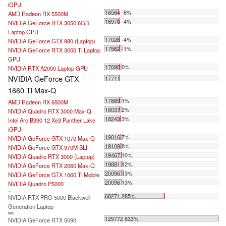
iGPU
16564 -6%
AMD Radeon RX 5500M
16970 -4%
NVIDIA GeForce RTX 3050 6GB
Laptop GPU
17028 -4%
NVIDIA GeForce GTX 980 (Laptop)
17562 -1%
NVIDIA GeForce RTX 3050 Ti Laptop
GPU
17690 0%
NVIDIA RTX A2000 Laptop GPU
NVIDIA GeForce GTX
17711
1660 Ti Max-Q
17889 1%
AMD Radeon RX 6500M
18037 2%
NVIDIA Quadro RTX 3000 Max-Q
18243 3%
Intel Arc B390 12 Xe3 Panther Lake
iGPU
19016 7%
NVIDIA GeForce GTX 1070 Max-Q
19109 8%
NVIDIA GeForce GTX 970M SLI
19467 10%
NVIDIA Quadro RTX 3000 (Laptop)
19881 12%
NVIDIA GeForce RTX 2060 Max-Q
20096 13%
NVIDIA GeForce GTX 1660 Ti Mobile
20096 13%
NVIDIA Quadro P5000
...
68271 285%
NVIDIA RTX PRO 5000 Blackwell
Generation Laptop
max:
129772 633%
NVIDIA GeForce RTX 5090