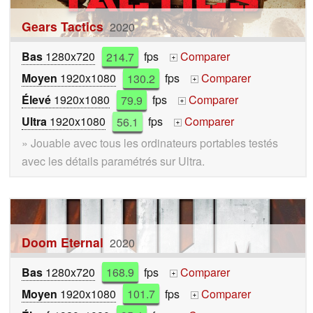
Gears Tactics
2020
Bas
1280x720
214.7
fps
Comparer
+
Moyen
1920x1080
130.2
fps
Comparer
+
Élevé
1920x1080
79.9
fps
Comparer
+
Ultra
1920x1080
56.1
fps
Comparer
+
» Jouable avec tous les ordinateurs portables testés
avec les détails paramétrés sur Ultra.
Doom Eternal
2020
Bas
1280x720
168.9
fps
Comparer
+
Moyen
1920x1080
101.7
fps
Comparer
+