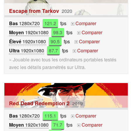
Escape from Tarkov
2020
Bas
1280x720
121.2
fps
Comparer
+
Moyen
1920x1080
98.3
fps
Comparer
+
Élevé
1920x1080
90.5
fps
Comparer
+
Ultra
1920x1080
87.7
fps
Comparer
+
» Jouable avec tous les ordinateurs portables testés
avec les détails paramétrés sur Ultra.
Red Dead Redemption 2
2019
Bas
1280x720
115.1
fps
Comparer
+
Moyen
1920x1080
71.7
fps
Comparer
+