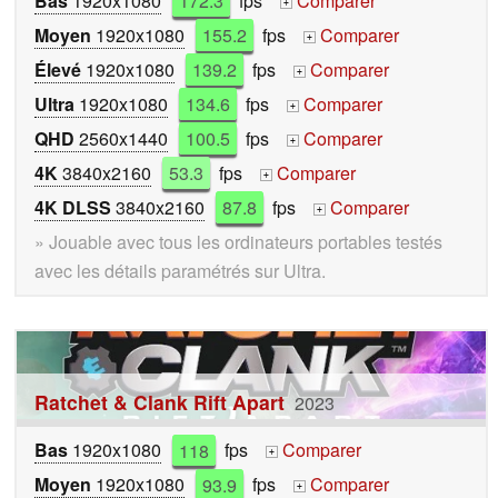
Bas
1920x1080
172.3
fps
Comparer
+
Moyen
1920x1080
155.2
fps
Comparer
+
Élevé
1920x1080
139.2
fps
Comparer
+
Ultra
1920x1080
134.6
fps
Comparer
+
QHD
2560x1440
100.5
fps
Comparer
+
4K
3840x2160
53.3
fps
Comparer
+
4K DLSS
3840x2160
87.8
fps
Comparer
+
» Jouable avec tous les ordinateurs portables testés
avec les détails paramétrés sur Ultra.
Ratchet & Clank Rift Apart
2023
Bas
1920x1080
118
fps
Comparer
+
Moyen
1920x1080
93.9
fps
Comparer
+