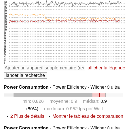
195
190
185
180
175
170
165
160
155
150
145
140
135
130
125
120
115
110
105
100
95
90
85
80
75
70
65
60
55
50
45
40
35
30
25
20
15
10
5
0
afficher la légende
Power Consumption
- Power Efficiency - Witcher 3 ultra
min: 0.826 moyenne: 0.9 médian:
0.9
(80%)
maximum: 0.952 fps per Watt
2 Plus de détails
Montrer le tableau de comparaison
+
+
Power Consumption
- Power Efficiency - Witcher 3 ultra