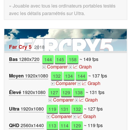
» Jouable avec tous les ordinateurs portables testés
avec les détails paramétrés sur Ultra.
Far Cry 5
2018
Bas
1280x720
144
145
158
~ 149 fps
Comparer
📈 Graph
+
+
Moyen
1920x1080
132
134
144
~ 137 fps
Comparer
📈 Graph
+
+
Élevé
1920x1080
127
129
138
~ 131 fps
Comparer
📈 Graph
+
+
Ultra
1920x1080
119
131
132
~ 127 fps
Comparer
📈 Graph
+
+
QHD
2560x1440
113
114
129
~ 119 fps