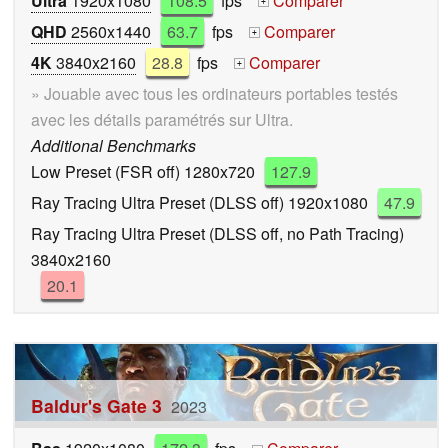
Ultra
1920x1080
108.5
fps
Comparer
+
QHD
2560x1440
63.7
fps
Comparer
+
4K
3840x2160
28.8
fps
Comparer
+
» Jouable avec tous les ordinateurs portables testés
avec les détails paramétrés sur Ultra.
Additional Benchmarks
Low Preset (FSR off) 1280x720
127.9
Ray Tracing Ultra Preset (DLSS off) 1920x1080
47.9
Ray Tracing Ultra Preset (DLSS off, no Path Tracing)
3840x2160
20.1
Baldur's Gate 3
2023