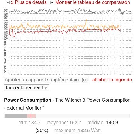
3 Plus de détails
Montrer le tableau de comparaison
+
+
180
175
170
165
160
155
150
145
140
135
130
125
120
115
110
105
100
95
90
85
80
75
70
65
60
55
50
45
40
35
30
25
20
15
10
5
0
afficher la légende
Power Consumption
- The Witcher 3 Power Consumption
- external Monitor *
min: 134.7 moyenne: 152.7 médian:
140.9
(20%)
maximum: 182.5 Watt