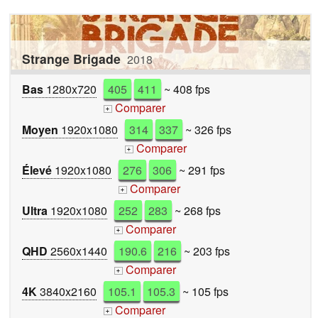
Strange Brigade
2018
Bas
1280x720
405
411
~ 408 fps
Comparer
+
Moyen
1920x1080
314
337
~ 326 fps
Comparer
+
Élevé
1920x1080
276
306
~ 291 fps
Comparer
+
Ultra
1920x1080
252
283
~ 268 fps
Comparer
+
QHD
2560x1440
190.6
216
~ 203 fps
Comparer
+
4K
3840x2160
105.1
105.3
~ 105 fps
Comparer
+