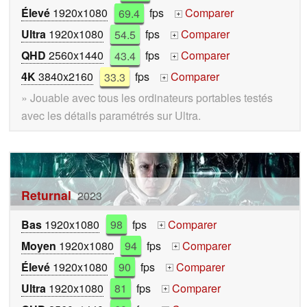
Élevé
1920x1080
69.4
fps
Comparer
+
Ultra
1920x1080
54.5
fps
Comparer
+
QHD
2560x1440
43.4
fps
Comparer
+
4K
3840x2160
33.3
fps
Comparer
+
» Jouable avec tous les ordinateurs portables testés
avec les détails paramétrés sur Ultra.
Returnal
2023
Bas
1920x1080
98
fps
Comparer
+
Moyen
1920x1080
94
fps
Comparer
+
Élevé
1920x1080
90
fps
Comparer
+
Ultra
1920x1080
81
fps
Comparer
+