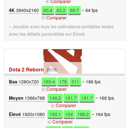
Comparer
+
4K
3840x2160
60.4
63.2
68.7
~ 64 fps
Comparer
+
» Jouable avec tous les ordinateurs portables testés
avec les détails paramétrés sur Élevé.
Dota 2 Reborn
2015
Bas
1280x720
169.4
178
211
~ 186 fps
Comparer
+
Moyen
1366x768
149.2
161.7
191.7
~ 168 fps
Comparer
+
Élevé
1920x1080
150.1
154
188.2
~ 164 fps
Comparer
+