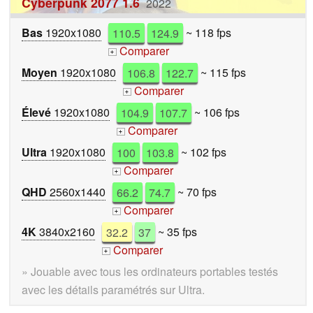
Cyberpunk 2077 1.6
2022
Bas
1920x1080
110.5
124.9
~ 118 fps
Comparer
+
Moyen
1920x1080
106.8
122.7
~ 115 fps
Comparer
+
Élevé
1920x1080
104.9
107.7
~ 106 fps
Comparer
+
Ultra
1920x1080
100
103.8
~ 102 fps
Comparer
+
QHD
2560x1440
66.2
74.7
~ 70 fps
Comparer
+
4K
3840x2160
32.2
37
~ 35 fps
Comparer
+
» Jouable avec tous les ordinateurs portables testés
avec les détails paramétrés sur Ultra.