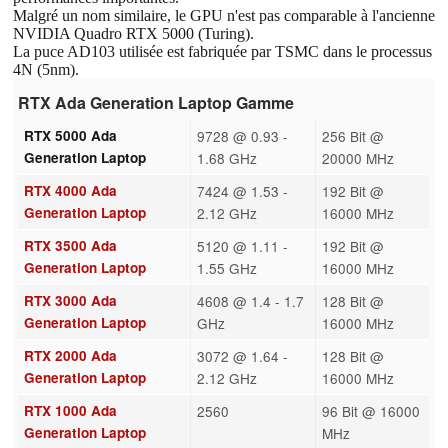
Malgré un nom similaire, le GPU n'est pas comparable à l'ancienne
NVIDIA Quadro RTX 5000 (Turing).
La puce AD103 utilisée est fabriquée par TSMC dans le processus
4N (5nm).
RTX Ada Generation Laptop Gamme
RTX 5000 Ada
9728 @ 0.93 -
256 Bit @
Generation Laptop
1.68 GHz
20000 MHz
RTX 4000 Ada
7424 @ 1.53 -
192 Bit @
Generation Laptop
2.12 GHz
16000 MHz
RTX 3500 Ada
5120 @ 1.11 -
192 Bit @
Generation Laptop
1.55 GHz
16000 MHz
RTX 3000 Ada
4608 @ 1.4 - 1.7
128 Bit @
Generation Laptop
GHz
16000 MHz
RTX 2000 Ada
3072 @ 1.64 -
128 Bit @
Generation Laptop
2.12 GHz
16000 MHz
RTX 1000 Ada
2560
96 Bit @ 16000
Generation Laptop
MHz