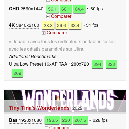
+
QHD
2560x1440
56.1
60.1
64.4
~ 60 fps
Comparer
+
4K
3840x2160
28.8
29.6
33.4
~ 31 fps
Comparer
+
» Jouable avec tous les ordinateurs portables testés
avec les détails paramétrés sur Ultra.
Additional Benchmarks
Ultra Low Preset 16xAF TAA 1280x720
294
322
269
Tiny Tina's Wonderlands
2022
Bas
1920x1080
196.5
220
267.5
~ 228 fps
Comparer
+