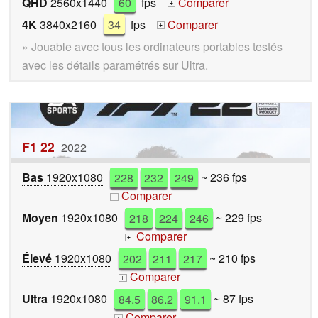
QHD
2560x1440
60
fps
Comparer
+
4K
3840x2160
34
fps
Comparer
+
» Jouable avec tous les ordinateurs portables testés
avec les détails paramétrés sur Ultra.
F1 22
2022
Bas
1920x1080
228
232
249
~ 236 fps
Comparer
+
Moyen
1920x1080
218
224
246
~ 229 fps
Comparer
+
Élevé
1920x1080
202
211
217
~ 210 fps
Comparer
+
Ultra
1920x1080
84.5
86.2
91.1
~ 87 fps
Comparer