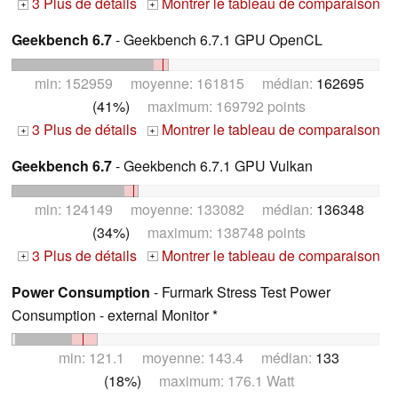
3 Plus de détails
Montrer le tableau de comparaison
+
+
Geekbench 6.7
- Geekbench 6.7.1 GPU OpenCL
min: 152959 moyenne: 161815 médian:
162695
(41%)
maximum: 169792 points
3 Plus de détails
Montrer le tableau de comparaison
+
+
Geekbench 6.7
- Geekbench 6.7.1 GPU Vulkan
min: 124149 moyenne: 133082 médian:
136348
(34%)
maximum: 138748 points
3 Plus de détails
Montrer le tableau de comparaison
+
+
Power Consumption
- Furmark Stress Test Power
Consumption - external Monitor *
min: 121.1 moyenne: 143.4 médian:
133
(18%)
maximum: 176.1 Watt