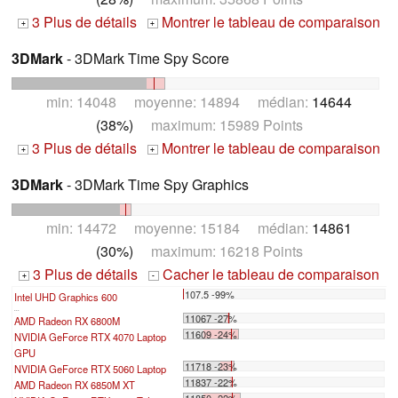
3 Plus de détails
Montrer le tableau de comparaison
+
+
3DMark
- 3DMark Time Spy Score
min: 14048 moyenne: 14894 médian:
14644
(38%)
maximum: 15989 Points
3 Plus de détails
Montrer le tableau de comparaison
+
+
3DMark
- 3DMark Time Spy Graphics
min: 14472 moyenne: 15184 médian:
14861
(30%)
maximum: 16218 Points
3 Plus de détails
Cacher le tableau de comparaison
+
-
107.5 -99%
Intel UHD Graphics 600
...
11067 -27%
AMD Radeon RX 6800M
11609 -24%
NVIDIA GeForce RTX 4070 Laptop
GPU
11718 -23%
NVIDIA GeForce RTX 5060 Laptop
11837 -22%
AMD Radeon RX 6850M XT
11850 -22%