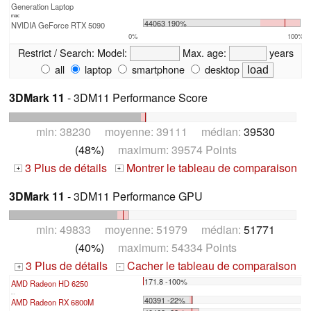
Generation Laptop
max:
44063 190%
NVIDIA GeForce RTX 5090
0%
100%
Restrict / Search:
Model:
Max. age:
years
all
laptop
smartphone
desktop
3DMark 11
- 3DM11 Performance Score
min: 38230 moyenne: 39111 médian:
39530
(48%)
maximum: 39574 Points
3 Plus de détails
Montrer le tableau de comparaison
+
+
3DMark 11
- 3DM11 Performance GPU
min: 49833 moyenne: 51979 médian:
51771
(40%)
maximum: 54334 Points
3 Plus de détails
Cacher le tableau de comparaison
+
-
171.8 -100%
AMD Radeon HD 6250
...
40391 -22%
AMD Radeon RX 6800M