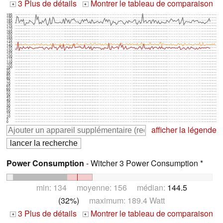
3 Plus de détails
Montrer le tableau de comparaison
+
+
195
190
185
180
175
170
165
160
155
150
145
140
135
130
125
120
115
110
105
100
95
90
85
80
75
70
65
60
55
50
45
40
35
30
25
20
15
10
5
0
afficher la légende
Power Consumption
- Witcher 3 Power Consumption *
min: 134 moyenne: 156 médian:
144.5
(32%)
maximum: 189.4 Watt
3 Plus de détails
Montrer le tableau de comparaison
+
+