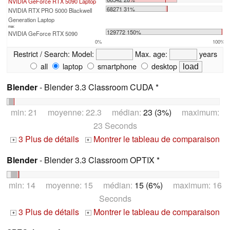
NVIDIA GeForce RTX 5090 Laptop
68271 31%
NVIDIA RTX PRO 5000 Blackwell
Generation Laptop
max:
129772 150%
NVIDIA GeForce RTX 5090
0%
100%
Restrict / Search:
Model:
Max. age:
years
all
laptop
smartphone
desktop
Blender
- Blender 3.3 Classroom CUDA *
min: 21 moyenne: 22.3 médian:
23 (3%)
maximum:
23 Seconds
3 Plus de détails
Montrer le tableau de comparaison
+
+
Blender
- Blender 3.3 Classroom OPTIX *
min: 14 moyenne: 15 médian:
15 (6%)
maximum: 16
Seconds
3 Plus de détails
Montrer le tableau de comparaison
+
+