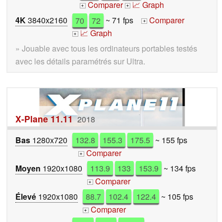
Comparer
📈 Graph
+
+
4K
3840x2160
70
72
~ 71 fps
Comparer
+
📈 Graph
+
» Jouable avec tous les ordinateurs portables testés
avec les détails paramétrés sur Ultra.
X-Plane 11.11
2018
Bas
1280x720
132.8
155.3
175.5
~ 155 fps
Comparer
+
Moyen
1920x1080
113.9
133
153.9
~ 134 fps
Comparer
+
Élevé
1920x1080
88.7
102.4
122.4
~ 105 fps
Comparer
+