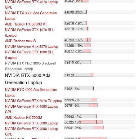
40462 -22%
NVIDIA GeForce RTX 4070 Laptop
GPU
41630 -20%
NVIDIA RTX 3500 Ada Generation
Laptop
42016 -19%
AMD Radeon RX 6850M XT
43219 -17%
NVIDIA GeForce GTX 1070 SLI
(Laptop)
43753 -16%
AMD Radeon 8060S
44268 -15%
NVIDIA GeForce RTX 5070 Laptop
46877 -10%
NVIDIA GeForce GTX 1080 SLI
(Laptop)
49410 -5%
NVIDIA RTX PRO 3000 Blackwell
Generation Laptop
NVIDIA RTX 5000 Ada
51979
Generation Laptop
54921 6%
NVIDIA RTX 4000 Ada Generation
Laptop
55525 7%
NVIDIA GeForce RTX 5070 Ti Laptop
56791 9%
NVIDIA GeForce RTX 4080 Laptop
GPU
59943 15%
AMD Radeon RX 7900M
60125 16%
NVIDIA GeForce RTX 5080 Laptop
65041 25%
NVIDIA GeForce RTX 4090 Laptop
GPU
66542 28%