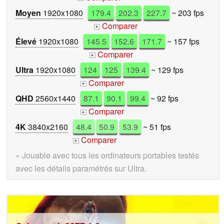
Moyen
1920x1080
179.4
202.3
227.7
~ 203 fps
Comparer
+
Élevé
1920x1080
145.5
152.6
171.7
~ 157 fps
Comparer
+
Ultra
1920x1080
124
125
139.4
~ 129 fps
Comparer
+
QHD
2560x1440
87.1
90.1
99.4
~ 92 fps
Comparer
+
4K
3840x2160
48.4
50.9
53.9
~ 51 fps
Comparer
+
» Jouable avec tous les ordinateurs portables testés
avec les détails paramétrés sur Ultra.