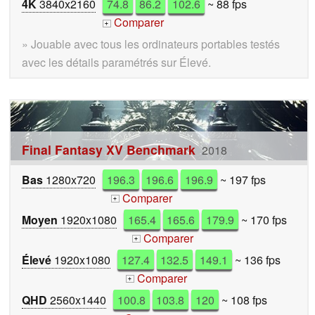
4K
3840x2160
74.8
86.2
102.6
~ 88 fps
Comparer
+
» Jouable avec tous les ordinateurs portables testés
avec les détails paramétrés sur Élevé.
Final Fantasy XV Benchmark
2018
Bas
1280x720
196.3
196.6
196.9
~ 197 fps
Comparer
+
Moyen
1920x1080
165.4
165.6
179.9
~ 170 fps
Comparer
+
Élevé
1920x1080
127.4
132.5
149.1
~ 136 fps
Comparer
+
QHD
2560x1440
100.8
103.8
120
~ 108 fps