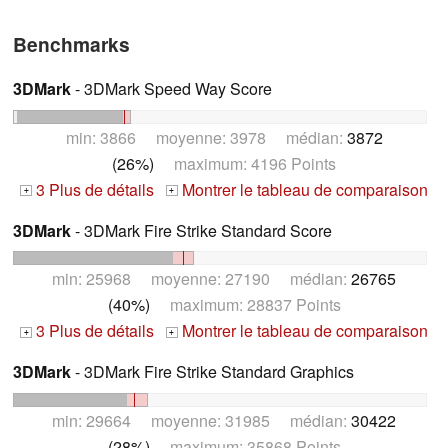
Benchmarks
3DMark
- 3DMark Speed Way Score
min: 3866 moyenne: 3978 médian:
3872
(26%)
maximum: 4196 Points
3 Plus de détails
Montrer le tableau de comparaison
+
+
3DMark
- 3DMark Fire Strike Standard Score
min: 25968 moyenne: 27190 médian:
26765
(40%)
maximum: 28837 Points
3 Plus de détails
Montrer le tableau de comparaison
+
+
3DMark
- 3DMark Fire Strike Standard Graphics
min: 29664 moyenne: 31985 médian:
30422
(28%)
maximum: 35868 Points