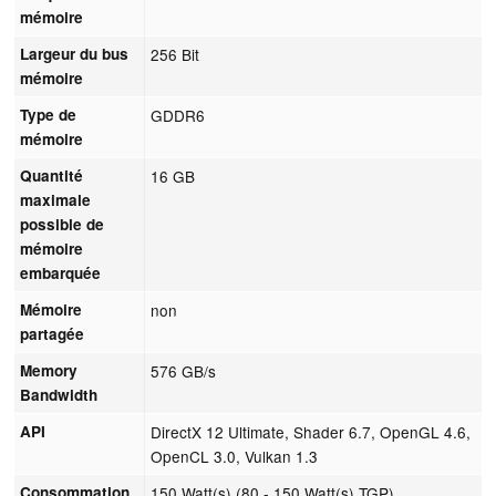
mémoire
Largeur du bus
256 Bit
mémoire
Type de
GDDR6
mémoire
Quantité
16 GB
maximale
possible de
mémoire
embarquée
Mémoire
non
partagée
Memory
576 GB/s
Bandwidth
API
DirectX 12 Ultimate, Shader 6.7, OpenGL 4.6,
OpenCL 3.0, Vulkan 1.3
Consommation
150 Watt(s) (80 - 150 Watt(s) TGP)