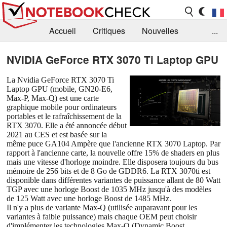
Accueil
Critiques
Nouvelles
...
FAQ
Bibliothèque
Guide d'achat
NVIDIA GeForce RTX 3070 Ti Laptop GPU
Recherche
Contact
La Nvidia GeForce RTX 3070 Ti
Laptop GPU (mobile, GN20-E6,
Max-P, Max-Q) est une carte
graphique mobile pour ordinateurs
portables et le rafraîchissement de la
RTX 3070. Elle a été annoncée début
2021 au CES et est basée sur la
même puce GA104 Ampère que l'ancienne RTX 3070 Laptop. Par
rapport à l'ancienne carte, la nouvelle offre 15% de shaders en plus
mais une vitesse d'horloge moindre. Elle disposera toujours du bus
mémoire de 256 bits et de 8 Go de GDDR6. La RTX 3070ti est
disponible dans différentes variantes de puissance allant de 80 Watt
TGP avec une horloge Boost de 1035 MHz jusqu'à des modèles
de 125 Watt avec une horloge Boost de 1485 MHz.
Il n'y a plus de variante Max-Q (utilisée auparavant pour les
variantes à faible puissance) mais chaque OEM peut choisir
d'implémenter les technologies Max-Q (Dynamic Boost,