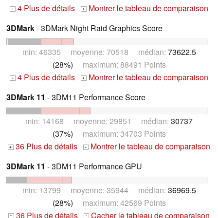
4 Plus de détails
Montrer le tableau de comparaison
+
+
3DMark
- 3DMark Night Raid Graphics Score
min: 46335 moyenne: 70518 médian:
73622.5
(28%)
maximum: 88491 Points
4 Plus de détails
Montrer le tableau de comparaison
+
+
3DMark 11
- 3DM11 Performance Score
min: 14168 moyenne: 29851 médian:
30737
(37%)
maximum: 34703 Points
36 Plus de détails
Montrer le tableau de comparaison
+
+
3DMark 11
- 3DM11 Performance GPU
min: 13799 moyenne: 35944 médian:
36969.5
(28%)
maximum: 42569 Points
36 Plus de détails
Cacher le tableau de comparaison
+
-