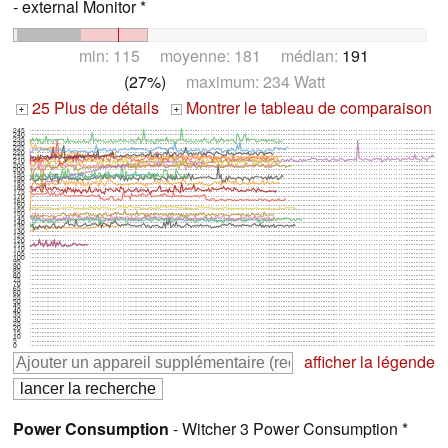
- external Monitor *
min: 115 moyenne: 181 médian:
191
(27%)
maximum: 234 Watt
25 Plus de détails
Montrer le tableau de comparaison
+
+
245
240
235
230
225
220
215
210
205
200
195
190
185
180
175
170
165
160
155
150
145
140
135
130
125
120
115
110
105
100
95
90
85
80
75
70
65
60
55
50
45
40
35
30
25
20
15
10
5
0
afficher la légende
Power Consumption
- Witcher 3 Power Consumption *