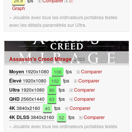
26.8
fps
Comparer
📈
+
+
Graph
» Jouable avec tous les ordinateurs portables testés
avec les détails paramétrés sur Ultra.
Assassin's Creed Mirage
2023
Moyen
1920x1080
106
fps
Comparer
+
Élevé
1920x1080
102
fps
Comparer
+
Ultra
1920x1080
80
fps
Comparer
+
QHD
2560x1440
63
fps
Comparer
+
4K
3840x2160
40
fps
Comparer
+
4K DLSS
3840x2160
52
fps
Comparer
+
» Jouable avec tous les ordinateurs portables testés