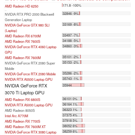
171.8 -100%
AMD Radeon HD 6250
...
32846 -9%
NVIDIA RTX PRO 2000 Blackwell
Generation Laptop
33169 -8%
NVIDIA GeForce GTX 980 SLI
(Laptop)
33497 -7%
AMD Radeon RX 6700M
34188 -5%
AMD Radeon RX 7600S
34860 -3%
NVIDIA GeForce RTX 4060 Laptop
GPU
35101 -2%
AMD Radeon RX 7600M
35153 -2%
NVIDIA GeForce RTX 2080 Super
Mobile
35286 -2%
NVIDIA GeForce RTX 2080 Mobile
35743 -1%
NVIDIA RTX A5500 Laptop GPU
NVIDIA GeForce RTX
35944
3070 Ti Laptop GPU
36101 0%
AMD Radeon RX 6800S
36164 1%
NVIDIA RTX A5000 Laptop GPU
36323 1%
AMD Radeon 8050S
37375 4%
Intel Arc A770M
37918 5%
AMD Radeon RX 7700S
38052 6%
AMD Radeon RX 7600M XT
38259 6%
NVIDIA GeForce RTX 3080 Laptop