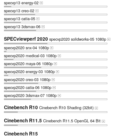
specvp13 energy-02
+
specvp13 creo-02
+
specvp13 catia-05
+
specvp13 3dsmax-06
+
SPECviewperf 2020
specvp2020 solidworks-05 1080p
+
specvp2020 snx-04 1080p
+
specvp2020 medical-03 1080p
+
specvp2020 maya-06 1080p
+
specvp2020 energy-03 1080p
+
specvp2020 creo-03 1080p
+
specvp2020 catia-06 1080p
+
specvp2020 3dsmax-07 1080p
+
Cinebench R10
Cinebench R10 Shading (32bit)
+
Cinebench R11.5
Cinebench R11.5 OpenGL 64 Bit
+
Cinebench R15