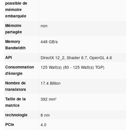
possible de
mémoire
embarquée
Mémoire
non
partagée
Memory
448 GB/s
Bandwidth
API
DirectX 12_2, Shader 6.7, OpenGL 4.6
Consommation
125 Watt(s) (80 - 125 Watt(s) TGP)
d'énergie
Nombre de
17.4 Billion
transistors
Taille de la
392 mm²
matrice
technologie
8 nm
PCIe
4.0