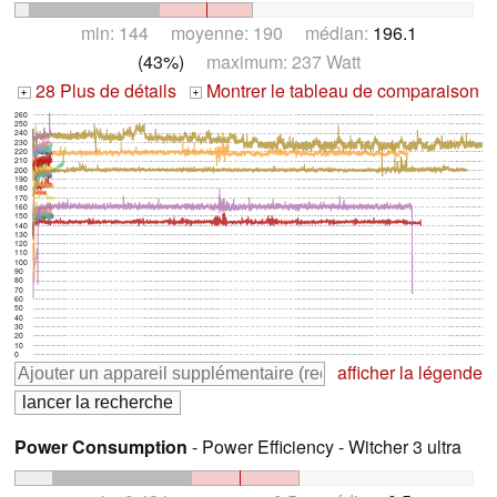
min: 144 moyenne: 190 médian:
196.1
(43%)
maximum: 237 Watt
28 Plus de détails
Montrer le tableau de comparaison
+
+
260
250
240
230
220
210
200
190
180
170
160
150
140
130
120
110
100
90
80
70
60
50
40
30
20
10
0
afficher la légende
Power Consumption
- Power Efficiency - Witcher 3 ultra