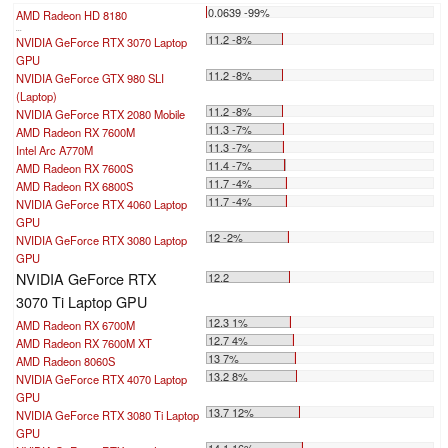
0.0639 -99%
AMD Radeon HD 8180
...
11.2 -8%
NVIDIA GeForce RTX 3070 Laptop
GPU
11.2 -8%
NVIDIA GeForce GTX 980 SLI
(Laptop)
11.2 -8%
NVIDIA GeForce RTX 2080 Mobile
11.3 -7%
AMD Radeon RX 7600M
11.3 -7%
Intel Arc A770M
11.4 -7%
AMD Radeon RX 7600S
11.7 -4%
AMD Radeon RX 6800S
11.7 -4%
NVIDIA GeForce RTX 4060 Laptop
GPU
12 -2%
NVIDIA GeForce RTX 3080 Laptop
GPU
NVIDIA GeForce RTX
12.2
3070 Ti Laptop GPU
12.3 1%
AMD Radeon RX 6700M
12.7 4%
AMD Radeon RX 7600M XT
13 7%
AMD Radeon 8060S
13.2 8%
NVIDIA GeForce RTX 4070 Laptop
GPU
13.7 12%
NVIDIA GeForce RTX 3080 Ti Laptop
GPU
14.1 16%