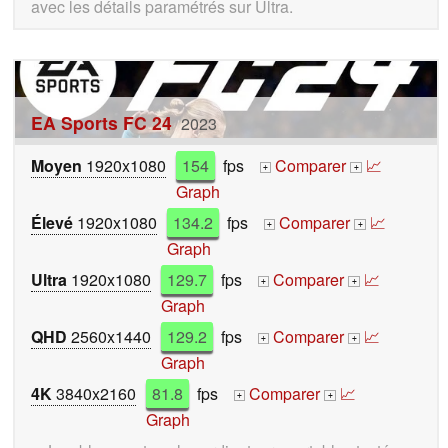
avec les détails paramétrés sur Ultra.
EA Sports FC 24
2023
Moyen
1920x1080
154
fps
Comparer
📈
+
+
Graph
Élevé
1920x1080
134.2
fps
Comparer
📈
+
+
Graph
Ultra
1920x1080
129.7
fps
Comparer
📈
+
+
Graph
QHD
2560x1440
129.2
fps
Comparer
📈
+
+
Graph
4K
3840x2160
81.8
fps
Comparer
📈
+
+
Graph