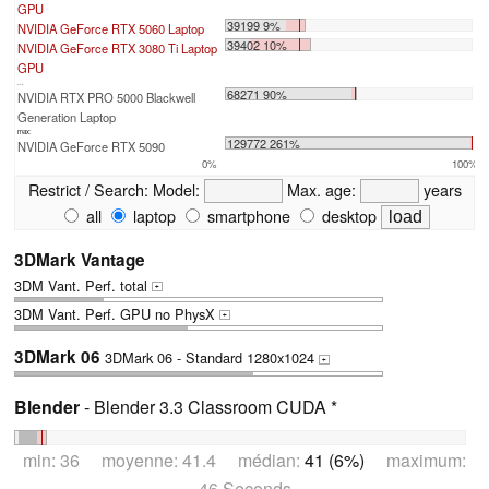
GPU
39199 9%
NVIDIA GeForce RTX 5060 Laptop
39402 10%
NVIDIA GeForce RTX 3080 Ti Laptop
GPU
...
68271 90%
NVIDIA RTX PRO 5000 Blackwell
Generation Laptop
max:
129772 261%
NVIDIA GeForce RTX 5090
0%
100%
Restrict / Search:
Model:
Max. age:
years
all
laptop
smartphone
desktop
3DMark Vantage
3DM Vant. Perf. total
+
3DM Vant. Perf. GPU no PhysX
+
3DMark 06
3DMark 06 - Standard 1280x1024
+
Blender
- Blender 3.3 Classroom CUDA *
min: 36 moyenne: 41.4 médian:
41 (6%)
maximum:
46 Seconds