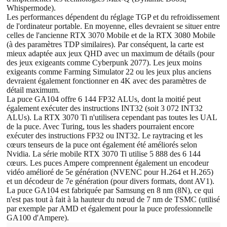
Whispermode).
Les performances dépendent du réglage TGP et du refroidissement
de l'ordinateur portable. En moyenne, elles devraient se situer entre
celles de l'ancienne RTX 3070 Mobile et de la RTX 3080 Mobile
(à des paramètres TDP similaires). Par conséquent, la carte est
mieux adaptée aux jeux QHD avec un maximum de détails (pour
des jeux exigeants comme Cyberpunk 2077). Les jeux moins
exigeants comme Farming Simulator 22 ou les jeux plus anciens
devraient également fonctionner en 4K avec des paramètres de
détail maximum.
La puce GA104 offre 6 144 FP32 ALUs, dont la moitié peut
également exécuter des instructions INT32 (soit 3 072 INT32
ALUs). La RTX 3070 Ti n'utilisera cependant pas toutes les UAL
de la puce. Avec Turing, tous les shaders pourraient encore
exécuter des instructions FP32 ou INT32. Le raytracing et les
cœurs tenseurs de la puce ont également été améliorés selon
Nvidia. La série mobile RTX 3070 Ti utilise 5 888 des 6 144
cœurs. Les puces Ampere comprennent également un encodeur
vidéo amélioré de 5e génération (NVENC pour H.264 et H.265)
et un décodeur de 7e génération (pour divers formats, dont AV1).
La puce GA104 est fabriquée par Samsung en 8 nm (8N), ce qui
n'est pas tout à fait à la hauteur du nœud de 7 nm de TSMC (utilisé
par exemple par AMD et également pour la puce professionnelle
GA100 d'Ampere).