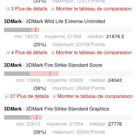
(33%)
maximum: 72313 Points
3 Plus de détails
Montrer le tableau de comparaison
+
+
3DMark
- 3DMark Wild Life Extreme Unlimited
min: 18372 moyenne: 21359 médian:
21676.5
(25%)
maximum: 23709 Points
4 Plus de détails
Montrer le tableau de comparaison
+
+
3DMark
- 3DMark Fire Strike Standard Score
min: 13606 moyenne: 23800 médian:
24043
(36%)
maximum: 28492 Points
37 Plus de détails
Montrer le tableau de comparaison
+
+
3DMark
- 3DMark Fire Strike Standard Graphics
min: 22612 moyenne: 27554 médian:
27776
(26%)
maximum: 32550 Points