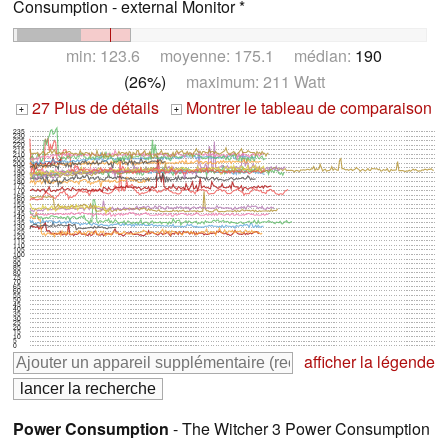
Consumption - external Monitor *
min: 123.6 moyenne: 175.1 médian:
190
(26%)
maximum: 211 Watt
27 Plus de détails
Montrer le tableau de comparaison
+
+
235
230
225
220
215
210
205
200
195
190
185
180
175
170
165
160
155
150
145
140
135
130
125
120
115
110
105
100
95
90
85
80
75
70
65
60
55
50
45
40
35
30
25
20
15
10
5
0
afficher la légende
Power Consumption
- The Witcher 3 Power Consumption