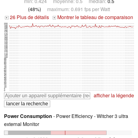
min: 0.424 moyenne: 0.5 médian:
0.5
(48%)
maximum: 0.691 fps per Watt
26 Plus de détails
Montrer le tableau de comparaison
+
+
200
195
190
185
180
175
170
165
160
155
150
145
140
135
130
125
120
115
110
105
100
95
90
85
80
75
70
65
60
55
50
45
40
35
30
25
20
15
10
5
0
afficher la légende
Power Consumption
- Power Efficiency - Witcher 3 ultra
external Monitor