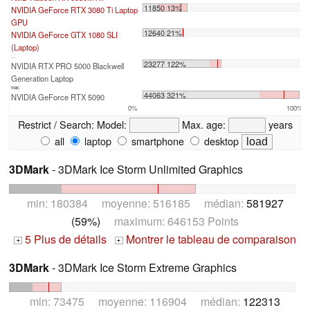
11850 13%
NVIDIA GeForce RTX 3080 Ti Laptop
GPU
12640 21%
NVIDIA GeForce GTX 1080 SLI
(Laptop)
...
23277 122%
NVIDIA RTX PRO 5000 Blackwell
Generation Laptop
max:
44063 321%
NVIDIA GeForce RTX 5090
0%
100%
Restrict / Search:
Model:
Max. age:
years
all
laptop
smartphone
desktop
3DMark
- 3DMark Ice Storm Unlimited Graphics
min: 180384 moyenne: 516185 médian:
581927
(59%)
maximum: 646153 Points
5 Plus de détails
Montrer le tableau de comparaison
+
+
3DMark
- 3DMark Ice Storm Extreme Graphics
min: 73475 moyenne: 116904 médian:
122313