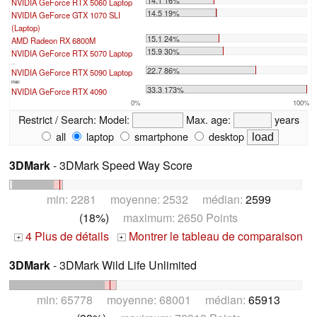
NVIDIA GeForce RTX 5060 Laptop
14.5 19%
NVIDIA GeForce GTX 1070 SLI
(Laptop)
15.1 24%
AMD Radeon RX 6800M
15.9 30%
NVIDIA GeForce RTX 5070 Laptop
...
22.7 86%
NVIDIA GeForce RTX 5090 Laptop
max:
33.3 173%
NVIDIA GeForce RTX 4090
0%
100%
Restrict / Search:
Model:
Max. age:
years
all
laptop
smartphone
desktop
3DMark
- 3DMark Speed Way Score
min: 2281 moyenne: 2532 médian:
2599
(18%)
maximum: 2650 Points
4 Plus de détails
Montrer le tableau de comparaison
+
+
3DMark
- 3DMark Wild Life Unlimited
min: 65778 moyenne: 68001 médian:
65913