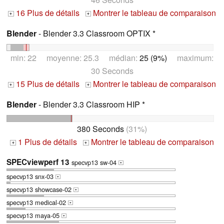
16 Plus de détails
Montrer le tableau de comparaison
+
+
Blender
- Blender 3.3 Classroom OPTIX *
min: 22 moyenne: 25.3 médian:
25 (9%)
maximum:
30 Seconds
15 Plus de détails
Montrer le tableau de comparaison
+
+
Blender
- Blender 3.3 Classroom HIP *
380 Seconds
(31%)
1 Plus de détails
Montrer le tableau de comparaison
+
+
SPECviewperf 13
specvp13 sw-04
+
specvp13 snx-03
+
specvp13 showcase-02
+
specvp13 medical-02
+
specvp13 maya-05
+