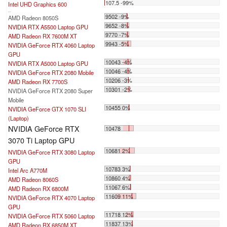
107.5 -99%
Intel UHD Graphics 600
...
9502 -9%
AMD Radeon 8050S
9652 -8%
NVIDIA RTX A5500 Laptop GPU
9770 -7%
AMD Radeon RX 7600M XT
9943 -5%
NVIDIA GeForce RTX 4060 Laptop
GPU
10043 -4%
NVIDIA RTX A5000 Laptop GPU
10046 -4%
NVIDIA GeForce RTX 2080 Mobile
10206 -3%
AMD Radeon RX 7700S
10301 -2%
NVIDIA GeForce RTX 2080 Super
Mobile
10455 0%
NVIDIA GeForce GTX 1070 SLI
(Laptop)
NVIDIA GeForce RTX
10478
3070 Ti Laptop GPU
10681 2%
NVIDIA GeForce RTX 3080 Laptop
GPU
10783 3%
Intel Arc A770M
10860 4%
AMD Radeon 8060S
11067 6%
AMD Radeon RX 6800M
11609 11%
NVIDIA GeForce RTX 4070 Laptop
GPU
11718 12%
NVIDIA GeForce RTX 5060 Laptop
11837 13%
AMD Radeon RX 6850M XT