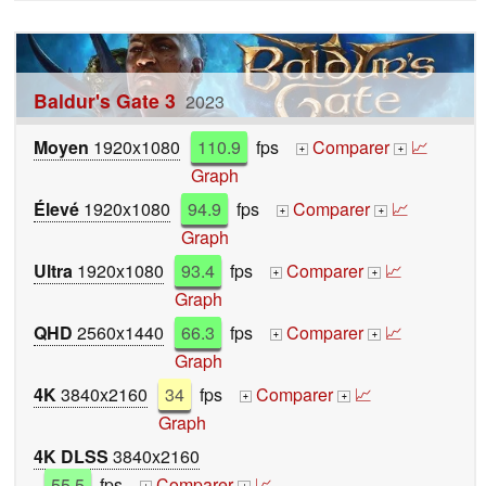
Baldur's Gate 3
2023
Moyen
1920x1080
110.9
fps
Comparer
📈
+
+
Graph
Élevé
1920x1080
94.9
fps
Comparer
📈
+
+
Graph
Ultra
1920x1080
93.4
fps
Comparer
📈
+
+
Graph
QHD
2560x1440
66.3
fps
Comparer
📈
+
+
Graph
4K
3840x2160
34
fps
Comparer
📈
+
+
Graph
4K DLSS
3840x2160
55.5
fps
Comparer
📈