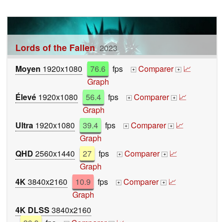
Lords of the Fallen
2023
Moyen
1920x1080
76.6
fps
Comparer
📈
+
+
Graph
Élevé
1920x1080
56.4
fps
Comparer
📈
+
+
Graph
Ultra
1920x1080
39.4
fps
Comparer
📈
+
+
Graph
QHD
2560x1440
27
fps
Comparer
📈
+
+
Graph
4K
3840x2160
10.9
fps
Comparer
📈
+
+
Graph
4K DLSS
3840x2160