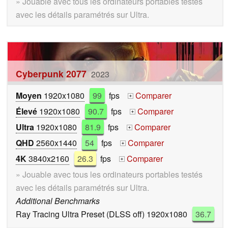
» Jouable avec tous les ordinateurs portables testés
avec les détails paramétrés sur Ultra.
Cyberpunk 2077
2023
Moyen
1920x1080
99
fps
Comparer
+
Élevé
1920x1080
90.7
fps
Comparer
+
Ultra
1920x1080
81.9
fps
Comparer
+
QHD
2560x1440
54
fps
Comparer
+
4K
3840x2160
26.3
fps
Comparer
+
» Jouable avec tous les ordinateurs portables testés
avec les détails paramétrés sur Ultra.
Additional Benchmarks
Ray Tracing Ultra Preset (DLSS off) 1920x1080
36.7