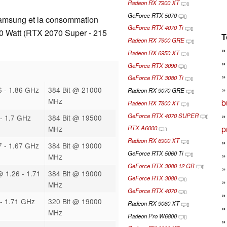
Radeon RX 7900 XT
GeForce RTX 5070
amsung et la consommation
GeForce RTX 4070 Ti
20 Watt (RTX 2070 Super - 215
T
Radeon RX 7900 GRE
Radeon RX 6950 XT
GeForce RTX 3090
GeForce RTX 3080 Ti
 - 1.86 GHz
384 Bit @ 21000
Radeon RX 9070 GRE
MHz
b
Radeon RX 7800 XT
GeForce RTX 4070 SUPER
- 1.7 GHz
384 Bit @ 19500
p
MHz
RTX A6000
Radeon RX 6900 XT
 - 1.67 GHz
384 Bit @ 19000
GeForce RTX 5060 Ti
MHz
GeForce RTX 3080 12 GB
@ 1.26 - 1.71
384 Bit @ 19000
GeForce RTX 3080
MHz
GeForce RTX 4070
- 1.71 GHz
320 Bit @ 19000
Radeon RX 9060 XT
MHz
Radeon Pro W6800