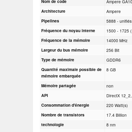
Nom de code
Ampere GA1
Architecture
Ampere
Pipelines
5888 - unifiés
Fréquence du noyau interne
1500 - 1725 
Fréquence de la mémoire
14000 MHz
Largeur du bus mémoire
256 Bit
Type de mémoire
GDDR6
Quantité maximale possible de
8 GB
mémoire embarquée
Mémoire partagée
non
API
DirectX 12_2
Consommation d'énergie
220 Watt(s)
Nombre de transistors
17.4 Billion
technologie
8 nm