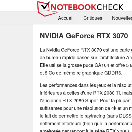
Accueil
Critiques
Nouvelle
NVIDIA GeForce RTX 3070
La Nvidia GeForce RTX 3070 est une carte
de bureau rapide basée sur l'architecture A
Elle utilise la grosse puce GA104 et offre 5
et 8 Go de mémoire graphique GDDR6.
Les performances dans les jeux et la résolu
inférieures à celles d'une RTX 2080 Ti, mai
l'ancienne RTX 2080 Super. Pour la plupart 
suffisantes pour une résolution de 4k et un
le fait de permettre le raytracing (sans DLS
nettement inférieure (bien que la performan
améliorée par rapport à la série RTX 2000).