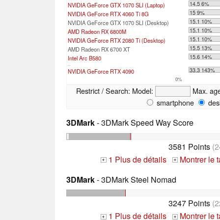
14.5 6%
NVIDIA GeForce GTX 1070 SLI (Laptop)
15 9%
NVIDIA GeForce RTX 4060 Ti 8G
15.1 10%
NVIDIA GeForce GTX 1070 SLI (Desktop)
15.1 10%
AMD Radeon RX 6800M
15.1 10%
NVIDIA GeForce RTX 2080 Ti (Desktop)
15.5 13%
AMD Radeon RX 6700 XT
15.6 14%
Intel Arc B580
...
33.3 143%
NVIDIA GeForce RTX 4090
0%
Restrict / Search:
Model:
Max. ag
smartphone
des
3DMark
- 3DMark Speed Way Score
3581 Points
(2
1 Plus de détails
Montrer le 
+
+
3DMark
- 3DMark Steel Nomad
3247 Points
(2
1 Plus de détails
Montrer le 
+
+