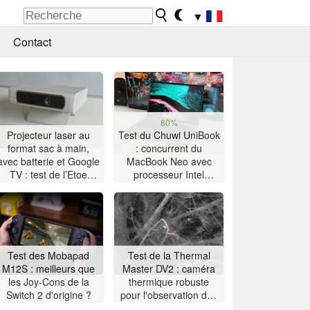
▼
Contact
80%
Projecteur laser au
Test du Chuwi UniBook
format sac à main,
: concurrent du
avec batterie et Google
MacBook Neo avec
TV : test de l’Etoe
processeur Intel
Dolphin 2
Wildcat Lake à 449 $
Test des Mobapad
Test de la Thermal
M12S : meilleurs que
Master DV2 : caméra
les Joy-Cons de la
thermique robuste
Switch 2 d'origine ?
pour l'observation des
oiseaux