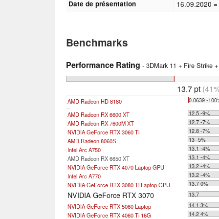
Date de présentation
16.09.2020
=
Benchmarks
Performance Rating
- 3DMark 11 + Fire Strike 
13.7 pt
(41%
0.0639 -10
AMD Radeon HD 8180
...
12.5 -9%
AMD Radeon RX 6600 XT
12.7 -7%
AMD Radeon RX 7600M XT
12.8 -7%
NVIDIA GeForce RTX 3060 Ti
13 -5%
AMD Radeon 8060S
13.1 -4%
Intel Arc A750
13.1 -4%
AMD Radeon RX 6650 XT
13.2 -4%
NVIDIA GeForce RTX 4070 Laptop GPU
13.2 -4%
Intel Arc A770
13.7 0%
NVIDIA GeForce RTX 3080 Ti Laptop GPU
NVIDIA GeForce RTX 3070
13.7
14.1 3%
NVIDIA GeForce RTX 5060 Laptop
14.2 4%
NVIDIA GeForce RTX 4060 Ti 16G