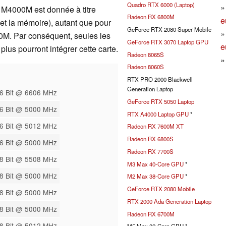
Quadro RTX 6000 (Laptop)
M4000M est donnée à titre
Radeon RX 6800M
e
 et la mémoire), autant que pour
GeForce RTX 2080 Super Mobile
. Par conséquent, seules les
GeForce RTX 3070 Laptop GPU
e
plus pourront intégrer cette carte.
Radeon 8065S
Radeon 8060S
RTX PRO 2000 Blackwell
Generation Laptop
6 Bit @ 6606 MHz
GeForce RTX 5050 Laptop
6 Bit @ 5000 MHz
RTX A4000 Laptop GPU
*
6 Bit @ 5012 MHz
Radeon RX 7600M XT
Radeon RX 6800S
6 Bit @ 5000 MHz
Radeon RX 7700S
8 Bit @ 5508 MHz
M3 Max 40-Core GPU
*
8 Bit @ 5000 MHz
M2 Max 38-Core GPU
*
GeForce RTX 2080 Mobile
8 Bit @ 5000 MHz
RTX 2000 Ada Generation Laptop
8 Bit @ 5000 MHz
Radeon RX 6700M
8 Bit @ 5012 MHz