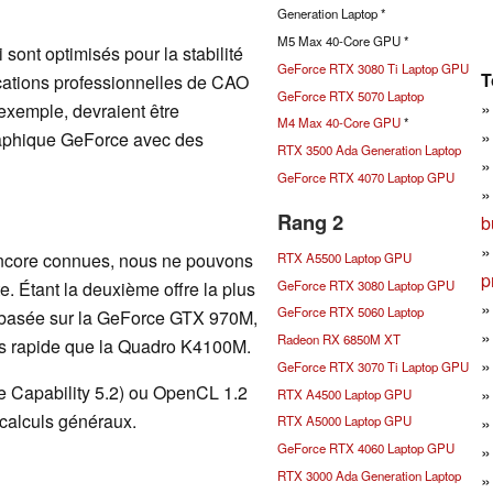
Generation Laptop *
M5 Max 40-Core GPU *
i sont optimisés pour la stabilité
GeForce RTX 3080 Ti Laptop GPU
T
cations professionnelles de CAO
GeForce RTX 5070 Laptop
xemple, devraient être
M4 Max 40-Core GPU
*
graphique GeForce avec des
RTX 3500 Ada Generation Laptop
GeForce RTX 4070 Laptop GPU
Rang 2
b
encore connues, nous ne pouvons
RTX A5500 Laptop GPU
p
GeForce RTX 3080 Laptop GPU
e. Étant la deuxième offre la plus
GeForce RTX 5060 Laptop
 basée sur la GeForce GTX 970M,
Radeon RX 6850M XT
lus rapide que la Quadro K4100M.
GeForce RTX 3070 Ti Laptop GPU
e Capability 5.2) ou OpenCL 1.2
RTX A4500 Laptop GPU
 calculs généraux.
RTX A5000 Laptop GPU
GeForce RTX 4060 Laptop GPU
RTX 3000 Ada Generation Laptop