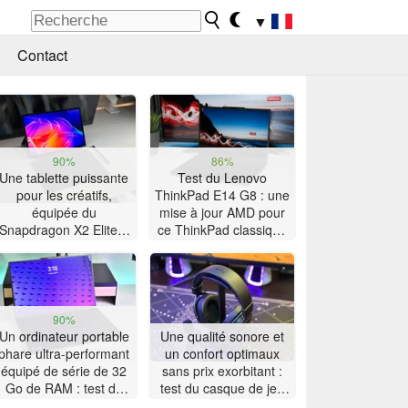
▼
Contact
90%
86%
Une tablette puissante
Test du Lenovo
pour les créatifs,
ThinkPad E14 G8 : une
équipée du
mise à jour AMD pour
Snapdragon X2 Elite –
ce ThinkPad classique
Test de l’Asus ProArt
doté d'une grande
PZ14
autonomie
90%
Un ordinateur portable
Une qualité sonore et
phare ultra-performant
un confort optimaux
équipé de série de 32
sans prix exorbitant :
Go de RAM : test du
test du casque de jeu
Lenovo ThinkPad X9-
Akko Verge S9 Ultra