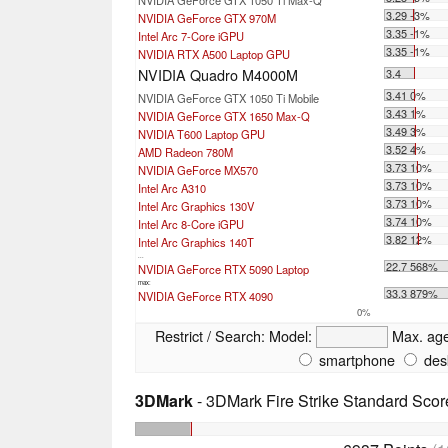
3.29 -3%
NVIDIA GeForce GTX 970M
3.35 -1%
Intel Arc 7-Core iGPU
3.35 -1%
NVIDIA RTX A500 Laptop GPU
NVIDIA Quadro M4000M
3.4
3.41 0%
NVIDIA GeForce GTX 1050 Ti Mobile
3.43 1%
NVIDIA GeForce GTX 1650 Max-Q
3.49 3%
NVIDIA T600 Laptop GPU
3.52 4%
AMD Radeon 780M
3.73 10%
NVIDIA GeForce MX570
3.73 10%
Intel Arc A310
3.73 10%
Intel Arc Graphics 130V
3.74 10%
Intel Arc 8-Core iGPU
3.82 12%
Intel Arc Graphics 140T
...
22.7 568%
NVIDIA GeForce RTX 5090 Laptop
max:
33.3 879%
NVIDIA GeForce RTX 4090
0%
Restrict / Search:
Model:
Max. ag
smartphone
des
3DMark
- 3DMark Fire Strike Standard Scor