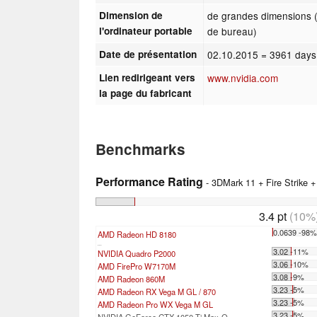
Dimension de
de grandes dimensions 
l'ordinateur portable
de bureau)
Date de présentation
02.10.2015
= 3961 days
Lien redirigeant vers
www.nvidia.com
la page du fabricant
Benchmarks
Performance Rating
- 3DMark 11 + Fire Strike 
3.4 pt
(10%
0.0639 -98
AMD Radeon HD 8180
...
3.02 -11%
NVIDIA Quadro P2000
3.06 -10%
AMD FirePro W7170M
3.08 -9%
AMD Radeon 860M
3.23 -5%
AMD Radeon RX Vega M GL / 870
3.23 -5%
AMD Radeon Pro WX Vega M GL
3.23 -5%
NVIDIA GeForce GTX 1050 Ti Max-Q