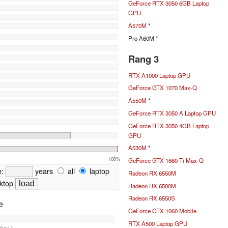
GeForce RTX 3050 6GB Laptop
GPU
A570M
*
Pro A60M *
Rang 3
RTX A1000 Laptop GPU
GeForce GTX 1070 Max-Q
A550M
*
GeForce RTX 3050 A Laptop GPU
GeForce RTX 3050 4GB Laptop
GPU
A530M
*
100%
GeForce GTX 1660 Ti Max-Q
e:
years
all
laptop
Radeon RX 6550M
ktop
Radeon RX 6500M
Radeon RX 6550S
e
GeForce GTX 1060 Mobile
RTX A500 Laptop GPU