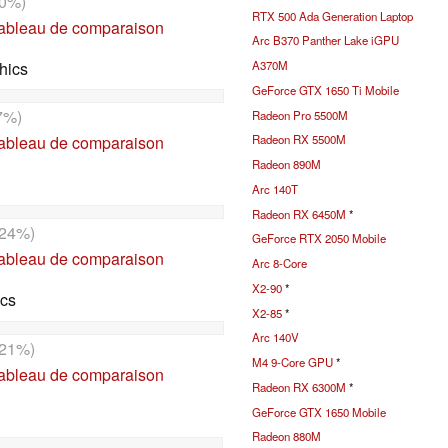
0%)
RTX 500 Ada Generation Laptop
tableau de comparaison
Arc B370 Panther Lake iGPU
hics
A370M
GeForce GTX 1650 Ti Mobile
7%)
Radeon Pro 5500M
Radeon RX 5500M
tableau de comparaison
Radeon 890M
Arc 140T
Radeon RX 6450M
*
24%)
GeForce RTX 2050 Mobile
tableau de comparaison
Arc 8-Core
X2-90
*
ics
X2-85
*
Arc 140V
21%)
M4 9-Core GPU
*
tableau de comparaison
Radeon RX 6300M
*
GeForce GTX 1650 Mobile
Radeon 880M