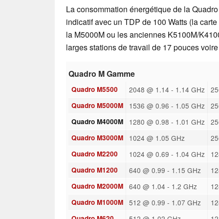
La consommation énergétique de la Quadro 
indicatif avec un TDP de 100 Watts (la carte
la M5000M ou les anciennes K5100M/K4100M
larges stations de travail de 17 pouces voire 
Quadro M Gamme
Quadro M5500
2048 @ 1.14 - 1.14 GHz
25
Quadro M5000M
1536 @ 0.96 - 1.05 GHz
25
Quadro M4000M
1280 @ 0.98 - 1.01 GHz
25
Quadro M3000M
1024 @ 1.05 GHz
25
Quadro M2200
1024 @ 0.69 - 1.04 GHz
12
Quadro M1200
640 @ 0.99 - 1.15 GHz
12
Quadro M2000M
640 @ 1.04 - 1.2 GHz
12
Quadro M1000M
512 @ 0.99 - 1.07 GHz
12
Quadro M620
512 @ 1.02 GHz
12