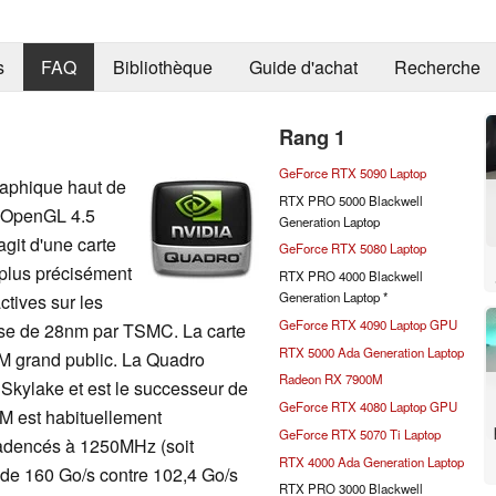
s
FAQ
Bibliothèque
Guide d'achat
Recherche
Rang 1
GeForce RTX 5090 Laptop
aphique haut de
RTX PRO 5000 Blackwell
 OpenGL 4.5
Generation Laptop
agit d'une carte
GeForce RTX 5080 Laptop
 plus précisément
RTX PRO 4000 Blackwell
Generation Laptop *
tives sur les
GeForce RTX 4090 Laptop GPU
esse de 28nm par TSMC. La carte
RTX 5000 Ada Generation Laptop
M grand public. La Quadro
Radeon RX 7900M
Skylake et est le successeur de
GeForce RTX 4080 Laptop GPU
M est habituellement
GeForce RTX 5070 Ti Laptop
encés à 1250MHz (soit
RTX 4000 Ada Generation Laptop
de 160 Go/s contre 102,4 Go/s
RTX PRO 3000 Blackwell