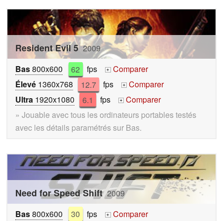
Resident Evil 5
2009
Bas
800x600
62
fps
Comparer
+
Élevé
1360x768
12.7
fps
Comparer
+
Ultra
1920x1080
6.1
fps
Comparer
+
» Jouable avec tous les ordinateurs portables testés
avec les détails paramétrés sur Bas.
Need for Speed Shift
2009
Bas
800x600
30
fps
Comparer
+