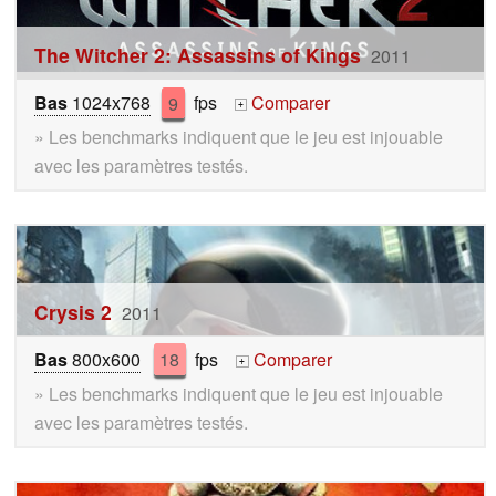
The Witcher 2: Assassins of Kings
2011
Bas
1024x768
9
fps
Comparer
+
» Les benchmarks indiquent que le jeu est injouable
avec les paramètres testés.
Crysis 2
2011
Bas
800x600
18
fps
Comparer
+
» Les benchmarks indiquent que le jeu est injouable
avec les paramètres testés.