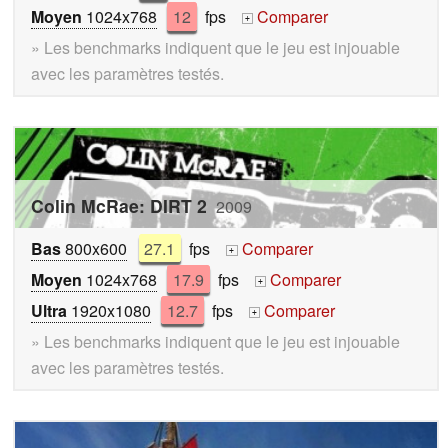
Moyen
1024x768
12
fps
Comparer
+
» Les benchmarks indiquent que le jeu est injouable
avec les paramètres testés.
Colin McRae: DIRT 2
2009
Bas
800x600
27.1
fps
Comparer
+
Moyen
1024x768
17.9
fps
Comparer
+
Ultra
1920x1080
12.7
fps
Comparer
+
» Les benchmarks indiquent que le jeu est injouable
avec les paramètres testés.