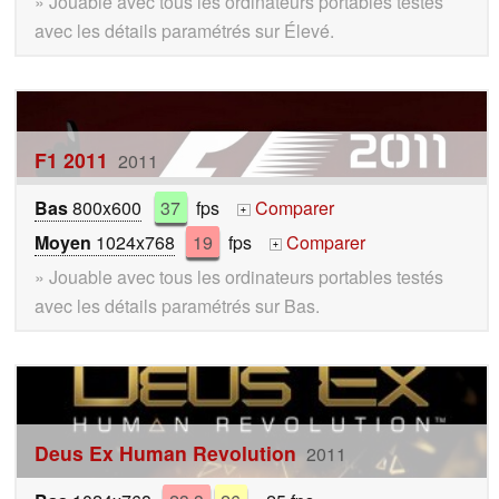
» Jouable avec tous les ordinateurs portables testés
avec les détails paramétrés sur Élevé.
F1 2011
2011
Bas
800x600
37
fps
Comparer
+
Moyen
1024x768
19
fps
Comparer
+
» Jouable avec tous les ordinateurs portables testés
avec les détails paramétrés sur Bas.
Deus Ex Human Revolution
2011