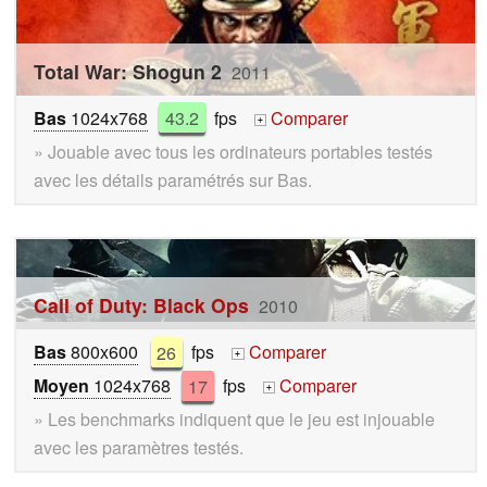
Total War: Shogun 2
2011
Bas
1024x768
43.2
fps
Comparer
+
» Jouable avec tous les ordinateurs portables testés
avec les détails paramétrés sur Bas.
Call of Duty: Black Ops
2010
Bas
800x600
26
fps
Comparer
+
Moyen
1024x768
17
fps
Comparer
+
» Les benchmarks indiquent que le jeu est injouable
avec les paramètres testés.