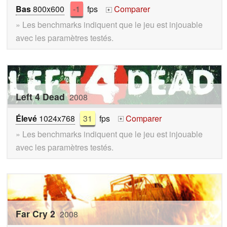
Bas
800x600
-1
fps
Comparer
+
» Les benchmarks indiquent que le jeu est injouable
avec les paramètres testés.
Left 4 Dead
2008
Élevé
1024x768
31
fps
Comparer
+
» Les benchmarks indiquent que le jeu est injouable
avec les paramètres testés.
Far Cry 2
2008