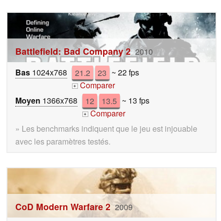
Battlefield: Bad Company 2
2010
Bas
1024x768
21.2
23
~ 22 fps
Comparer
+
Moyen
1366x768
12
13.5
~ 13 fps
Comparer
+
» Les benchmarks indiquent que le jeu est injouable
avec les paramètres testés.
CoD Modern Warfare 2
2009