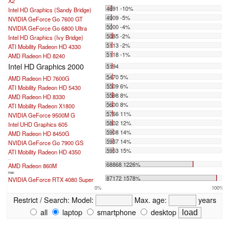
X2
4691 -10%
Intel HD Graphics (Sandy Bridge)
4909 -5%
NVIDIA GeForce Go 7600 GT
5000 -4%
NVIDIA GeForce Go 6800 Ultra
5085 -2%
Intel HD Graphics (Ivy Bridge)
5113 -2%
ATI Mobility Radeon HD 4330
5118 -1%
AMD Radeon HD 8240
Intel HD Graphics 2000
5194
5470 5%
AMD Radeon HD 7600G
5509 6%
ATI Mobility Radeon HD 5430
5598 8%
AMD Radeon HD 8330
5600 8%
ATI Mobility Radeon X1800
5766 11%
NVIDIA GeForce 9500M G
5802 12%
Intel UHD Graphics 605
5908 14%
AMD Radeon HD 8450G
5937 14%
NVIDIA GeForce Go 7900 GS
5953 15%
ATI Mobility Radeon HD 4350
...
68868 1226%
AMD Radeon 860M
max:
87172 1578%
NVIDIA GeForce RTX 4080 Super
0%
100%
Restrict / Search:
Model:
Max. age:
years
all
laptop
smartphone
desktop