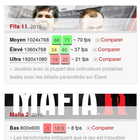
Fifa 11
2010
Moyen
1024x768
68
71
~ 70 fps
Comparer
+
Élevé
1360x768
34
40
~ 37 fps
Comparer
+
Ultra
1920x1080
19
22
~ 21 fps
Comparer
+
» Jouable avec la plupart des ordinateurs portables
testés avec les détails paramétrés sur Élevé.
Mafia 2
2010
Bas
800x600
-1
16.9
~ 8 fps
Comparer
+
» Les benchmarks indiquent que le jeu est injouable