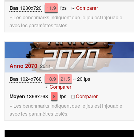
Bas
1280x720
11.9
fps
Comparer
+
» Les benchmarks indiquent que le jeu est injouable
avec les paramètres testés.
Anno 2070
2011
Bas
1024x768
18.9
21.5
~ 20 fps
Comparer
+
Moyen
1366x768
8
fps
Comparer
+
» Les benchmarks indiquent que le jeu est injouable
avec les paramètres testés.