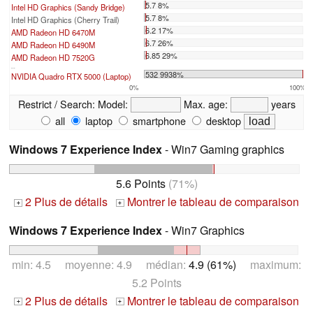
5.7 8%
Intel HD Graphics (Sandy Bridge)
5.7 8%
Intel HD Graphics (Cherry Trail)
6.2 17%
AMD Radeon HD 6470M
6.7 26%
AMD Radeon HD 6490M
6.85 29%
AMD Radeon HD 7520G
...
532 9938%
NVIDIA Quadro RTX 5000 (Laptop)
0%
100%
Restrict / Search:
Model:
Max. age:
years
all
laptop
smartphone
desktop
Windows 7 Experience Index
- Win7 Gaming graphics
5.6 Points
(71%)
2 Plus de détails
Montrer le tableau de comparaison
+
+
Windows 7 Experience Index
- Win7 Graphics
min: 4.5 moyenne: 4.9 médian:
4.9 (61%)
maximum:
5.2 Points
2 Plus de détails
Montrer le tableau de comparaison
+
+