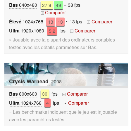
Bas
640x480
27.9
49
~ 38 fps
Comparer
+
Élevé
1024x768
13
13
~ 13 fps
Comparer
+
Ultra
1920x1080
5.2
fps
Comparer
+
» Jouable avec la plupart des ordinateurs portables
testés avec les détails paramétrés sur Bas.
Crysis Warhead
2008
Bas
800x600
30
fps
Comparer
+
Ultra
1024x768
4
fps
Comparer
+
» Les benchmarks indiquent que le jeu est injouable
avec les paramètres testés.