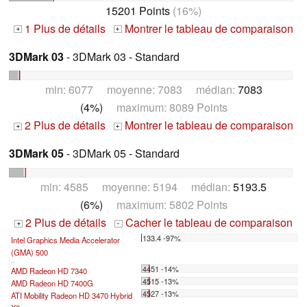
15201 Points
(16%)
1 Plus de détails
Montrer le tableau de comparaison
+
+
3DMark 03
- 3DMark 03 - Standard
min: 6077 moyenne: 7083 médian:
7083
(4%)
maximum: 8089 Points
2 Plus de détails
Montrer le tableau de comparaison
+
+
3DMark 05
- 3DMark 05 - Standard
min: 4585 moyenne: 5194 médian:
5193.5
(6%)
maximum: 5802 Points
2 Plus de détails
Cacher le tableau de comparaison
+
-
133.4 -97%
Intel Graphics Media Accelerator
(GMA) 500
...
4451 -14%
AMD Radeon HD 7340
4515 -13%
AMD Radeon HD 7400G
4527 -13%
ATI Mobility Radeon HD 3470 Hybrid