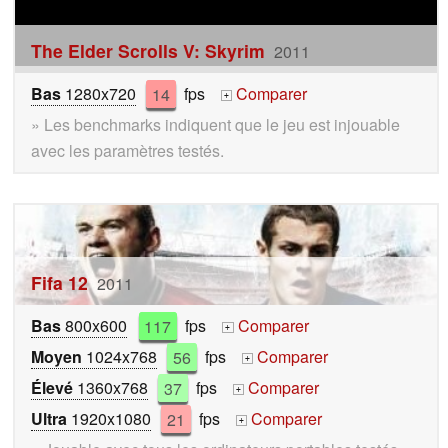
The Elder Scrolls V: Skyrim
2011
Bas
1280x720
14
fps
Comparer
+
» Les benchmarks indiquent que le jeu est injouable
avec les paramètres testés.
Fifa 12
2011
Bas
800x600
117
fps
Comparer
+
Moyen
1024x768
56
fps
Comparer
+
Élevé
1360x768
37
fps
Comparer
+
Ultra
1920x1080
21
fps
Comparer
+