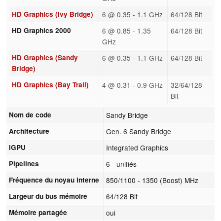
HD Graphics (Ivy Bridge)
6 @ 0.35 - 1.1 GHz
64/128 Bit
HD Graphics 2000
6 @ 0.85 - 1.35
64/128 Bit
GHz
HD Graphics (Sandy
6 @ 0.35 - 1.1 GHz
64/128 Bit
Bridge)
HD Graphics (Bay Trail)
4 @ 0.31 - 0.9 GHz
32/64/128
Bit
Nom de code
Sandy Bridge
Architecture
Gen. 6 Sandy Bridge
iGPU
Integrated Graphics
Pipelines
6 - unifiés
Fréquence du noyau interne
850/1100 - 1350 (Boost) MHz
Largeur du bus mémoire
64/128 Bit
Mémoire partagée
oui