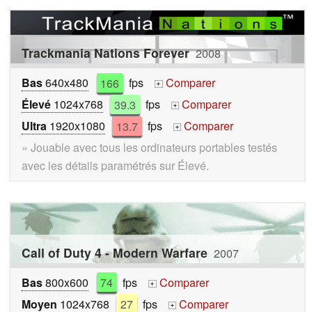
Trackmania Nations Forever
2008
Bas
640x480
166
fps
Comparer
+
Élevé
1024x768
39.3
fps
Comparer
+
Ultra
1920x1080
13.7
fps
Comparer
+
» Jouable avec tous les ordinateurs portables testés
avec les détails paramétrés sur Élevé.
Call of Duty 4 - Modern Warfare
2007
Bas
800x600
74
fps
Comparer
+
Moyen
1024x768
27
fps
Comparer
+