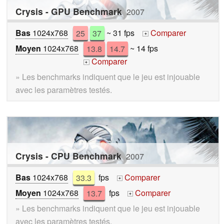
Crysis - GPU Benchmark
2007
Bas
1024x768
25
37
~ 31 fps
Comparer
+
Moyen
1024x768
13.8
14.7
~ 14 fps
Comparer
+
» Les benchmarks indiquent que le jeu est injouable
avec les paramètres testés.
Crysis - CPU Benchmark
2007
Bas
1024x768
33.3
fps
Comparer
+
Moyen
1024x768
13.7
fps
Comparer
+
» Les benchmarks indiquent que le jeu est injouable
avec les paramètres testés.