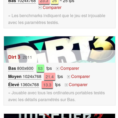
Bas
1024x768
23.3
26
~ 25 fps
Comparer
+
» Les benchmarks indiquent que le jeu est injouable
avec les paramètres testés.
Dirt 3
2011
Bas
800x600
53
fps
Comparer
+
Moyen
1024x768
21.4
fps
Comparer
+
Élevé
1360x768
13.3
fps
Comparer
+
» Jouable avec tous les ordinateurs portables testés
avec les détails paramétrés sur Bas.