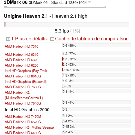
3DMark 06
3DMark 06 - Standard 1280x1024
+
Unigine Heaven 2.1
- Heaven 2.1 high
5.3 fps
(1%)
1 Plus de détails
Cacher le tableau de comparaison
+
-
0.6 -89%
AMD Radeon HD 7310
...
1.2 -77%
AMD Radeon HD 6310
1.5 -72%
AMD Radeon HD 6320
2.5 -53%
AMD Radeon HD 6250
2.767 -48%
Intel HD Graphics (Bay Trail)
4.3 -19%
AMD Radeon HD 8610G
4.9 -8%
Intel HD Graphics (Braswell)
5 -6%
AMD Radeon HD 7600G
5.1 -4%
AMD Radeon R2
(Mullins/Beema/Carrizo-L)
5.1 -4%
AMD Radeon HD 7640G
Intel HD Graphics 2000
5.3
5.4 2%
AMD Radeon HD 7470M
5.4 2%
AMD Radeon HD 6520G
5.45 3%
AMD Radeon R3 (Mullins/Beema)
5.5 4%
AMD Radeon HD 6480G