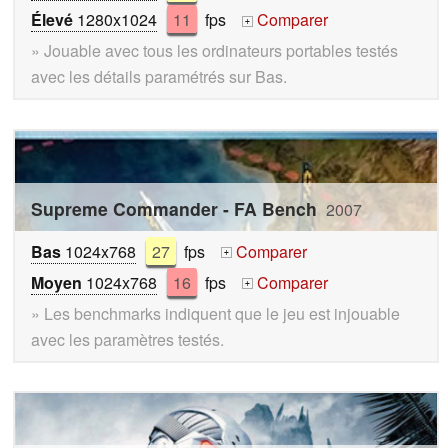
Élevé
1280x1024
11
fps
Comparer
+
» Jouable avec tous les ordinateurs portables testés
avec les détails paramétrés sur Bas.
Supreme Commander - FA Bench
2007
Bas
1024x768
27
fps
Comparer
+
Moyen
1024x768
16
fps
Comparer
+
» Les benchmarks indiquent que le jeu est injouable
avec les paramètres testés.