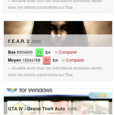
» Jouable avec tous les ordinateurs portables testés
avec les détails paramétrés sur Bas.
F.E.A.R. 2
2009
Bas
800x600
73
fps
Comparer
+
Moyen
1024x768
20
fps
Comparer
+
» Jouable avec tous les ordinateurs portables testés
avec les détails paramétrés sur Bas.
GTA IV - Grand Theft Auto
2008