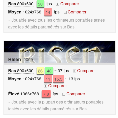
Bas
800x600
50
fps
Comparer
+
Moyen
1024x768
14
fps
Comparer
+
» Jouable avec tous les ordinateurs portables testés
avec les détails paramétrés sur Bas.
Risen
2009
Bas
800x600
26
48
~ 37 fps
Comparer
+
Moyen
1024x768
11
15.5
~ 13 fps
Comparer
+
Élevé
1366x768
7.8
fps
Comparer
+
» Jouable avec la plupart des ordinateurs portables
testés avec les détails paramétrés sur Bas.