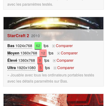
avec les paramètres testés.
StarCraft 2
2010
Bas
1024x768
62
fps
Comparer
+
Moyen
1360x768
12
fps
Comparer
+
Élevé
1360x768
9
fps
Comparer
+
Ultra
1920x1080
5
fps
Comparer
+
» Jouable avec tous les ordinateurs portables testés
avec les détails paramétrés sur Bas.