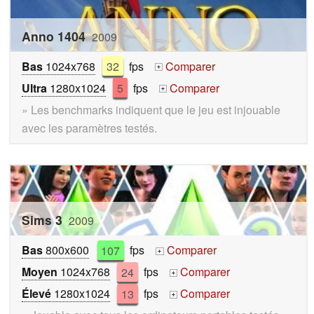
Anno 1404
2009
Bas
1024x768
32
fps
Comparer
+
Ultra
1280x1024
5
fps
Comparer
+
» Les benchmarks indiquent que le jeu est injouable
avec les paramètres testés.
Sims 3
2009
Bas
800x600
107
fps
Comparer
+
Moyen
1024x768
24
fps
Comparer
+
Élevé
1280x1024
13
fps
Comparer
+