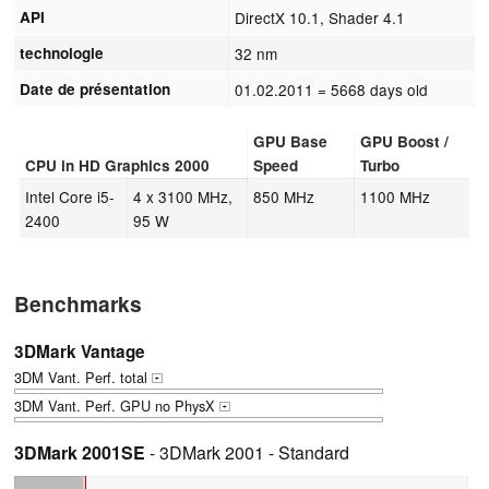
API
DirectX 10.1, Shader 4.1
technologie
32 nm
Date de présentation
01.02.2011
= 5668 days old
GPU Base
GPU Boost /
CPU in HD Graphics 2000
Speed
Turbo
Intel Core i5-
4 x 3100 MHz,
850 MHz
1100 MHz
2400
95 W
Benchmarks
3DMark Vantage
3DM Vant. Perf. total
+
3DM Vant. Perf. GPU no PhysX
+
3DMark 2001SE
- 3DMark 2001 - Standard