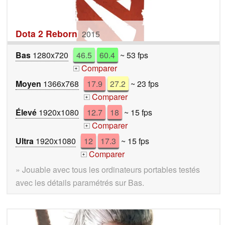
Dota 2 Reborn
2015
Bas
1280x720
46.5
60.4
~ 53 fps
Comparer
+
Moyen
1366x768
17.9
27.2
~ 23 fps
Comparer
+
Élevé
1920x1080
12.7
18
~ 15 fps
Comparer
+
Ultra
1920x1080
12
17.3
~ 15 fps
Comparer
+
» Jouable avec tous les ordinateurs portables testés
avec les détails paramétrés sur Bas.