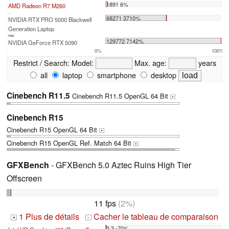
1891 6%
AMD Radeon R7 M260
...
68271 3710%
NVIDIA RTX PRO 5000 Blackwell
Generation Laptop
max:
129772 7142%
NVIDIA GeForce RTX 5090
0%
100%
Restrict / Search:
Model:
Max. age:
years
all
laptop
smartphone
desktop
Cinebench R11.5
Cinebench R11.5 OpenGL 64 Bit
+
Cinebench R15
Cinebench R15 OpenGL 64 Bit
+
Cinebench R15 OpenGL Ref. Match 64 Bit
+
GFXBench
- GFXBench 5.0 Aztec Ruins High Tier
Offscreen
11 fps
(2%)
1 Plus de détails
Cacher le tableau de comparaison
+
-
3.3 -70%