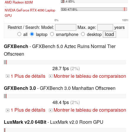
20.4 85%
AMD Radeon 820M
...
530 4718%
NVIDIA GeForce RTX 4090 Laptop
GPU
0%
100%
Restrict / Search:
Model:
Max. age:
years
all
laptop
smartphone
desktop
GFXBench
- GFXBench 5.0 Aztec Ruins Normal Tier
Offscreen
28.7 fps
(2%)
1 Plus de détails
Montrer le tableau de comparaison
+
+
GFXBench 3.0
- GFXBench 3.0 Manhattan Offscreen
48.4 fps
(2%)
1 Plus de détails
Montrer le tableau de comparaison
+
+
LuxMark v2.0 64Bit
- LuxMark v2.0 Room GPU