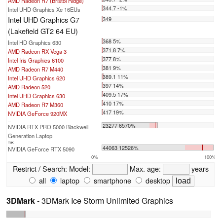
AMD Radeon R7 (Bristol Ridge)
344.7 -1%
Intel UHD Graphics Xe 16EUs
Intel UHD Graphics G7
349
(Lakefield GT2 64 EU)
368 5%
Intel HD Graphics 630
371.8 7%
AMD Radeon RX Vega 3
377 8%
Intel Iris Graphics 6100
381 9%
AMD Radeon R7 M440
389.1 11%
Intel UHD Graphics 620
397 14%
AMD Radeon 520
409.5 17%
Intel UHD Graphics 630
410 17%
AMD Radeon R7 M360
417 19%
NVIDIA GeForce 920MX
...
23277 6570%
NVIDIA RTX PRO 5000 Blackwell
Generation Laptop
max:
44063 12526%
NVIDIA GeForce RTX 5090
0%
100%
Restrict / Search:
Model:
Max. age:
years
all
laptop
smartphone
desktop
3DMark
- 3DMark Ice Storm Unlimited Graphics