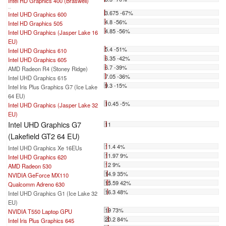
Intel HD Graphics 400 (Braswell)
...
3.675 -67%
Intel UHD Graphics 600
4.8 -56%
Intel HD Graphics 505
4.85 -56%
Intel UHD Graphics (Jasper Lake 16
EU)
5.4 -51%
Intel UHD Graphics 610
6.35 -42%
Intel UHD Graphics 605
6.7 -39%
AMD Radeon R4 (Stoney Ridge)
7.05 -36%
Intel UHD Graphics 615
9.3 -15%
Intel Iris Plus Graphics G7 (Ice Lake
64 EU)
10.45 -5%
Intel UHD Graphics (Jasper Lake 32
EU)
Intel UHD Graphics G7
11
(Lakefield GT2 64 EU)
11.4 4%
Intel UHD Graphics Xe 16EUs
11.97 9%
Intel UHD Graphics 620
12 9%
AMD Radeon 530
14.9 35%
NVIDIA GeForce MX110
15.59 42%
Qualcomm Adreno 630
16.3 48%
Intel UHD Graphics G1 (Ice Lake 32
EU)
19 73%
NVIDIA T550 Laptop GPU
20.2 84%
Intel Iris Plus Graphics 645