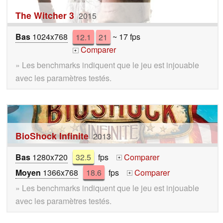
The Witcher 3
2015
Bas
1024x768
12.1
21
~ 17 fps
Comparer
+
» Les benchmarks indiquent que le jeu est injouable
avec les paramètres testés.
BioShock Infinite
2013
Bas
1280x720
32.5
fps
Comparer
+
Moyen
1366x768
18.6
fps
Comparer
+
» Les benchmarks indiquent que le jeu est injouable
avec les paramètres testés.