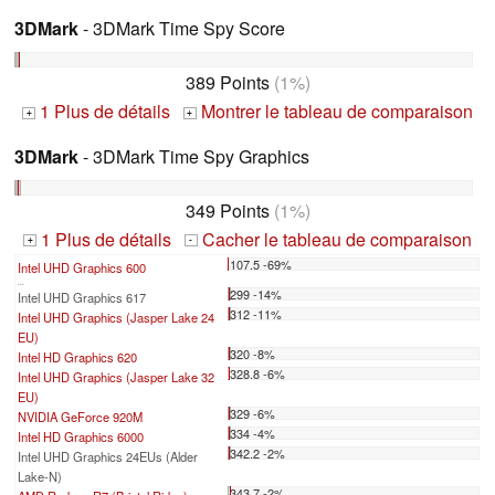
3DMark
- 3DMark Time Spy Score
389 Points
(1%)
1 Plus de détails
Montrer le tableau de comparaison
+
+
3DMark
- 3DMark Time Spy Graphics
349 Points
(1%)
1 Plus de détails
Cacher le tableau de comparaison
+
-
107.5 -69%
Intel UHD Graphics 600
...
299 -14%
Intel UHD Graphics 617
312 -11%
Intel UHD Graphics (Jasper Lake 24
EU)
320 -8%
Intel HD Graphics 620
328.8 -6%
Intel UHD Graphics (Jasper Lake 32
EU)
329 -6%
NVIDIA GeForce 920M
334 -4%
Intel HD Graphics 6000
342.2 -2%
Intel UHD Graphics 24EUs (Alder
Lake-N)
343.7 -2%