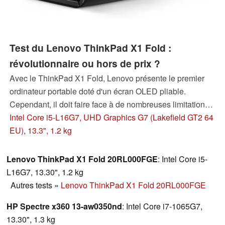
Test du Lenovo ThinkPad X1 Fold :
révolutionnaire ou hors de prix ?
Avec le ThinkPad X1 Fold, Lenovo présente le premier
ordinateur portable doté d'un écran OLED pliable.
Cependant, il doit faire face à de nombreuses limitations
dans l'utilisation quotidienne. Nous voulons savoir si le
Intel Core i5-L16G7, UHD Graphics G7 (Lakefield GT2 64
X1 Fold justifie son prix élevé ou si vous devriez plutôt
EU), 13.3", 1.2 kg
éviter cette expérience technologique.
Lenovo ThinkPad X1 Fold 20RL000FGE
: Intel Core i5-
L16G7, 13.30", 1.2 kg
Autres tests
»
Lenovo ThinkPad X1 Fold 20RL000FGE
HP Spectre x360 13-aw0350nd
: Intel Core i7-1065G7,
13.30", 1.3 kg