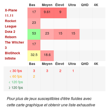
Bas
Moyen
Élevé
Ultra
QHD
4K
X-Plane
17
9.61
9
11.11
Rocket
23
League
Dota 2
53
23
15
15
Reborn
The Witcher
17
3
BioShock
32.5
18.6
Infinite
Bas
Moyen
Élevé
Ultra
QHD
4K
< 30 fps
3
3
2
1
< 60 fps
2
< 120 fps
≥ 120 fps
Pour plus de jeux susceptibles d'être fluides avec
cette carte graphique et obtenir une liste exhaustive