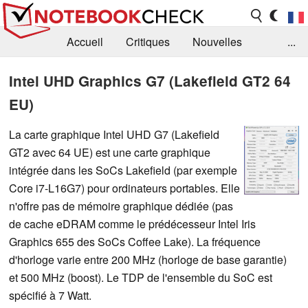
Accueil
Critiques
Nouvelles
...
FAQ
Bibliothèque
Guide d'achat
Intel UHD Graphics G7 (Lakefield GT2 64
EU)
Recherche
Contact
La carte graphique Intel UHD G7 (Lakefield
GT2 avec 64 UE) est une carte graphique
intégrée dans les SoCs Lakefield (par exemple
Core i7-L16G7) pour ordinateurs portables. Elle
n'offre pas de mémoire graphique dédiée (pas
de cache eDRAM comme le prédécesseur Intel Iris
Graphics 655 des SoCs Coffee Lake). La fréquence
d'horloge varie entre 200 MHz (horloge de base garantie)
et 500 MHz (boost). Le TDP de l'ensemble du SoC est
spécifié à 7 Watt.