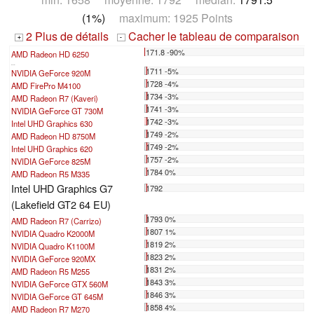
(1%)
maximum: 1925 Points
2 Plus de détails
Cacher le tableau de comparaison
+
-
171.8 -90%
AMD Radeon HD 6250
...
1711 -5%
NVIDIA GeForce 920M
1728 -4%
AMD FirePro M4100
1734 -3%
AMD Radeon R7 (Kaveri)
1741 -3%
NVIDIA GeForce GT 730M
1742 -3%
Intel UHD Graphics 630
1749 -2%
AMD Radeon HD 8750M
1749 -2%
Intel UHD Graphics 620
1757 -2%
NVIDIA GeForce 825M
1784 0%
AMD Radeon R5 M335
Intel UHD Graphics G7
1792
(Lakefield GT2 64 EU)
1793 0%
AMD Radeon R7 (Carrizo)
1807 1%
NVIDIA Quadro K2000M
1819 2%
NVIDIA Quadro K1100M
1823 2%
NVIDIA GeForce 920MX
1831 2%
AMD Radeon R5 M255
1843 3%
NVIDIA GeForce GTX 560M
1846 3%
NVIDIA GeForce GT 645M
1858 4%
AMD Radeon R7 M270