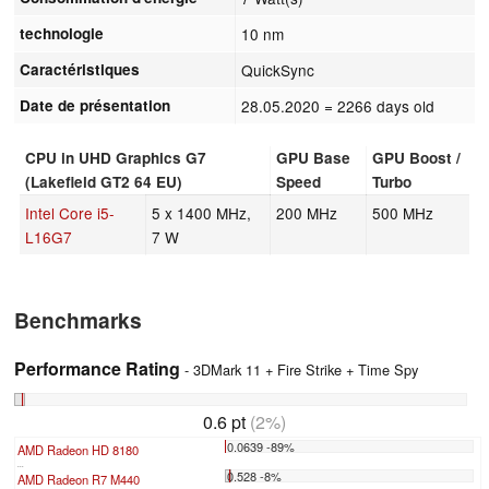
technologie
10 nm
Caractéristiques
QuickSync
Date de présentation
28.05.2020
= 2266 days old
CPU in UHD Graphics G7
GPU Base
GPU Boost /
(Lakefield GT2 64 EU)
Speed
Turbo
Intel Core i5-
5 x 1400 MHz,
200 MHz
500 MHz
L16G7
7 W
Benchmarks
Performance Rating
- 3DMark 11 + Fire Strike + Time Spy
0.6 pt
(2%)
0.0639 -89%
AMD Radeon HD 8180
...
0.528 -8%
AMD Radeon R7 M440