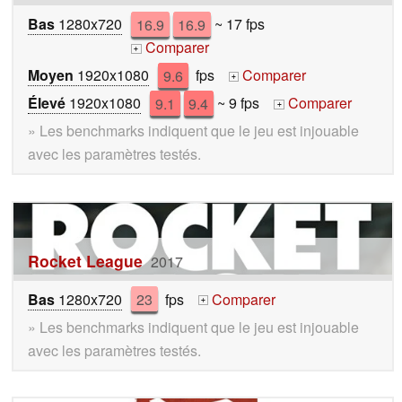
Bas
1280x720
16.9
16.9
~ 17 fps
Comparer
+
Moyen
1920x1080
9.6
fps
Comparer
+
Élevé
1920x1080
9.1
9.4
~ 9 fps
Comparer
+
» Les benchmarks indiquent que le jeu est injouable
avec les paramètres testés.
Rocket League
2017
Bas
1280x720
23
fps
Comparer
+
» Les benchmarks indiquent que le jeu est injouable
avec les paramètres testés.