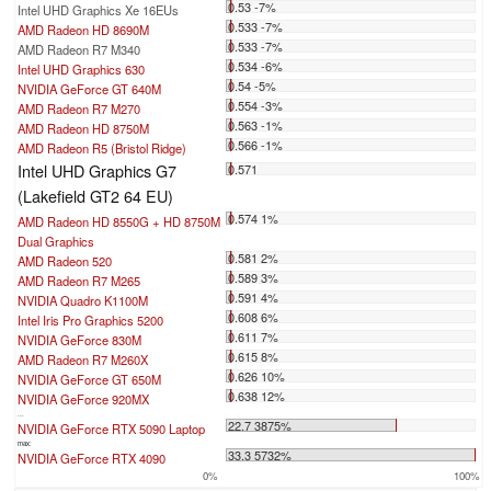
0.53 -7%
Intel UHD Graphics Xe 16EUs
0.533 -7%
AMD Radeon HD 8690M
0.533 -7%
AMD Radeon R7 M340
0.534 -6%
Intel UHD Graphics 630
0.54 -5%
NVIDIA GeForce GT 640M
0.554 -3%
AMD Radeon R7 M270
0.563 -1%
AMD Radeon HD 8750M
0.566 -1%
AMD Radeon R5 (Bristol Ridge)
Intel UHD Graphics G7
0.571
(Lakefield GT2 64 EU)
0.574 1%
AMD Radeon HD 8550G + HD 8750M
Dual Graphics
0.581 2%
AMD Radeon 520
0.589 3%
AMD Radeon R7 M265
0.591 4%
NVIDIA Quadro K1100M
0.608 6%
Intel Iris Pro Graphics 5200
0.611 7%
NVIDIA GeForce 830M
0.615 8%
AMD Radeon R7 M260X
0.626 10%
NVIDIA GeForce GT 650M
0.638 12%
NVIDIA GeForce 920MX
...
22.7 3875%
NVIDIA GeForce RTX 5090 Laptop
max:
33.3 5732%
NVIDIA GeForce RTX 4090
0%
100%