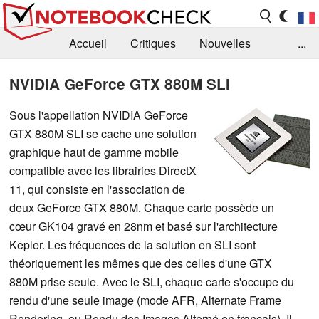
Accueil
Critiques
Nouvelles
...
FAQ
Bibliothèque
Guide d'achat
NVIDIA GeForce GTX 880M SLI
Recherche
Contact
Sous l'appellation NVIDIA GeForce
GTX 880M SLI se cache une solution
graphique haut de gamme mobile
compatible avec les librairies DirectX
11, qui consiste en l'association de
deux GeForce GTX 880M. Chaque carte possède un
cœur GK104 gravé en 28nm et basé sur l'architecture
Kepler. Les fréquences de la solution en SLI sont
théoriquement les mêmes que des celles d'une GTX
880M prise seule. Avec le SLI, chaque carte s'occupe du
rendu d'une seule image (mode AFR, Alternate Frame
Rendering, ou Rendu des Images Alterné en français). Il