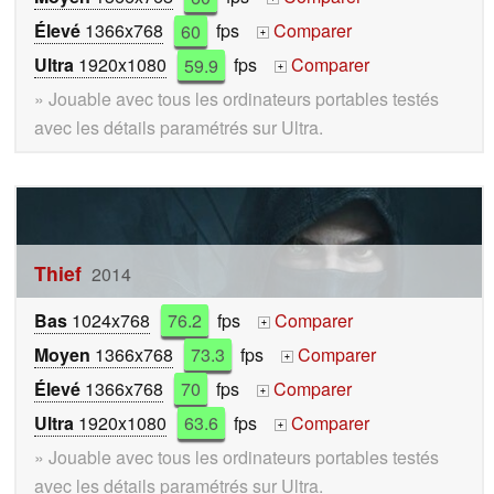
Élevé
1366x768
60
fps
Comparer
+
Ultra
1920x1080
59.9
fps
Comparer
+
» Jouable avec tous les ordinateurs portables testés
avec les détails paramétrés sur Ultra.
Thief
2014
Bas
1024x768
76.2
fps
Comparer
+
Moyen
1366x768
73.3
fps
Comparer
+
Élevé
1366x768
70
fps
Comparer
+
Ultra
1920x1080
63.6
fps
Comparer
+
» Jouable avec tous les ordinateurs portables testés
avec les détails paramétrés sur Ultra.