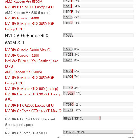
14725 -7%
AMD Radeon Pro 5500M
15135 -4%
NVIDIA RTX A1000 Laptop GPU
15223 -4%
AMD Radeon RX 580 (Laptop)
15433 -2%
NVIDIA Quadro P4000
15592 -1%
NVIDIA GeForce RTX 3050 4GB
Laptop GPU
NVIDIA GeForce GTX
15823
880M SLI
15837 0%
NVIDIA Quadro P4000 Max-Q
16233 3%
NVIDIA Quadro P3200
16289 3%
Intel Arc B370 10 Xe3 Panther Lake
iGPU
16564 5%
AMD Radeon RX 5500M
16970 7%
NVIDIA GeForce RTX 3050 6GB
Laptop GPU
17028 8%
NVIDIA GeForce GTX 980 (Laptop)
17562 11%
NVIDIA GeForce RTX 3050 Ti Laptop
GPU
17690 12%
NVIDIA RTX A2000 Laptop GPU
17711 12%
NVIDIA GeForce GTX 1660 Ti Max-Q
...
68271 331%
NVIDIA RTX PRO 5000 Blackwell
Generation Laptop
max:
129772 720%
NVIDIA GeForce RTX 5090
0%
100%