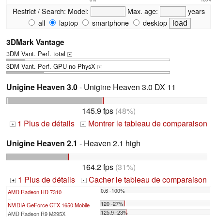
Restrict / Search:
Model:
Max. age:
years
all
laptop
smartphone
desktop
3DMark Vantage
3DM Vant. Perf. total
+
3DM Vant. Perf. GPU no PhysX
+
Unigine Heaven 3.0
- Unigine Heaven 3.0 DX 11
145.9 fps
(48%)
1 Plus de détails
Montrer le tableau de comparaison
+
+
Unigine Heaven 2.1
- Heaven 2.1 high
164.2 fps
(31%)
1 Plus de détails
Cacher le tableau de comparaison
+
-
0.6 -100%
AMD Radeon HD 7310
...
120 -27%
NVIDIA GeForce GTX 1650 Mobile
125.9 -23%
AMD Radeon R9 M295X