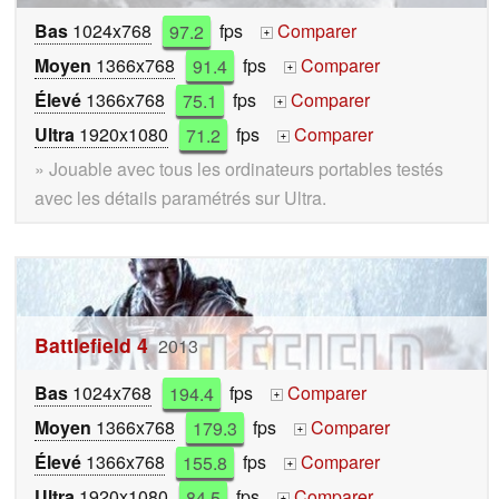
Bas
1024x768
97.2
fps
Comparer
+
Moyen
1366x768
91.4
fps
Comparer
+
Élevé
1366x768
75.1
fps
Comparer
+
Ultra
1920x1080
71.2
fps
Comparer
+
» Jouable avec tous les ordinateurs portables testés
avec les détails paramétrés sur Ultra.
Battlefield 4
2013
Bas
1024x768
194.4
fps
Comparer
+
Moyen
1366x768
179.3
fps
Comparer
+
Élevé
1366x768
155.8
fps
Comparer
+
Ultra
1920x1080
84.5
fps
Comparer
+