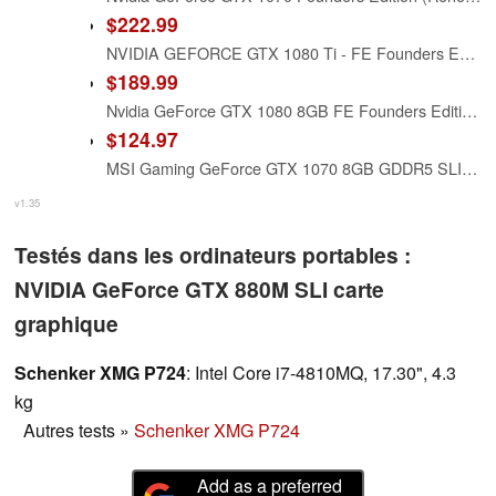
$222.99
NVIDIA GEFORCE GTX 1080 Ti - FE Founders Edition (Renewed)
$189.99
Nvidia GeForce GTX 1080 8GB FE Founders Edition GDDR5X Video Graphics Card (Renewed)
$124.97
MSI Gaming GeForce GTX 1070 8GB GDDR5 SLI DirectX 12 VR Ready Graphics Card (GTX 1070 ARMOR 8G OC) (Renewed)
v1.35
Testés dans les ordinateurs portables :
NVIDIA GeForce GTX 880M SLI carte
graphique
Schenker XMG P724
: Intel Core i7-4810MQ, 17.30", 4.3
kg
Autres tests
»
Schenker XMG P724
Add as a preferred