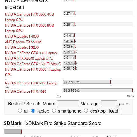
880M SLI
5.27 1%
NVIDIA GeForce RTX 3050 4GB
Laptop GPU
5.28 1%
NVIDIA GeForce RTX 3050 6GB
Laptop GPU
5.4 4%
NVIDIA Quadro P4000
5.41 4%
AMD Radeon RX 5500M
5.53 6%
NVIDIA Quadro P3200
5.75 10%
NVIDIA GeForce GTX 980 (Laptop)
5.8 11%
NVIDIA RTX A2000 Laptop GPU
5.89 13%
NVIDIA GeForce GTX 1660 Ti Max-Q
5.89 13%
NVIDIA GeForce RTX 3050 Ti Laptop
GPU
...
22.7 336%
NVIDIA GeForce RTX 5090 Laptop
max:
33.3 539%
NVIDIA GeForce RTX 4090
0%
100%
Restrict / Search:
Model:
Max. age:
years
all
laptop
smartphone
desktop
3DMark
- 3DMark Fire Strike Standard Score