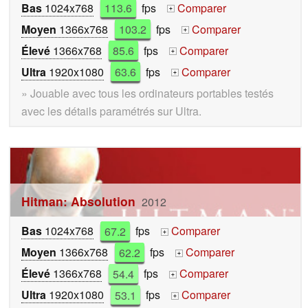
Bas
1024x768
113.6
fps
Comparer
+
Moyen
1366x768
103.2
fps
Comparer
+
Élevé
1366x768
85.6
fps
Comparer
+
Ultra
1920x1080
63.6
fps
Comparer
+
» Jouable avec tous les ordinateurs portables testés
avec les détails paramétrés sur Ultra.
Hitman: Absolution
2012
Bas
1024x768
67.2
fps
Comparer
+
Moyen
1366x768
62.2
fps
Comparer
+
Élevé
1366x768
54.4
fps
Comparer
+
Ultra
1920x1080
53.1
fps
Comparer
+