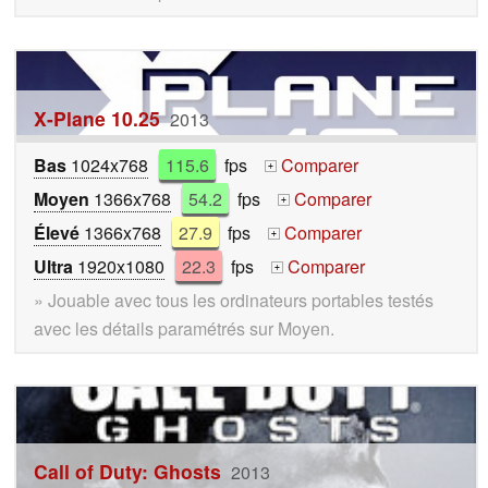
X-Plane 10.25
2013
Bas
1024x768
115.6
fps
Comparer
+
Moyen
1366x768
54.2
fps
Comparer
+
Élevé
1366x768
27.9
fps
Comparer
+
Ultra
1920x1080
22.3
fps
Comparer
+
» Jouable avec tous les ordinateurs portables testés
avec les détails paramétrés sur Moyen.
Call of Duty: Ghosts
2013