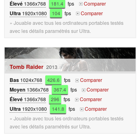
Élevé
1366x768
181.4
fps
Comparer
+
Ultra
1920x1080
104
fps
Comparer
+
» Jouable avec tous les ordinateurs portables testés
avec les détails paramétrés sur Ultra.
Tomb Raider
2013
Bas
1024x768
426.6
fps
Comparer
+
Moyen
1366x768
367.4
fps
Comparer
+
Élevé
1366x768
296
fps
Comparer
+
Ultra
1920x1080
141.8
fps
Comparer
+
» Jouable avec tous les ordinateurs portables testés
avec les détails paramétrés sur Ultra.