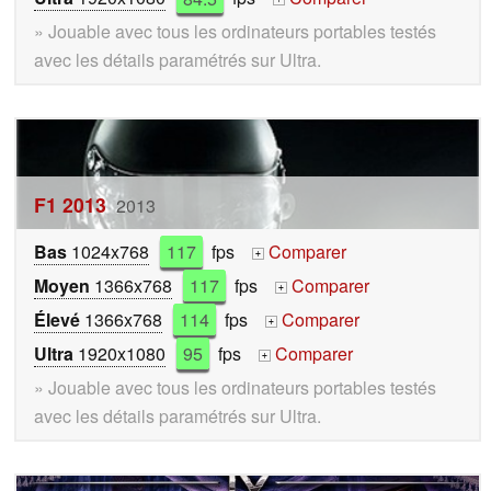
» Jouable avec tous les ordinateurs portables testés
avec les détails paramétrés sur Ultra.
F1 2013
2013
Bas
1024x768
117
fps
Comparer
+
Moyen
1366x768
117
fps
Comparer
+
Élevé
1366x768
114
fps
Comparer
+
Ultra
1920x1080
95
fps
Comparer
+
» Jouable avec tous les ordinateurs portables testés
avec les détails paramétrés sur Ultra.