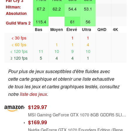
Far Cry 3
Hitman:
67.2
62.2
54.4
53.1
Absolution
115.4
61
56
Guild Wars 2
Bas
Moyen
Élevé
Ultra
QHD
4K
< 30 fps
1
1
< 60 fps
1
1
4
< 120 fps
11
10
9
10
≥ 120 fps
5
4
4
1
Pour plus de jeux susceptibles d'être fluides avec
cette carte graphique et obtenir une liste exhaustive
de tous les jeux et cartes graphiques testés, consultez
notre
liste des jeux
.
$129.97
MSI Gaming GeForce GTX 1070 8GB GDDR5 SLI DirectX 12 VR Ready Graphics Card (GTX 1070 GAMING X 8G) (Renewed)
$169.99
Nvidia GeForce GTX 1070 Founders Edition (Renewed)