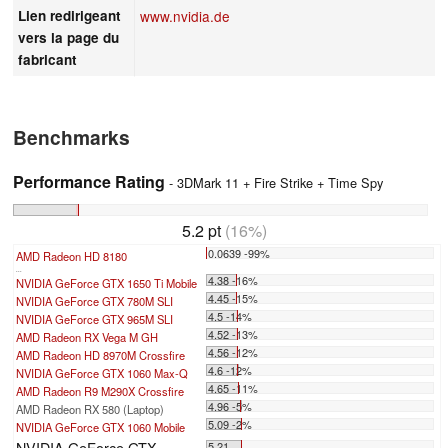
Lien redirigeant
www.nvidia.de
vers la page du
fabricant
Benchmarks
Performance Rating
- 3DMark 11 + Fire Strike + Time Spy
5.2 pt
(16%)
0.0639 -99%
AMD Radeon HD 8180
...
4.38 -16%
NVIDIA GeForce GTX 1650 Ti Mobile
4.45 -15%
NVIDIA GeForce GTX 780M SLI
4.5 -14%
NVIDIA GeForce GTX 965M SLI
4.52 -13%
AMD Radeon RX Vega M GH
4.56 -12%
AMD Radeon HD 8970M Crossfire
4.6 -12%
NVIDIA GeForce GTX 1060 Max-Q
4.65 -11%
AMD Radeon R9 M290X Crossfire
4.96 -5%
AMD Radeon RX 580 (Laptop)
5.09 -2%
NVIDIA GeForce GTX 1060 Mobile
NVIDIA GeForce GTX
5.21