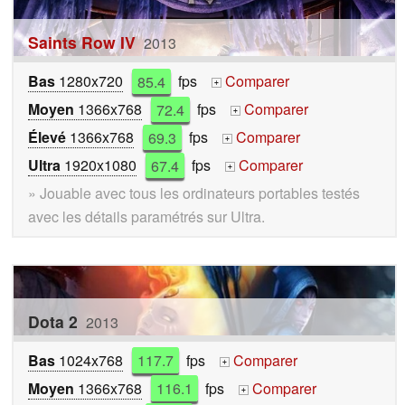
Saints Row IV
2013
Bas
1280x720
85.4
fps
Comparer
+
Moyen
1366x768
72.4
fps
Comparer
+
Élevé
1366x768
69.3
fps
Comparer
+
Ultra
1920x1080
67.4
fps
Comparer
+
» Jouable avec tous les ordinateurs portables testés
avec les détails paramétrés sur Ultra.
Dota 2
2013
Bas
1024x768
117.7
fps
Comparer
+
Moyen
1366x768
116.1
fps
Comparer
+