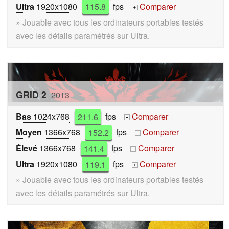
Ultra
1920x1080
115.8
fps
Comparer
+
» Jouable avec tous les ordinateurs portables testés
avec les détails paramétrés sur Ultra.
GRID 2
2013
Bas
1024x768
211.6
fps
Comparer
+
Moyen
1366x768
152.2
fps
Comparer
+
Élevé
1366x768
141.4
fps
Comparer
+
Ultra
1920x1080
119.1
fps
Comparer
+
» Jouable avec tous les ordinateurs portables testés
avec les détails paramétrés sur Ultra.