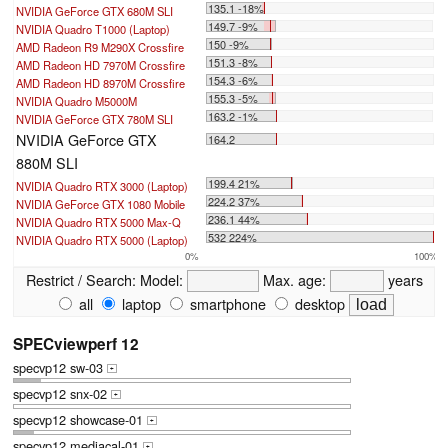
135.1 -18%
NVIDIA GeForce GTX 680M SLI
149.7 -9%
NVIDIA Quadro T1000 (Laptop)
150 -9%
AMD Radeon R9 M290X Crossfire
151.3 -8%
AMD Radeon HD 7970M Crossfire
154.3 -6%
AMD Radeon HD 8970M Crossfire
155.3 -5%
NVIDIA Quadro M5000M
163.2 -1%
NVIDIA GeForce GTX 780M SLI
NVIDIA GeForce GTX
164.2
880M SLI
199.4 21%
NVIDIA Quadro RTX 3000 (Laptop)
224.2 37%
NVIDIA GeForce GTX 1080 Mobile
236.1 44%
NVIDIA Quadro RTX 5000 Max-Q
532 224%
NVIDIA Quadro RTX 5000 (Laptop)
0%
100%
Restrict / Search:
Model:
Max. age:
years
all
laptop
smartphone
desktop
SPECviewperf 12
specvp12 sw-03
+
specvp12 snx-02
+
specvp12 showcase-01
+
specvp12 mediacal-01
+