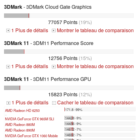
3DMark
- 3DMark Cloud Gate Graphics
77057 Points
(19%)
1 Plus de détails
Montrer le tableau de comparaison
+
+
3DMark 11
- 3DM11 Performance Score
12756 Points
(15%)
1 Plus de détails
Montrer le tableau de comparaison
+
+
3DMark 11
- 3DM11 Performance GPU
15823 Points
(12%)
1 Plus de détails
Cacher le tableau de comparaison
+
-
171.8 -99%
AMD Radeon HD 6250
...
14428 -9%
NVIDIA GeForce GTX 965M SLI
14456 -9%
AMD Radeon 880M
14672 -7%
AMD Radeon 890M
14692 -7%
NVIDIA GeForce GTX 1060 Mobile