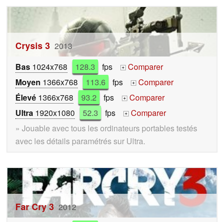
Crysis 3
2013
Bas
1024x768
128.3
fps
Comparer
+
Moyen
1366x768
113.6
fps
Comparer
+
Élevé
1366x768
93.2
fps
Comparer
+
Ultra
1920x1080
52.3
fps
Comparer
+
» Jouable avec tous les ordinateurs portables testés
avec les détails paramétrés sur Ultra.
Far Cry 3
2012