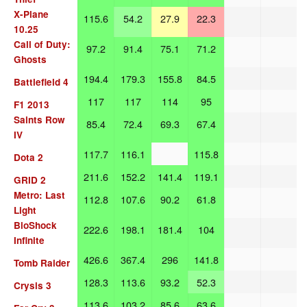
X-Plane
115.6
54.2
27.9
22.3
10.25
Call of Duty:
97.2
91.4
75.1
71.2
Ghosts
194.4
179.3
155.8
84.5
Battlefield 4
117
117
114
95
F1 2013
Saints Row
85.4
72.4
69.3
67.4
IV
117.7
116.1
115.8
Dota 2
211.6
152.2
141.4
119.1
GRID 2
Metro: Last
112.8
107.6
90.2
61.8
Light
BioShock
222.6
198.1
181.4
104
Infinite
426.6
367.4
296
141.8
Tomb Raider
128.3
113.6
93.2
52.3
Crysis 3
113.6
103.2
85.6
63.6