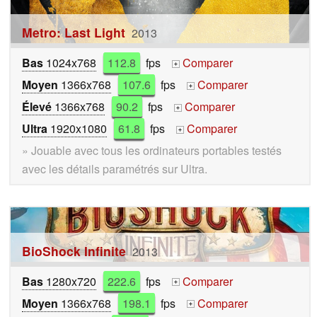
Metro: Last Light
2013
Bas
1024x768
112.8
fps
Comparer
+
Moyen
1366x768
107.6
fps
Comparer
+
Élevé
1366x768
90.2
fps
Comparer
+
Ultra
1920x1080
61.8
fps
Comparer
+
» Jouable avec tous les ordinateurs portables testés
avec les détails paramétrés sur Ultra.
BioShock Infinite
2013
Bas
1280x720
222.6
fps
Comparer
+
Moyen
1366x768
198.1
fps
Comparer
+