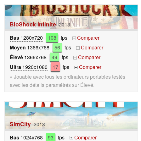
BioShock Infinite
2013
Bas
1280x720
108
fps
Comparer
+
Moyen
1366x768
56
fps
Comparer
+
Élevé
1366x768
49
fps
Comparer
+
Ultra
1920x1080
17
fps
Comparer
+
» Jouable avec tous les ordinateurs portables testés
avec les détails paramétrés sur Élevé.
SimCity
2013
Bas
1024x768
93
fps
Comparer
+