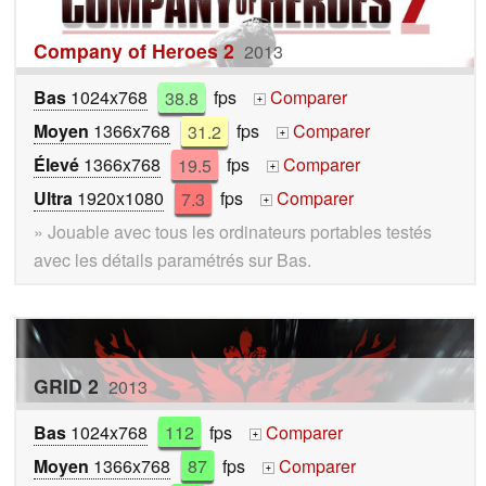
Company of Heroes 2
2013
Bas
1024x768
38.8
fps
Comparer
+
Moyen
1366x768
31.2
fps
Comparer
+
Élevé
1366x768
19.5
fps
Comparer
+
Ultra
1920x1080
7.3
fps
Comparer
+
» Jouable avec tous les ordinateurs portables testés
avec les détails paramétrés sur Bas.
GRID 2
2013
Bas
1024x768
112
fps
Comparer
+
Moyen
1366x768
87
fps
Comparer
+