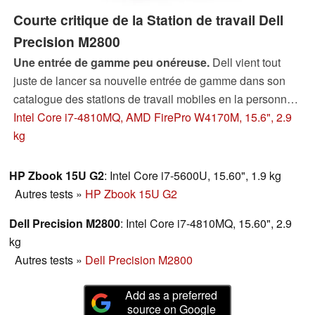
Courte critique de la Station de travail Dell
Precision M2800
Une entrée de gamme peu onéreuse.
Dell vient tout
juste de lancer sa nouvelle entrée de gamme dans son
catalogue des stations de travail mobiles en la personne
du Precision M2800. Nous avons pu tester la machine
Intel Core i7-4810MQ, AMD FirePro W4170M, 15.6", 2.9
afin pouvoir nous faire une idée de ce concept : allier un
kg
châssis Latitude revu pour l'occasion à une carte
graphique professionnelle AMD FirePro.
HP Zbook 15U G2
: Intel Core i7-5600U, 15.60", 1.9 kg
Autres tests
»
HP Zbook 15U G2
Dell Precision M2800
: Intel Core i7-4810MQ, 15.60", 2.9
kg
Autres tests
»
Dell Precision M2800
Add as a preferred
source on Google