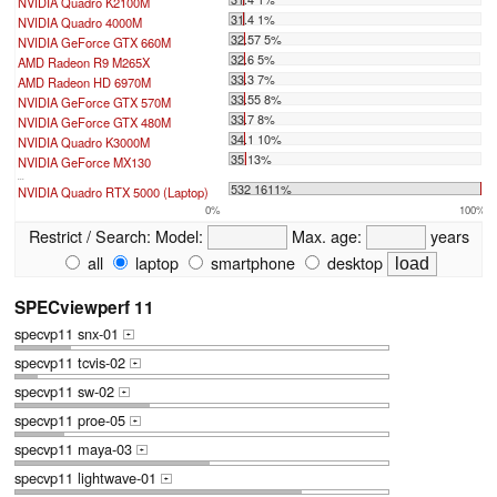
NVIDIA Quadro K2100M
31.4 1%
NVIDIA Quadro 4000M
32.57 5%
NVIDIA GeForce GTX 660M
32.6 5%
AMD Radeon R9 M265X
33.3 7%
AMD Radeon HD 6970M
33.55 8%
NVIDIA GeForce GTX 570M
33.7 8%
NVIDIA GeForce GTX 480M
34.1 10%
NVIDIA Quadro K3000M
35 13%
NVIDIA GeForce MX130
...
532 1611%
NVIDIA Quadro RTX 5000 (Laptop)
0%
100%
Restrict / Search:
Model:
Max. age:
years
all
laptop
smartphone
desktop
SPECviewperf 11
specvp11 snx-01
+
specvp11 tcvis-02
+
specvp11 sw-02
+
specvp11 proe-05
+
specvp11 maya-03
+
specvp11 lightwave-01
+