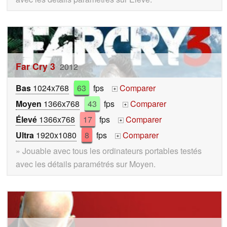
Far Cry 3
2012
Bas
1024x768
63
fps
Comparer
+
Moyen
1366x768
43
fps
Comparer
+
Élevé
1366x768
17
fps
Comparer
+
Ultra
1920x1080
8
fps
Comparer
+
» Jouable avec tous les ordinateurs portables testés
avec les détails paramétrés sur Moyen.