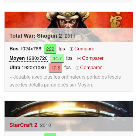
Total War: Shogun 2
2011
Bas
1024x768
222
fps
Comparer
+
Moyen
1280x720
44.7
fps
Comparer
+
Ultra
1920x1080
17.5
fps
Comparer
+
» Jouable avec tous les ordinateurs portables testés
avec les détails paramétrés sur Moyen.
StarCraft 2
2010