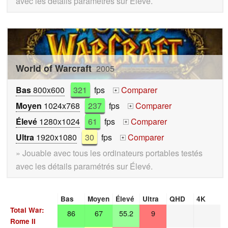
avec les détails paramétrés sur Élevé.
World of Warcraft
2005
Bas
800x600
321
fps
Comparer
+
Moyen
1024x768
237
fps
Comparer
+
Élevé
1280x1024
61
fps
Comparer
+
Ultra
1920x1080
30
fps
Comparer
+
» Jouable avec tous les ordinateurs portables testés
avec les détails paramétrés sur Élevé.
Bas
Moyen
Élevé
Ultra
QHD
4K
Total War:
86
67
55.2
9
Rome II