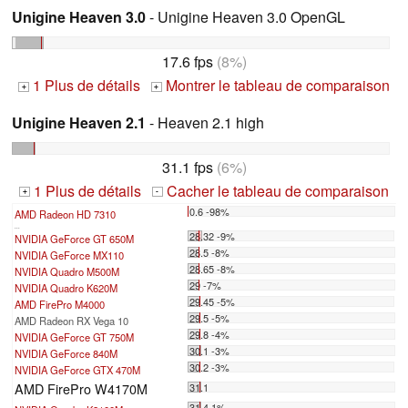
Unigine Heaven 3.0
- Unigine Heaven 3.0 OpenGL
17.6 fps
(8%)
1 Plus de détails
Montrer le tableau de comparaison
+
+
Unigine Heaven 2.1
- Heaven 2.1 high
31.1 fps
(6%)
1 Plus de détails
Cacher le tableau de comparaison
+
-
0.6 -98%
AMD Radeon HD 7310
...
28.32 -9%
NVIDIA GeForce GT 650M
28.5 -8%
NVIDIA GeForce MX110
28.65 -8%
NVIDIA Quadro M500M
29 -7%
NVIDIA Quadro K620M
29.45 -5%
AMD FirePro M4000
29.5 -5%
AMD Radeon RX Vega 10
29.8 -4%
NVIDIA GeForce GT 750M
30.1 -3%
NVIDIA GeForce 840M
30.2 -3%
NVIDIA GeForce GTX 470M
AMD FirePro W4170M
31.1
31.4 1%