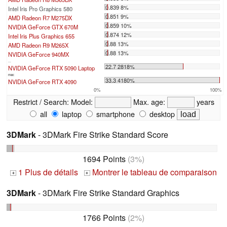
0.839 8%
Intel Iris Pro Graphics 580
0.851 9%
AMD Radeon R7 M275DX
0.859 10%
NVIDIA GeForce GTX 670M
0.874 12%
Intel Iris Plus Graphics 655
0.88 13%
AMD Radeon R9 M265X
0.88 13%
NVIDIA GeForce 940MX
...
22.7 2818%
NVIDIA GeForce RTX 5090 Laptop
max:
33.3 4180%
NVIDIA GeForce RTX 4090
0%
100%
Restrict / Search:
Model:
Max. age:
years
all
laptop
smartphone
desktop
3DMark
- 3DMark Fire Strike Standard Score
1694 Points
(3%)
1 Plus de détails
Montrer le tableau de comparaison
+
+
3DMark
- 3DMark Fire Strike Standard Graphics
1766 Points
(2%)