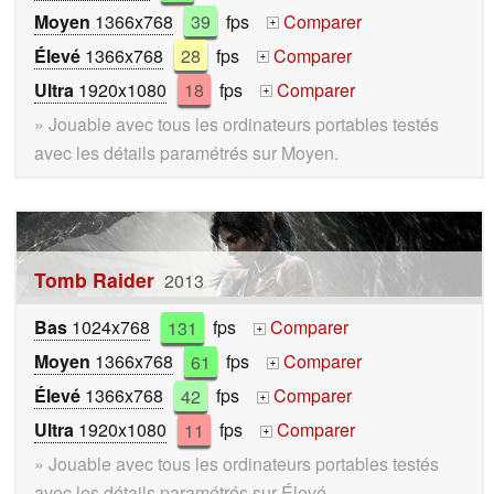
Moyen
1366x768
39
fps
Comparer
+
Élevé
1366x768
28
fps
Comparer
+
Ultra
1920x1080
18
fps
Comparer
+
» Jouable avec tous les ordinateurs portables testés
avec les détails paramétrés sur Moyen.
Tomb Raider
2013
Bas
1024x768
131
fps
Comparer
+
Moyen
1366x768
61
fps
Comparer
+
Élevé
1366x768
42
fps
Comparer
+
Ultra
1920x1080
11
fps
Comparer
+
» Jouable avec tous les ordinateurs portables testés
avec les détails paramétrés sur Élevé.