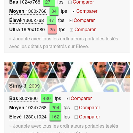
Bas
1024x768
271
fps
Comparer
+
Moyen
1360x768
84
fps
Comparer
+
Élevé
1360x768
47
fps
Comparer
+
Ultra
1920x1080
25
fps
Comparer
+
» Jouable avec tous les ordinateurs portables testés
avec les détails paramétrés sur Élevé.
Sims 3
2009
Bas
800x600
430
fps
Comparer
+
Moyen
1024x768
204
fps
Comparer
+
Élevé
1280x1024
162
fps
Comparer
+
» Jouable avec tous les ordinateurs portables testés