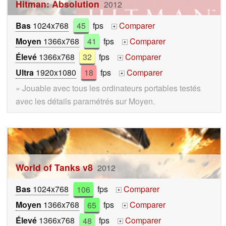
Hitman: Absolution
2012
Bas
1024x768
45
fps
Comparer
+
Moyen
1366x768
41
fps
Comparer
+
Élevé
1366x768
32
fps
Comparer
+
Ultra
1920x1080
18
fps
Comparer
+
» Jouable avec tous les ordinateurs portables testés
avec les détails paramétrés sur Moyen.
World of Tanks v8
2012
Bas
1024x768
106
fps
Comparer
+
Moyen
1366x768
65
fps
Comparer
+
Élevé
1366x768
48
fps
Comparer
+