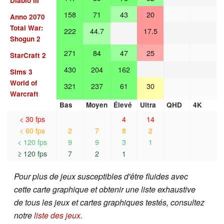
Diablo III
158
71
43
20
Anno 2070
Total War:
222
44.7
17.5
Shogun 2
271
84
47
25
StarCraft 2
430
204
162
Sims 3
World of
321
237
61
30
Warcraft
Bas
Moyen
Élevé
Ultra
QHD
4K
< 30 fps
4
14
< 60 fps
2
7
8
2
< 120 fps
9
9
3
1
≥ 120 fps
7
2
1
Pour plus de jeux susceptibles d'être fluides avec
cette carte graphique et obtenir une liste exhaustive
de tous les jeux et cartes graphiques testés, consultez
notre
liste des jeux
.