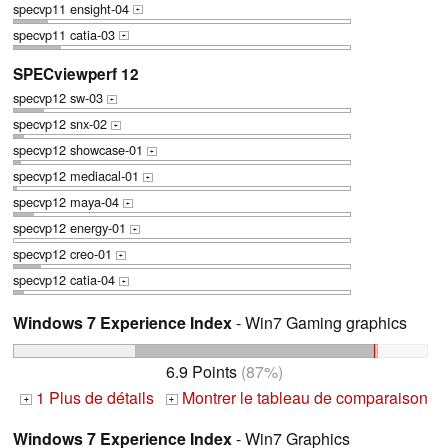
specvp11 ensight-04
+
specvp11 catia-03
+
SPECviewperf 12
specvp12 sw-03
+
specvp12 snx-02
+
specvp12 showcase-01
+
specvp12 mediacal-01
+
specvp12 maya-04
+
specvp12 energy-01
+
specvp12 creo-01
+
specvp12 catia-04
+
Windows 7 Experience Index
- Win7 Gaming graphics
6.9 Points
(87%)
1 Plus de détails
Montrer le tableau de comparaison
+
+
Windows 7 Experience Index
- Win7 Graphics