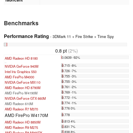
Benchmarks
Performance Rating
- 3DMark 11 + Fire Strike + Time Spy
0.8 pt
(2%)
0.0639 -92%
AMD Radeon HD 8180
...
0.715 -8%
NVIDIA GeForce 940M
0.726 -7%
Intel Iris Graphics 550
0.755 -3%
AMD FirePro M4000
0.755 -3%
NVIDIA GeForce MX110
0.761 -2%
AMD Radeon HD 8790M
0.769 -1%
AMD FirePro W4190M
0.772 -1%
NVIDIA GeForce GTX 660M
0.774 -1%
AMD Radeon 610M
0.776 0%
AMD Radeon R7 M370
AMD FirePro W4170M
0.778
0.813 4%
AMD Radeon HD 8850M
0.831 7%
AMD Radeon R9 M275
0.838 8%
AMD Radeon R8 M365DX