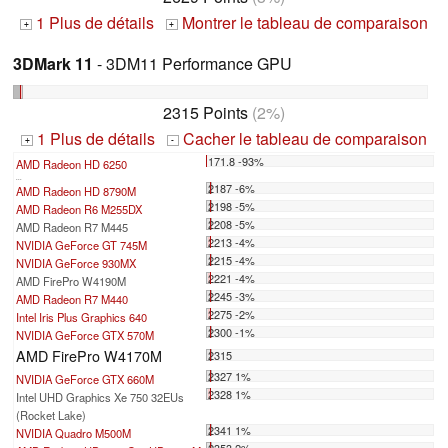
1 Plus de détails
Montrer le tableau de comparaison
+
+
3DMark 11
- 3DM11 Performance GPU
2315 Points
(2%)
1 Plus de détails
Cacher le tableau de comparaison
+
-
171.8 -93%
AMD Radeon HD 6250
...
2187 -6%
AMD Radeon HD 8790M
2198 -5%
AMD Radeon R6 M255DX
2208 -5%
AMD Radeon R7 M445
2213 -4%
NVIDIA GeForce GT 745M
2215 -4%
NVIDIA GeForce 930MX
2221 -4%
AMD FirePro W4190M
2245 -3%
AMD Radeon R7 M440
2275 -2%
Intel Iris Plus Graphics 640
2300 -1%
NVIDIA GeForce GTX 570M
AMD FirePro W4170M
2315
2327 1%
NVIDIA GeForce GTX 660M
2328 1%
Intel UHD Graphics Xe 750 32EUs
(Rocket Lake)
2341 1%
NVIDIA Quadro M500M