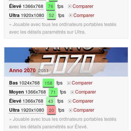
Élevé
1366x768
76
fps
Comparer
+
Ultra
1920x1080
52
fps
Comparer
+
» Jouable avec tous les ordinateurs portables testés
avec les détails paramétrés sur Ultra.
Anno 2070
2011
Bas
1024x768
158
fps
Comparer
+
Moyen
1366x768
71
fps
Comparer
+
Élevé
1366x768
43
fps
Comparer
+
Ultra
1920x1080
20
fps
Comparer
+
» Jouable avec tous les ordinateurs portables testés
avec les détails paramétrés sur Élevé.