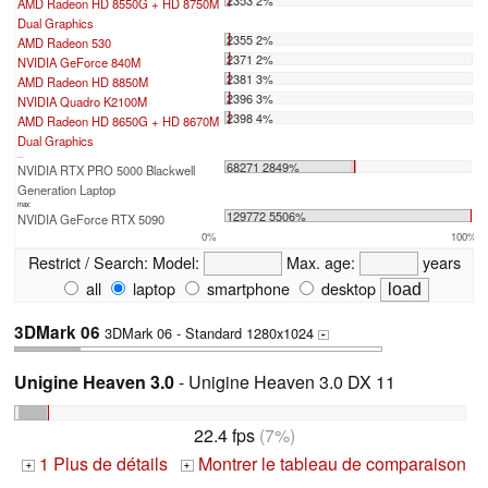
2353 2%
AMD Radeon HD 8550G + HD 8750M
Dual Graphics
2355 2%
AMD Radeon 530
2371 2%
NVIDIA GeForce 840M
2381 3%
AMD Radeon HD 8850M
2396 3%
NVIDIA Quadro K2100M
2398 4%
AMD Radeon HD 8650G + HD 8670M
Dual Graphics
...
68271 2849%
NVIDIA RTX PRO 5000 Blackwell
Generation Laptop
max:
129772 5506%
NVIDIA GeForce RTX 5090
0%
100%
Restrict / Search:
Model:
Max. age:
years
all
laptop
smartphone
desktop
3DMark 06
3DMark 06 - Standard 1280x1024
+
Unigine Heaven 3.0
- Unigine Heaven 3.0 DX 11
22.4 fps
(7%)
1 Plus de détails
Montrer le tableau de comparaison
+
+