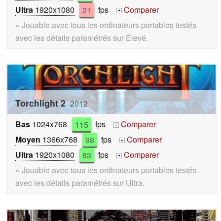
Ultra
1920x1080
21
fps
Comparer
+
» Jouable avec tous les ordinateurs portables testés
avec les détails paramétrés sur Élevé.
Torchlight 2
2012
Bas
1024x768
115
fps
Comparer
+
Moyen
1366x768
98
fps
Comparer
+
Ultra
1920x1080
83
fps
Comparer
+
» Jouable avec tous les ordinateurs portables testés
avec les détails paramétrés sur Ultra.