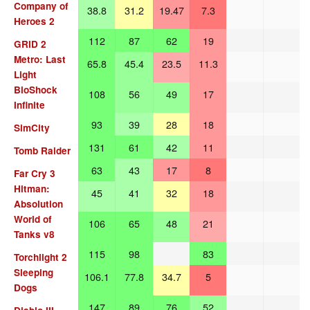
Company of
38.8
31.2
19.47
7.3
Heroes 2
112
87
62
19
GRID 2
Metro: Last
65.8
45.4
23.5
11.3
Light
BioShock
108
56
49
17
Infinite
93
39
28
18
SimCity
131
61
42
11
Tomb Raider
63
43
17
8
Far Cry 3
Hitman:
45
41
32
18
Absolution
World of
106
65
48
21
Tanks v8
115
98
83
Torchlight 2
Sleeping
106.1
77.8
34.7
5
Dogs
147
89
76
52