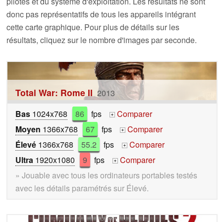
pilotes et du système d'exploitation. Les résultats ne sont
donc pas représentatifs de tous les appareils intégrant
cette carte graphique. Pour plus de détails sur les
résultats, cliquez sur le nombre d'images par seconde.
Total War: Rome II
2013
Bas
1024x768
86
fps
Comparer
+
Moyen
1366x768
67
fps
Comparer
+
Élevé
1366x768
55.2
fps
Comparer
+
Ultra
1920x1080
9
fps
Comparer
+
» Jouable avec tous les ordinateurs portables testés
avec les détails paramétrés sur Élevé.