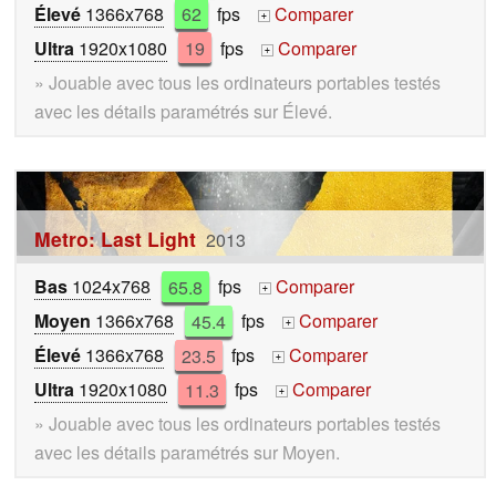
Élevé
1366x768
62
fps
Comparer
+
Ultra
1920x1080
19
fps
Comparer
+
» Jouable avec tous les ordinateurs portables testés
avec les détails paramétrés sur Élevé.
Metro: Last Light
2013
Bas
1024x768
65.8
fps
Comparer
+
Moyen
1366x768
45.4
fps
Comparer
+
Élevé
1366x768
23.5
fps
Comparer
+
Ultra
1920x1080
11.3
fps
Comparer
+
» Jouable avec tous les ordinateurs portables testés
avec les détails paramétrés sur Moyen.