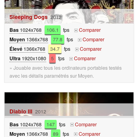
Sleeping Dogs
2012
Bas
1024x768
106.1
fps
Comparer
+
Moyen
1366x768
77.8
fps
Comparer
+
Élevé
1366x768
34.7
fps
Comparer
+
Ultra
1920x1080
5
fps
Comparer
+
» Jouable avec tous les ordinateurs portables testés
avec les détails paramétrés sur Moyen.
Diablo III
2012
Bas
1024x768
147
fps
Comparer
+
Moyen
1366x768
89
fps
Comparer
+