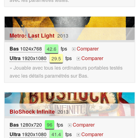
Metro: Last Light
2013
Bas
1024x768
42.6
fps
Comparer
+
Ultra
1920x1080
29.5
fps
Comparer
+
» Jouable avec tous les ordinateurs portables testés
avec les détails paramétrés sur Bas.
BioShock Infinite
2013
Bas
1280x720
96
fps
Comparer
+
Ultra
1920x1080
41.4
fps
Comparer
+