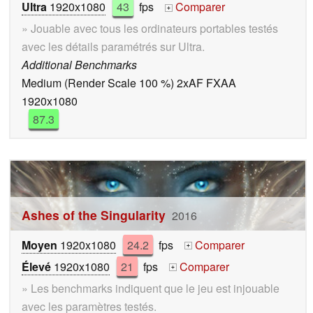
Ultra
1920x1080
43
fps
Comparer
+
» Jouable avec tous les ordinateurs portables testés
avec les détails paramétrés sur Ultra.
Additional Benchmarks
Medium (Render Scale 100 %) 2xAF FXAA
1920x1080
87.3
Ashes of the Singularity
2016
Moyen
1920x1080
24.2
fps
Comparer
+
Élevé
1920x1080
21
fps
Comparer
+
» Les benchmarks indiquent que le jeu est injouable
avec les paramètres testés.