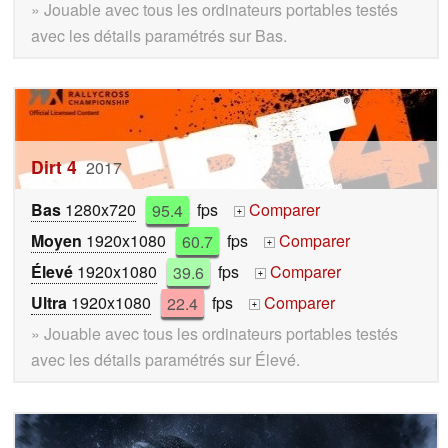
» Jouable avec tous les ordinateurs portables testés
avec les détails paramétrés sur Bas.
Dirt 4
2017
Bas
1280x720
95.4
fps
Comparer
+
Moyen
1920x1080
60.7
fps
Comparer
+
Élevé
1920x1080
39.6
fps
Comparer
+
Ultra
1920x1080
22.4
fps
Comparer
+
» Jouable avec tous les ordinateurs portables testés
avec les détails paramétrés sur Élevé.