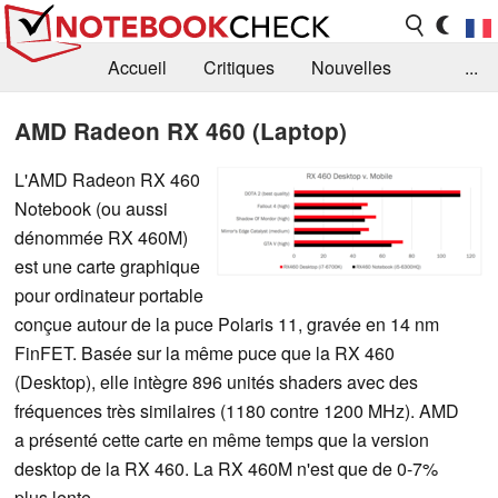
Accueil
Critiques
Nouvelles
...
FAQ
Bibliothèque
Guide d'achat
AMD Radeon RX 460 (Laptop)
Recherche
Contact
L'AMD Radeon RX 460
Notebook (ou aussi
dénommée RX 460M)
est une carte graphique
pour ordinateur portable
conçue autour de la puce Polaris 11, gravée en 14 nm
FinFET. Basée sur la même puce que la RX 460
(Desktop), elle intègre 896 unités shaders avec des
fréquences très similaires (1180 contre 1200 MHz). AMD
a présenté cette carte en même temps que la version
desktop de la RX 460. La RX 460M n'est que de 0-7%
plus lente.