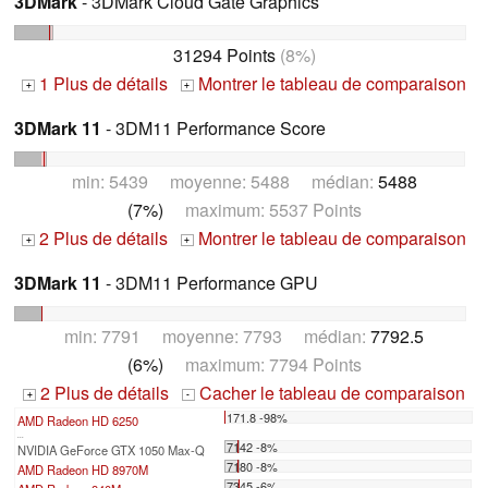
3DMark
- 3DMark Cloud Gate Graphics
31294 Points
(8%)
1 Plus de détails
Montrer le tableau de comparaison
+
+
3DMark 11
- 3DM11 Performance Score
min: 5439 moyenne: 5488 médian:
5488
(7%)
maximum: 5537 Points
2 Plus de détails
Montrer le tableau de comparaison
+
+
3DMark 11
- 3DM11 Performance GPU
min: 7791 moyenne: 7793 médian:
7792.5
(6%)
maximum: 7794 Points
2 Plus de détails
Cacher le tableau de comparaison
+
-
171.8 -98%
AMD Radeon HD 6250
...
7142 -8%
NVIDIA GeForce GTX 1050 Max-Q
7180 -8%
AMD Radeon HD 8970M
7345 -6%