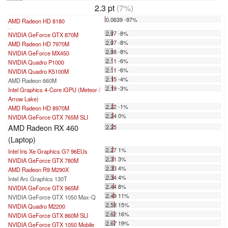
2.3 pt
(7%)
0.0639 -97%
AMD Radeon HD 8180
...
2.07 -8%
NVIDIA GeForce GTX 870M
2.07 -8%
AMD Radeon HD 7970M
2.08 -8%
NVIDIA GeForce MX450
2.11 -6%
NVIDIA Quadro P1000
2.11 -6%
NVIDIA Quadro K5100M
2.15 -4%
AMD Radeon 660M
2.19 -3%
Intel Graphics 4-Core iGPU (Meteor /
Arrow Lake)
2.22 -1%
AMD Radeon HD 8970M
2.24 0%
NVIDIA GeForce GTX 765M SLI
AMD Radeon RX 460
2.25
(Laptop)
2.27 1%
Intel Iris Xe Graphics G7 96EUs
2.31 3%
NVIDIA GeForce GTX 780M
2.33 4%
AMD Radeon R9 M290X
2.34 4%
Intel Arc Graphics 130T
2.44 8%
NVIDIA GeForce GTX 965M
2.49 11%
NVIDIA GeForce GTX 1050 Max-Q
2.58 15%
NVIDIA Quadro M2200
2.62 16%
NVIDIA GeForce GTX 860M SLI
2.67 19%
NVIDIA GeForce GTX 1050 Mobile