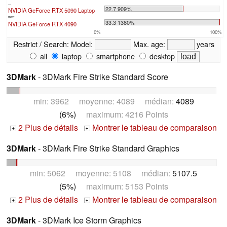
...
22.7 909%
NVIDIA GeForce RTX 5090 Laptop
max:
33.3 1380%
NVIDIA GeForce RTX 4090
0%
100%
Restrict / Search:
Model:
Max. age:
years
all
laptop
smartphone
desktop
3DMark
- 3DMark Fire Strike Standard Score
min: 3962 moyenne: 4089 médian:
4089
(6%)
maximum: 4216 Points
2 Plus de détails
Montrer le tableau de comparaison
+
+
3DMark
- 3DMark Fire Strike Standard Graphics
min: 5062 moyenne: 5108 médian:
5107.5
(5%)
maximum: 5153 Points
2 Plus de détails
Montrer le tableau de comparaison
+
+
3DMark
- 3DMark Ice Storm Graphics