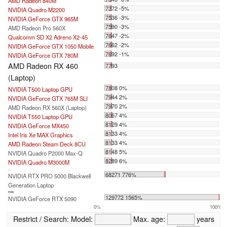
AMD Radeon 840M
7372 -5%
NVIDIA Quadro M2200
7536 -3%
NVIDIA GeForce GTX 965M
7590 -3%
AMD Radeon Pro 560X
7647 -2%
Qualcomm SD X2 Adreno X2-45
7662 -2%
NVIDIA GeForce GTX 1050 Mobile
7692 -1%
NVIDIA GeForce GTX 780M
AMD Radeon RX 460
7793
(Laptop)
7808 0%
NVIDIA T500 Laptop GPU
7944 2%
NVIDIA GeForce GTX 765M SLI
7970 2%
AMD Radeon RX 560X (Laptop)
8067 4%
NVIDIA T550 Laptop GPU
8129 4%
NVIDIA GeForce MX450
8133 4%
Intel Iris Xe MAX Graphics
8133 4%
AMD Radeon Steam Deck 8CU
8148 5%
NVIDIA Quadro P2000 Max-Q
8289 6%
NVIDIA Quadro M3000M
...
68271 776%
NVIDIA RTX PRO 5000 Blackwell
Generation Laptop
max:
129772 1565%
NVIDIA GeForce RTX 5090
0%
100%
Restrict / Search:
Model:
Max. age:
years