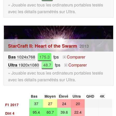
» Jouable avec tous les ordinateurs portables testés
avec les détails paramétrés sur Ultra.
StarCraft II: Heart of the Swarm
2013
Bas
1024x768
175.3
fps
Comparer
+
Ultra
1920x1080
48.7
fps
Comparer
+
» Jouable avec tous les ordinateurs portables testés
avec les détails paramétrés sur Ultra.
Bas
Moyen
Élevé
Ultra
QHD
4K
37
27
24
20
F1 2017
95.4
60.7
39.6
22.4
Dirt 4