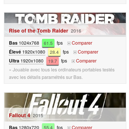
Rise of the Tomb Raider
2016
Bas
1024x768
61.5
fps
Comparer
+
Élevé
1920x1080
28.4
fps
Comparer
+
Ultra
1920x1080
19.7
fps
Comparer
+
» Jouable avec tous les ordinateurs portables testés
avec les détails paramétrés sur Bas.
Fallout 4
2015
Bas
1280x720
55.4
fps
Comparer
+