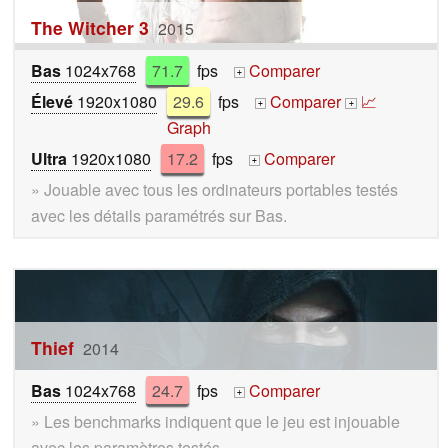
The Witcher 3
2015
Bas
1024x768
71.7
fps
Comparer
+
Élevé
1920x1080
29.6
fps
Comparer
📈
+
+
Graph
Ultra
1920x1080
17.2
fps
Comparer
+
» Jouable avec tous les ordinateurs portables testés
avec les détails paramétrés sur Bas.
Thief
2014
Bas
1024x768
24.7
fps
Comparer
+
» Les benchmarks indiquent que le jeu est injouable
avec les paramètres testés.