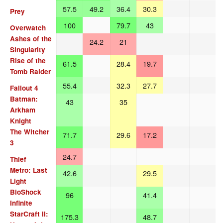
57.5
49.2
36.4
30.3
Prey
100
79.7
43
Overwatch
Ashes of the
24.2
21
Singularity
Rise of the
61.5
28.4
19.7
Tomb Raider
55.4
32.3
27.7
Fallout 4
Batman:
43
35
Arkham
Knight
The Witcher
71.7
29.6
17.2
3
24.7
Thief
Metro: Last
42.6
29.5
Light
BioShock
96
41.4
Infinite
StarCraft II:
175.3
48.7