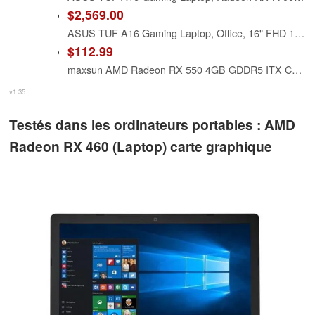
$2,569.00
ASUS TUF A16 Gaming Laptop, Office, 16" FHD 165 Hz, Radeon RX 7700S 8 GB(Beats RTX 4060), AMD Ryzen 7 7735HS(Up to 4.75 GHz, Beats i7-13620H), 64 GB DDR5, 4 TB SSD, Wi-Fi 6, Windows 11 Pro
$112.99
maxsun AMD Radeon RX 550 4GB GDDR5 ITX Computer PC Gaming Video Graphics Card GPU 128-Bit DirectX 12 PCI Express X16 3.0 DVI-D Dual Link, HDMI, DisplayPort
v1.35
Testés dans les ordinateurs portables : AMD
Radeon RX 460 (Laptop) carte graphique