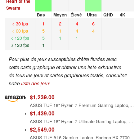
Heart of the
Swarm
Bas
Moyen
Élevé
Ultra
QHD
4K
< 30 fps
1
2
4
6
< 60 fps
5
1
4
4
< 120 fps
5
1
1
≥ 120 fps
1
Pour plus de jeux susceptibles d'être fluides avec
cette carte graphique et obtenir une liste exhaustive
de tous les jeux et cartes graphiques testés, consultez
notre
liste des jeux
.
$1,239.00
ASUS TUF 16" Ryzen 7 Premium Gaming Laptop, 16" FHD+ 165Hz, AMD Ryzen 7 7735HS (Beats Intel i7-13700H), AMD Radeon RX 7700S (Beats GeForce RTX 4060), 16GB DDR5 RAM, 1TB SSD, RGB Backlit KB, W11 Pro
$1,439.00
ASUS TUF 16" Ryzen 7 Ultimate Gaming Laptop, 16" FHD+ 165Hz, AMD Ryzen 7 7735HS, AMD Radeon RX 7700S (Beats GeForce RTX 4060), 32GB DDR5 RAM, 1TB SSD, RGB Backlit KB, Wi-Fi 6, Windows 11 Home, Black
$2,549.00
ASUS TUF A16 Gaming Laptop, Radeon RX 7700S 8 GB(Beats RTX 4060), AMD Ryzen 7 7735HS(Up to 4.75 GHz, Beats i7-13620H), 16" FHD 165 Hz, 64 GB DDR5, 4 TB SSD, Wi-Fi 6, Windows 11 Pro, Accessories