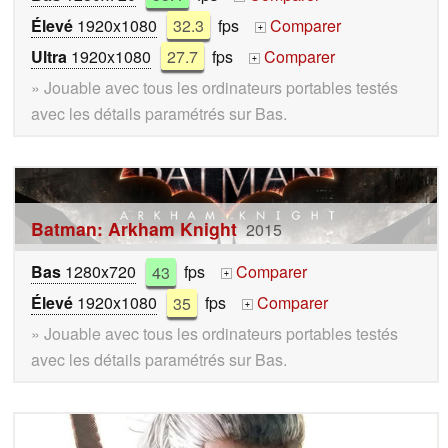
Élevé
1920x1080
32.3
fps
Comparer
+
Ultra
1920x1080
27.7
fps
Comparer
+
» Jouable avec tous les ordinateurs portables testés
avec les détails paramétrés sur Bas.
Batman: Arkham Knight
2015
Bas
1280x720
43
fps
Comparer
+
Élevé
1920x1080
35
fps
Comparer
+
» Jouable avec tous les ordinateurs portables testés
avec les détails paramétrés sur Bas.