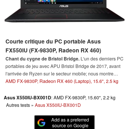
Courte critique du PC portable Asus
FX550IU (FX-9830P, Radeon RX 460)
Chant du cygne de Bristol Bridge.
L'un des derniers PC
portables de jeu avec APU Bristol Bridge de 2017, avant
l'arrivée de Ryzen sur le secteur mobile; nous montre
pourquoi les PC portables AMD ont toujours été un échec
AMD FX-9830P, Radeon RX 460 (Laptop), 15.6", 2.5 kg
si évident. Châssis en plastique au design vieillissant,
écran TN médiocre et faibles performances CPU; ne font
Asus X550IU-BX001D
: AMD FX-9830P, 15.60", 2.2 kg
aucun honneur au GPU Polaris embarqué.
Autres tests
»
Asus X550IU-BX001D
Add as a preferred
source on Google