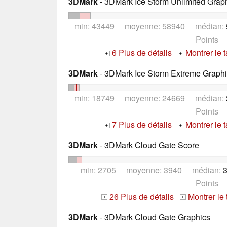
3DMark
- 3DMark Ice Storm Unlimited Grap
min: 43449 moyenne: 58940 médian:
Points
6 Plus de détails
Montrer le 
+
+
3DMark
- 3DMark Ice Storm Extreme Graph
min: 18749 moyenne: 24669 médian:
Points
7 Plus de détails
Montrer le 
+
+
3DMark
- 3DMark Cloud Gate Score
min: 2705 moyenne: 3940 médian:
3
Points
26 Plus de détails
Montrer le
+
+
3DMark
- 3DMark Cloud Gate Graphics