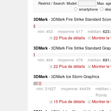
Restrict / Search:
Model:
Max. ag
smartphone
des
3DMark
- 3DMark Fire Strike Standard Scor
min: 453 moyenne: 617 médian:
623.
22 Plus de détails
Montrer le
+
+
3DMark
- 3DMark Fire Strike Standard Grap
min: 494 moyenne: 679 médian:
691.
22 Plus de détails
Montrer le
+
+
3DMark
- 3DMark Ice Storm Graphics
min: 31627 moyenne: 44439 médian:
Points
15 Plus de détails
Montrer le
+
+