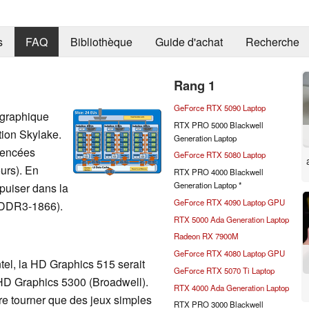
s
FAQ
Bibliothèque
Guide d'achat
Recherche
Rang 1
GeForce RTX 5090 Laptop
 graphique
RTX PRO 5000 Blackwell
ion Skylake.
Generation Laptop
dencées
GeForce RTX 5080 Laptop
urs). En
RTX PRO 4000 Blackwell
Generation Laptop *
puiser dans la
GeForce RTX 4090 Laptop GPU
PDDR3-1866).
RTX 5000 Ada Generation Laptop
Radeon RX 7900M
GeForce RTX 4080 Laptop GPU
el, la HD Graphics 515 serait
GeForce RTX 5070 Ti Laptop
HD Graphics 5300 (Broadwell).
RTX 4000 Ada Generation Laptop
re tourner que des jeux simples
RTX PRO 3000 Blackwell