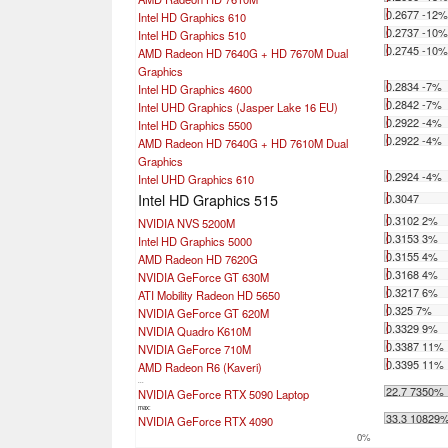
0.2677 -12
Intel HD Graphics 610
0.2737 -10
Intel HD Graphics 510
0.2745 -10
AMD Radeon HD 7640G + HD 7670M Dual
Graphics
0.2834 -7%
Intel HD Graphics 4600
0.2842 -7%
Intel UHD Graphics (Jasper Lake 16 EU)
0.2922 -4%
Intel HD Graphics 5500
0.2922 -4%
AMD Radeon HD 7640G + HD 7610M Dual
Graphics
0.2924 -4%
Intel UHD Graphics 610
Intel HD Graphics 515
0.3047
0.3102 2%
NVIDIA NVS 5200M
0.3153 3%
Intel HD Graphics 5000
0.3155 4%
AMD Radeon HD 7620G
0.3168 4%
NVIDIA GeForce GT 630M
0.3217 6%
ATI Mobility Radeon HD 5650
0.325 7%
NVIDIA GeForce GT 620M
0.3329 9%
NVIDIA Quadro K610M
0.3387 11%
NVIDIA GeForce 710M
0.3395 11%
AMD Radeon R6 (Kaveri)
...
22.7 7350%
NVIDIA GeForce RTX 5090 Laptop
max:
33.3 10829
NVIDIA GeForce RTX 4090
0%