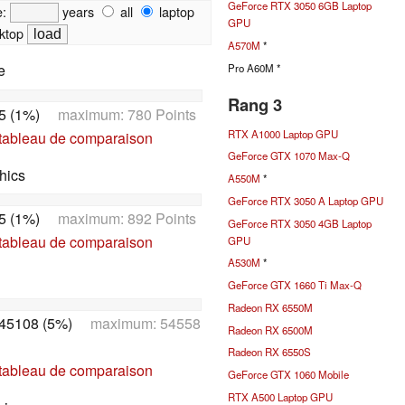
GeForce RTX 3050 6GB Laptop
e:
years
all
laptop
GPU
ktop
A570M
*
e
Pro A60M *
Rang 3
5 (1%)
maximum: 780 Points
RTX A1000 Laptop GPU
 tableau de comparaison
GeForce GTX 1070 Max-Q
hics
A550M
*
GeForce RTX 3050 A Laptop GPU
5 (1%)
maximum: 892 Points
GeForce RTX 3050 4GB Laptop
 tableau de comparaison
GPU
A530M
*
GeForce GTX 1660 Ti Max-Q
Radeon RX 6550M
45108 (5%)
maximum: 54558
Radeon RX 6500M
Radeon RX 6550S
 tableau de comparaison
GeForce GTX 1060 Mobile
RTX A500 Laptop GPU