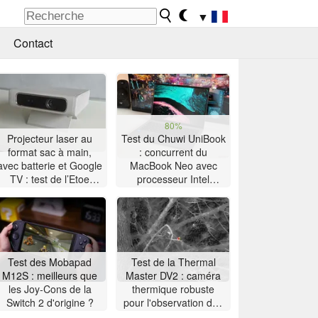
▼
Contact
80%
Projecteur laser au
Test du Chuwi UniBook
format sac à main,
: concurrent du
avec batterie et Google
MacBook Neo avec
TV : test de l’Etoe
processeur Intel
Dolphin 2
Wildcat Lake à 449 $
Test des Mobapad
Test de la Thermal
M12S : meilleurs que
Master DV2 : caméra
les Joy-Cons de la
thermique robuste
Switch 2 d'origine ?
pour l'observation des
oiseaux