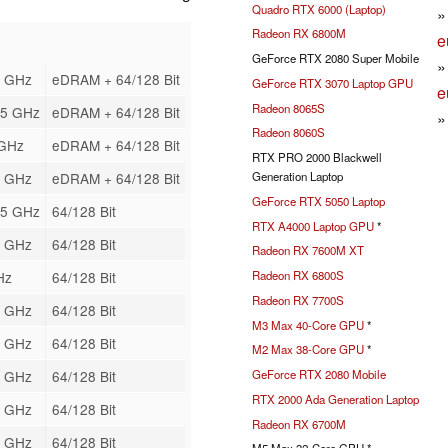
Quadro RTX 6000 (Laptop)
Radeon RX 6800M
e
GeForce RTX 2080 Super Mobile
1 GHz
eDRAM + 64/128 Bit
GeForce RTX 3070 Laptop GPU
e
Radeon 8065S
05 GHz
eDRAM + 64/128 Bit
Radeon 8060S
 GHz
eDRAM + 64/128 Bit
RTX PRO 2000 Blackwell
5 GHz
eDRAM + 64/128 Bit
Generation Laptop
GeForce RTX 5050 Laptop
15 GHz
64/128 Bit
RTX A4000 Laptop GPU
*
5 GHz
64/128 Bit
Radeon RX 7600M XT
Hz
64/128 Bit
Radeon RX 6800S
Radeon RX 7700S
5 GHz
64/128 Bit
M3 Max 40-Core GPU
*
5 GHz
64/128 Bit
M2 Max 38-Core GPU
*
5 GHz
64/128 Bit
GeForce RTX 2080 Mobile
RTX 2000 Ada Generation Laptop
5 GHz
64/128 Bit
Radeon RX 6700M
5 GHz
64/128 Bit