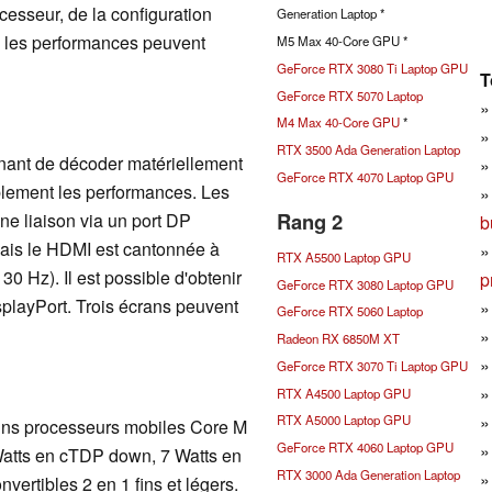
esseur, de la configuration
Generation Laptop *
, les performances peuvent
M5 Max 40-Core GPU *
GeForce RTX 3080 Ti Laptop GPU
T
GeForce RTX 5070 Laptop
M4 Max 40-Core GPU
*
RTX 3500 Ada Generation Laptop
enant de décoder matériellement
GeForce RTX 4070 Laptop GPU
lement les performances. Les
Rang 2
ne liaison via un port DP
b
ais le HDMI est cantonnée à
RTX A5500 Laptop GPU
 Hz). Il est possible d'obtenir
p
GeForce RTX 3080 Laptop GPU
splayPort. Trois écrans peuvent
GeForce RTX 5060 Laptop
Radeon RX 6850M XT
GeForce RTX 3070 Ti Laptop GPU
RTX A4500 Laptop GPU
RTX A5000 Laptop GPU
ains processeurs mobiles Core M
GeForce RTX 4060 Laptop GPU
Watts en cTDP down, 7 Watts en
RTX 3000 Ada Generation Laptop
vertibles 2 en 1 fins et légers.