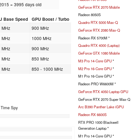
.2015
= 3995 days old
GeForce RTX 2070 Mobile
Radeon 8050S
U Base Speed
GPU Boost / Turbo
Quadro RTX 5000 Max-Q
0 MHz
900 MHz
GeForce RTX 2080 Max-Q
0 MHz
1000 MHz
Radeon RX 5700M *
Quadro RTX 4000 (Laptop)
0 MHz
900 MHz
GeForce GTX 1080 Mobile
0 MHz
850 MHz
M3 Pro 14-Core GPU
*
0 MHz
850 - 1000 MHz
M2 Pro 16-Core GPU
*
M1 Pro 16-Core GPU *
Radeon PRO W6600M *
GeForce RTX 4050 Laptop GPU
GeForce RTX 2070 Super Max-Q
Arc B390 Panther Lake iGPU
+ Time Spy
Radeon RX 6600S
RTX PRO 1000 Blackwell
Generation Laptop *
%
M1 Pro 14-Core GPU *
%