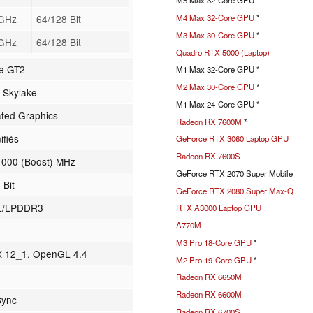
M5 Max 32-Core GPU *
 GHz
64/128 Bit
M4 Max 32-Core GPU
*
M3 Max 30-Core GPU
*
 GHz
64/128 Bit
Quadro RTX 5000 (Laptop)
ke GT2
M1 Max 32-Core GPU *
M2 Max 30-Core GPU
*
 Skylake
M1 Max 24-Core GPU *
ated Graphics
Radeon RX 7600M
*
ifiés
GeForce RTX 3060 Laptop GPU
Radeon RX 7600S
1000 (Boost) MHz
GeForce RTX 2070 Super Mobile
 Bit
GeForce RTX 2080 Super Max-Q
L/LPDDR3
RTX A3000 Laptop GPU
A770M
M3 Pro 18-Core GPU
*
X 12_1, OpenGL 4.4
M2 Pro 19-Core GPU
*
Radeon RX 6650M
Radeon RX 6600M
Sync
Radeon RX 6700S