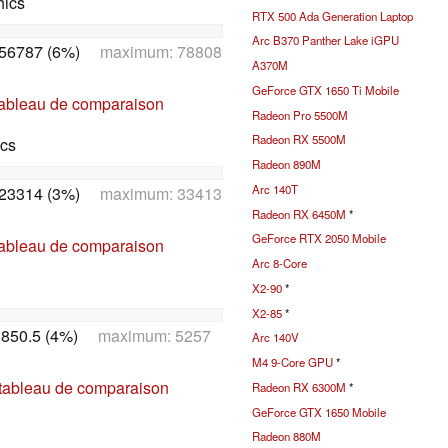
hics
RTX 500 Ada Generation Laptop
Arc B370 Panther Lake iGPU
56787 (6%)
maximum: 78808
A370M
GeForce GTX 1650 Ti Mobile
tableau de comparaison
Radeon Pro 5500M
Radeon RX 5500M
ics
Radeon 890M
Arc 140T
23314 (3%)
maximum: 33413
Radeon RX 6450M
*
GeForce RTX 2050 Mobile
tableau de comparaison
Arc 8-Core
X2-90
*
X2-85
*
850.5 (4%)
maximum: 5257
Arc 140V
M4 9-Core GPU
*
 tableau de comparaison
Radeon RX 6300M
*
GeForce GTX 1650 Mobile
Radeon 880M