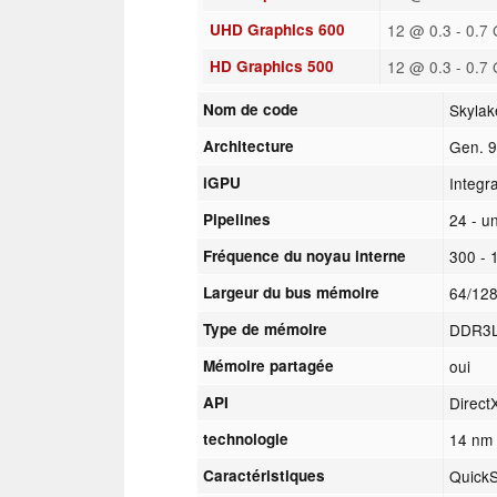
UHD Graphics 600
12 @ 0.3 - 0.7
HD Graphics 500
12 @ 0.3 - 0.7
Nom de code
Skyla
Architecture
Gen. 9
iGPU
Integr
Pipelines
24 - un
Fréquence du noyau interne
300 - 
Largeur du bus mémoire
64/128
Type de mémoire
DDR3
Mémoire partagée
oui
API
Direct
technologie
14 nm
Caractéristiques
Quick