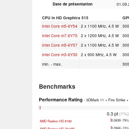
Date de présentation
01.09
CPU in HD Graphics 515
GP
Intel Core m5-6Y54
2 x 1100 MHz, 4.5 W
30
Intel Core m7-6Y75
2 x 1200 MHz, 4.5 W
30
Intel Core m5-6Y57
2 x 1100 MHz, 4.5 W
30
Intel Core m3-6Y30
2 x 900 MHz, 4.5 W
30
min. - max.
30
Benchmarks
Performance Rating
- 3DMark 11 + Fire Strike 
0.3 pt
(1%)
0.0639 -79
AMD Radeon HD 8180
...
0.2666 -13
AMD Radeon HD 7610M