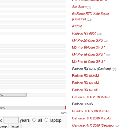
Arc A580
GeForce RTX 2060 Super
(Desktop)
A770M
Radeon RX 6600
M4 Pro 20-Core GPU
M3 Pro 18-Core GPU
*
M4 Pro 16-Core GPU
*
M2 Pro 19-Core GPU
*
Radeon RX 5700 (Desktop)
Radeon RX 6650M
Radeon RX 6600M
Radeon RX 6700S
3%
GeForce RTX 2070 Mobile
Radeon 8050S
65%
Quadro RTX 5000 Max-Q
100%
GeForce RTX 2080 Max-Q
e:
years
all
laptop
GeForce RTX 2060 (Desktop)
ktop