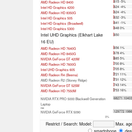
615 -5%
AMD Radeon HD 8400
624 -4%
Intel HD Graphics 4200
624 -4%
AMD Radeon HD 8350G
632 -3%
Intel HD Graphics 505
641 -1%
Intel HD Graphics (Broadwell)
648 0%
Intel HD Graphics 5300
Intel UHD Graphics (Elkhart Lake
650
16 EU)
656 1%
AMD Radeon HD 7640G
678 4%
AMD Radeon HD 8450G
685 5%
NVIDIA GeForce GT 420M
700 8%
AMD Radeon HD 7600G
705 8%
Intel UHD Graphics 605
721 11%
AMD Radeon R4 (Beema)
731 12%
AMD Radeon R2 (Stoney Ridge)
743 14%
NVIDIA GeForce GT 525M
753 16%
AMD Radeon HD 7550M
...
68271 1040
NVIDIA RTX PRO 5000 Blackwell Generation
Laptop
max:
129772 198
NVIDIA GeForce RTX 5090
0%
Restrict / Search:
Model:
Max. ag
smartphone
des