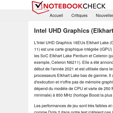
Accueil
Critiques
Nouvelle
Intel UHD Graphics (Elkhar
L'Intel UHD Graphics 16EUs Elkhart Lake (
11) est une carte graphique intégrée (iGPU)
les SoC Elkhart Lake Pentium et Celeron (p
exemple, Celeron N6211). Elle a été annon
début de l'année 2021 et est utilisée dans le
processeurs Elkhart Lake bas de gamme. Il u
d'exécution et n'offre pas de mémoire graph
dépend du modèle de CPU et varie de 250 M
minimale) à 850 MHz (horloge Boost la plus 
Les performances de jeu sont très faibles e
comme Dota 2 dans notre test n'étaient pas j