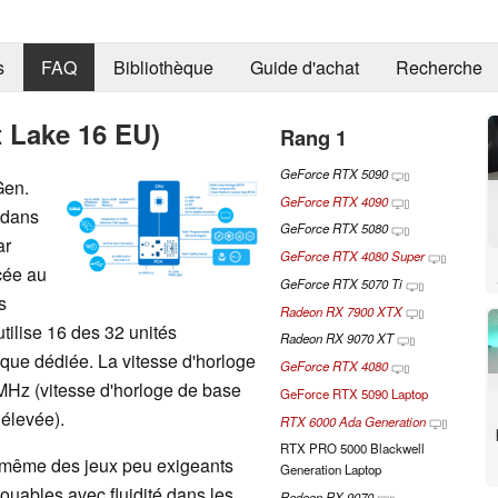
s
FAQ
Bibliothèque
Guide d'achat
Recherche
t Lake 16 EU)
Rang 1
GeForce RTX 5090
Gen.
GeForce RTX 4090
 dans
GeForce RTX 5080
ar
GeForce RTX 4080 Super
cée au
GeForce RTX 5070 Ti
s
Radeon RX 7900 XTX
tilise 16 des 32 unités
Radeon RX 9070 XT
ique dédiée. La vitesse d'horloge
GeForce RTX 4080
Hz (vitesse d'horloge de base
GeForce RTX 5090 Laptop
élevée).
RTX 6000 Ada Generation
RTX PRO 5000 Blackwell
t même des jeux peu exigeants
Generation Laptop
ouables avec fluidité dans les
Radeon RX 9070