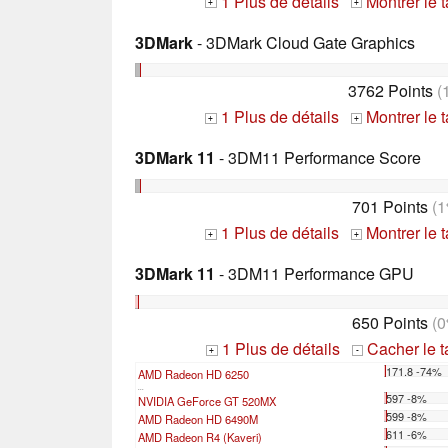
1 Plus de détails
Montrer le 
+
+
3DMark
- 3DMark Cloud Gate Graphics
3762 Points
(
1 Plus de détails
Montrer le 
+
+
3DMark 11
- 3DM11 Performance Score
701 Points
(1
1 Plus de détails
Montrer le 
+
+
3DMark 11
- 3DM11 Performance GPU
650 Points
(0
1 Plus de détails
Cacher le 
+
-
171.8 -74%
AMD Radeon HD 6250
...
597 -8%
NVIDIA GeForce GT 520MX
599 -8%
AMD Radeon HD 6490M
611 -6%
AMD Radeon R4 (Kaveri)