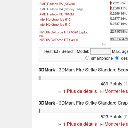
0.2521 9%
AMD Radeon R5 (Kaveri)
0.2569 11%
AMD Radeon R4 (Stoney Ridge)
0.2666 16%
AMD Radeon HD 7610M
0.2677 16%
Intel HD Graphics 610
0.2737 19%
Intel HD Graphics 510
...
22.7 9748%
NVIDIA GeForce RTX 5090 Laptop
max:
33.3 14347
NVIDIA GeForce RTX 4090
0%
Restrict / Search:
Model:
Max. ag
smartphone
des
3DMark
- 3DMark Fire Strike Standard Scor
489 Points
(1
1 Plus de détails
Montrer le 
+
+
3DMark
- 3DMark Fire Strike Standard Grap
523 Points
(0
1 Plus de détails
Montrer le 
+
+