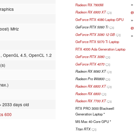
Radeon RX 7900M
raphics
e
Radeon RX 6900 XT
GeForce RTX 4080 Laptop GPU
e
GeForce RTX 5060 Ti
Boost) MHz
GeForce RTX 3080 12 GB
GeForce RTX 5070 Ti Laptop
RTX 4000 Ada Generation Laptop
1, OpenGL 4.5, OpenCL 1.2
GeForce RTX 3080
GeForce RTX 4070
(s)
Radeon RX 9060 XT
Radeon Pro W6800
max.)
Radeon RX 6800 XT
Radeon RX 6800
Radeon RX 7700 XT
= 2033 days old
RTX PRO 3000 Blackwell
cs 600
Generation Laptop *
M5 Max 40-Core GPU *
Titan RTX