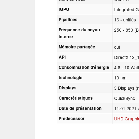
iGPU
Integrated G
Pipelines
16 - unifiés
Fréquence du noyau
250 - 850 (
interne
Mémoire partagée
oui
API
DirectX 12_
Consommation d'énergie
4.8 - 10 Watt
technologie
10 nm
Displays
3 Displays (
Caractéristiques
QuickSync
Date de présentation
11.01.2021
Predecessor
UHD Graphi