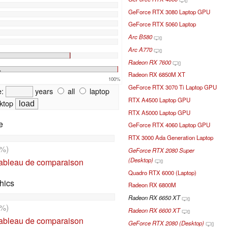
GeForce RTX 3080 Laptop GPU
GeForce RTX 5060 Laptop
Arc B580
Arc A770
Radeon RX 7600
%
Radeon RX 6850M XT
100%
GeForce RTX 3070 Ti Laptop GPU
e:
years
all
laptop
RTX A4500 Laptop GPU
ktop
RTX A5000 Laptop GPU
e
GeForce RTX 4060 Laptop GPU
RTX 3000 Ada Generation Laptop
%)
GeForce RTX 2080 Super
(Desktop)
tableau de comparaison
Quadro RTX 6000 (Laptop)
hics
Radeon RX 6800M
Radeon RX 6650 XT
%)
Radeon RX 6600 XT
tableau de comparaison
GeForce RTX 2080 (Desktop)