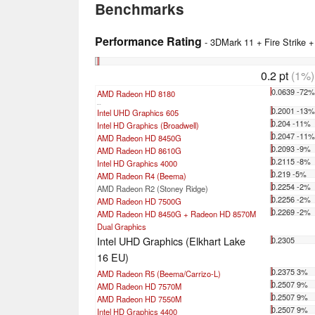
Benchmarks
Performance Rating
- 3DMark 11 + Fire Strike 
0.2 pt
(1%)
0.0639 -72
AMD Radeon HD 8180
...
0.2001 -13
Intel UHD Graphics 605
0.204 -11%
Intel HD Graphics (Broadwell)
0.2047 -11
AMD Radeon HD 8450G
0.2093 -9%
AMD Radeon HD 8610G
0.2115 -8%
Intel HD Graphics 4000
0.219 -5%
AMD Radeon R4 (Beema)
0.2254 -2%
AMD Radeon R2 (Stoney Ridge)
0.2256 -2%
AMD Radeon HD 7500G
0.2269 -2%
AMD Radeon HD 8450G + Radeon HD 8570M
Dual Graphics
Intel UHD Graphics (Elkhart Lake
0.2305
16 EU)
0.2375 3%
AMD Radeon R5 (Beema/Carrizo-L)
0.2507 9%
AMD Radeon HD 7570M
0.2507 9%
AMD Radeon HD 7550M
0.2507 9%
Intel HD Graphics 4400