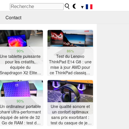
▼
Contact
90%
86%
Une tablette puissante
Test du Lenovo
pour les créatifs,
ThinkPad E14 G8 : une
équipée du
mise à jour AMD pour
Snapdragon X2 Elite –
ce ThinkPad classique
Test de l’Asus ProArt
doté d'une grande
PZ14
autonomie
90%
Un ordinateur portable
Une qualité sonore et
phare ultra-performant
un confort optimaux
équipé de série de 32
sans prix exorbitant :
Go de RAM : test du
test du casque de jeu
Lenovo ThinkPad X9-
Akko Verge S9 Ultra