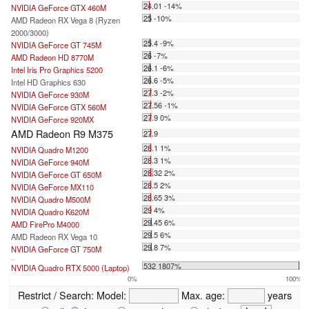
24.01 -14%
NVIDIA GeForce GTX 460M
25 -10%
AMD Radeon RX Vega 8 (Ryzen
2000/3000)
25.4 -9%
NVIDIA GeForce GT 745M
26 -7%
AMD Radeon HD 8770M
26.1 -6%
Intel Iris Pro Graphics 5200
26.6 -5%
Intel HD Graphics 630
27.3 -2%
NVIDIA GeForce 930M
27.56 -1%
NVIDIA GeForce GTX 560M
27.9 0%
NVIDIA GeForce 920MX
AMD Radeon R9 M375
27.9
28.1 1%
NVIDIA Quadro M1200
28.3 1%
NVIDIA GeForce 940M
28.32 2%
NVIDIA GeForce GT 650M
28.5 2%
NVIDIA GeForce MX110
28.65 3%
NVIDIA Quadro M500M
29 4%
NVIDIA Quadro K620M
29.45 6%
AMD FirePro M4000
29.5 6%
AMD Radeon RX Vega 10
29.8 7%
NVIDIA GeForce GT 750M
...
532 1807%
NVIDIA Quadro RTX 5000 (Laptop)
0%
100%
Restrict / Search:
Model:
Max. age:
years