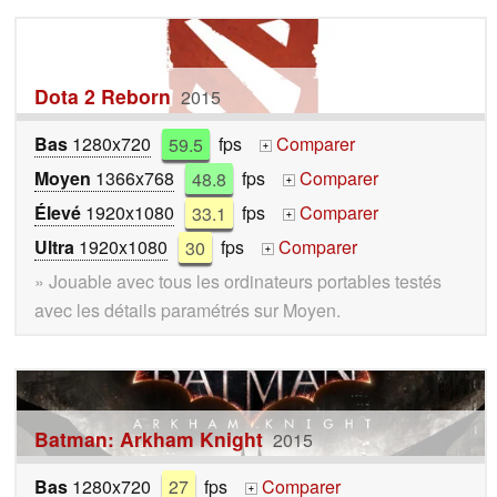
Dota 2 Reborn
2015
Bas
1280x720
59.5
fps
Comparer
+
Moyen
1366x768
48.8
fps
Comparer
+
Élevé
1920x1080
33.1
fps
Comparer
+
Ultra
1920x1080
30
fps
Comparer
+
» Jouable avec tous les ordinateurs portables testés
avec les détails paramétrés sur Moyen.
Batman: Arkham Knight
2015
Bas
1280x720
27
fps
Comparer
+