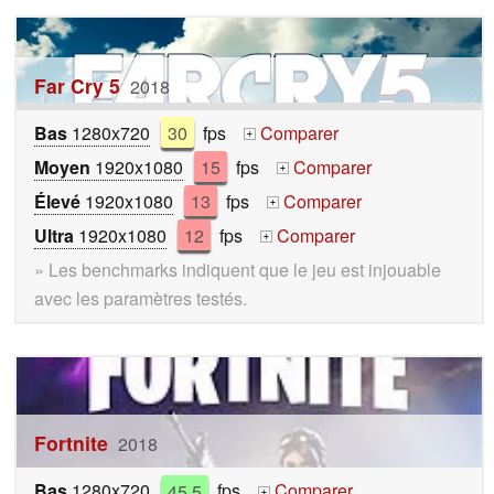
Far Cry 5
2018
Bas
1280x720
30
fps
Comparer
+
Moyen
1920x1080
15
fps
Comparer
+
Élevé
1920x1080
13
fps
Comparer
+
Ultra
1920x1080
12
fps
Comparer
+
» Les benchmarks indiquent que le jeu est injouable
avec les paramètres testés.
Fortnite
2018
Bas
1280x720
45.5
fps
Comparer
+