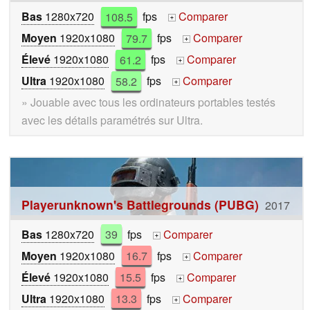
Bas
1280x720
108.5
fps
Comparer
+
Moyen
1920x1080
79.7
fps
Comparer
+
Élevé
1920x1080
61.2
fps
Comparer
+
Ultra
1920x1080
58.2
fps
Comparer
+
» Jouable avec tous les ordinateurs portables testés
avec les détails paramétrés sur Ultra.
Playerunknown's Battlegrounds (PUBG)
2017
Bas
1280x720
39
fps
Comparer
+
Moyen
1920x1080
16.7
fps
Comparer
+
Élevé
1920x1080
15.5
fps
Comparer
+
Ultra
1920x1080
13.3
fps
Comparer
+