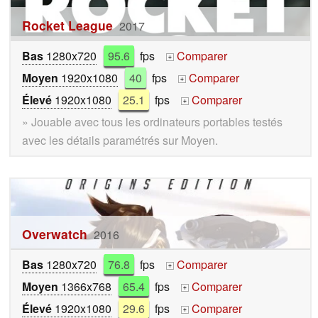
Rocket League
2017
Bas
1280x720
95.6
fps
Comparer
+
Moyen
1920x1080
40
fps
Comparer
+
Élevé
1920x1080
25.1
fps
Comparer
+
» Jouable avec tous les ordinateurs portables testés
avec les détails paramétrés sur Moyen.
Overwatch
2016
Bas
1280x720
76.8
fps
Comparer
+
Moyen
1366x768
65.4
fps
Comparer
+
Élevé
1920x1080
29.6
fps
Comparer
+