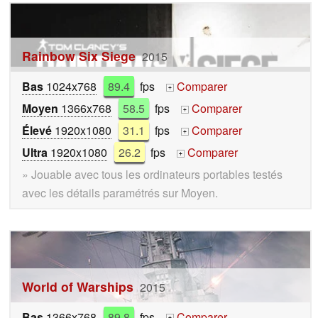
Rainbow Six Siege
2015
Bas
1024x768
89.4
fps
Comparer
+
Moyen
1366x768
58.5
fps
Comparer
+
Élevé
1920x1080
31.1
fps
Comparer
+
Ultra
1920x1080
26.2
fps
Comparer
+
» Jouable avec tous les ordinateurs portables testés
avec les détails paramétrés sur Moyen.
World of Warships
2015
Bas
1366x768
89.8
fps
Comparer
+