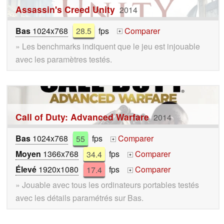
Assassin's Creed Unity
2014
Bas
1024x768
28.5
fps
Comparer
+
» Les benchmarks indiquent que le jeu est injouable
avec les paramètres testés.
Call of Duty: Advanced Warfare
2014
Bas
1024x768
55
fps
Comparer
+
Moyen
1366x768
34.4
fps
Comparer
+
Élevé
1920x1080
17.4
fps
Comparer
+
» Jouable avec tous les ordinateurs portables testés
avec les détails paramétrés sur Bas.