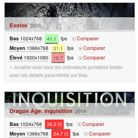
Evolve
2015
Bas
1024x768
41.1
fps
Comparer
+
Moyen
1366x768
31.1
fps
Comparer
+
Élevé
1920x1080
16.7
fps
Comparer
+
» Jouable avec tous les ordinateurs portables testés
avec les détails paramétrés sur Bas.
Dragon Age: Inquisition
2014
Bas
1024x768
36.3 (!)
fps
Comparer
+
Moyen
1366x768
34.7 (!)
fps
Comparer
+