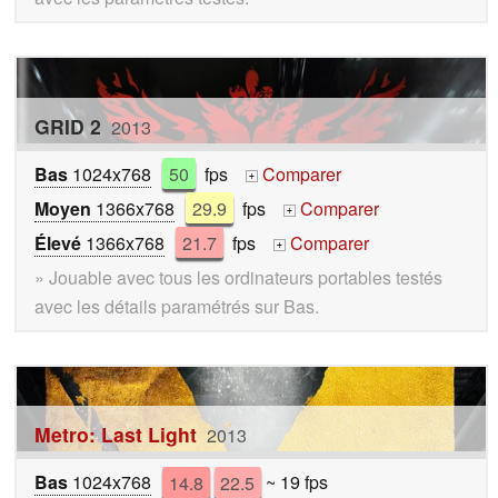
GRID 2
2013
Bas
1024x768
50
fps
Comparer
+
Moyen
1366x768
29.9
fps
Comparer
+
Élevé
1366x768
21.7
fps
Comparer
+
» Jouable avec tous les ordinateurs portables testés
avec les détails paramétrés sur Bas.
Metro: Last Light
2013
Bas
1024x768
14.8
22.5
~ 19 fps