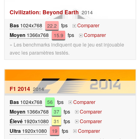
Civilization: Beyond Earth
2014
Bas
1024x768
22.2
fps
Comparer
+
Moyen
1366x768
15.9
fps
Comparer
+
» Les benchmarks indiquent que le jeu est injouable
avec les paramètres testés.
F1 2014
2014
Bas
1024x768
56
fps
Comparer
+
Moyen
1366x768
37
fps
Comparer
+
Élevé
1920x1080
31
fps
Comparer
+
Ultra
1920x1080
19
fps
Comparer
+