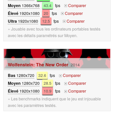
Moyen
1366x768
43.4
fps
Comparer
+
Élevé
1920x1080
20
fps
Comparer
+
Ultra
1920x1080
12.5
fps
Comparer
+
» Jouable avec tous les ordinateurs portables testés
avec les détails paramétrés sur Moyen.
Wolfenstein: The New Order
2014
Bas
1280x720
32.6
fps
Comparer
+
Moyen
1280x720
28.5
fps
Comparer
+
Élevé
1920x1080
10.9
fps
Comparer
+
» Les benchmarks indiquent que le jeu est injouable
avec les paramètres testés.