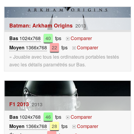
Batman: Arkham Origins
2013
Bas
1024x768
40
fps
Comparer
+
Moyen
1366x768
22
fps
Comparer
+
» Jouable avec tous les ordinateurs portables testés
avec les détails paramétrés sur Bas.
F1 2013
2013
Bas
1024x768
46
fps
Comparer
+
Moyen
1366x768
28
fps
Comparer
+