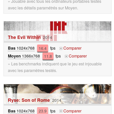
» Jouable avec tous les ordinateurs portables testés
avec les détails paramétrés sur Moyen.
The Evil Within
2014
Bas
1024x768
16.4
fps
Comparer
+
Moyen
1366x768
11.8
fps
Comparer
+
» Les benchmarks indiquent que le jeu est injouable
avec les paramètres testés.
Ryse: Son of Rome
2014
Bas
1024x768
23.9
fps
Comparer
+