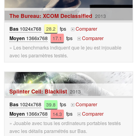
The Bureau: XCOM Declassified
2013
Bas
1024x768
28.2
fps
Comparer
+
Moyen
1366x768
17.1
fps
Comparer
+
» Les benchmarks indiquent que le jeu est injouable
avec les paramètres testés.
Splinter Cell: Blacklist
2013
Bas
1024x768
39.8
fps
Comparer
+
Moyen
1366x768
14.3
fps
Comparer
+
» Jouable avec tous les ordinateurs portables testés
avec les détails paramétrés sur Bas.