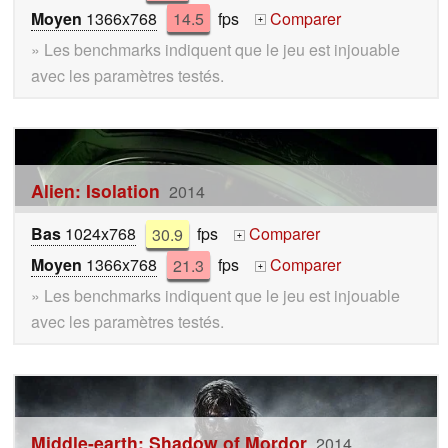
Moyen
1366x768
14.5
fps
Comparer
+
» Les benchmarks indiquent que le jeu est injouable
avec les paramètres testés.
Alien: Isolation
2014
Bas
1024x768
30.9
fps
Comparer
+
Moyen
1366x768
21.3
fps
Comparer
+
» Les benchmarks indiquent que le jeu est injouable
avec les paramètres testés.
Middle-earth: Shadow of Mordor
2014