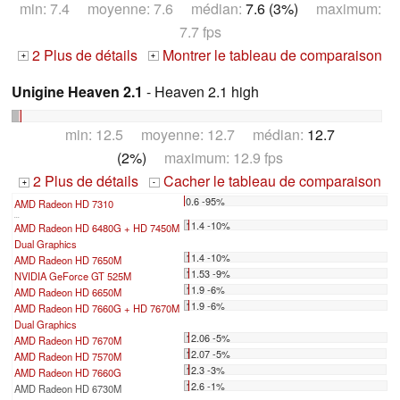
min: 7.4 moyenne: 7.6 médian:
7.6 (3%)
maximum:
7.7 fps
2 Plus de détails
Montrer le tableau de comparaison
+
+
Unigine Heaven 2.1
- Heaven 2.1 high
min: 12.5 moyenne: 12.7 médian:
12.7
(2%)
maximum: 12.9 fps
2 Plus de détails
Cacher le tableau de comparaison
+
-
0.6 -95%
AMD Radeon HD 7310
...
11.4 -10%
AMD Radeon HD 6480G + HD 7450M
Dual Graphics
11.4 -10%
AMD Radeon HD 7650M
11.53 -9%
NVIDIA GeForce GT 525M
11.9 -6%
AMD Radeon HD 6650M
11.9 -6%
AMD Radeon HD 7660G + HD 7670M
Dual Graphics
12.06 -5%
AMD Radeon HD 7670M
12.07 -5%
AMD Radeon HD 7570M
12.3 -3%
AMD Radeon HD 7660G
12.6 -1%
AMD Radeon HD 6730M