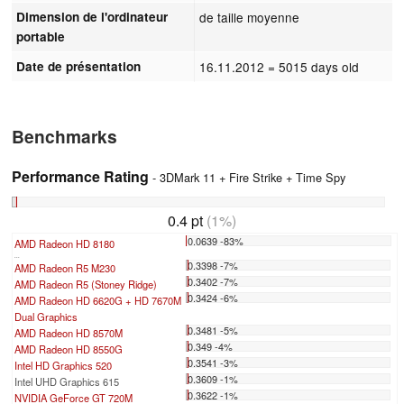
Dimension de l'ordinateur
de taille moyenne
portable
Date de présentation
16.11.2012
= 5015 days old
Benchmarks
Performance Rating
- 3DMark 11 + Fire Strike + Time Spy
0.4 pt
(1%)
0.0639 -83%
AMD Radeon HD 8180
...
0.3398 -7%
AMD Radeon R5 M230
0.3402 -7%
AMD Radeon R5 (Stoney Ridge)
0.3424 -6%
AMD Radeon HD 6620G + HD 7670M
Dual Graphics
0.3481 -5%
AMD Radeon HD 8570M
0.349 -4%
AMD Radeon HD 8550G
0.3541 -3%
Intel HD Graphics 520
0.3609 -1%
Intel UHD Graphics 615
0.3622 -1%
NVIDIA GeForce GT 720M