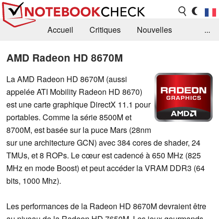
Accueil
Critiques
Nouvelles
...
FAQ
Bibliothèque
Guide d'achat
AMD Radeon HD 8670M
Recherche
Contact
La AMD Radeon HD 8670M (aussi
appelée ATI Mobility Radeon HD 8670)
est une carte graphique DirectX 11.1 pour
portables. Comme la série 8500M et
8700M, est basée sur la puce Mars (28nm
sur une architecture GCN) avec 384 cores de shader, 24
TMUs, et 8 ROPs. Le cœur est cadencé à 650 MHz (825
MHz en mode Boost) et peut accéder la VRAM DDR3 (64
bits, 1000 Mhz).
Les performances de la Radeon HD 8670M devraient être
au niveau de la Radeon HD 7650M. Les jeux gourmands