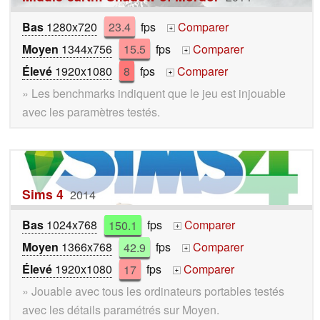
Bas
1280x720
23.4
fps
Comparer
+
Moyen
1344x756
15.5
fps
Comparer
+
Élevé
1920x1080
8
fps
Comparer
+
» Les benchmarks indiquent que le jeu est injouable
avec les paramètres testés.
Sims 4
2014
Bas
1024x768
150.1
fps
Comparer
+
Moyen
1366x768
42.9
fps
Comparer
+
Élevé
1920x1080
17
fps
Comparer
+
» Jouable avec tous les ordinateurs portables testés
avec les détails paramétrés sur Moyen.