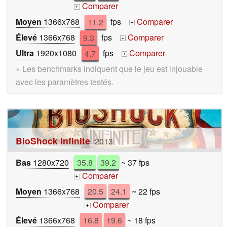
Comparer
+
Moyen
1366x768
11.2
fps
Comparer
+
Élevé
1366x768
9.3
fps
Comparer
+
Ultra
1920x1080
4.7
fps
Comparer
+
» Les benchmarks indiquent que le jeu est injouable
avec les paramètres testés.
BioShock Infinite
2013
Bas
1280x720
35.8
39.2
~ 37 fps
Comparer
+
Moyen
1366x768
20.5
24.1
~ 22 fps
Comparer
+
Élevé
1366x768
16.8
19.6
~ 18 fps