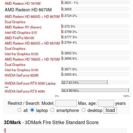
0.3631 -1%
AMD Radeon HD 7670M
AMD Radeon HD 8670M
0.3653
0.3724 2%
AMD Radeon HD 8650G + HD 8670M
Dual Graphics
0.375 3%
AMD Radeon R7 (Kaveri)
0.3759 3%
Intel HD Graphics 615
0.3777 3%
AMD FirePro M4100
0.3794 4%
AMD Radeon HD 8650G + HD 8570M
Dual Graphics
0.3852 5%
Intel Iris Graphics 6100
0.3856 6%
AMD Radeon HD 7660G + HD 7670M
Dual Graphics
0.3871 6%
Intel Iris Graphics 5100
0.3953 8%
NVIDIA GeForce 820M
...
22.7 6114%
NVIDIA GeForce RTX 5090 Laptop
max:
33.3 9016%
NVIDIA GeForce RTX 4090
0%
100%
Restrict / Search:
Model:
Max. age:
years
all
laptop
smartphone
desktop
3DMark
- 3DMark Fire Strike Standard Score