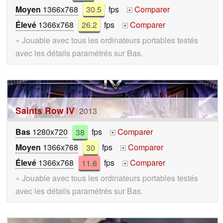
Moyen
1366x768
30.5
fps
Comparer
+
Élevé
1366x768
26.2
fps
Comparer
+
» Jouable avec tous les ordinateurs portables testés
avec les détails paramétrés sur Bas.
Saints Row IV
2013
Bas
1280x720
38
fps
Comparer
+
Moyen
1366x768
30
fps
Comparer
+
Élevé
1366x768
11.6
fps
Comparer
+
» Jouable avec tous les ordinateurs portables testés
avec les détails paramétrés sur Bas.