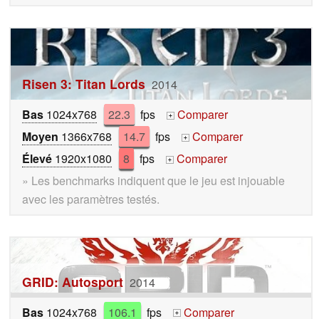
Risen 3: Titan Lords
2014
Bas
1024x768
22.3
fps
Comparer
+
Moyen
1366x768
14.7
fps
Comparer
+
Élevé
1920x1080
8
fps
Comparer
+
» Les benchmarks indiquent que le jeu est injouable
avec les paramètres testés.
GRID: Autosport
2014
Bas
1024x768
106.1
fps
Comparer
+