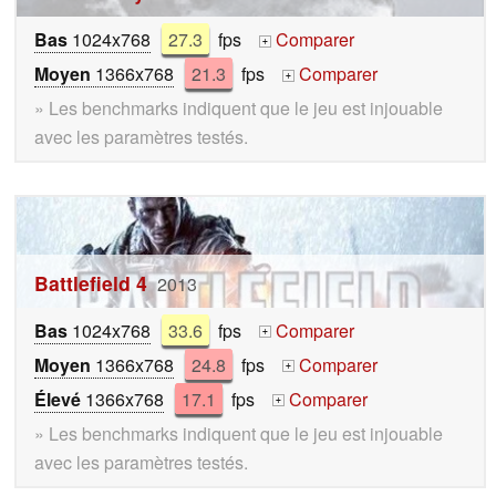
Bas
1024x768
27.3
fps
Comparer
+
Moyen
1366x768
21.3
fps
Comparer
+
» Les benchmarks indiquent que le jeu est injouable
avec les paramètres testés.
Battlefield 4
2013
Bas
1024x768
33.6
fps
Comparer
+
Moyen
1366x768
24.8
fps
Comparer
+
Élevé
1366x768
17.1
fps
Comparer
+
» Les benchmarks indiquent que le jeu est injouable
avec les paramètres testés.