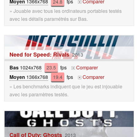
Moyen
1366x768
24.8
fps
Comparer
+
» Jouable avec tous les ordinateurs portables testés
avec les détails paramétrés sur Bas.
Need for Speed: Rivals
2013
Bas
1024x768
23.5
fps
Comparer
+
Moyen
1366x768
19.4
fps
Comparer
+
» Les benchmarks indiquent que le jeu est injouable
avec les paramètres testés.
Call of Duty: Ghosts
2013