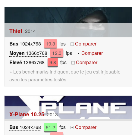
Thief
2014
Bas
1024x768
19.3
fps
Comparer
+
Moyen
1366x768
12.3
fps
Comparer
+
Élevé
1366x768
9.8
fps
Comparer
+
» Les benchmarks indiquent que le jeu est injouable
avec les paramètres testés.
X-Plane 10.25
2013
Bas
1024x768
51.2
fps
Comparer
+