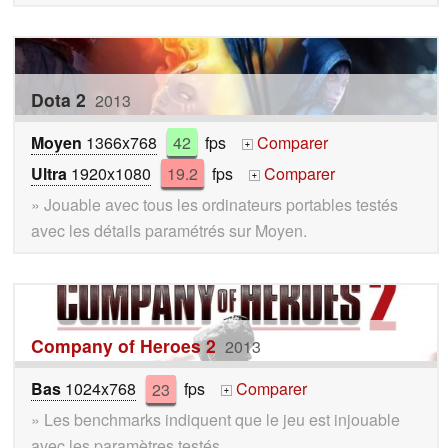
Dota 2
2013
Moyen
1366x768
42
fps
Comparer
+
Ultra
1920x1080
19.2
fps
Comparer
+
» Jouable avec tous les ordinateurs portables testés
avec les détails paramétrés sur Moyen.
Company of Heroes 2
2013
Bas
1024x768
23
fps
Comparer
+
» Les benchmarks indiquent que le jeu est injouable
avec les paramètres testés.