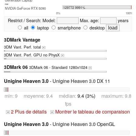
Generation Laptop
max:
129772 9991%
NVIDIA GeForce RTX 5090
0%
100%
Restrict / Search:
Model:
Max. age:
years
all
laptop
smartphone
desktop
3DMark Vantage
3DM Vant. Perf. total
+
3DM Vant. Perf. GPU no PhysX
+
3DMark 06
3DMark 06 - Standard 1280x1024
+
Unigine Heaven 3.0
- Unigine Heaven 3.0 DX 11
min: 9 moyenne: 9.4 médian:
9.4 (3%)
maximum: 9.8
fps
2 Plus de détails
Montrer le tableau de comparaison
+
+
Unigine Heaven 3.0
- Unigine Heaven 3.0 OpenGL