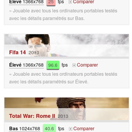
Élevé
1366x768
25
fps
Comparer
+
» Jouable avec tous les ordinateurs portables testés
avec les détails paramétrés sur Bas.
Fifa 14
2013
Élevé
1366x768
96.6
fps
Comparer
+
» Jouable avec tous les ordinateurs portables testés
avec les détails paramétrés sur Élevé.
Total War: Rome II
2013
Bas
1024x768
40.6
fps
Comparer
+