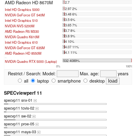
AMD Radeon HD 8670M
12.7
12.97 2%
Intel HD Graphics 5000
13.48 6%
NVIDIA GeForce GT 540M
13.5 6%
Intel HD Graphics 510
13.65 7%
NVIDIA NVS 5200M
13.7 8%
AMD Radeon R5 M330
13.8 9%
NVIDIA Quadro K610M
14 10%
Intel HD Graphics 610
14.07 11%
NVIDIA GeForce GT 635M
14.1 11%
AMD Radeon HD 8550M
...
532 4089%
NVIDIA Quadro RTX 5000 (Laptop)
0%
100%
Restrict / Search:
Model:
Max. age:
years
all
laptop
smartphone
desktop
SPECviewperf 11
specvp11 snx-01
+
specvp11 tcvis-02
+
specvp11 sw-02
+
specvp11 proe-05
+
specvp11 maya-03
+