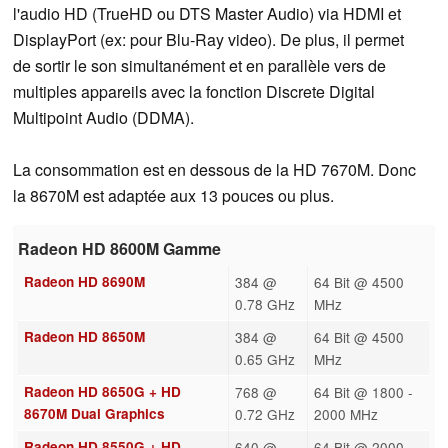
l'audio HD (TrueHD ou DTS Master Audio) via HDMI et
DisplayPort (ex: pour Blu-Ray video). De plus, il permet
de sortir le son simultanément et en parallèle vers de
multiples appareils avec la fonction Discrete Digital
Multipoint Audio (DDMA).
La consommation est en dessous de la HD 7670M. Donc
la 8670M est adaptée aux 13 pouces ou plus.
Radeon HD 8600M Gamme
Radeon HD 8690M
384 @
64 Bit @ 4500
0.78 GHz
MHz
Radeon HD 8650M
384 @
64 Bit @ 4500
0.65 GHz
MHz
Radeon HD 8650G + HD
768 @
64 Bit @ 1800 -
8670M Dual Graphics
0.72 GHz
2000 MHz
Radeon HD 8550G + HD
640 @
64 Bit @ 2000