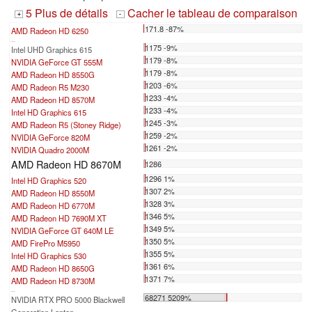
5 Plus de détails
Cacher le tableau de comparaison
+
-
171.8 -87%
AMD Radeon HD 6250
...
1175 -9%
Intel UHD Graphics 615
1179 -8%
NVIDIA GeForce GT 555M
1179 -8%
AMD Radeon HD 8550G
1203 -6%
AMD Radeon R5 M230
1233 -4%
AMD Radeon HD 8570M
1233 -4%
Intel HD Graphics 615
1245 -3%
AMD Radeon R5 (Stoney Ridge)
1259 -2%
NVIDIA GeForce 820M
1261 -2%
NVIDIA Quadro 2000M
AMD Radeon HD 8670M
1286
1296 1%
Intel HD Graphics 520
1307 2%
AMD Radeon HD 8550M
1328 3%
AMD Radeon HD 6770M
1346 5%
AMD Radeon HD 7690M XT
1349 5%
NVIDIA GeForce GT 640M LE
1350 5%
AMD FirePro M5950
1355 5%
Intel HD Graphics 530
1361 6%
AMD Radeon HD 8650G
1371 7%
AMD Radeon HD 8730M
...
68271 5209%
NVIDIA RTX PRO 5000 Blackwell